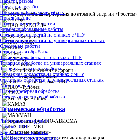
Накатка резьбы
Нарезание резьбы
Плоскошлифовальные работы
Протягивание
Развертывание отверстий
Резьбошлифовальные работы
Сверление отверстий на станках с ЧПУ
Сверление отверстий на универсальных станках
Слесарные работы
Строгальная обработка
Токарная обработка на станках с ЧПУ
Токарная обработка на универсальных станках
Токарно-автоматные работы
Фрезерная обработка на станках с ЧПУ
Фрезерная обработка на универсальных станках
Хонингование
Шлицефрезерная обработка
Электроэрозионная обработка
Термическая обработка
Дисперсное твердение
Закалка ТВЧ
Криогенная обработка
Лазерное термоупрочнение