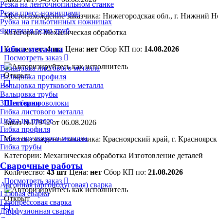
Резка на ленточнопильном станке
Резка пресс-ножницами
Местонахождение заказчика: Нижегородская обл., г. Нижний Н
Рубка на гильотинных ножницах
Фигурная резка труб
Категории:
Механическая обработка
Гибка металла
Количество:
4 шт
Цена:
нет
Сбор КП по:
14.08.2026
Посмотреть заказ
Вальцовка листового металла
Открыт
Вальцовка профиля
Вальцовка пруткового металла
Вальцовка трубы
3D-гибка проволоки
Шестерни
Гибка листового металла
Гибка на прессе
Заказ №17942 от 06.08.2026
Гибка профиля
Гибка пруткового металла
Местонахождение заказчика: Красноярский край, г. Красноярск
Гибка трубы
Категории:
Механическая обработка
Изготовление деталей
Сварочные работы
Количество:
43 шт
Цена:
нет
Сбор КП по:
21.08.2026
Посмотреть заказ
Аргонная (аргонодуговая) сварка
Газовая сварка
Открыт
Газопрессовая сварка
Диффузионная сварка