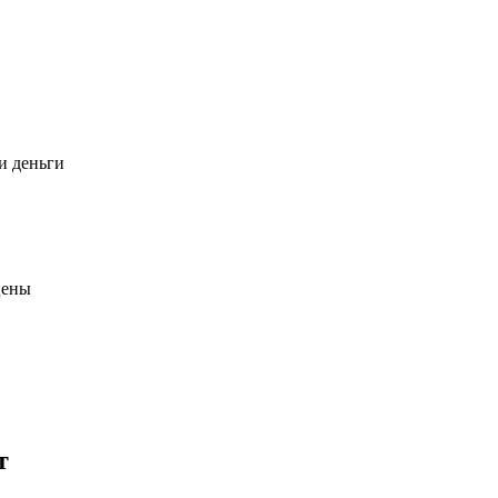
и деньги
цены
т