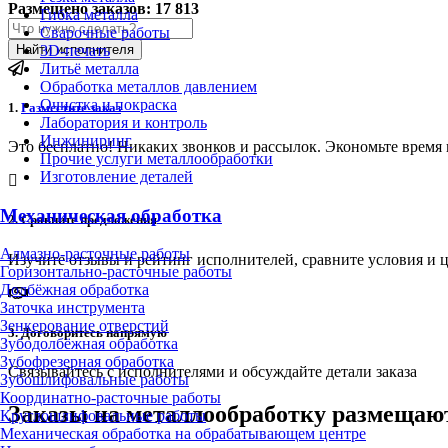
Размещено заказов:
17 813
Гибка металла
Сварочные работы
Найти исполнителя
3D-печать
Литьё металла
Обработка металлов давлением
Очистка и покраска
1.
Разместите заказ
Лаборатория и контроль
Инжиниринг
Это бесплатно! Никаких звонков и рассылок. Экономьте время 
Прочие услуги металлообработки
Изготовление деталей
Механическая обработка
2.
Сравните предложения
Алмазно-расточные работы
Изучите отзывы и рейтинг исполнителей, сравните условия и 
Горизонтально-расточные работы
Долбёжная обработка
Заточка инструмента
Зенкерование отверстий
3.
Договоритесь напрямую
Зубодолбёжная обработка
Зубофрезерная обработка
Связывайтесь с исполнителями и обсуждайте детали заказа
Зубошлифовальные работы
Координатно-расточные работы
Заказы на металлообработку размещаю
Круглошлифовальные работы
Механическая обработка на обрабатывающем центре