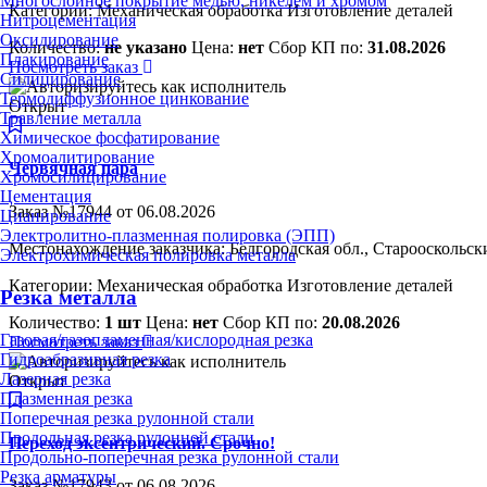
Многослойное покрытие медью, никелем и хромом
Категории:
Механическая обработка
Изготовление деталей
Нитроцементация
Оксидирование
Количество:
не указано
Цена:
нет
Сбор КП по:
31.08.2026
Плакирование
Посмотреть заказ
Силицирование
Термодиффузионное цинкование
Открыт
Травление металла
Химическое фосфатирование
Хромоалитирование
Червячная пара
Хромосилицирование
Цементация
Заказ №17944 от 06.08.2026
Цианирование
Электролитно-плазменная полировка (ЭПП)
Местонахождение заказчика: Белгородская обл., Старооскольск
Электрохимическая полировка металла
Категории:
Механическая обработка
Изготовление деталей
Резка металла
Количество:
1 шт
Цена:
нет
Сбор КП по:
20.08.2026
Газовая/газопламенная/кислородная резка
Посмотреть заказ
Гидроабразивная резка
Лазерная резка
Открыт
Плазменная резка
Поперечная резка рулонной стали
Продольная резка рулонной стали
Переход эксентрический. Срочно!
Продольно-поперечная резка рулонной стали
Резка арматуры
Заказ №17943 от 06.08.2026