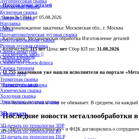
Дугопрессовая сварка
Изготовление деталей
Контактная сварка
Кузнечная сварка
Заказ №17941 от 05.08.2026
Лазерная сварка
Наплавка
Местонахождение заказчика: Московская обл., г. Москва
Пайка
Полуавтоматическая дуговая сварка
Категории:
Механическая обработка
Изготовление деталей
Роботизированная сварка
Ручная дуговая сварка
Количество:
315 шт
Цена:
нет
Сбор КП по:
31.08.2026
Сварка арматуры
Посмотреть заказ
Сварка взрывом
Показать все
Сварка под слоем флюса
Сварка трением
11 755 заказчиков уже нашли исполнителя на портале «Ме
Сварка труб
Термитная сварка
Разместить заказ
Ультразвуковая сварка
Химическая сварка
Холодная сварка
Электронно-лучевая сварка
Это бесплатно и ни к чему не обязывает. В среднем, на каждый
3D-печать
Последние новости металлообработки в
3D-печать по технологии 3DP
3D-печать по технологии BJ
3D-печать по технологии DLP