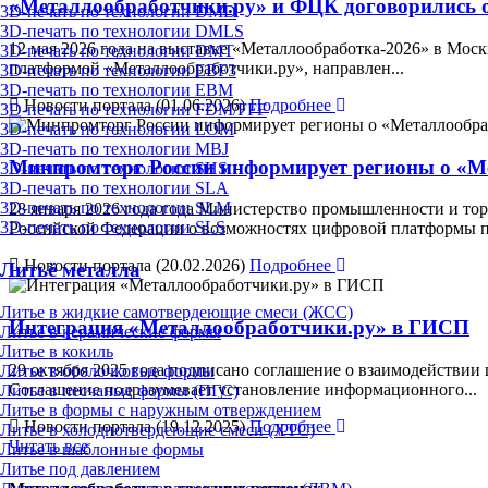
«Металлообработчики.ру» и ФЦК договорились о
3D-печать по технологии DMD
3D-печать по технологии DMLS
12 мая 2026 года на выставке «Металлообработка-2026» в Мос
3D-печать по технологии DMT
платформой «Металлообработчики.ру», направлен...
3D-печать по технологии EBF3
3D-печать по технологии EBM
Новости портала (01.06.2026)
Подробнее
3D-печать по технологии FDM/FFF
3D-печать по технологии LOM
3D-печать по технологии MBJ
Минпромторг России информирует регионы о «М
3D-печать по технологии SHS
3D-печать по технологии SLA
3D-печать по технологии SLM
28 января 2026 года года Министерство промышленности и т
3D-печать по технологии SLS
Российской Федерации о возможностях цифровой платформы п
Новости портала (20.02.2026)
Подробнее
Литьё металла
Литье в жидкие самотвердеющие смеси (ЖСС)
Интеграция «Металлообработчики.ру» в ГИСП
Литье в керамические формы
Литье в кокиль
29 октября 2025 года подписано соглашение о взаимодейств
Литье в оболочковые формы
Соглашение подразумевает установление информационного...
Литье в песчаные формы (ПГС)
Литье в формы с наружным отверждением
Новости портала (19.12.2025)
Подробнее
Литье в холоднотвердеющие смеси (ХТС)
Читать все
Литье в шаблонные формы
Литье под давлением