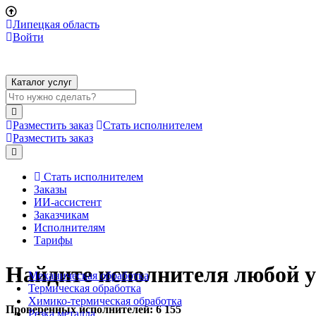
Липецкая область
Войти
Каталог услуг
Разместить заказ
Стать исполнителем
Разместить заказ
Стать исполнителем
Заказы
ИИ-ассистент
Заказчикам
Исполнителям
Тарифы
Найдите исполнителя любой у
Механическая обработка
Термическая обработка
Химико-термическая обработка
Проверенных исполнителей:
6 155
Резка металла