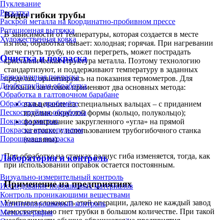
Пуклевание
Раскатка
Виды гибки трубы
Раскрой металла на координатно-пробивном прессе
Ротационная вытяжка
В зависимости от температуры, которая создается в месте
Художественная ковка
изгиба, обработка бывает: холодная; горячая. При нагревании
легче гнуть трубу, но если перегреть, может пострадать
Очистка и покраска
кристаллическая структура металла. Поэтому технологию
стандартизуют, и поддерживают температуру в заданных
Безвоздушная покраска
пределах, ориентируясь на показания термометров. Для
Дробеструйная обработка
сгибания заготовок применяют два основных метода:
Обработка в галтовочном барабане
Обработка в дробемёте
вальцевание на специальных вальцах – с приданием
Пескоструйная обработка
изделию округлой формы (кольцо, полукольцо);
Покраска кистью
формирование закругленного «угла» на прямой
Покраска краскопультом
заготовке, с использованием трубогибочного станка
Порошковая покраска
(машины).
При обработке на станках радиус гиба изменяется, тогда, как
Лаборатория и контроль
при использовании оправок остается постоянным.
Визуально-измерительный контроль
Применение на предприятиях
Исследование порошковых материалов
Контроль проникающими веществами
Учитывая сложность этой операции, далеко не каждый завод
Магнитопорошковый контроль
самостоятельно гнет трубки в большом количестве. При такой
Металлография