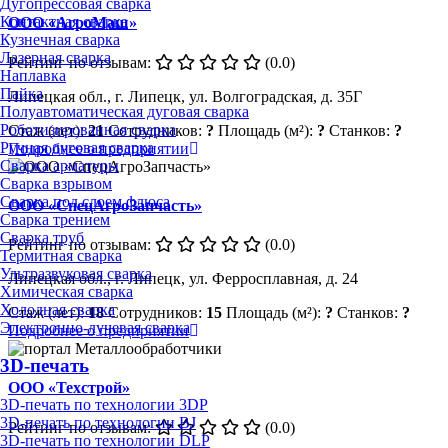
Дугопрессовая сварка
Контактная сварка
ООО «АгроМаш»
Кузнечная сварка
Лазерная сварка
Рейтинг по отзывам:
(0.0)
Наплавка
Пайка
Липецкая обл., г. Липецк, ул. Волгоградская, д. 35Г
Полуавтоматическая дуговая сварка
Роботизированная сварка
Стаж (лет):
21
Сотрудников:
?
Площадь (м²):
?
Станков:
?
Ручная дуговая сварка
Подробнее о предприятии
Сварка арматуры
Сварка взрывом
Сварка под слоем флюса
ООО «СпецАгроЗапчасть»
Сварка трением
Сварка труб
Рейтинг по отзывам:
(0.0)
Термитная сварка
Ультразвуковая сварка
Липецкая обл., г. Липецк, ул. Ферросплавная, д. 24
Химическая сварка
Холодная сварка
Стаж (лет):
18
Сотрудников:
15
Площадь (м²):
?
Станков:
?
Электронно-лучевая сварка
Подробнее о предприятии
3D-печать
ООО «Техстрой»
3D-печать по технологии 3DP
3D-печать по технологии BJ
Рейтинг по отзывам:
(0.0)
3D-печать по технологии DLP