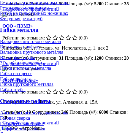
Резка на ленточнопильном станке
Стаж (лет):
6
Сотрудников:
50
Площадь (м²):
5200
Станков:
35
Резка пресс-ножницами
Подробнее о предприятии
Рубка на гильотинных ножницах
Фигурная резка труб
ООО «ЛЭМЗ»
Гибка металла
Рейтинг по отзывам:
(0.0)
Вальцовка листового металла
Вальцовка профиля
Липецкая обл., г. Усмань, ул. Исполатова, д. 1, цех 2
Вальцовка пруткового металла
Вальцовка трубы
Стаж (лет):
0
Сотрудников:
31
Площадь (м²):
1200
Станков:
20
3D-гибка проволоки
Подробнее о предприятии
Гибка листового металла
Гибка на прессе
Гибка профиля
ООО «Импульс»
Гибка пруткового металла
Гибка трубы
Рейтинг по отзывам:
(0.0)
Сварочные работы
Липецкая обл., г. Липецк, ул. Алмазная. д. 15А
Стаж (лет):
18
Сотрудников:
246
Площадь (м²):
6000
Станков:
Аргонная (аргонодуговая) сварка
30
Газовая сварка
Подробнее о предприятии
Газопрессовая сварка
Диффузионная сварка