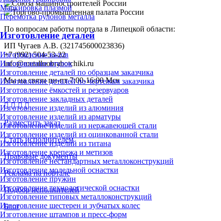
Маркировка плазмой
Перемотка рулонов металла
По вопросам работы портала в Липецкой области:
Изготовление деталей
ИП Чугаев А.В. (321745600023836)
+7 (992) 504-53-22
Изготовление валов
info@metalloobrabotchiki.ru
Изготовление втулок
Изготовление деталей по образцам заказчика
Мы на связи пн-пт 7:00-16:00 Мск
Изготовление деталей по чертежам заказчика
Изготовление ёмкостей и резервуаров
Изготовление закладных деталей
Изготовление изделий из алюминия
Изготовление изделий из арматуры
Разместить заказ
Изготовление изделий из нержавеющей стали
Изготовление изделий из оцинкованной стали
Стать исполнителем
Изготовление изделий из титана
Изготовление крепежа и метизов
Правовые документы
Изготовление нестандартных металлоконструкций
Изготовление модельной оснастки
Реклама на портале
Изготовление пружин
Изготовление технологической оснастки
Подбор исполнителей
Изготовление типовых металлоконструкций
Изготовление шестерен и зубчатых колес
Блог
Изготовление штампов и пресс-форм