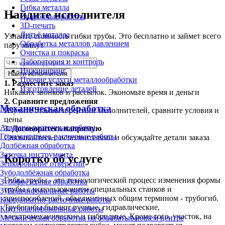
Гибка металла
Найдите исполнителя
Сварочные работы
3D-печать
Литьё металла
Узнайте стоимость гибки трубы. Это бесплатно и займет всего
Обработка металлов давлением
пару минут
Очистка и покраска
Лаборатория и контроль
Инжиниринг
Найти исполнителя
Прочие услуги металлообработки
1.
Разместите заказ
Изготовление деталей
Никаких звонков и рассылок. Экономьте время и деньги
2.
Сравните предложения
Механическая обработка
Изучите отзывы и рейтинг исполнителей, сравните условия и
цены
Алмазно-расточные работы
3.
Договоритесь напрямую
Горизонтально-расточные работы
Связывайтесь с исполнителями и обсуждайте детали заказа
Долбёжная обработка
Заточка инструмента
Коротко об услуге
Зенкерование отверстий
Зубодолбёжная обработка
Гибка трубы - это технологический процесс изменения формы
Зубофрезерная обработка
трубы с использованием специальных станков и
Зубошлифовальные работы
приспособлений, объединенных общим термином - трубогиб.
Координатно-расточные работы
Трубогибы бывают ручные, гидравлические,
Круглошлифовальные работы
электромеханические и гибридные. Кроме того, участок, на
Механическая обработка на обрабатывающем центре