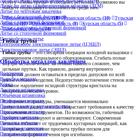
Литье по легко выплавляемым моделям (ЛВМ)
услугу «Гибка трубы» в соседних регионах. Возможно вы
Литье по легко газифицируемым моделям (ЛГМ)
найдете подходящего исполнителя среди них.
Литье по чертежам заказчика
Литье с безопочной формовкой
Воронежская область
(18)
Рязанская область
(10)
Тульская
Литье с вакуумной формовкой
область
(10)
Орловская область
(8)
Курская область
(5)
Литье с вакуумно-плёночной формовкой
Тамбовская область
(4)
Литье со стопочной формовкой
Центробежное литье
Гибка трубы
Центробежное электрошлаковое литье (ЦЭШЛ)
Электрошлаковое литье (ЭШЛ)
Гибка трубы
– это слесарная операция холодной вальцовки с
применением специального оборудования. Сгибать полые
Обработка металлов давлением
внутри металлические заготовки намного сложнее, чем
цельные прутки. Как правило, диаметр внутреннего
Волочение
отверстия должен оставаться в пределах допусков по всей
Вырубка металла
длине готового изделия. Недопустимо истончение стенок или
Ковка
сильное нарушение исходной структуры кристалла на
Листовая штамповка
микроскопическом уровне.
Объёмная штамповка
Перфорация металла
В отличие от арматуры, уменьшается минимально
Правка плоского металлопроката
допустимый радиус изгиба. Возрастают требования к качеству
Прессование металла
применяемых инструментов. По возможности, гибочный
Пробивка металла
процесс механизируют и автоматизируют. Современная
Прокатка металла
техника избавляет от трудоемких кустарных операций, как
Прокатка-волочение
например, заполнение просвета трубки песком для
Прокатка-прессование
сохранения формы сечения при изгибании.