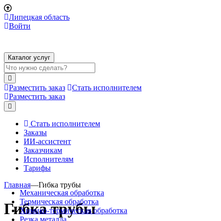
Липецкая область
Войти
Каталог услуг
Разместить заказ
Стать исполнителем
Разместить заказ
Стать исполнителем
Заказы
ИИ-ассистент
Заказчикам
Исполнителям
Тарифы
Главная
—
Гибка трубы
Механическая обработка
Термическая обработка
Гибка трубы
Химико-термическая обработка
Резка металла