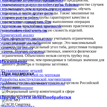
необходимости обычно обращаются на предприятия,
Определение остаточных напряжений
оказывающие услуги по гибке трубы. В большинстве случаев
Определение предела прочности на растяжение
это выгоднее, чем покупать дорогие машины, обучать
Определение предела прочности на сжатие
персонал, и нести другие расходы. Также заказанные на
Определение предела текучести
стороне услуги гибки трубы гарантируют качество и
Определение твердости
соответствие стандартам. При выполнении операции
Определение ударной вязкости
вручную на простейших приспособлениях практически
Определение усталостной прочности
невозможно обеспечить такую схожесть изделий.
Радиографический контроль
Термический анализ
При оформлении заказа нужно учитывать ограничения,
Ультразвуковая толщинометрия
существующие на выбранном заводе. Это максимальный
Ультразвуковой контроль
диаметр трубки, предельный угол гиба, допустимая толщина
Химический анализ
стенок. Помимо производственных, имеются физические
Электронная микроскопия
ограничения. Объективно нельзя согнуть трубку под
меньшим радиусом, чем приводимые в таблицах значения для
Инжиниринг
данного диаметра и толщины заготовки.
3D-сканирование деталей
При поддержке
Разработка 3D-моделей по чертежам
Разработка конструкторской документации
Разработка технологических процессов
Реверс-инжиниринг
Прочие услуги металлообработки
Лазерная гравировка