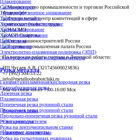
Плакирование
Силицирование
Термодиффузионное цинкование
Травление металла
Химическое фосфатирование
Хромоалитирование
Хромосилицирование
Цементация
Цианирование
Электролитно-плазменная полировка (ЭПП)
По вопросам работы портала в Липецкой области:
Электрохимическая полировка металла
ИП Чугаев А.В. (321745600023836)
Резка металла
+7 (992) 504-53-22
info@metalloobrabotchiki.ru
Газовая/газопламенная/кислородная резка
Гидроабразивная резка
Мы на связи пн-пт 7:00-16:00 Мск
Лазерная резка
Плазменная резка
Поперечная резка рулонной стали
Продольная резка рулонной стали
Разместить заказ
Продольно-поперечная резка рулонной стали
Резка арматуры
Стать исполнителем
Резка на ленточнопильном станке
Правовые документы
Резка пресс-ножницами
Рубка на гильотинных ножницах