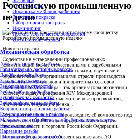
3D-печать
Российскую промышленную
Литьё металла
Обработка металлов давлением
неделю
Очистка и покраска
Лаборатория и контроль
Инжиниринг
Прочие услуги металлообработки
Изготовление деталей
Новости отрасли
Механическая обработка
Содействие в установлении профессиональных
Алмазно-расточные работы
коммуникаций между отечественными и зарубежными
Горизонтально-расточные работы
производственными, инжиниринговыми, научными и
Долбёжная обработка
образовательными организациями отрасли производства
Заточка инструмента
композитных материалов и приоритетных секторов
Зенкерование отверстий
экономики России и мира – так организаторы обозначили
Зубодолбёжная обработка
ключевую задачу проведения XIV Международной
Зубофрезерная обработка
конференции «Композитные материалы: производство,
Зубошлифовальные работы
применение, тенденции рынка».
Координатно-расточные работы
Круглошлифовальные работы
Мероприятие провел Союз производителей композитов под
Механическая обработка на обрабатывающем центре
патронатом ТПП РФ и при поддержке Министерства
Накатка резьбы
промышленности и торговли Российской Федерации.
Нарезание резьбы
Начальник Управления собственных выставок АО
Плоскошлифовальные работы