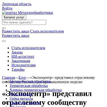
Липецкая область
Войти
Каталог услуг
Разместить заказ
Стать исполнителем
Разместить заказ
Стать исполнителем
Заказы
ИИ-ассистент
Заказчикам
Исполнителям
Тарифы
Главная
—
Блог
—
«Экспоцентр» представил отраслевому
Механическая обработка
сообществу Российскую промышленную неделю
Термическая обработка
Химико-термическая обработка
«Экспоцентр» представил
Резка металла
Гибка металла
отраслевому сообществу
Сварочные работы