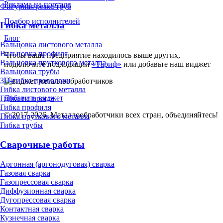
Реклама на портале
Фигурная резка труб
Подбор исполнителей
Гибка металла
Блог
Вальцовка листового металла
Вальцовка профиля
Чтобы ваше предприятие находилось выше других,
Вальцовка пруткового металла
подключите подходящий
«Тариф»
или добавьте наш виджет
Вальцовка трубы
3D-гибка проволоки
Гибка листового металла
Добавить виджет
Гибка на прессе
Гибка профиля
© 2017-2026. Металлообработчики всех стран, объединяйтесь!
Гибка пруткового металла
Гибка трубы
Сварочные работы
Аргонная (аргонодуговая) сварка
Газовая сварка
Газопрессовая сварка
Диффузионная сварка
Дугопрессовая сварка
Контактная сварка
Кузнечная сварка