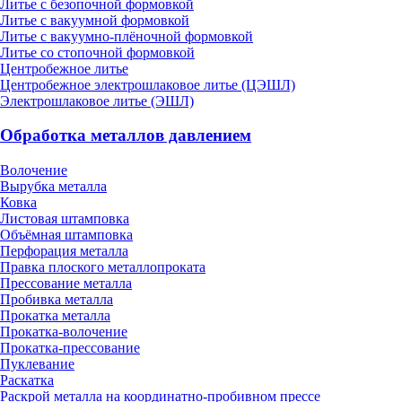
Литье с безопочной формовкой
Литье с вакуумной формовкой
Литье с вакуумно-плёночной формовкой
Литье со стопочной формовкой
Центробежное литье
Центробежное электрошлаковое литье (ЦЭШЛ)
Электрошлаковое литье (ЭШЛ)
Обработка металлов давлением
Волочение
Вырубка металла
Ковка
Листовая штамповка
Объёмная штамповка
Перфорация металла
Правка плоского металлопроката
Прессование металла
Пробивка металла
Прокатка металла
Прокатка-волочение
Прокатка-прессование
Пуклевание
Раскатка
Раскрой металла на координатно-пробивном прессе