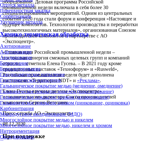
оборудование. Деловая программа Российской
Отпуск металла
промышленной недели включала в себя более 30
Поверхностная закалка
специализированных мероприятий. Одним из центральных
Сорбитизация
событий 2020 года стали форум и конференция «Настоящее и
Улучшение металла
будущее композитов. Технологии производства и переработки
высокотехнологичных материалов», организованная Союзом
Химико-термическая обработка
производителей композитов в партнерстве с АО
«Экспоцентр».
Азотирование
Алитирование
«Главная идея Российской промышленной недели –
Анодирование
постоянная синергия смежных целевых групп и компаний
Борирование
отрасли, – отметила Елена Гусева. – В 2021 году кроме
Бороалитирование
традиционных выставок «Технофорум» и «Rusweld»,
Газодинамическое напыление
Российская промышленная неделя будет дополнена
Газотермическое напыление
выставками «Территория NDT» и
«Реклама»
.
Гальваническое покрытие медью (меднение, омеднение)
Елена Гусева вручила диплом «Экспоцентра»
Гальваническое покрытие никелем (никелирование)
исполнительному директору Союза производителей
Гальваническое покрытие хромом (хромирование)
композитов Сергею Ветохину.
Гальваническое покрытие цинком (цинкование, оцинковка)
Карбонитрация
Пресс-служба АО «Экспоцентр»
Микродуговое оксидирование (МДО)
Многослойное покрытие медью и никелем
08.12.2020
Многослойное покрытие медью, никелем и хромом
Нитроцементация
При поддержке
Оксидирование