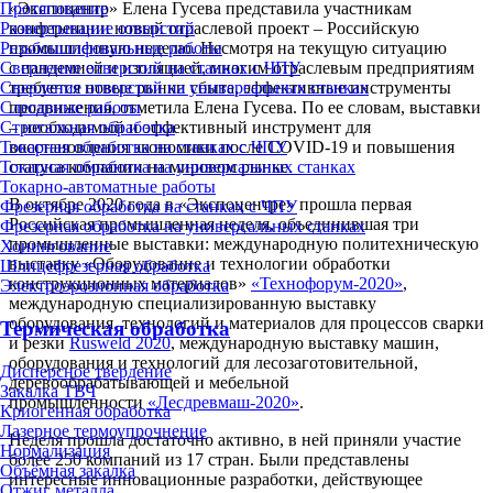
«Экспоцентр» Елена Гусева представила участникам
Протягивание
конференции новый отраслевой проект – Российскую
Развертывание отверстий
промышленную неделю. Несмотря на текущую ситуацию
Резьбошлифовальные работы
с пандемией и изоляцией, многим отраслевым предприятиям
Сверление отверстий на станках с ЧПУ
требуется новые рынки сбыта, эффективные инструменты
Сверление отверстий на универсальных станках
продвижения, отметила Елена Гусева. По ее словам, выставки
Слесарные работы
– необходимый и эффективный инструмент для
Строгальная обработка
восстановления экономики после COVID-19 и повышения
Токарная обработка на станках с ЧПУ
статуса компании на мировом рынке.
Токарная обработка на универсальных станках
Токарно-автоматные работы
В октябре 2020 года в «Экспоцентре» прошла первая
Фрезерная обработка на станках с ЧПУ
Российская промышленная неделя, объединившая три
Фрезерная обработка на универсальных станках
промышленные выставки: международную политехническую
Хонингование
выставку «Оборудование и технологии обработки
Шлицефрезерная обработка
конструкционных материалов»
«Технофорум-2020»
,
Электроэрозионная обработка
международную специализированную выставку
оборудования, технологий и материалов для процессов сварки
Термическая обработка
и резки
Rusweld 2020
, международную выставку машин,
оборудования и технологий для лесозаготовительной,
Дисперсное твердение
деревообрабатывающей и мебельной
Закалка ТВЧ
промышленности
«Лесдревмаш-2020»
.
Криогенная обработка
Лазерное термоупрочнение
Неделя прошла достаточно активно, в ней приняли участие
Нормализация
более 250 компаний из 17 стран. Были представлены
Объёмная закалка
интересные инновационные разработки, действующее
Отжиг металла