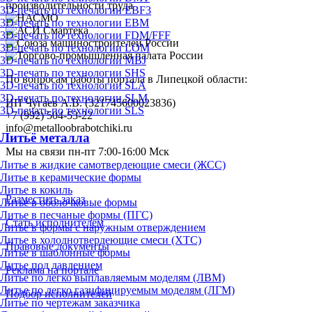
3D-печать по технологии EBF3
3D-печать по технологии EBM
3D-печать по технологии FDM/FFF
3D-печать по технологии LOM
3D-печать по технологии MBJ
3D-печать по технологии SHS
По вопросам работы портала в Липецкой области:
3D-печать по технологии SLA
3D-печать по технологии SLM
ИП Чугаев А.В. (321745600023836)
3D-печать по технологии SLS
+7 (992) 504-53-22
info@metalloobrabotchiki.ru
Литьё металла
Мы на связи пн-пт 7:00-16:00 Мск
Литье в жидкие самотвердеющие смеси (ЖСС)
Литье в керамические формы
Литье в кокиль
Разместить заказ
Литье в оболочковые формы
Литье в песчаные формы (ПГС)
Стать исполнителем
Литье в формы с наружным отверждением
Литье в холоднотвердеющие смеси (ХТС)
Правовые документы
Литье в шаблонные формы
Литье под давлением
Реклама на портале
Литье по легко выплавляемым моделям (ЛВМ)
Литье по легко газифицируемым моделям (ЛГМ)
Подбор исполнителей
Литье по чертежам заказчика