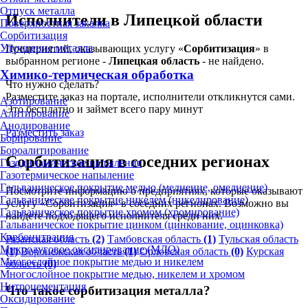
Отпуск металла
Исполнители в Липецкой области
Поверхностная закалка
Сорбитизация
Улучшение металла
Предприятий, оказывающих услугу «
Сорбитизация
» в
выбранном регионе -
Липецкая область
- не найдено.
Химико-термическая обработка
Что нужно сделать?
Разместите заказ на портале, исполнители откликнутся сами.
Азотирование
Это бесплатно и займет всего пару минут
Алитирование
Анодирование
Разместить заказ
Борирование
Бороалитирование
Сорбитизация в соседних регионах
Газодинамическое напыление
Газотермическое напыление
Гальваническое покрытие медью (меднение, омеднение)
Посмотрите информацию о предприятиях, которые оказывают
Гальваническое покрытие никелем (никелирование)
услугу «Сорбитизация» в соседних регионах. Возможно вы
Гальваническое покрытие хромом (хромирование)
найдете подходящего исполнителя среди них.
Гальваническое покрытие цинком (цинкование, оцинковка)
Карбонитрация
Рязанская область
(2)
Тамбовская область
(1)
Тульская область
Микродуговое оксидирование (МДО)
(1)
Воронежская область
(1)
Орловская область
(0)
Курская
Многослойное покрытие медью и никелем
область
(0)
Многослойное покрытие медью, никелем и хромом
Нитроцементация
Что такое сорбитизация металла?
Оксидирование