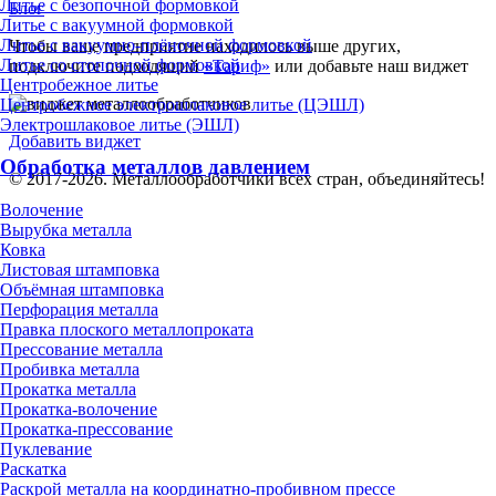
Литье с безопочной формовкой
Блог
Литье с вакуумной формовкой
Литье с вакуумно-плёночной формовкой
Чтобы ваше предприятие находилось выше других,
Литье со стопочной формовкой
подключите подходящий
«Тариф»
или добавьте наш виджет
Центробежное литье
Центробежное электрошлаковое литье (ЦЭШЛ)
Электрошлаковое литье (ЭШЛ)
Добавить виджет
Обработка металлов давлением
© 2017-2026. Металлообработчики всех стран, объединяйтесь!
Волочение
Вырубка металла
Ковка
Листовая штамповка
Объёмная штамповка
Перфорация металла
Правка плоского металлопроката
Прессование металла
Пробивка металла
Прокатка металла
Прокатка-волочение
Прокатка-прессование
Пуклевание
Раскатка
Раскрой металла на координатно-пробивном прессе