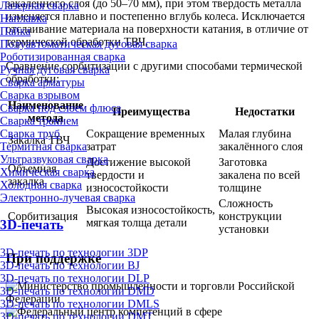
закаленного слоя (до 50–70 мм), при этом твердость металла
Лазерная сварка
изменяется плавно и постепенно вглубь колеса. Исключается
Наплавка
отслаивание материала на поверхности катания, в отличие от
Пайка
термической обработки ТВЧ.
Полуавтоматическая дуговая сварка
Роботизированная сварка
Сравнение сорбитизации с другими способами термической
Ручная дуговая сварка
обработки:
Сварка арматуры
Сварка взрывом
Наименование
Сварка под слоем флюса
Преимущества
Недостатки
метода
Сварка трением
Сокращение временных
Малая глубина
Сварка труб
Закалка ТВЧ
затрат
закалённого слоя
Термитная сварка
Ультразвуковая сварка
Достижение высокой
Заготовка
Объемная
Химическая сварка
твердости и
закалена по всей
закалка
Холодная сварка
износостойкости
толщине
Электронно-лучевая сварка
Сложность
Высокая износостойкость,
Сорбитизация
конструкции
мягкая толща детали
3D-печать
установки
3D-печать по технологии 3DP
При поддержке
3D-печать по технологии BJ
3D-печать по технологии DLP
3D-печать по технологии DMD
3D-печать по технологии DMLS
3D-печать по технологии DMT