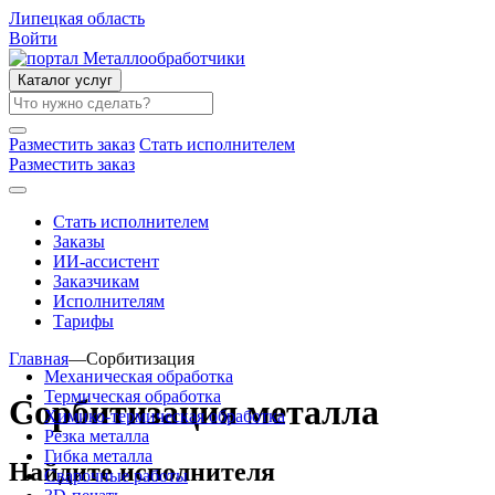
Липецкая область
Войти
Каталог услуг
Разместить заказ
Стать исполнителем
Разместить заказ
Стать исполнителем
Заказы
ИИ-ассистент
Заказчикам
Исполнителям
Тарифы
Главная
—
Сорбитизация
Механическая обработка
Термическая обработка
Сорбитизация металла
Химико-термическая обработка
Резка металла
Гибка металла
Найдите исполнителя
Сварочные работы