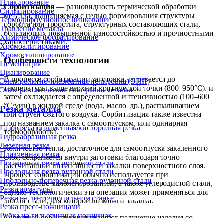
Плакирование
Сорбитизация
— разновидность термической обработки
Силицирование
металла, выполняемая с целью формирования структуры
Термодиффузионное цинкование
сорбита или троостита, структурных составляющих стали,
Травление металла
обладающих повышенной износостойкостью и прочностными
Химическое фосфатирование
характеристиками.
Хромоалитирование
Хромосилицирование
Особенности технологии
Цементация
Цианирование
В процессе сорбитизации заготовка нагревается до
Электролитно-плазменная полировка (ЭПП)
температуры выше верхней критической точки (800–950°C), и
Электрохимическая полировка металла
затем охлаждается с определенной интенсивностью (100–600
°С/мин) в жидкой среде (вода, масло, др.), распыливанием,
Резка металла
или струей сжатого воздуха. Сорбитизация также известна
под названием закалка с самоотпуском, или одинарная
Газовая/газопламенная/кислородная резка
термообработка.
Гидроабразивная резка
Лазерная резка
Количество тепла, достаточное для самоотпуска закаленного
Плазменная резка
слоя, сохраняется внутри заготовки благодаря точно
Поперечная резка рулонной стали
рассчитанной интенсивности закалки поверхностного слоя.
Продольная резка рулонной стали
Процесс сорбитизации обычно используется при
Продольно-поперечная резка рулонной стали
производстве малолегированной, а также углеродистой стали,
Резка арматуры
однако технологически эта операция может применяться для
Резка на ленточнопильном станке
любой стали, для которой возможна закалка.
Резка пресс-ножницами
Рубка на гильотинных ножницах
Функцией сорбитизации является получение изделия со