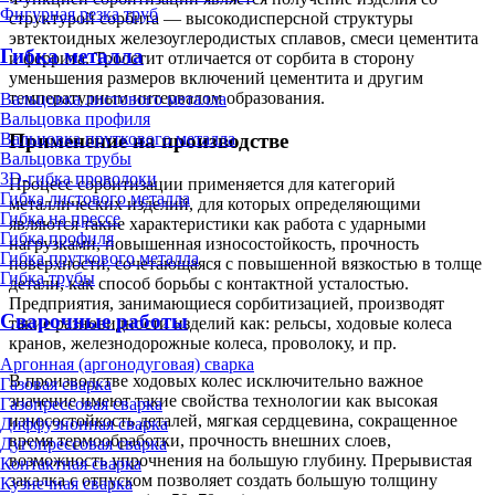
Фигурная резка труб
структурой сорбита — высокодисперсной структуры
эвтектоидных железоуглеродистых сплавов, смеси цементита
Гибка металла
и феррита. Троостит отличается от сорбита в сторону
уменьшения размеров включений цементита и другим
температурным интервалом образования.
Вальцовка листового металла
Вальцовка профиля
Применение на производстве
Вальцовка пруткового металла
Вальцовка трубы
3D-гибка проволоки
Процесс сорбитизации применяется для категорий
Гибка листового металла
металлических изделий, для которых определяющими
Гибка на прессе
являются такие характеристики как работа с ударными
Гибка профиля
нагрузками, повышенная износостойкость, прочность
Гибка пруткового металла
поверхности, сочетающаяся с повышенной вязкостью в толще
Гибка трубы
детали, как способ борьбы с контактной усталостью.
Предприятия, занимающиеся сорбитизацией, производят
Сварочные работы
такие разновидности изделий как: рельсы, ходовые колеса
кранов, железнодорожные колеса, проволоку, и пр.
Аргонная (аргонодуговая) сварка
В производстве ходовых колес исключительно важное
Газовая сварка
значение имеют такие свойства технологии как высокая
Газопрессовая сварка
износостойкость деталей, мягкая сердцевина, сокращенное
Диффузионная сварка
время термообработки, прочность внешних слоев,
Дугопрессовая сварка
возможность упрочнения на большую глубину. Прерывистая
Контактная сварка
закалка с отпуском позволяет создать большую толщину
Кузнечная сварка