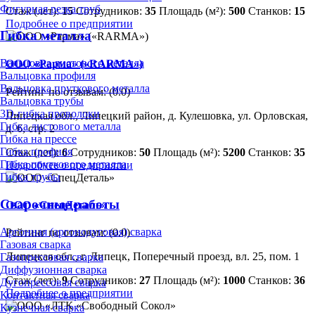
Фигурная резка труб
Стаж (лет):
15
Сотрудников:
35
Площадь (м²):
500
Станков:
15
Подробнее о предприятии
Гибка металла
Вальцовка листового металла
ООО «Рарма» («RARMA»)
Вальцовка профиля
Вальцовка пруткового металла
Рейтинг по отзывам:
(0.0)
Вальцовка трубы
3D-гибка проволоки
Липецкая обл., Липецкий район, д. Кулешовка, ул. Орловская,
Гибка листового металла
д. 6, стр. 2
Гибка на прессе
Гибка профиля
Стаж (лет):
6
Сотрудников:
50
Площадь (м²):
5200
Станков:
35
Гибка пруткового металла
Подробнее о предприятии
Гибка трубы
Сварочные работы
ООО «СпецДеталь»
Аргонная (аргонодуговая) сварка
Рейтинг по отзывам:
(0.0)
Газовая сварка
Липецкая обл., г. Липецк, Поперечный проезд, вл. 25, пом. 1
Газопрессовая сварка
Диффузионная сварка
Стаж (лет):
9
Сотрудников:
27
Площадь (м²):
1000
Станков:
36
Дугопрессовая сварка
Подробнее о предприятии
Контактная сварка
Кузнечная сварка