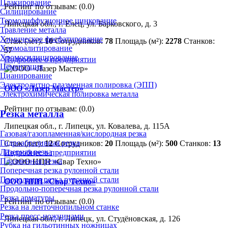
Плакирование
Рейтинг по отзывам:
(0.0)
Силицирование
Термодиффузионное цинкование
Липецкая обл., г. Елец, ул. Барковского, д. 3
Травление металла
Химическое фосфатирование
Стаж (лет):
10
Сотрудников:
78
Площадь (м²):
2278
Станков:
Хромоалитирование
57
Хромосилицирование
Подробнее о предприятии
Цементация
Цианирование
Электролитно-плазменная полировка (ЭПП)
ООО «Лазер Мастер»
Электрохимическая полировка металла
Рейтинг по отзывам:
(0.0)
Резка металла
Липецкая обл., г. Липецк, ул. Ковалева, д. 115А
Газовая/газопламенная/кислородная резка
Гидроабразивная резка
Стаж (лет):
12
Сотрудников:
20
Площадь (м²):
500
Станков:
13
Лазерная резка
Подробнее о предприятии
Плазменная резка
Поперечная резка рулонной стали
Продольная резка рулонной стали
ООО НПП «Свар Техно»
Продольно-поперечная резка рулонной стали
Резка арматуры
Рейтинг по отзывам:
(0.0)
Резка на ленточнопильном станке
Резка пресс-ножницами
Липецкая обл., г. Липецк, ул. Студёновская, д. 126
Рубка на гильотинных ножницах