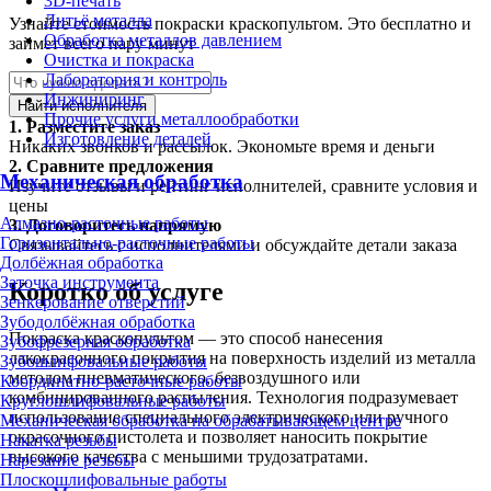
3D-печать
Литьё металла
Узнайте стоимость покраски краскопультом. Это бесплатно и
Обработка металлов давлением
займет всего пару минут
Очистка и покраска
Лаборатория и контроль
Инжиниринг
Найти исполнителя
Прочие услуги металлообработки
1.
Разместите заказ
Изготовление деталей
Никаких звонков и рассылок. Экономьте время и деньги
2.
Сравните предложения
Механическая обработка
Изучите отзывы и рейтинг исполнителей, сравните условия и
цены
Алмазно-расточные работы
3.
Договоритесь напрямую
Горизонтально-расточные работы
Связывайтесь с исполнителями и обсуждайте детали заказа
Долбёжная обработка
Заточка инструмента
Коротко об услуге
Зенкерование отверстий
Зубодолбёжная обработка
Покраска краскопультом — это способ нанесения
Зубофрезерная обработка
лакокрасочного покрытия на поверхность изделий из металла
Зубошлифовальные работы
методом пневматического, безвоздушного или
Координатно-расточные работы
комбинированного распыления. Технология подразумевает
Круглошлифовальные работы
использование специального электрического или ручного
Механическая обработка на обрабатывающем центре
окрасочного пистолета и позволяет наносить покрытие
Накатка резьбы
высокого качества с меньшими трудозатратами.
Нарезание резьбы
Плоскошлифовальные работы