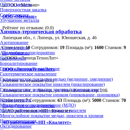
Отпуск металла
Поверхностная закалка
Сорбитизация
ООО «Метмаш»
Улучшение металла
Рейтинг по отзывам:
(0.0)
Химико-термическая обработка
Липецкая обл., г. Липецк, ул. Юношеская, д. 46
Азотирование
Стаж (лет):
10
Сотрудников:
19
Площадь (м²):
1600
Станков:
9
Алитирование
Подробнее о предприятии
Анодирование
Борирование
Бороалитирование
Газодинамическое напыление
ООО «ЛипецкТехноЛит»
Газотермическое напыление
Гальваническое покрытие медью (меднение, омеднение)
Рейтинг по отзывам:
(0.0)
Гальваническое покрытие никелем (никелирование)
Гальваническое покрытие хромом (хромирование)
Липецкая обл., г. Липецк, ул. Ново-Весовая, стр. 20Б
Гальваническое покрытие цинком (цинкование, оцинковка)
Карбонитрация
Стаж (лет):
7
Сотрудников:
63
Площадь (м²):
5000
Станков:
70
Микродуговое оксидирование (МДО)
Подробнее о предприятии
Многослойное покрытие медью и никелем
Многослойное покрытие медью, никелем и хромом
Нитроцементация
АО работников «НП «Квалитет»
Оксидирование