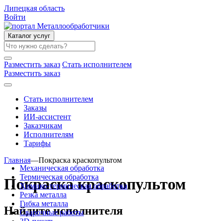
Липецкая область
Войти
Каталог услуг
Разместить заказ
Стать исполнителем
Разместить заказ
Стать исполнителем
Заказы
ИИ-ассистент
Заказчикам
Исполнителям
Тарифы
Главная
—
Покраска краскопультом
Механическая обработка
Термическая обработка
Покраска краскопультом
Химико-термическая обработка
Резка металла
Гибка металла
Найдите исполнителя
Сварочные работы