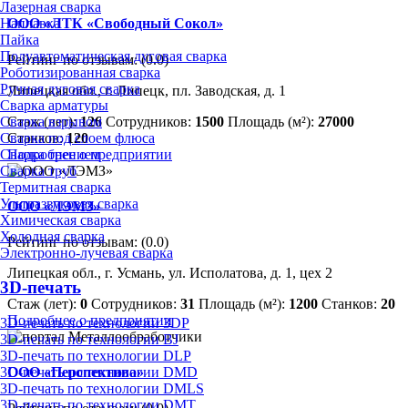
Лазерная сварка
Наплавка
ООО «ЛТК «Свободный Сокол»
Пайка
Полуавтоматическая дуговая сварка
Рейтинг по отзывам:
(0.0)
Роботизированная сварка
Ручная дуговая сварка
Липецкая обл., г. Липецк, пл. Заводская, д. 1
Сварка арматуры
Сварка взрывом
Стаж (лет):
126
Сотрудников:
1500
Площадь (м²):
27000
Сварка под слоем флюса
Станков:
120
Сварка трением
Подробнее о предприятии
Сварка труб
Термитная сварка
Ультразвуковая сварка
ООО «ЛЭМЗ»
Химическая сварка
Холодная сварка
Рейтинг по отзывам:
(0.0)
Электронно-лучевая сварка
Липецкая обл., г. Усмань, ул. Исполатова, д. 1, цех 2
3D-печать
Стаж (лет):
0
Сотрудников:
31
Площадь (м²):
1200
Станков:
20
Подробнее о предприятии
3D-печать по технологии 3DP
3D-печать по технологии BJ
3D-печать по технологии DLP
3D-печать по технологии DMD
ООО «Перспектива»
3D-печать по технологии DMLS
3D-печать по технологии DMT