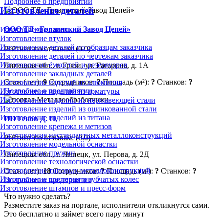
Подробнее о предприятии
Изготовление деталей
ООО ТД «Грязинский Завод Цепей»
Изготовление валов
Изготовление втулок
Изготовление деталей по образцам заказчика
Рейтинг по отзывам:
(0.0)
Изготовление деталей по чертежам заказчика
Изготовление ёмкостей и резервуаров
Липецкая обл., г. Грязи, ул. Гагарина, д. 1А
Изготовление закладных деталей
Стаж (лет):
9
Сотрудников:
?
Площадь (м²):
?
Станков:
?
Изготовление изделий из алюминия
Подробнее о предприятии
Изготовление изделий из арматуры
Изготовление изделий из нержавеющей стали
Изготовление изделий из оцинкованной стали
Изготовление изделий из титана
ИП Генов Д. П.
Изготовление крепежа и метизов
Изготовление нестандартных металлоконструкций
Рейтинг по отзывам:
(0.0)
Изготовление модельной оснастки
Изготовление пружин
Липецкая обл., г. Липецк, ул. Перова, д. 2Д
Изготовление технологической оснастки
Изготовление типовых металлоконструкций
Стаж (лет):
18
Сотрудников:
?
Площадь (м²):
?
Станков:
?
Изготовление шестерен и зубчатых колес
Подробнее о предприятии
Изготовление штампов и пресс-форм
Что нужно сделать?
Разместите заказ на портале, исполнители откликнутся сами.
Это бесплатно и займет всего пару минут