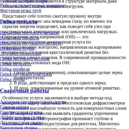
Резка пресс-ножницами
усилия, которые сохраняются в структуре материала даже
Рубка на гильотинных ножницах
после полного снятия внешних нагрузок.
Фигурная резка труб
Представьте себе плотно сжатую пружину внутри
Гибка металла
монолитной детали: она невидима глазу, но именно эта
скрытая энергия определяет, как поведет себя узел при
экстремальных температурах или циклических нагрузках.
Вальцовка листового металла
Определение этих напряжений (ОН) — это
Вальцовка профиля
высокотехнологичная инженерная услуга по
Вальцовка пруткового металла
неразрушающему контролю, направленная на картирование
Вальцовка трубы
внутреннего состояния кристаллической решетки без
3D-гибка проволоки
разрушения самого изделия. В современной промышленности
Гибка листового металла
выделяют три основных вида ОН:
Гибка на прессе
Гибка профиля
I рода (макронапряжения), охватывающие целые зерна
Гибка пруткового металла
поликристалла;
Гибка трубы
II рода, действующие в пределах одного зерна;
III рода, локализованные на уровне атомной решетки.
Сварочные работы
Особенности услуги заключаются в выборе метода под
Аргонная (аргонодуговая) сварка
конкретную задачу заказчика. Рентгеновская дифрактометрия
Газовая сварка
обеспечивает высочайшую точность для поверхностных слоев
Газопрессовая сварка
(до 20 микрон), позволяя выявлять градиенты упрочнения
Диффузионная сварка
после шлифовки. Нейтронография проникает глубоко в
Дугопрессовая сварка
массивные отливки, недоступные для рентгена. Магнитно-
Контактная сварка
резонансный метод идеален для экспресс-аудита сварных