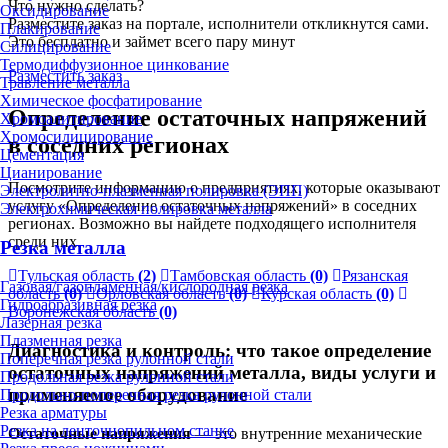
Что нужно сделать?
Оксидирование
Разместите заказ на портале, исполнители откликнутся сами.
Плакирование
Это бесплатно и займет всего пару минут
Силицирование
Термодиффузионное цинкование
Разместить заказ
Травление металла
Химическое фосфатирование
Определение остаточных напряжений
Хромоалитирование
Хромосилицирование
в соседних регионах
Цементация
Цианирование
Посмотрите информацию о предприятиях, которые оказывают
Электролитно-плазменная полировка (ЭПП)
услугу «Определение остаточных напряжений» в соседних
Электрохимическая полировка металла
регионах. Возможно вы найдете подходящего исполнителя
среди них.
Резка металла
Тульская область
(2)
Тамбовская область
(0)
Рязанская
Газовая/газопламенная/кислородная резка
область
(0)
Орловская область
(0)
Курская область
(0)
Гидроабразивная резка
Воронежская область
(0)
Лазерная резка
Плазменная резка
Диагностика и контроль: что такое определение
Поперечная резка рулонной стали
остаточных напряжений металла, виды услуги и
Продольная резка рулонной стали
применяемое оборудование
Продольно-поперечная резка рулонной стали
Резка арматуры
Резка на ленточнопильном станке
Остаточные напряжения
— это внутренние механические