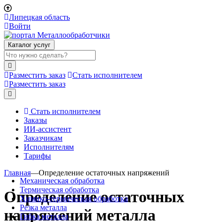
Липецкая область
Войти
Каталог услуг
Разместить заказ
Стать исполнителем
Разместить заказ
Стать исполнителем
Заказы
ИИ-ассистент
Заказчикам
Исполнителям
Тарифы
Главная
—
Определение остаточных напряжений
Механическая обработка
Термическая обработка
Определение остаточных
Химико-термическая обработка
Резка металла
напряжений металла
Гибка металла