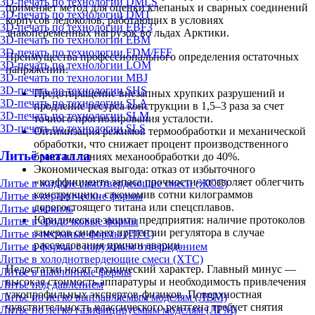
3D-печать по технологии DMLS
применяет метод для оценки клепаных и сварных соединений
3D-печать по технологии DMT
корпусов ледоколов, работающих в условиях
3D-печать по технологии EBF3
знакопеременных нагрузок во льдах Арктики.
3D-печать по технологии EBM
3D-печать по технологии FDM/FFF
Преимущества профессионального определения остаточных
3D-печать по технологии LOM
напряжений:
3D-печать по технологии MBJ
3D-печать по технологии SHS
Предотвращение внезапных хрупких разрушений и
3D-печать по технологии SLA
продление ресурса конструкции в 1,5–3 раза за счет
3D-печать по технологии SLM
точного прогнозирования усталости.
3D-печать по технологии SLS
Оптимизация режимов термообработки и механической
обработки, что снижает процент производственного
Литьё металла
брака на линиях механообработки до 40%.
Экономическая выгода: отказ от избыточного
«коэффициента запаса прочности» позволяет облегчить
Литье в жидкие самотвердеющие смеси (ЖСС)
конструкцию, сэкономив сотни килограммов
Литье в керамические формы
дорогостоящего титана или спецсплавов.
Литье в кокиль
Юридическая защита предприятия: наличие протоколов
Литье в оболочковые формы
замеров снимает претензии регулятора в случае
Литье в песчаные формы (ПГС)
расследования причин аварии.
Литье в формы с наружным отверждением
Литье в холоднотвердеющие смеси (ХТС)
Недостатки носят технический характер. Главный минус —
Литье в шаблонные формы
высокая стоимость аппаратуры и необходимость привлечения
Литье под давлением
узкопрофильных экспертов-физиков. Поверхностная
Литье по легко выплавляемым моделям (ЛВМ)
чувствительность классического рентгена требует снятия
Литье по легко газифицируемым моделям (ЛГМ)