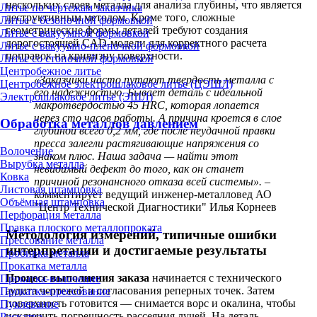
нескольких слоев металла для анализа глубины, что является
Литье по чертежам заказчика
деструктивным методом. Кроме того, сложные
Литье с безопочной формовкой
геометрические формы деталей требуют создания
Литье с вакуумной формовкой
дорогостоящей CAD-модели для корректного расчета
Литье с вакуумно-плёночной формовкой
поправок на кривизну поверхности.
Литье со стопочной формовкой
Центробежное литье
«Заказчики часто путают твердость металла с
Центробежное электрошлаковое литье (ЦЭШЛ)
его надежностью. Бывает деталь с идеальной
Электрошлаковое литье (ЭШЛ)
макротвердостью 45 HRC, которая лопается
через сто часов работы. А причина кроется в слое
Обработка металлов давлением
глубиной всего 0,2 мм, где после неудачной правки
пресса залегли растягивающие напряжения со
Волочение
знаком плюс. Наша задача — найти этот
Вырубка металла
невидимый дефект до того, как он станет
Ковка
причиной резонансного отказа всей системы».
–
Листовая штамповка
комментирует ведущий инженер-металловед АО
Объёмная штамповка
"Центр Технической Диагностики" Илья Корнеев
Перфорация металла
Правка плоского металлопроката
Методология измерений, типичные ошибки
Прессование металла
интерпретации и достигаемые результаты
Пробивка металла
Прокатка металла
Процесс выполнения заказа
начинается с технического
Прокатка-волочение
аудита чертежей и согласования реперных точек. Затем
Прокатка-прессование
поверхность готовится — снимается ворс и окалина, чтобы
Пуклевание
исключить погрешность рассеяния лучей. На деталь
Раскатка