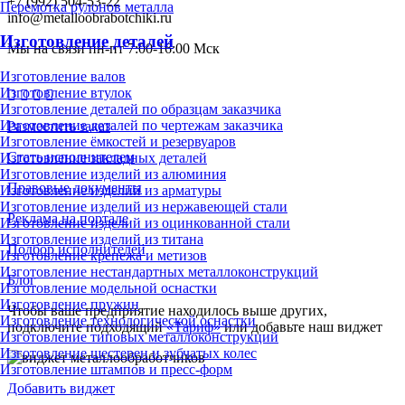
+7 (992) 504-53-22
Перемотка рулонов металла
info@metalloobrabotchiki.ru
Изготовление деталей
Мы на связи пн-пт 7:00-16:00 Мск
Изготовление валов
Изготовление втулок
Изготовление деталей по образцам заказчика
Изготовление деталей по чертежам заказчика
Разместить заказ
Изготовление ёмкостей и резервуаров
Стать исполнителем
Изготовление закладных деталей
Изготовление изделий из алюминия
Правовые документы
Изготовление изделий из арматуры
Изготовление изделий из нержавеющей стали
Реклама на портале
Изготовление изделий из оцинкованной стали
Изготовление изделий из титана
Подбор исполнителей
Изготовление крепежа и метизов
Изготовление нестандартных металлоконструкций
Блог
Изготовление модельной оснастки
Изготовление пружин
Чтобы ваше предприятие находилось выше других,
Изготовление технологической оснастки
подключите подходящий
«Тариф»
или добавьте наш виджет
Изготовление типовых металлоконструкций
Изготовление шестерен и зубчатых колес
Изготовление штампов и пресс-форм
Добавить виджет