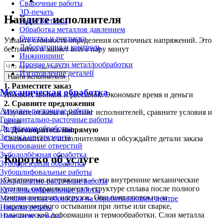
Сварочные работы
3D-печать
Найдите исполнителя
Литьё металла
Обработка металлов давлением
Очистка и покраска
Узнайте стоимость определения остаточных напряжений. Это
Лаборатория и контроль
бесплатно и займет всего пару минут
Инжиниринг
Прочие услуги металлообработки
Изготовление деталей
Найти исполнителя
1.
Разместите заказ
Механическая обработка
Никаких звонков и рассылок. Экономьте время и деньги
2.
Сравните предложения
Алмазно-расточные работы
Изучите отзывы и рейтинг исполнителей, сравните условия и
Горизонтально-расточные работы
цены
Долбёжная обработка
3.
Договоритесь напрямую
Заточка инструмента
Связывайтесь с исполнителями и обсуждайте детали заказа
Зенкерование отверстий
Зубодолбёжная обработка
Коротко об услуге
Зубофрезерная обработка
Зубошлифовальные работы
Остаточные напряжения — это внутренние механические
Координатно-расточные работы
усилия, сохраняющиеся в структуре сплава после полного
Круглошлифовальные работы
снятия внешних нагрузок. Они появляются из-за
Механическая обработка на обрабатывающем центре
неравномерного остывания при литье или сварке,
Накатка резьбы
пластической деформации и термообработки. Слои металла
Нарезание резьбы