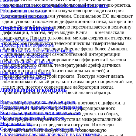
наклеивается высокоточный фольговый тензодатчик-розетка.
Раскрой металла на координатно-пробивном прессе
С помощью портативного излучателя производится серия
Ротационная вытяжка
экспозиций под разными углами. Специальное ПО вычисляет
Художественная ковка
сдвиг углового положения дифракционного пика, который по
закону Брэгга-Вульфа напрямую пересчитывается в величину
Очистка и покраска
деформации, а затем, через модуль Юнга — в мегапаскали
напряжения. При использовании метода сверления отверстия
Безвоздушная покраска
процесс контролируется телескопическим измерительным
Дробеструйная обработка
микроскопом, исключающим биение фрезы более 2 микрон.
Обработка в галтовочном барабане
Типичные ошибки при самостоятельной интерпретации
Обработка в дробемёте
данных включают игнорирование коэффициента Пуассона
Пескоструйная обработка
для конкретного сплава, температурный дрейф датчиков
Покраска кистью
(критично при работе вблизи плавильных печей) и
Покраска краскопультом
пренебрежение текстурой проката. Текстура может давать
Порошковая покраска
ложноположительный результат сжимающих напряжений там,
где их нет, поэтому современные лаборатории всегда
Лаборатория и контроль
проводят дополнительный фазовый анализ образца.
Визуально-измерительный контроль
Главный результат — это не просто протокол с цифрами, а
Исследование порошковых материалов
развернутый паспорт напряженно-деформированного
Контроль проникающими веществами
состояния узла. Это технологический допуск на сборку,
Магнитопорошковый контроль
подтвержденная гарантия отсутствия межкристаллитной
Металлография
коррозии и карта распределения нагрузок. Инженеры
Определение остаточных напряжений
получают математическую модель, позволяющую
Определение предела прочности на растяжение
смоделировать поведение агрегата на 10–15 лет вперед. В