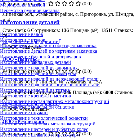
Рейтинг по отзывам:
(0.0)
Маркировка плазмой
Перемотка рулонов металла
Липецкая обл., Усманский район, с. Пригородка, ул. Шмидта,
д. 4
Изготовление деталей
Стаж (лет):
6
Сотрудников:
136
Площадь (м²):
13511
Станков:
Изготовление валов
70
Изготовление втулок
Подробнее о предприятии
Изготовление деталей по образцам заказчика
Изготовление деталей по чертежам заказчика
Изготовление ёмкостей и резервуаров
ООО «Импульс»
Изготовление закладных деталей
Изготовление изделий из алюминия
Рейтинг по отзывам:
(0.0)
Изготовление изделий из арматуры
Изготовление изделий из нержавеющей стали
Липецкая обл., г. Липецк, ул. Алмазная. д. 15А
Изготовление изделий из оцинкованной стали
Изготовление изделий из титана
Стаж (лет):
18
Сотрудников:
246
Площадь (м²):
6000
Станков:
Изготовление крепежа и метизов
30
Изготовление нестандартных металлоконструкций
Подробнее о предприятии
Изготовление модельной оснастки
Изготовление пружин
Изготовление технологической оснастки
ООО «Ремлитмаш»
Изготовление типовых металлоконструкций
Изготовление шестерен и зубчатых колес
Рейтинг по отзывам:
(0.0)
Изготовление штампов и пресс-форм