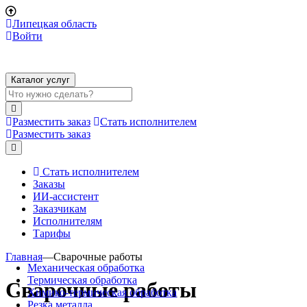
Липецкая область
Войти
Каталог услуг
Разместить заказ
Стать исполнителем
Разместить заказ
Стать исполнителем
Заказы
ИИ-ассистент
Заказчикам
Исполнителям
Тарифы
Главная
—
Сварочные работы
Механическая обработка
Термическая обработка
Сварочные работы
Химико-термическая обработка
Резка металла