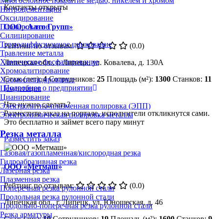
Многослойное покрытие медью, никелем и хромом
Контакты открыты
Нитроцементация
Оксидирование
ООО «Алто Групп»
Плакирование
Силицирование
Термодиффузионное цинкование
Рейтинг по отзывам:
(0.0)
Травление металла
Химическое фосфатирование
Липецкая обл., г. Липецк, ул. Ковалева, д. 130А
Хромоалитирование
Стаж (лет):
4
Сотрудников:
25
Площадь (м²):
1300
Станков:
11
Хромосилицирование
Подробнее о предприятии
Цементация
Цианирование
Что нужно сделать?
Электролитно-плазменная полировка (ЭПП)
Разместите заказ на портале, исполнители откликнутся сами.
Электрохимическая полировка металла
Это бесплатно и займет всего пару минут
Резка металла
Разместить заказ
Газовая/газопламенная/кислородная резка
Гидроабразивная резка
ООО «Метмаш»
Лазерная резка
Плазменная резка
Рейтинг по отзывам:
(0.0)
Поперечная резка рулонной стали
Продольная резка рулонной стали
Липецкая обл., г. Липецк, ул. Юношеская, д. 46
Продольно-поперечная резка рулонной стали
Резка арматуры
Стаж (лет):
10
Сотрудников:
19
Площадь (м²):
1600
Станков:
9