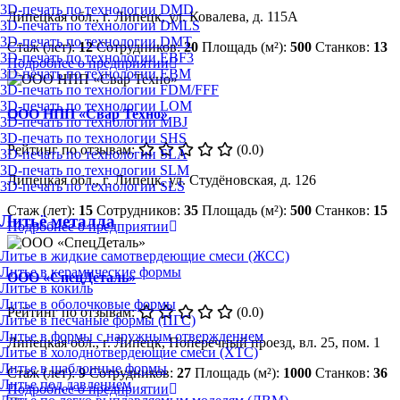
3D-печать по технологии DMD
Липецкая обл., г. Липецк, ул. Ковалева, д. 115А
3D-печать по технологии DMLS
3D-печать по технологии DMT
Стаж (лет):
12
Сотрудников:
20
Площадь (м²):
500
Станков:
13
3D-печать по технологии EBF3
Подробнее о предприятии
3D-печать по технологии EBM
3D-печать по технологии FDM/FFF
3D-печать по технологии LOM
ООО НПП «Свар Техно»
3D-печать по технологии MBJ
3D-печать по технологии SHS
Рейтинг по отзывам:
(0.0)
3D-печать по технологии SLA
3D-печать по технологии SLM
Липецкая обл., г. Липецк, ул. Студёновская, д. 126
3D-печать по технологии SLS
Стаж (лет):
15
Сотрудников:
35
Площадь (м²):
500
Станков:
15
Литьё металла
Подробнее о предприятии
Литье в жидкие самотвердеющие смеси (ЖСС)
Литье в керамические формы
ООО «СпецДеталь»
Литье в кокиль
Литье в оболочковые формы
Рейтинг по отзывам:
(0.0)
Литье в песчаные формы (ПГС)
Литье в формы с наружным отверждением
Липецкая обл., г. Липецк, Поперечный проезд, вл. 25, пом. 1
Литье в холоднотвердеющие смеси (ХТС)
Литье в шаблонные формы
Стаж (лет):
9
Сотрудников:
27
Площадь (м²):
1000
Станков:
36
Литье под давлением
Подробнее о предприятии