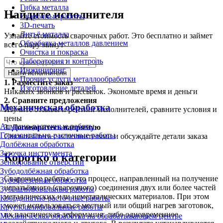
Гибка металла
Найдите исполнителя
Сварочные работы
3D-печать
Литьё металла
Узнайте стоимость сварочных работ. Это бесплатно и займет
Обработка металлов давлением
всего пару минут
Очистка и покраска
Лаборатория и контроль
Инжиниринг
Найти исполнителя
Прочие услуги металлообработки
1.
Разместите заказ
Изготовление деталей
Никаких звонков и рассылок. Экономьте время и деньги
2.
Сравните предложения
Механическая обработка
Изучите отзывы и рейтинг исполнителей, сравните условия и
цены
Алмазно-расточные работы
3.
Договоритесь напрямую
Горизонтально-расточные работы
Связывайтесь с исполнителями и обсуждайте детали заказа
Долбёжная обработка
Заточка инструмента
Коротко о категории
Зенкерование отверстий
Зубодолбёжная обработка
Сварочные работы - это процесс, направленный на получение
Зубофрезерная обработка
неразъёмного (сварочного) соединения двух или более частей
Зубошлифовальные работы
металлических или неметаллических материалов. При этом
Координатно-расточные работы
может использоваться местный или общий нагрев заготовок,
Круглошлифовальные работы
их пластическая деформация, либо одновременное
Механическая обработка на обрабатывающем центре