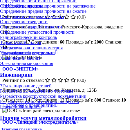
Определение остаточных напряжений
ООО «Перспектива»
Определение предела прочности на растяжение
Определение предела прочности на сжатие
Определение предела текучести
Рейтинг по отзывам:
(0.0)
Определение твердости
Определение ударной вязкости
Липецкая обл., г. Липецк, ул. Римского-Корсакова, владение
Определение усталостной прочности
1Ж
Радиографический контроль
Стаж (лет):
17
Сотрудников:
60
Площадь (м²):
2000
Станков:
Термический анализ
10
Ультразвуковая толщинометрия
Подробнее о предприятии
Ультразвуковой контроль
Химический анализ
Электронная микроскопия
ООО «ЗИНТЕМ»
Инжиниринг
Рейтинг по отзывам:
(0.0)
3D-сканирование деталей
Липецкая обл., г. Липецк, ул. Ковалева, д. 125В
Разработка 3D-моделей по чертежам
Разработка конструкторской документации
Стаж (лет):
14
Сотрудников:
12
Площадь (м²):
800
Станков:
10
Разработка технологических процессов
Подробнее о предприятии
Реверс-инжиниринг
Прочие услуги металлообработки
ООО «Липецкий электродвигатель»
Лазерная гравировка