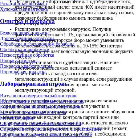
Легализация импортозамещения. Подтверждение того,
Ротационная вытяжка
что отечественный аналог стали 40Х имеет идентичный
Художественная ковка
предел прочности европейскому или азиатскому сырью,
позволяет безболезненно сменить поставщика
Очистка и покраска
комплектующих.
Расширение допускаемых нагрузок. Получив
Безвоздушная покраска
фактический протокол UTS, превышающий справочный
Дробеструйная обработка
минимум, конструкторское бюро может уменьшить
Обработка в галтовочном барабане
металлоемкость ферм здания на 10-15% без потери
Обработка в дробемёте
надежности, что дает колоссальную экономию бюджета
Пескоструйная обработка
проекта.
Покраска кистью
Отказоустойчивость и судебная защита. Наличие
Покраска краскопультом
протоколов независимых испытаний снимает
Порошковая покраска
ответственность с завода-изготовителя
металлоконструкций в случае аварии, если разрушение
Лаборатория и контроль
произошло из-за нарушения правил монтажа
эксплуатирующей стороной.
Визуально-измерительный контроль
Преимущества профессионального подхода очевидны:
Исследование порошковых материалов
юридическая чистота документации для участия в
Контроль проникающими веществами
гособоронзаказах, минимизация риска внезапного обрушения
Магнитопорошковый контроль
объектов и точный входной контроль партий лома или
Металлография
первичного сырья. К недостаткам можно отнести высокую
Определение остаточных напряжений
стоимость одного цикла динамических испытаний (может
Определение предела прочности на растяжение
достигать нескольких сотен тысяч рублей), необходимость
Определение предела прочности на сжатие