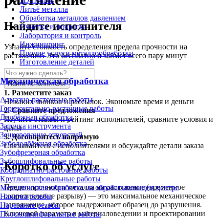
3D-печать
Литьё металла
Обработка металлов давлением
Найдите исполнителя
Очистка и покраска
Лаборатория и контроль
Инжиниринг
Узнайте стоимость определения предела прочности на
Прочие услуги металлообработки
растяжение. Это бесплатно и займет всего пару минут
Изготовление деталей
Механическая обработка
Найти исполнителя
1.
Разместите заказ
Алмазно-расточные работы
Никаких звонков и рассылок. Экономьте время и деньги
Горизонтально-расточные работы
2.
Сравните предложения
Долбёжная обработка
Изучите отзывы и рейтинг исполнителей, сравните условия и
Заточка инструмента
цены
Зенкерование отверстий
3.
Договоритесь напрямую
Зубодолбёжная обработка
Связывайтесь с исполнителями и обсуждайте детали заказа
Зубофрезерная обработка
Зубошлифовальные работы
Коротко об услуге
Координатно-расточные работы
Круглошлифовальные работы
Предел прочности металла на растяжение (временное
Механическая обработка на обрабатывающем центре
сопротивление разрыву) — это максимальное механическое
Накатка резьбы
напряжение, которое выдерживает образец до разрушения.
Нарезание резьбы
Ключевой параметр в материаловедении и проектировании
Плоскошлифовальные работы