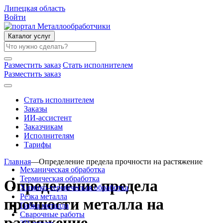
Липецкая область
Войти
Каталог услуг
Разместить заказ
Стать исполнителем
Разместить заказ
Стать исполнителем
Заказы
ИИ-ассистент
Заказчикам
Исполнителям
Тарифы
Главная
—
Определение предела прочности на растяжение
Механическая обработка
Термическая обработка
Определение предела
Химико-термическая обработка
Резка металла
прочности металла на
Гибка металла
Сварочные работы
растяжение