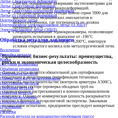
Литье с безопочной формовкой
2500 кН, оснащенные лазерными экстензометрами для
Литье с вакуумной формовкой
бесконтактного замера микродеформаций.
Литье с вакуумно-плёночной формовкой
Электромеханические стенды Instron серии 5900 для
Литье со стопочной формовкой
высокоточных медицинских имплантатов и
Центробежное литье
микроэлектроники, где погрешность не должна
Центробежное электрошлаковое литье (ЦЭШЛ)
превышать 0,1%.
Электрошлаковое литье (ЭШЛ)
Специализированные термокриокамеры, позволяющие
проводить испытания в диапазоне от -196°C
Обработка металлов давлением
(температура жидкого азота) до +1200°C, имитируя
условия открытого космоса или металлургической печи.
Волочение
Вырубка металла
Применение, бизнес-результаты: преимущества,
Ковка
риски и экономическая целесообразность
Листовая штамповка
Объёмная штамповка
Данная услуга является обязательной для сертификации
Перфорация металла
продукции в авиастроении (верификация титановых
Правка плоского металлопроката
крепежей), мостостроительстве (контроль арматуры А500С),
Прессование металла
нефтегазовом секторе (проверка обсадных труб на
Пробивка металла
сероводородное растрескивание) и военно-промышленном
Прокатка металла
комплексе. Однако ее коммерческая ценность раскрывается
Прокатка-волочение
именно в формате аутсорсинговой экспертизы. Заказывая
Прокатка-прессование
независимое испытание, предприятие преследует конкретные
Пуклевание
цели:
Раскатка
Раскрой металла на координатно-пробивном прессе