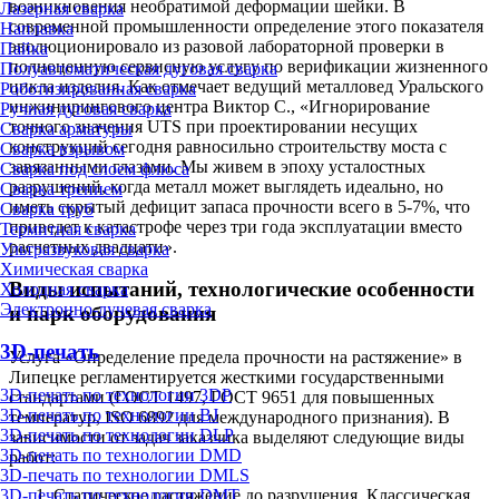
возникновения необратимой деформации шейки. В
Лазерная сварка
современной промышленности определение этого показателя
Наплавка
эволюционировало из разовой лабораторной проверки в
Пайка
полноценную сервисную услугу по верификации жизненного
Полуавтоматическая дуговая сварка
цикла изделия. Как отмечает ведущий металловед Уральского
Роботизированная сварка
инжинирингового центра Виктор С., «Игнорирование
Ручная дуговая сварка
точного значения UTS при проектировании несущих
Сварка арматуры
конструкций сегодня равносильно строительству моста с
Сварка взрывом
завязанными глазами. Мы живем в эпоху усталостных
Сварка под слоем флюса
разрушений, когда металл может выглядеть идеально, но
Сварка трением
иметь скрытый дефицит запаса прочности всего в 5-7%, что
Сварка труб
приведет к катастрофе через три года эксплуатации вместо
Термитная сварка
расчетных двадцати».
Ультразвуковая сварка
Химическая сварка
Виды испытаний, технологические особенности
Холодная сварка
Электронно-лучевая сварка
и парк оборудования
3D-печать
Услуга «Определение предела прочности на растяжение» в
Липецке регламентируется жесткими государственными
3D-печать по технологии 3DP
стандартами (ГОСТ 1497, ГОСТ 9651 для повышенных
3D-печать по технологии BJ
температур, ISO 6892 для международного признания). В
3D-печать по технологии DLP
зависимости от задач заказчика выделяют следующие виды
3D-печать по технологии DMD
работ:
3D-печать по технологии DMLS
3D-печать по технологии DMT
Статическое растяжение до разрушения. Классическая