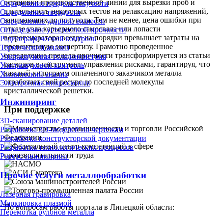
остановки производственной линии для вырезки проб и
Определение предела текучести
длительность некоторых тестов на релаксацию напряжений,
Определение твердости
занимающих до полугода. Тем не менее, цена ошибки при
Определение ударной вязкости
отказе узла карьерного самосвала или лопасти
Определение усталостной прочности
ветрогенератора всегда на порядки превышает затраты на
Радиографический контроль
превентивную экспертизу. Грамотно проведенное
Термический анализ
определение предела прочности трансформируется из статьи
Ультразвуковая толщинометрия
расходов в инструмент управления рисками, гарантируя, что
Ультразвуковой контроль
каждый килограмм оплаченного заказчиком металла
Химический анализ
отработает свой ресурс до последней молекулы
Электронная микроскопия
кристаллической решетки.
Инжиниринг
При поддержке
3D-сканирование деталей
Разработка 3D-моделей по чертежам
Разработка конструкторской документации
Разработка технологических процессов
Реверс-инжиниринг
Прочие услуги металлообработки
Лазерная гравировка
Маркировка плазмой
По вопросам работы портала в Липецкой области:
Перемотка рулонов металла