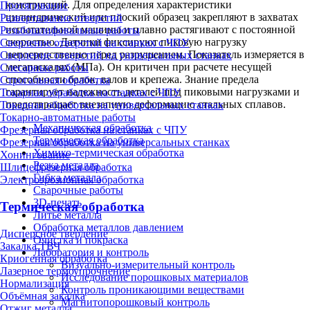
конструкций. Для определения характеристики
Протягивание
цилиндрический или плоский образец закрепляют в захватах
Развертывание отверстий
испытательной машины и плавно растягивают с постоянной
Резьбошлифовальные работы
скоростью. Датчики фиксируют пиковую нагрузку
Сверление отверстий на станках с ЧПУ
непосредственно перед разрушением. Показатель измеряется в
Сверление отверстий на универсальных станках
мегапаскалях (МПа). Он критичен при расчете несущей
Слесарные работы
способности балок, валов и крепежа. Знание предела
Строгальная обработка
гарантирует надежность деталей под пиковыми нагрузками и
Токарная обработка на станках с ЧПУ
предотвращает внезапную деформацию стальных сплавов.
Токарная обработка на универсальных станках
Токарно-автоматные работы
Механическая обработка
Фрезерная обработка на станках с ЧПУ
Термическая обработка
Фрезерная обработка на универсальных станках
Химико-термическая обработка
Хонингование
Резка металла
Шлицефрезерная обработка
Гибка металла
Электроэрозионная обработка
Сварочные работы
3D-печать
Термическая обработка
Литьё металла
Обработка металлов давлением
Дисперсное твердение
Очистка и покраска
Закалка ТВЧ
Лаборатория и контроль
Криогенная обработка
Визуально-измерительный контроль
Лазерное термоупрочнение
Исследование порошковых материалов
Нормализация
Контроль проникающими веществами
Объёмная закалка
Магнитопорошковый контроль
Отжиг металла