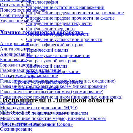
Металлография
Отпуск металла
Определение остаточных напряжений
Поверхностная закалка
Определение предела прочности на растяжение
Сорбитизация
Определение предела прочности на сжатие
Улучшение металла
Определение предела текучести
Определение твердости
Химико-термическая обработка
Определение ударной вязкости
Определение усталостной прочности
Азотирование
Радиографический контроль
Алитирование
Термический анализ
Анодирование
Ультразвуковая толщинометрия
Борирование
Ультразвуковой контроль
Бороалитирование
Химический анализ
Газодинамическое напыление
Электронная микроскопия
Газотермическое напыление
Инжиниринг
Гальваническое покрытие медью (меднение, омеднение)
Прочие услуги металлообработки
Гальваническое покрытие никелем (никелирование)
Изготовление деталей
Гальваническое покрытие хромом (хромирование)
Гальваническое покрытие цинком (цинкование, оцинковка)
Исполнители в Липецкой области
Карбонитрация
Микродуговое оксидирование (МДО)
Многослойное покрытие медью и никелем
Многослойное покрытие медью, никелем и хромом
Нитроцементация
ООО «ЛТК «Свободный Сокол»
Оксидирование