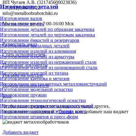
ИП Чугаев А.В. (321745600023836)
Изготовление деталей
+7 (992) 504-53-22
info@metalloobrabotchiki.ru
Изготовление валов
Мы на связи пн-пт 7:00-16:00 Мск
Изготовление втулок
Изготовление деталей по образцам заказчика
Изготовление деталей по чертежам заказчика
Изготовление ёмкостей и резервуаров
Разместить заказ
Изготовление закладных деталей
Изготовление изделий из алюминия
Стать исполнителем
Изготовление изделий из арматуры
Изготовление изделий из нержавеющей стали
Правовые документы
Изготовление изделий из оцинкованной стали
Изготовление изделий из титана
Реклама на портале
Изготовление крепежа и метизов
Изготовление нестандартных металлоконструкций
Подбор исполнителей
Изготовление модельной оснастки
Изготовление пружин
Блог
Изготовление технологической оснастки
Изготовление типовых металлоконструкций
Чтобы ваше предприятие находилось выше других,
Изготовление шестерен и зубчатых колес
подключите подходящий
«Тариф»
или добавьте наш виджет
Изготовление штампов и пресс-форм
Добавить виджет