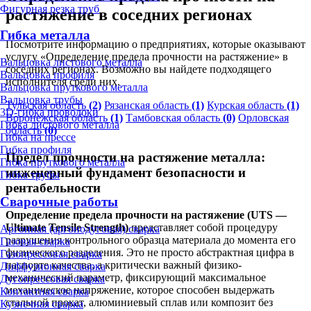
Фигурная резка труб
растяжение в соседних регионах
Гибка металла
Посмотрите информацию о предприятиях, которые оказывают
услугу «Определение предела прочности на растяжение» в
Вальцовка листового металла
соседних регионах. Возможно вы найдете подходящего
Вальцовка профиля
исполнителя среди них.
Вальцовка пруткового металла
Вальцовка трубы
Тульская область
(2)
Рязанская область
(1)
Курская область
(1)
3D-гибка проволоки
Воронежская область
(1)
Тамбовская область
(0)
Орловская
Гибка листового металла
область
(0)
Гибка на прессе
Гибка профиля
Предел прочности на растяжение металла:
Гибка пруткового металла
инженерный фундамент безопасности и
Гибка трубы
рентабельности
Сварочные работы
Определение предела прочности на растяжение (UTS —
Ultimate Tensile Strength)
представляет собой процедуру
Аргонная (аргонодуговая) сварка
разрушения контрольного образца материала до момента его
Газовая сварка
физического разделения. Это не просто абстрактная цифра в
Газопрессовая сварка
паспорте качества, а критически важный физико-
Диффузионная сварка
механический параметр, фиксирующий максимальное
Дугопрессовая сварка
механическое напряжение, которое способен выдержать
Контактная сварка
стальной прокат, алюминиевый сплав или композит без
Кузнечная сварка