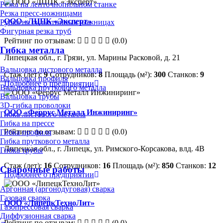
Резка на ленточнопильном станке
Резка пресс-ножницами
ООО «ЛЦПК «Эксперт»
Рубка на гильотинных ножницах
Фигурная резка труб
Рейтинг по отзывам:
(0.0)
Гибка металла
Липецкая обл., г. Грязи, ул. Марины Расковой, д. 21
Вальцовка листового металла
Стаж (лет):
9
Сотрудников:
8
Площадь (м²):
300
Станков:
9
Вальцовка профиля
Подробнее о предприятии
Вальцовка пруткового металла
Вальцовка трубы
3D-гибка проволоки
ООО «Феррус Металл Инжиниринг»
Гибка листового металла
Гибка на прессе
Рейтинг по отзывам:
(0.0)
Гибка профиля
Гибка пруткового металла
Липецкая обл., г. Липецк, ул. Римского-Корсакова, влд. 4В
Гибка трубы
Стаж (лет):
16
Сотрудников:
16
Площадь (м²):
850
Станков:
12
Сварочные работы
Подробнее о предприятии
Аргонная (аргонодуговая) сварка
Газовая сварка
ООО «ЛипецкТехноЛит»
Газопрессовая сварка
Диффузионная сварка
Рейтинг по отзывам:
(0.0)