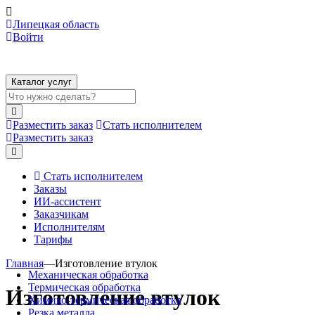
Липецкая область
Войти
Каталог услуг
Разместить заказ
Стать исполнителем
Разместить заказ
Стать исполнителем
Заказы
ИИ-ассистент
Заказчикам
Исполнителям
Тарифы
Главная
—
Изготовление втулок
Механическая обработка
Термическая обработка
Изготовление втулок
Химико-термическая обработка
Резка металла