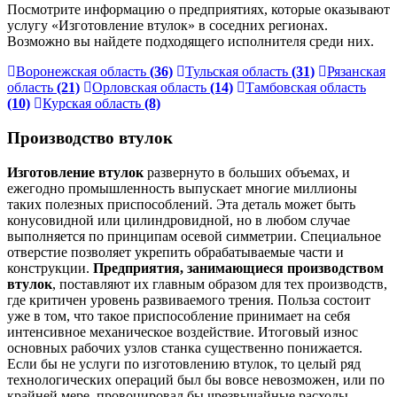
Посмотрите информацию о предприятиях, которые оказывают
услугу «Изготовление втулок» в соседних регионах.
Возможно вы найдете подходящего исполнителя среди них.
Воронежская область
(36)
Тульская область
(31)
Рязанская
область
(21)
Орловская область
(14)
Тамбовская область
(10)
Курская область
(8)
Производство втулок
Изготовление втулок
развернуто в больших объемах, и
ежегодно промышленность выпускает многие миллионы
таких полезных приспособлений. Эта деталь может быть
конусовидной или цилиндровидной, но в любом случае
выполняется по принципам осевой симметрии. Специальное
отверстие позволяет укрепить обрабатываемые части и
конструкции.
Предприятия, занимающиеся производством
втулок
, поставляют их главным образом для тех производств,
где критичен уровень развиваемого трения. Польза состоит
уже в том, что такое приспособление принимает на себя
интенсивное механическое воздействие. Итоговый износ
основных рабочих узлов станка существенно понижается.
Если бы не услуги по изготовлению втулок, то целый ряд
технологических операций был бы вовсе невозможен, или по
крайней мере, провоцировал бы чрезвычайные расходы