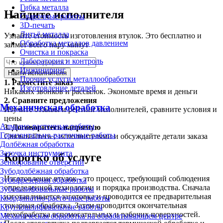
Гибка металла
Найдите исполнителя
Сварочные работы
3D-печать
Литьё металла
Узнайте стоимость изготовления втулок. Это бесплатно и
Обработка металлов давлением
займет всего пару минут
Очистка и покраска
Лаборатория и контроль
Инжиниринг
Найти исполнителя
Прочие услуги металлообработки
1.
Разместите заказ
Изготовление деталей
Никаких звонков и рассылок. Экономьте время и деньги
2.
Сравните предложения
Механическая обработка
Изучите отзывы и рейтинг исполнителей, сравните условия и
цены
Алмазно-расточные работы
3.
Договоритесь напрямую
Горизонтально-расточные работы
Связывайтесь с исполнителями и обсуждайте детали заказа
Долбёжная обработка
Заточка инструмента
Коротко об услуге
Зенкерование отверстий
Зубодолбёжная обработка
Изготовление втулок - это процесс, требующий соблюдения
Зубофрезерная обработка
определенной технологии и порядка производства. Сначала
Зубошлифовальные работы
изготавливается заготовка и проводится ее предварительная
Координатно-расточные работы
токарная обработка. Затем проводится окончательная
Круглошлифовальные работы
мехобработка вспомогательных и рабочих поверхностей.
Механическая обработка на обрабатывающем центре