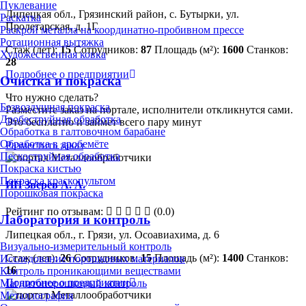
Пуклевание
Липецкая обл., Грязинский район, с. Бутырки, ул.
Раскатка
Пролетарская, д. 1Г
Раскрой металла на координатно-пробивном прессе
Ротационная вытяжка
Стаж (лет):
15
Сотрудников:
87
Площадь (м²):
1600
Станков:
Художественная ковка
28
Подробнее о предприятии
Очистка и покраска
Что нужно сделать?
Безвоздушная покраска
Разместите заказ на портале, исполнители откликнутся сами.
Дробеструйная обработка
Это бесплатно и займет всего пару минут
Обработка в галтовочном барабане
Обработка в дробемёте
Разместить заказ
Пескоструйная обработка
Покраска кистью
Покраска краскопультом
ИП Зверев А. А.
Порошковая покраска
Рейтинг по отзывам:
(0.0)
Лаборатория и контроль
Липецкая обл., г. Грязи, ул. Осоавиахима, д. 6
Визуально-измерительный контроль
Стаж (лет):
26
Сотрудников:
15
Площадь (м²):
1400
Станков:
Исследование порошковых материалов
16
Контроль проникающими веществами
Подробнее о предприятии
Магнитопорошковый контроль
Металлография