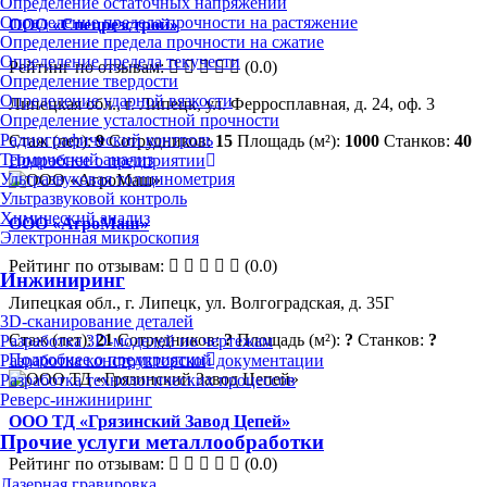
Определение остаточных напряжений
Определение предела прочности на растяжение
ООО «Спецрезстрой»
Определение предела прочности на сжатие
Определение предела текучести
Рейтинг по отзывам:
(0.0)
Определение твердости
Определение ударной вязкости
Липецкая обл., г. Липецк, ул. Ферросплавная, д. 24, оф. 3
Определение усталостной прочности
Радиографический контроль
Стаж (лет):
9
Сотрудников:
15
Площадь (м²):
1000
Станков:
40
Термический анализ
Подробнее о предприятии
Ультразвуковая толщинометрия
Ультразвуковой контроль
Химический анализ
ООО «АгроМаш»
Электронная микроскопия
Рейтинг по отзывам:
(0.0)
Инжиниринг
Липецкая обл., г. Липецк, ул. Волгоградская, д. 35Г
3D-сканирование деталей
Стаж (лет):
21
Сотрудников:
?
Площадь (м²):
?
Станков:
?
Разработка 3D-моделей по чертежам
Подробнее о предприятии
Разработка конструкторской документации
Разработка технологических процессов
Реверс-инжиниринг
ООО ТД «Грязинский Завод Цепей»
Прочие услуги металлообработки
Рейтинг по отзывам:
(0.0)
Лазерная гравировка