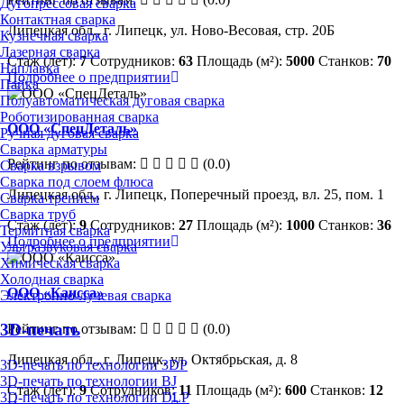
Дугопрессовая сварка
Контактная сварка
Липецкая обл., г. Липецк, ул. Ново-Весовая, стр. 20Б
Кузнечная сварка
Лазерная сварка
Стаж (лет):
7
Сотрудников:
63
Площадь (м²):
5000
Станков:
70
Наплавка
Подробнее о предприятии
Пайка
Полуавтоматическая дуговая сварка
Роботизированная сварка
ООО «СпецДеталь»
Ручная дуговая сварка
Сварка арматуры
Рейтинг по отзывам:
(0.0)
Сварка взрывом
Сварка под слоем флюса
Липецкая обл., г. Липецк, Поперечный проезд, вл. 25, пом. 1
Сварка трением
Сварка труб
Стаж (лет):
9
Сотрудников:
27
Площадь (м²):
1000
Станков:
36
Термитная сварка
Подробнее о предприятии
Ультразвуковая сварка
Химическая сварка
Холодная сварка
ООО «Каисса»
Электронно-лучевая сварка
3D-печать
Рейтинг по отзывам:
(0.0)
Липецкая обл., г. Липецк, ул. Октябрьская, д. 8
3D-печать по технологии 3DP
3D-печать по технологии BJ
Стаж (лет):
9
Сотрудников:
11
Площадь (м²):
600
Станков:
12
3D-печать по технологии DLP