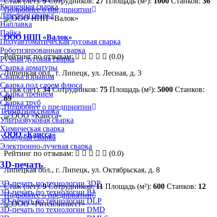
Стаж (лет):
9
Сотрудников:
27
Площадь (м²):
1000
Станков:
36
Кузнечная сварка
Подробнее о предприятии
Лазерная сварка
Наплавка
Пайка
ООО НПП «Валок»
Полуавтоматическая дуговая сварка
Роботизированная сварка
Рейтинг по отзывам:
(0.0)
Ручная дуговая сварка
Сварка арматуры
Липецкая обл., г. Липецк, ул. Лесная, д. 3
Сварка взрывом
Сварка под слоем флюса
Стаж (лет):
34
Сотрудников:
75
Площадь (м²):
5000
Станков:
Сварка трением
69
Сварка труб
Подробнее о предприятии
Термитная сварка
Ультразвуковая сварка
Химическая сварка
ООО «Каисса»
Холодная сварка
Электронно-лучевая сварка
Рейтинг по отзывам:
(0.0)
3D-печать
Липецкая обл., г. Липецк, ул. Октябрьская, д. 8
3D-печать по технологии 3DP
Стаж (лет):
9
Сотрудников:
11
Площадь (м²):
600
Станков:
12
3D-печать по технологии BJ
Подробнее о предприятии
3D-печать по технологии DLP
3D-печать по технологии DMD