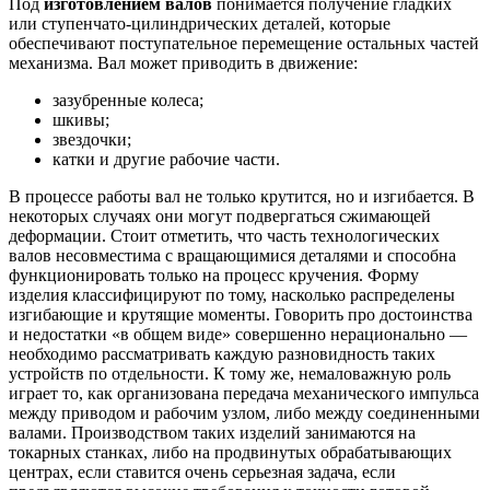
Под
изготовлением валов
понимается получение гладких
или ступенчато-цилиндрических деталей, которые
обеспечивают поступательное перемещение остальных частей
механизма. Вал может приводить в движение:
зазубренные колеса;
шкивы;
звездочки;
катки и другие рабочие части.
В процессе работы вал не только крутится, но и изгибается. В
некоторых случаях они могут подвергаться сжимающей
деформации. Стоит отметить, что часть технологических
валов несовместима с вращающимися деталями и способна
функционировать только на процесс кручения. Форму
изделия классифицируют по тому, насколько распределены
изгибающие и крутящие моменты. Говорить про достоинства
и недостатки «в общем виде» совершенно нерационально —
необходимо рассматривать каждую разновидность таких
устройств по отдельности. К тому же, немаловажную роль
играет то, как организована передача механического импульса
между приводом и рабочим узлом, либо между соединенными
валами. Производством таких изделий занимаются на
токарных станках, либо на продвинутых обрабатывающих
центрах, если ставится очень серьезная задача, если