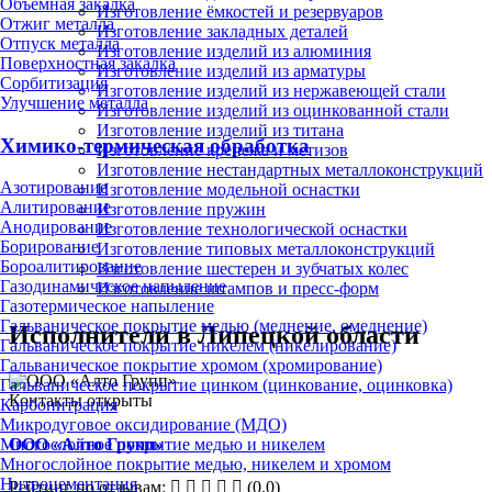
Объёмная закалка
Изготовление ёмкостей и резервуаров
Отжиг металла
Изготовление закладных деталей
Отпуск металла
Изготовление изделий из алюминия
Поверхностная закалка
Изготовление изделий из арматуры
Сорбитизация
Изготовление изделий из нержавеющей стали
Улучшение металла
Изготовление изделий из оцинкованной стали
Изготовление изделий из титана
Химико-термическая обработка
Изготовление крепежа и метизов
Изготовление нестандартных металлоконструкций
Азотирование
Изготовление модельной оснастки
Алитирование
Изготовление пружин
Анодирование
Изготовление технологической оснастки
Борирование
Изготовление типовых металлоконструкций
Бороалитирование
Изготовление шестерен и зубчатых колес
Газодинамическое напыление
Изготовление штампов и пресс-форм
Газотермическое напыление
Гальваническое покрытие медью (меднение, омеднение)
Исполнители в Липецкой области
Гальваническое покрытие никелем (никелирование)
Гальваническое покрытие хромом (хромирование)
Гальваническое покрытие цинком (цинкование, оцинковка)
Контакты открыты
Карбонитрация
Микродуговое оксидирование (МДО)
ООО «Алто Групп»
Многослойное покрытие медью и никелем
Многослойное покрытие медью, никелем и хромом
Нитроцементация
Рейтинг по отзывам:
(0.0)