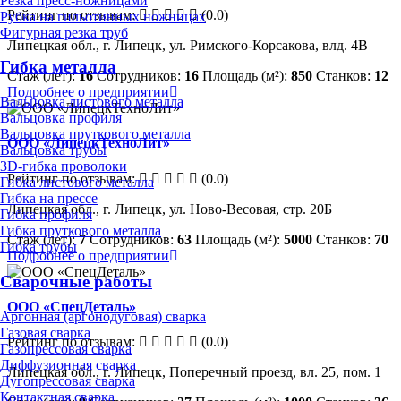
Резка пресс-ножницами
Рейтинг по отзывам:
(0.0)
Рубка на гильотинных ножницах
Фигурная резка труб
Липецкая обл., г. Липецк, ул. Римского-Корсакова, влд. 4В
Гибка металла
Стаж (лет):
16
Сотрудников:
16
Площадь (м²):
850
Станков:
12
Подробнее о предприятии
Вальцовка листового металла
Вальцовка профиля
Вальцовка пруткового металла
ООО «ЛипецкТехноЛит»
Вальцовка трубы
3D-гибка проволоки
Рейтинг по отзывам:
(0.0)
Гибка листового металла
Гибка на прессе
Липецкая обл., г. Липецк, ул. Ново-Весовая, стр. 20Б
Гибка профиля
Гибка пруткового металла
Стаж (лет):
7
Сотрудников:
63
Площадь (м²):
5000
Станков:
70
Гибка трубы
Подробнее о предприятии
Сварочные работы
ООО «СпецДеталь»
Аргонная (аргонодуговая) сварка
Газовая сварка
Рейтинг по отзывам:
(0.0)
Газопрессовая сварка
Диффузионная сварка
Липецкая обл., г. Липецк, Поперечный проезд, вл. 25, пом. 1
Дугопрессовая сварка
Контактная сварка