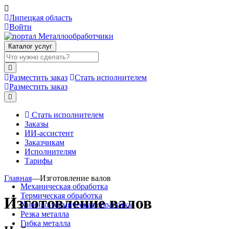
Липецкая область
Войти
Каталог услуг
Разместить заказ
Стать исполнителем
Разместить заказ
Стать исполнителем
Заказы
ИИ-ассистент
Заказчикам
Исполнителям
Тарифы
Главная
—
Изготовление валов
Механическая обработка
Термическая обработка
Изготовление валов
Химико-термическая обработка
Резка металла
Гибка металла