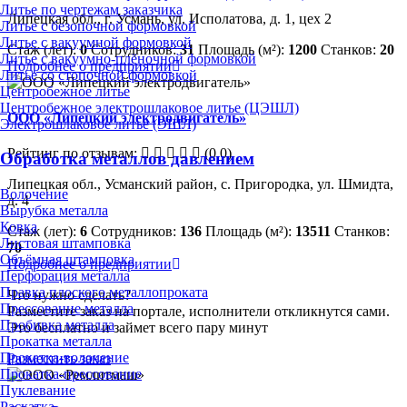
Литье по чертежам заказчика
Липецкая обл., г. Усмань, ул. Исполатова, д. 1, цех 2
Литье с безопочной формовкой
Литье с вакуумной формовкой
Стаж (лет):
0
Сотрудников:
31
Площадь (м²):
1200
Станков:
20
Литье с вакуумно-плёночной формовкой
Подробнее о предприятии
Литье со стопочной формовкой
Центробежное литье
Центробежное электрошлаковое литье (ЦЭШЛ)
ООО «Липецкий электродвигатель»
Электрошлаковое литье (ЭШЛ)
Рейтинг по отзывам:
(0.0)
Обработка металлов давлением
Липецкая обл., Усманский район, с. Пригородка, ул. Шмидта,
Волочение
д. 4
Вырубка металла
Ковка
Стаж (лет):
6
Сотрудников:
136
Площадь (м²):
13511
Станков:
Листовая штамповка
70
Объёмная штамповка
Подробнее о предприятии
Перфорация металла
Правка плоского металлопроката
Что нужно сделать?
Прессование металла
Разместите заказ на портале, исполнители откликнутся сами.
Пробивка металла
Это бесплатно и займет всего пару минут
Прокатка металла
Прокатка-волочение
Разместить заказ
Прокатка-прессование
Пуклевание
Раскатка