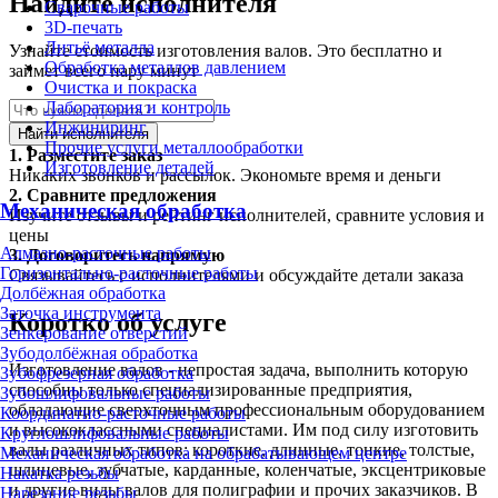
Найдите исполнителя
Сварочные работы
3D-печать
Литьё металла
Узнайте стоимость изготовления валов. Это бесплатно и
Обработка металлов давлением
займет всего пару минут
Очистка и покраска
Лаборатория и контроль
Инжиниринг
Найти исполнителя
Прочие услуги металлообработки
1.
Разместите заказ
Изготовление деталей
Никаких звонков и рассылок. Экономьте время и деньги
2.
Сравните предложения
Механическая обработка
Изучите отзывы и рейтинг исполнителей, сравните условия и
цены
Алмазно-расточные работы
3.
Договоритесь напрямую
Горизонтально-расточные работы
Связывайтесь с исполнителями и обсуждайте детали заказа
Долбёжная обработка
Заточка инструмента
Коротко об услуге
Зенкерование отверстий
Зубодолбёжная обработка
Изготовление валов - непростая задача, выполнить которую
Зубофрезерная обработка
способны только специализированные предприятия,
Зубошлифовальные работы
обладающие сверхточным профессиональным оборудованием
Координатно-расточные работы
и высококлассными специалистами. Им под силу изготовить
Круглошлифовальные работы
валы различных типов: короткие, длинные, тонкие, толстые,
Механическая обработка на обрабатывающем центре
шлицевые, зубчатые, карданные, коленчатые, эксцентриковые
Накатка резьбы
и другие виды валов для полиграфии и прочих заказчиков. В
Нарезание резьбы