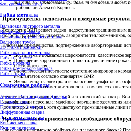
энергию, мы закладываем фундамент для адгезии любых 
Фигурная резка труб
трибологии Алексей Корнеев.
Гибка металла
Преимущества, недостатки и измеримые результ
Вальцовка листового металла
Технология ЭПП решает задачи, недоступные традиционным шл
Вальцовка профиля
полости труб малого диаметра, лабиринты теплообменников, ос
Вальцовка пруткового металла
Вальцовка трубы
Ключевые преимущества, подтвержденные лабораторными ис
3D-гибка проволоки
Гибка листового металла
Достигаемые показатели шероховатости: классическое зерк
Гибка на прессе
Повышение коррозионной стойкости: увеличение срока сл
Гибка профиля
пассивного слоя.
Гибка пруткового металла
Биологическая инертность: отсутствие микропор и карма
Гибка трубы
имплантатов согласно стандартам GMP.
Экологичность: электролиты на основе сульфатов и фосф
Сварочные работы
Стабильность геометрии: точность размеров сохраняется 
Аргонная (аргонодуговая) сварка
Недостатки носят экономический и технический характер. Во-пе
Газовая сварка
квалификации персонала: малейшее нарушение заземления или 
Газопрессовая сварка
(обычно до 2 метров), хотя существуют промышленные линии п
Диффузионная сварка
Дугопрессовая сварка
Промышленное применение и необходимое обору
Контактная сварка
Кузнечная сварка
Где сегодня невозможно обойтись без плазменного блеска? Пр