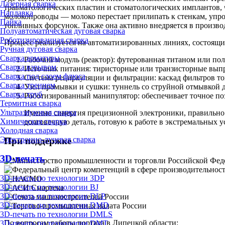
Лазерная сварка
травматологических пластин и стоматологических имплантов,
Наплавка
молокопроводы — молоко перестает прилипать к стенкам, упро
Пайка
топливных форсунок. Также она активно внедряется в произво
Полуавтоматическая дуговая сварка
Роботизированная сварка
Процесс реализуется на автоматизированных линиях, состоящ
Ручная дуговая сварка
Сварка арматуры
Рабочий модуль (реактор): футерованная титаном или по
Сварка взрывом
Источник питания: тиристорные или транзисторные выпр
Сварка под слоем флюса
Система рециркуляции и фильтрации: каскад фильтров тон
Сварка трением
Узел промывки и сушки: туннель со струйной отмывкой 
Сварка труб
Роботизированный манипулятор: обеспечивает точное по
Термитная сварка
Ультразвуковая сварка
Именно синергия прецизионной электроники, правильно 
Химическая сварка
долговечную деталь, готовую к работе в экстремальных у
Холодная сварка
Электронно-лучевая сварка
При поддержке
3D-печать
3D-печать по технологии 3DP
3D-печать по технологии BJ
3D-печать по технологии DLP
3D-печать по технологии DMD
3D-печать по технологии DMLS
По вопросам работы портала в Липецкой области:
3D-печать по технологии DMT