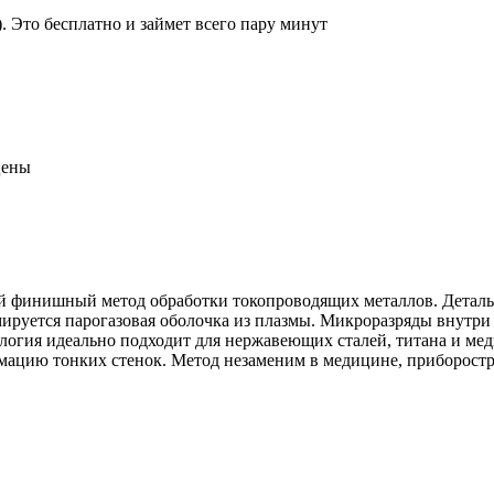
 Это бесплатно и займет всего пару минут
цены
инишный метод обработки токопроводящих металлов. Деталь по
мируется парогазовая оболочка из плазмы. Микроразряды внутр
нология идеально подходит для нержавеющих сталей, титана и м
рмацию тонких стенок. Метод незаменим в медицине, приборос