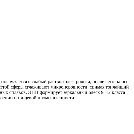
гружается в слабый раствор электролита, после чего на нее
и этой сферы сглаживают микронеровности, снимая тончайший
едных сплавов. ЭПП формирует зеркальный блеск 9–12 класса
троении и пищевой промышленности.