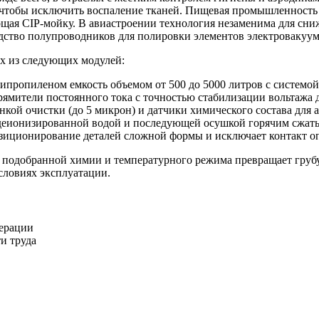
 чтобы исключить воспаление тканей. Пищевая промышленность 
щая CIP-мойку. В авиастроении технология незаменима для сни
дство полупроводников для полировки элементов электровакуум
их из следующих модулей:
липропиленом емкость объемом от 500 до 5000 литров с системо
ямители постоянного тока с точностью стабилизации вольтажа 
кой очистки (до 5 микрон) и датчики химического состава для 
деионизированной водой и последующей осушкой горячим сжаты
зиционирование деталей сложной формы и исключает контакт оп
подобранной химии и температурного режима превращает грубу
словиях эксплуатации.