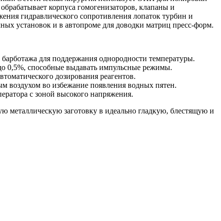
обрабатывает корпуса гомогенизаторов, клапаны и
жения гидравлического сопротивления лопаток турбин и
ных установок и в автопроме для доводки матриц пресс-форм.
й барботажа для поддержания однородности температуры.
до 0,5%, способные выдавать импульсные режимы.
автоматического дозирования реагентов.
м воздухом во избежание появления водных пятен.
ератора с зоной высокого напряжения.
ю металлическую заготовку в идеально гладкую, блестящую и