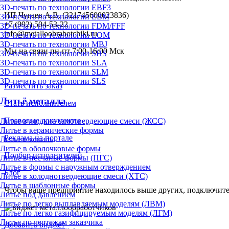
3D-печать по технологии EBF3
ИП Чугаев А.В. (321745600023836)
3D-печать по технологии EBM
+7 (992) 504-53-22
3D-печать по технологии FDM/FFF
info@metalloobrabotchiki.ru
3D-печать по технологии LOM
3D-печать по технологии MBJ
Мы на связи пн-пт 7:00-16:00 Мск
3D-печать по технологии SHS
3D-печать по технологии SLA
3D-печать по технологии SLM
3D-печать по технологии SLS
Разместить заказ
Литьё металла
Стать исполнителем
Правовые документы
Литье в жидкие самотвердеющие смеси (ЖСС)
Литье в керамические формы
Реклама на портале
Литье в кокиль
Литье в оболочковые формы
Подбор исполнителей
Литье в песчаные формы (ПГС)
Литье в формы с наружным отверждением
Блог
Литье в холоднотвердеющие смеси (ХТС)
Литье в шаблонные формы
Чтобы ваше предприятие находилось выше других, подключит
Литье под давлением
Литье по легко выплавляемым моделям (ЛВМ)
Литье по легко газифицируемым моделям (ЛГМ)
Литье по чертежам заказчика
Добавить виджет