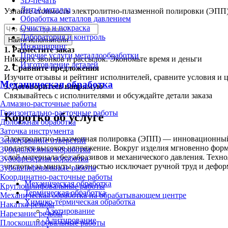
3D-печать
Литьё металла
Узнайте стоимость электролитно-плазменной полировки (ЭПП).
Обработка металлов давлением
Очистка и покраска
Лаборатория и контроль
Найти исполнителя
Инжиниринг
1.
Разместите заказ
Прочие услуги металлообработки
Никаких звонков и рассылок. Экономьте время и деньги
Изготовление деталей
2.
Сравните предложения
Изучите отзывы и рейтинг исполнителей, сравните условия и 
Механическая обработка
3.
Договоритесь напрямую
Связывайтесь с исполнителями и обсуждайте детали заказа
Алмазно-расточные работы
Горизонтально-расточные работы
Коротко об услуге
Долбёжная обработка
Заточка инструмента
Электролитно-плазменная полировка (ЭПП) — инновационный ф
Зенкерование отверстий
подается высокое напряжение. Вокруг изделия мгновенно фор
Зубодолбёжная обработка
слой материала без абразивов и механического давления. Тех
Зубофрезерная обработка
чистоты за минуты, полностью исключает ручной труд и дефо
Зубошлифовальные работы
Координатно-расточные работы
Механическая обработка
Круглошлифовальные работы
Термическая обработка
Механическая обработка на обрабатывающем центре
Химико-термическая обработка
Накатка резьбы
Азотирование
Нарезание резьбы
Алитирование
Плоскошлифовальные работы