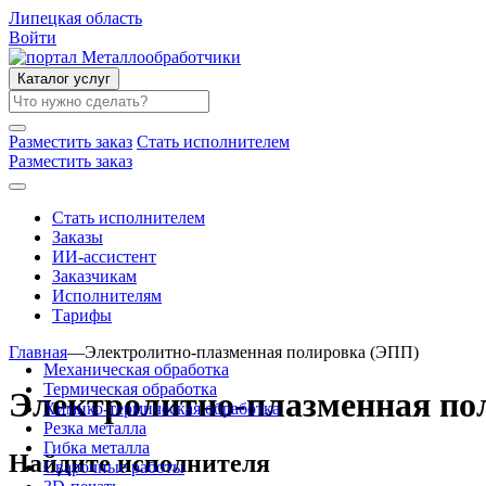
Липецкая область
Войти
Каталог услуг
Разместить заказ
Стать исполнителем
Разместить заказ
Стать исполнителем
Заказы
ИИ-ассистент
Заказчикам
Исполнителям
Тарифы
Главная
—
Электролитно-плазменная полировка (ЭПП)
Механическая обработка
Термическая обработка
Электролитно-плазменная по
Химико-термическая обработка
Резка металла
Гибка металла
Найдите исполнителя
Сварочные работы