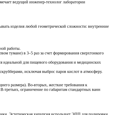
мечает ведущий инженер-технолог лаборатории
вать изделия любой геометрической сложности: внутренние
чной работы.
вом тумане) в 3–5 раз за счет формирования сверхтонкого
тся идеальной для пищевого оборудования и медицинских
скрубберами, исключая выброс паров кислот в атмосферу.
днего размера). Во-вторых, жесткие требования к
В-третьих, ограничение по габаритам стандартных ванн
амики. Эстетическая хирургия использует ЭПП для полировки