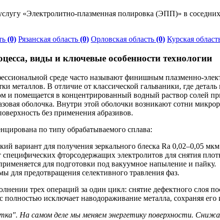
слугу «Электролитно-плазменная полировка (ЭПП)» в соседних
ть
(0)
Рязанская область
(0)
Орловская область
(0)
Курская област
цесса, виды и ключевые особенности технологии
офессиональной среде часто называют финишным плазменно-эле
и металлов. В отличие от классической гальваники, где деталь
ом и помещается в концентрированный водный раствор солей при
газовая оболочка. Внутри этой оболочки возникают сотни микр
оверхность без применения абразивов.
енцирована по типу обрабатываемого сплава:
ский вариант для получения зеркального блеска Ra 0,02–0,05 мкм
бует специфических фторсодержащих электролитов для снятия пло
 применяется для подготовки под вакуумное напыление и пайку.
мы для предотвращения селективного травления фаз.
лнении трех операций за один цикл: снятие дефектного слоя по
сс полностью исключает наводораживание металла, сохраняя его
ка". На самом деле мы меняем энергетику поверхности. Снижа