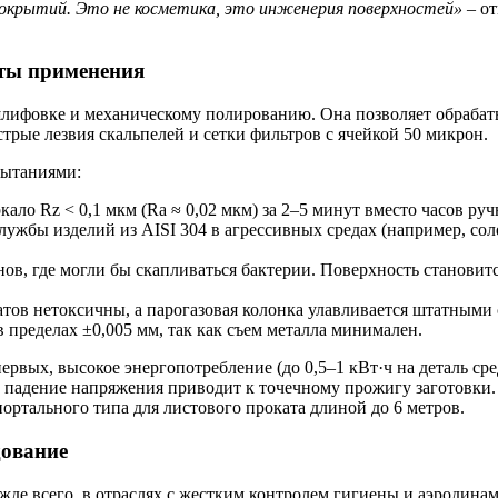
покрытий. Это не косметика, это инженерия поверхностей»
– от
аты применения
ифовке и механическому полированию. Она позволяет обрабаты
трые лезвия скальпелей и сетки фильтров с ячейкой 50 микрон.
пытаниями:
ало Rz < 0,1 мкм (Ra ≈ 0,02 мкм) за 2–5 минут вместо часов ру
ужбы изделий из AISI 304 в агрессивных средах (например, соле
нов, где могли бы скапливаться бактерии. Поверхность станови
атов нетоксичны, а парогазовая колонка улавливается штатными 
в пределах ±0,005 мм, так как съем металла минимален.
рвых, высокое энергопотребление (до 0,5–1 кВт·ч на деталь сре
падение напряжения приводит к точечному прожигу заготовки. 
ортального типа для листового проката длиной до 6 метров.
дование
ежде всего, в отраслях с жестким контролем гигиены и аэродин