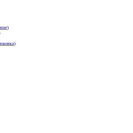
ние)
)
нковка)