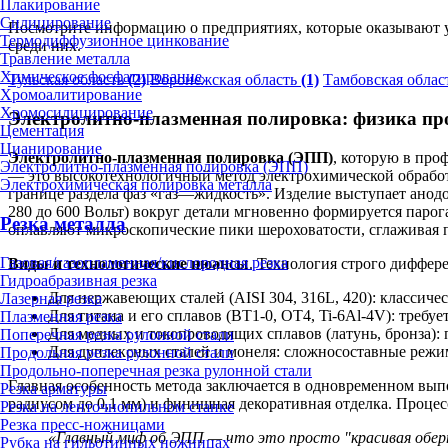
Плакирование
Силицирование
Посмотрите информацию о предприятиях, которые оказывают у
Термодиффузионное цинкование
среди них.
Травление металла
Химическое фосфатирование
Тульская область
(2)
Воронежская область
(1)
Тамбовская облас
Хромоалитирование
Хромосилицирование
Электролитно-плазменная полировка: физика про
Цементация
Цианирование
Электролитно-плазменная полировка (ЭПП)
, которую в пр
Электролитно-плазменная полировка (ЭПП)
— это высокотехнологичный метод электрохимической обработк
Электрохимическая полировка металла
границе раздела фаз «газ—жидкость». Изделие выступает анод
280 до 600 Вольт) вокруг детали мгновенно формируется паро
Резка металла
оплавляют микроскопические пики шероховатости, сглаживая п
Газовая/газопламенная/кислородная резка
Виды и технологические нюансы
. Технология строго диффер
Гидроабразивная резка
Для нержавеющих сталей (AISI 304, 316L, 420): классиче
Лазерная резка
Для титана и его сплавов (ВТ1-0, ОТ4, Ti-6Al-4V): тре
Плазменная резка
Для медных и токопроводящих сплавов (латунь, бронза):
Поперечная резка рулонной стали
Для дуплексных сталей и монеля: сложносоставные режи
Продольная резка рулонной стали
Продольно-поперечная резка рулонной стали
Главная особенность метода заключается в одновременном выпо
Резка арматуры
радиусом до 0,1 мм) и финишная декоративная отделка. Проце
Резка на ленточнопильном станке
Резка пресс-ножницами
«Главный миф об ЭПП — что это просто "красивая оберт
Рубка на гильотинных ножницах