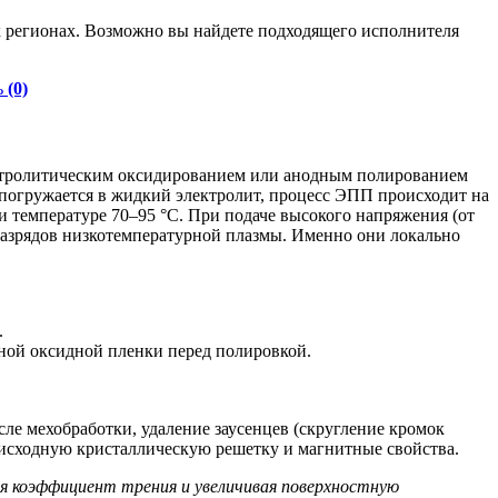
 регионах. Возможно вы найдете подходящего исполнителя
ь
(0)
ктролитическим оксидированием или анодным полированием
 погружается в жидкий электролит, процесс ЭПП происходит на
 температуре 70–95 °C. При подаче высокого напряжения (от
оразрядов низкотемпературной плазмы. Именно они локально
.
тной оксидной пленки перед полировкой.
сле мехобработки, удаление заусенцев (скругление кромок
 исходную кристаллическую решетку и магнитные свойства.
я коэффициент трения и увеличивая поверхностную