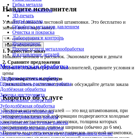
Гибка металла
Найдите исполнителя
Сварочные работы
3D-печать
Литьё металла
Узнайте стоимость листовой штамповки. Это бесплатно и
Обработка металлов давлением
займет всего пару минут
Очистка и покраска
Лаборатория и контроль
Инжиниринг
Найти исполнителя
Прочие услуги металлообработки
1.
Разместите заказ
Изготовление деталей
Никаких звонков и рассылок. Экономьте время и деньги
2.
Сравните предложения
Механическая обработка
Изучите отзывы и рейтинг исполнителей, сравните условия и
цены
Алмазно-расточные работы
3.
Договоритесь напрямую
Горизонтально-расточные работы
Связывайтесь с исполнителями и обсуждайте детали заказа
Долбёжная обработка
Заточка инструмента
Коротко об услуге
Зенкерование отверстий
Зубодолбёжная обработка
Листовая штамповка деталей — это вид штампования, при
Зубофрезерная обработка
котором пластической деформации подвергаются холодные
Зубошлифовальные работы
листовые металлические заготовки, толщина которых
Координатно-расточные работы
несравнимо меньше длины и ширины (обычно до 6 мм).
Круглошлифовальные работы
Принято выделять несколько подвидов листовой штамповки,
Механическая обработка на обрабатывающем центре