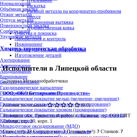
Пуклевание
Нормализация
Раскатка
Объёмная закалка
Раскрой металла на координатно-пробивном
Отжиг металла
прессе
Отпуск металла
Ротационная вытяжка
Поверхностная закалка
Художественная ковка
Сорбитизация
Очистка и покраска
Улучшение металла
Лаборатория и контроль
Инжиниринг
Химико-термическая обработка
Прочие услуги металлообработки
Изготовление деталей
Азотирование
Алитирование
Исполнители в Липецкой области
Анодирование
Борирование
Бороалитирование
Газодинамическое напыление
ООО «ОБО Беттерманн Производство»
Газотермическое напыление
Гальваническое покрытие медью (меднение, омеднение)
Гальваническое покрытие никелем (никелирование)
Рейтинг по отзывам:
(0.0)
Гальваническое покрытие хромом (хромирование)
Гальваническое покрытие цинком (цинкование, оцинковка)
Липецкая обл., Грязинский район, с. Казинка, тер. ОЭЗ ППТ
Карбонитрация
Липецк, стр. 30, корп. 1
Микродуговое оксидирование (МДО)
Стаж (лет):
23
Сотрудников:
?
Площадь (м²):
?
Станков:
?
Многослойное покрытие медью и никелем
Подробнее о предприятии