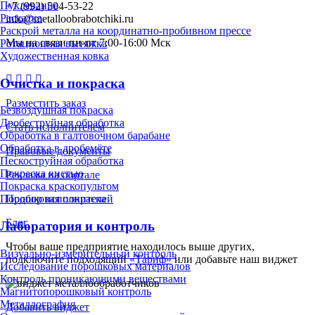
Пуклевание
+7 (992) 504-53-22
Раскатка
info@metalloobrabotchiki.ru
Раскрой металла на координатно-пробивном прессе
Мы на связи пн-пт 7:00-16:00 Мск
Ротационная вытяжка
Художественная ковка
Очистка и покраска
Разместить заказ
Безвоздушная покраска
Дробеструйная обработка
Стать исполнителем
Обработка в галтовочном барабане
Обработка в дробемёте
Правовые документы
Пескоструйная обработка
Покраска кистью
Реклама на портале
Покраска краскопультом
Порошковая покраска
Подбор исполнителей
Блог
Лаборатория и контроль
Чтобы ваше предприятие находилось выше других,
Визуально-измерительный контроль
подключите подходящий
«Тариф»
или добавьте наш виджет
Исследование порошковых материалов
Контроль проникающими веществами
Магнитопорошковый контроль
Металлография
Добавить виджет