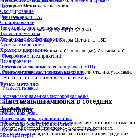
Многослойное покрытие медью, никелем и хромом
Нитроцементация
Оксидирование
Плакирование
ИП Рябцева С. А.
Силицирование
Термодиффузионное цинкование
Рейтинг по отзывам:
(0.0)
Травление металла
Химическое фосфатирование
Липецкая обл., г. Елец, ул. Клары Цеткин, д. 15Е
Хромоалитирование
Хромосилицирование
Стаж (лет):
31
Сотрудников:
?
Площадь (м²):
?
Станков:
?
Цементация
Подробнее о предприятии
Цианирование
Что нужно сделать?
Электролитно-плазменная полировка (ЭПП)
Разместите заказ на портале, исполнители откликнутся сами.
Электрохимическая полировка металла
Это бесплатно и займет всего пару минут
Резка металла
Разместить заказ
Газовая/газопламенная/кислородная резка
Листовая штамповка в соседних
Гидроабразивная резка
Лазерная резка
регионах
Плазменная резка
Поперечная резка рулонной стали
Посмотрите информацию о предприятиях, которые оказывают
Продольная резка рулонной стали
услугу «Листовая штамповка» в соседних регионах.
Продольно-поперечная резка рулонной стали
Возможно вы найдете подходящего исполнителя среди них.
Резка арматуры