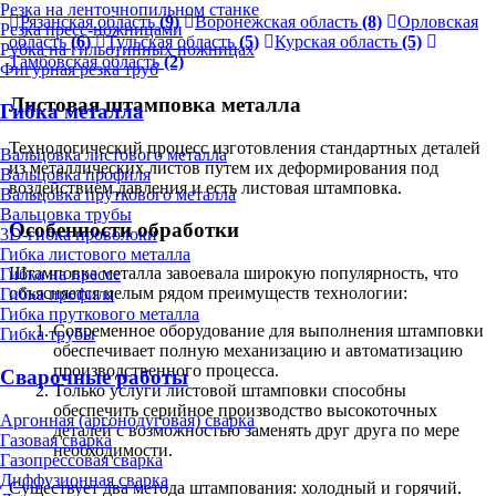
Резка на ленточнопильном станке
Рязанская область
(9)
Воронежская область
(8)
Орловская
Резка пресс-ножницами
область
(6)
Тульская область
(5)
Курская область
(5)
Рубка на гильотинных ножницах
Тамбовская область
(2)
Фигурная резка труб
Листовая штамповка металла
Гибка металла
Технологический процесс изготовления стандартных деталей
Вальцовка листового металла
из металлических листов путем их деформирования под
Вальцовка профиля
воздействием давления и есть листовая штамповка.
Вальцовка пруткового металла
Вальцовка трубы
Особенности обработки
3D-гибка проволоки
Гибка листового металла
Штамповка металла завоевала широкую популярность, что
Гибка на прессе
объясняется целым рядом преимуществ технологии:
Гибка профиля
Гибка пруткового металла
Современное оборудование для выполнения штамповки
Гибка трубы
обеспечивает полную механизацию и автоматизацию
производственного процесса.
Сварочные работы
Только услуги листовой штамповки способны
обеспечить серийное производство высокоточных
Аргонная (аргонодуговая) сварка
деталей с возможностью заменять друг друга по мере
Газовая сварка
необходимости.
Газопрессовая сварка
Диффузионная сварка
Существует два метода штампования: холодный и горячий.