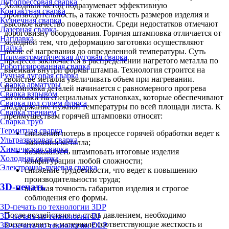
Дугопрессовая сварка
Холодный метод подразумевает эффективную
Контактная сварка
производительность, а также точность размеров изделия и
Кузнечная сварка
высокое качество поверхности. Среди недостатков отмечают
Лазерная сварка
дороговизну оборудования. Горячая штамповка отличается от
Наплавка
холодной тем, что деформацию заготовки осуществляют
Пайка
после её нагревания до определенной температуры. Суть
Полуавтоматическая дуговая сварка
процесса заключается в распределении нагретого металла по
Роботизированная сварка
выемкам внутри формы штампа. Технология строится на
Ручная дуговая сварка
свойстве металла увеличивать объем при нагревании.
Сварка арматуры
Штамповка деталей начинается с равномерного прогрева
Сварка взрывом
заготовки на специальных установках, которые обеспечивают
Сварка под слоем флюса
поддержание нужной температуры по всей площади листа. К
Сварка трением
преимуществам горячей штамповки относят:
Сварка труб
Термитная сварка
снижения потерь в процессе горячей обработки ведет к
Ультразвуковая сварка
экономии металла;
Химическая сварка
возможность штамповать итоговые изделия
Холодная сварка
конфигурации любой сложности;
Электронно-лучевая сварка
снижение трудоемкости, что ведет к повышению
производительности труда;
3D-печать
высокая точность габаритов изделия и строгое
соблюдения его формы.
3D-печать по технологии 3DP
После воздействия на сталь давлением, необходимо
3D-печать по технологии BJ
восстановить в материале соответствующие жесткость и
3D-печать по технологии DLP