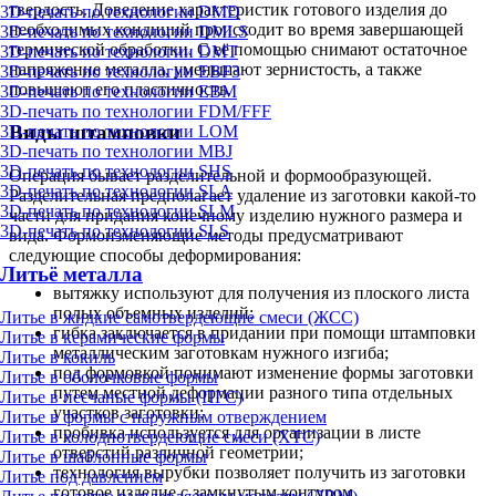
твердость. Доведение характеристик готового изделия до
3D-печать по технологии DMD
необходимых кондиций происходит во время завершающей
3D-печать по технологии DMLS
термической обработки. С её помощью снимают остаточное
3D-печать по технологии DMT
напряжение металла, уменьшают зернистость, а также
3D-печать по технологии EBF3
повышают его пластичность.
3D-печать по технологии EBM
3D-печать по технологии FDM/FFF
Виды штамповки
3D-печать по технологии LOM
3D-печать по технологии MBJ
3D-печать по технологии SHS
Операция бывает разделительной и формообразующей.
3D-печать по технологии SLA
Разделительная предполагает удаление из заготовки какой-то
3D-печать по технологии SLM
части для придания конечному изделию нужного размера и
3D-печать по технологии SLS
вида. Формоизменяющие методы предусматривают
следующие способы деформирования:
Литьё металла
вытяжку используют для получения из плоского листа
полых объемных изделий;
Литье в жидкие самотвердеющие смеси (ЖСС)
гибка заключается в придании при помощи штамповки
Литье в керамические формы
металлическим заготовкам нужного изгиба;
Литье в кокиль
под формовкой понимают изменение формы заготовки
Литье в оболочковые формы
путем местной деформации разного типа отдельных
Литье в песчаные формы (ПГС)
участков заготовки;
Литье в формы с наружным отверждением
пробивка используется для организации в листе
Литье в холоднотвердеющие смеси (ХТС)
отверстий различной геометрии;
Литье в шаблонные формы
технология вырубки позволяет получить из заготовки
Литье под давлением
готовое изделие с замкнутым контуром.