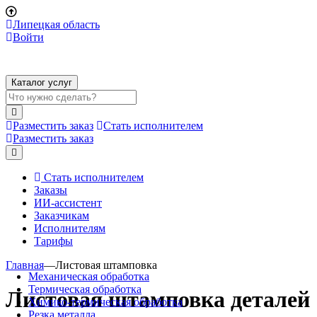
Липецкая область
Войти
Каталог услуг
Разместить заказ
Стать исполнителем
Разместить заказ
Стать исполнителем
Заказы
ИИ-ассистент
Заказчикам
Исполнителям
Тарифы
Главная
—
Листовая штамповка
Механическая обработка
Термическая обработка
Листовая штамповка деталей
Химико-термическая обработка
Резка металла