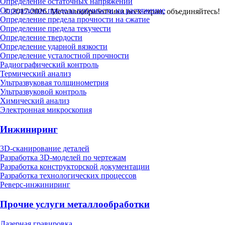
Определение остаточных напряжений
Определение предела прочности на растяжение
© 2017-2026. Металлообработчики всех стран, объединяйтесь!
Определение предела прочности на сжатие
Определение предела текучести
Определение твердости
Определение ударной вязкости
Определение усталостной прочности
Радиографический контроль
Термический анализ
Ультразвуковая толщинометрия
Ультразвуковой контроль
Химический анализ
Электронная микроскопия
Инжиниринг
3D-сканирование деталей
Разработка 3D-моделей по чертежам
Разработка конструкторской документации
Разработка технологических процессов
Реверс-инжиниринг
Прочие услуги металлообработки
Лазерная гравировка