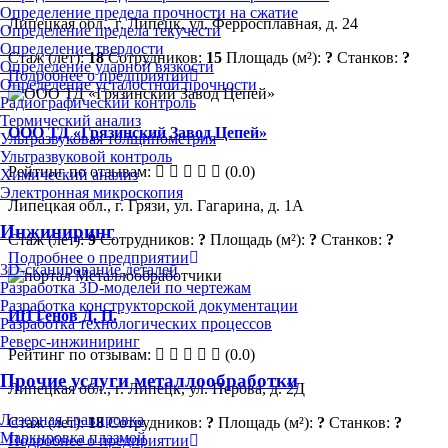
Определение предела прочности на сжатие
Липецкая обл., г. Липецк, ул. Ферросплавная, д. 24
Определение предела текучести
Определение твердости
Стаж (лет):
18
Сотрудников:
15
Площадь (м²):
?
Станков:
?
Определение ударной вязкости
Подробнее о предприятии
Определение усталостной прочности
Радиографический контроль
Термический анализ
ООО ТД «Грязинский Завод Цепей»
Ультразвуковая толщинометрия
Ультразвуковой контроль
Рейтинг по отзывам:
(0.0)
Химический анализ
Электронная микроскопия
Липецкая обл., г. Грязи, ул. Гагарина, д. 1А
Инжиниринг
Стаж (лет):
9
Сотрудников:
?
Площадь (м²):
?
Станков:
?
Подробнее о предприятии
3D-сканирование деталей
Разработка 3D-моделей по чертежам
Разработка конструкторской документации
ИП Генов Д. П.
Разработка технологических процессов
Реверс-инжиниринг
Рейтинг по отзывам:
(0.0)
Прочие услуги металлообработки
Липецкая обл., г. Липецк, ул. Перова, д. 2Д
Лазерная гравировка
Стаж (лет):
18
Сотрудников:
?
Площадь (м²):
?
Станков:
?
Маркировка плазмой
Подробнее о предприятии