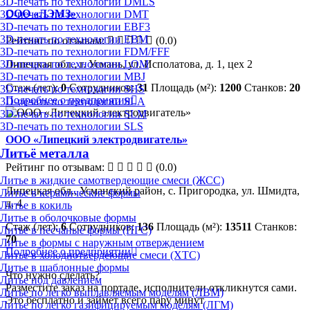
3D-печать по технологии DMLS
ООО «ЛЭМЗ»
3D-печать по технологии DMT
3D-печать по технологии EBF3
3D-печать по технологии EBM
Рейтинг по отзывам:
(0.0)
3D-печать по технологии FDM/FFF
3D-печать по технологии LOM
Липецкая обл., г. Усмань, ул. Исполатова, д. 1, цех 2
3D-печать по технологии MBJ
Стаж (лет):
0
Сотрудников:
31
Площадь (м²):
1200
Станков:
20
3D-печать по технологии SHS
Подробнее о предприятии
3D-печать по технологии SLA
3D-печать по технологии SLM
3D-печать по технологии SLS
ООО «Липецкий электродвигатель»
Литьё металла
Рейтинг по отзывам:
(0.0)
Литье в жидкие самотвердеющие смеси (ЖСС)
Липецкая обл., Усманский район, с. Пригородка, ул. Шмидта,
Литье в керамические формы
д. 4
Литье в кокиль
Литье в оболочковые формы
Стаж (лет):
6
Сотрудников:
136
Площадь (м²):
13511
Станков:
Литье в песчаные формы (ПГС)
70
Литье в формы с наружным отверждением
Подробнее о предприятии
Литье в холоднотвердеющие смеси (ХТС)
Литье в шаблонные формы
Что нужно сделать?
Литье под давлением
Разместите заказ на портале, исполнители откликнутся сами.
Литье по легко выплавляемым моделям (ЛВМ)
Это бесплатно и займет всего пару минут
Литье по легко газифицируемым моделям (ЛГМ)