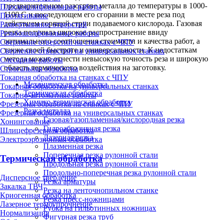
предварительном разогреве металла до температуры в 1000-
Плоскошлифовальные работы
1100 С и последующем его сгорании в месте реза под
Протягивание
действием горящей струи подаваемого кислорода. Газовая
Развертывание отверстий
резка получила широкое распространение ввиду
Резьбошлифовальные работы
оптимального соотношения стоимости и качества работ, а
Сверление отверстий на станках с ЧПУ
также своей быстроте и универсальности. К недостаткам
Сверление отверстий на универсальных станках
метода можно отнести невысокую точность реза и широкую
Слесарные работы
область термического воздействия на заготовку.
Строгальная обработка
Токарная обработка на станках с ЧПУ
Механическая обработка
Токарная обработка на универсальных станках
Термическая обработка
Токарно-автоматные работы
Химико-термическая обработка
Фрезерная обработка на станках с ЧПУ
Резка металла
Фрезерная обработка на универсальных станках
Газовая/газопламенная/кислородная резка
Хонингование
Гидроабразивная резка
Шлицефрезерная обработка
Лазерная резка
Электроэрозионная обработка
Плазменная резка
Поперечная резка рулонной стали
Термическая обработка
Продольная резка рулонной стали
Продольно-поперечная резка рулонной стали
Дисперсное твердение
Резка арматуры
Закалка ТВЧ
Резка на ленточнопильном станке
Криогенная обработка
Резка пресс-ножницами
Лазерное термоупрочнение
Рубка на гильотинных ножницах
Нормализация
Фигурная резка труб