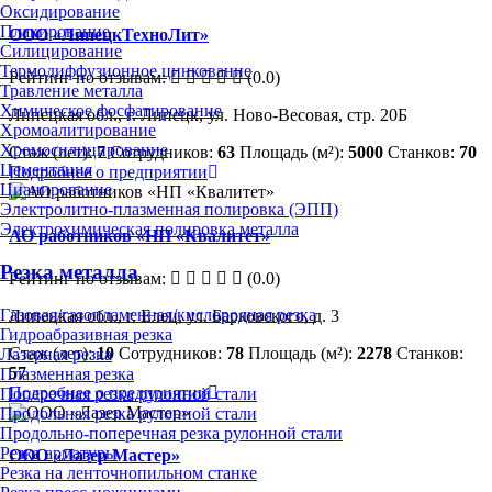
Оксидирование
Плакирование
ООО «ЛипецкТехноЛит»
Силицирование
Термодиффузионное цинкование
Рейтинг по отзывам:
(0.0)
Травление металла
Химическое фосфатирование
Липецкая обл., г. Липецк, ул. Ново-Весовая, стр. 20Б
Хромоалитирование
Хромосилицирование
Стаж (лет):
7
Сотрудников:
63
Площадь (м²):
5000
Станков:
70
Цементация
Подробнее о предприятии
Цианирование
Электролитно-плазменная полировка (ЭПП)
Электрохимическая полировка металла
АО работников «НП «Квалитет»
Резка металла
Рейтинг по отзывам:
(0.0)
Газовая/газопламенная/кислородная резка
Липецкая обл., г. Елец, ул. Барковского, д. 3
Гидроабразивная резка
Стаж (лет):
10
Сотрудников:
78
Площадь (м²):
2278
Станков:
Лазерная резка
57
Плазменная резка
Подробнее о предприятии
Поперечная резка рулонной стали
Продольная резка рулонной стали
Продольно-поперечная резка рулонной стали
Резка арматуры
ООО «Лазер Мастер»
Резка на ленточнопильном станке