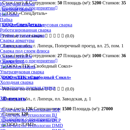
Стаж (лет):
6
Сотрудников:
50
Площадь (м²):
5200
Станков:
35
Кузнечная сварка
Подробнее о предприятии
Лазерная сварка
Наплавка
Пайка
ООО «СпецДеталь»
Полуавтоматическая дуговая сварка
Роботизированная сварка
Ручная дуговая сварка
Рейтинг по отзывам:
(0.0)
Сварка арматуры
Сварка взрывом
Липецкая обл., г. Липецк, Поперечный проезд, вл. 25, пом. 1
Сварка под слоем флюса
Стаж (лет):
9
Сотрудников:
27
Площадь (м²):
1000
Станков:
36
Сварка трением
Подробнее о предприятии
Сварка труб
Термитная сварка
Ультразвуковая сварка
Химическая сварка
ООО «ЛТК «Свободный Сокол»
Холодная сварка
Электронно-лучевая сварка
Рейтинг по отзывам:
(0.0)
3D-печать
Липецкая обл., г. Липецк, пл. Заводская, д. 1
Стаж (лет):
126
Сотрудников:
1500
Площадь (м²):
27000
3D-печать по технологии 3DP
Станков:
120
3D-печать по технологии BJ
Подробнее о предприятии
3D-печать по технологии DLP
3D-печать по технологии DMD