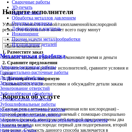
Сварочные работы
3D-печать
Найдите исполнителя
Литьё металла
Обработка металлов давлением
Очистка и покраска
Узнайте стоимость газовой/газопламенной/кислородной
Лаборатория и контроль
резки. Это бесплатно и займет всего пару минут
Инжиниринг
Прочие услуги металлообработки
Изготовление деталей
Найти исполнителя
1.
Разместите заказ
Механическая обработка
Никаких звонков и рассылок. Экономьте время и деньги
2.
Сравните предложения
Алмазно-расточные работы
Изучите отзывы и рейтинг исполнителей, сравните условия и
Горизонтально-расточные работы
цены
Долбёжная обработка
3.
Договоритесь напрямую
Заточка инструмента
Связывайтесь с исполнителями и обсуждайте детали заказа
Зенкерование отверстий
Зубодолбёжная обработка
Коротко об услуге
Зубофрезерная обработка
Зубошлифовальные работы
Газовая резка металла (газопламенная или кислородная) -
Координатно-расточные работы
способ резки металла, выполняемый с помощью специально
Круглошлифовальные работы
горелки (резака), конструкцией которой предусмотрены два
Механическая обработка на обрабатывающем центре
канала подвода кислорода: первый для подогревания, второй
Накатка резьбы
для резки. Сущность данного способа заключается в
Нарезание резьбы