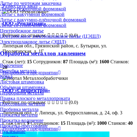
Литье по чертежам заказчика
Разместить заказ
Литье с безопочной формовкой
Литье с вакуумной формовкой
Литье с вакуумно-плёночной формовкой
ООО «Ремлитмаш»
Литье со стопочной формовкой
Центробежное литье
Рейтинг по отзывам:
(0.0)
Центробежное электрошлаковое литье (ЦЭШЛ)
Электрошлаковое литье (ЭШЛ)
Липецкая обл., Грязинский район, с. Бутырки, ул.
Пролетарская, д. 1Г
Обработка металлов давлением
Стаж (лет):
15
Сотрудников:
87
Площадь (м²):
1600
Станков:
Волочение
28
Вырубка металла
Подробнее о предприятии
Ковка
Листовая штамповка
Объёмная штамповка
ООО «Спецрезстрой»
Перфорация металла
Правка плоского металлопроката
Рейтинг по отзывам:
(0.0)
Прессование металла
Пробивка металла
Липецкая обл., г. Липецк, ул. Ферросплавная, д. 24, оф. 3
Прокатка металла
Прокатка-волочение
Стаж (лет):
9
Сотрудников:
15
Площадь (м²):
1000
Станков:
40
Прокатка-прессование
Подробнее о предприятии
Пуклевание
Раскатка