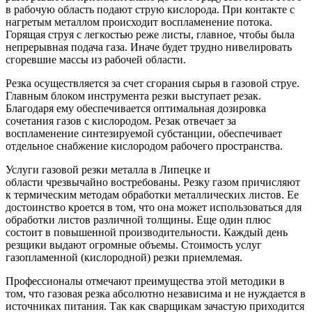
в рабочую область подают струю кислорода. При контакте с
нагретым металлом происходит воспламенение потока.
Горящая струя с легкостью реже листы, главное, чтобы была
непрерывная подача газа. Иначе будет трудно нивелировать
сгоревшие массы из рабочей области.
Резка осуществляется за счет сгорания сырья в газовой струе.
Главным блоком инструмента резки выступает резак.
Благодаря ему обеспечивается оптимальная дозировка
сочетания газов с кислородом. Резак отвечает за
воспламенение синтезируемой субстанции, обеспечивает
отдельное снабжение кислородом рабочего пространства.
Услуги газовой резки металла в Липецке и
области чрезвычайно востребованы. Резку газом причисляют
к термическим методам обработки металлических листов. Ее
достоинство кроется в том, что она может использоваться для
обработки листов различной толщины. Еще один плюс
состоит в повышенной производительности. Каждый день
резщики выдают огромные объемы. Стоимость услуг
газопламенной (кислородной) резки приемлемая.
Профессионалы отмечают преимущества этой методики в
том, что газовая резка абсолютно независима и не нуждается в
источниках питания. Так как сварщикам зачастую приходится