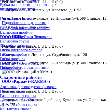
Резка пресс-ножницами
Рейтинг по отзывам:
(0.0)
Рубка на гильотинных ножницах
Фигурная резка труб
Липецкая обл., г. Липецк, ул. Ковалева, д. 115А
Гибка металла
Стаж (лет):
12
Сотрудников:
20
Площадь (м²):
500
Станков:
13
Подробнее о предприятии
Вальцовка листового металла
Вальцовка профиля
ООО НПП «Свар Техно»
Вальцовка пруткового металла
Вальцовка трубы
3D-гибка проволоки
Рейтинг по отзывам:
(0.0)
Гибка листового металла
Гибка на прессе
Липецкая обл., г. Липецк, ул. Студёновская, д. 126
Гибка профиля
Стаж (лет):
15
Сотрудников:
35
Площадь (м²):
500
Станков:
15
Гибка пруткового металла
Подробнее о предприятии
Гибка трубы
Сварочные работы
ООО «Рарма» («RARMA»)
Аргонная (аргонодуговая) сварка
Рейтинг по отзывам:
(0.0)
Газовая сварка
Газопрессовая сварка
Липецкая обл., Липецкий район, д. Кулешовка, ул. Орловская,
Диффузионная сварка
д. 6, стр. 2
Дугопрессовая сварка
Контактная сварка