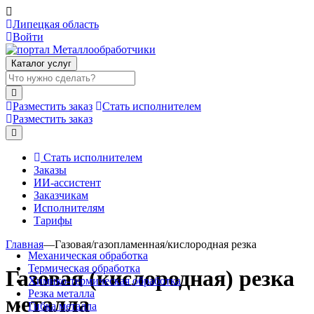
Липецкая область
Войти
Каталог услуг
Разместить заказ
Стать исполнителем
Разместить заказ
Стать исполнителем
Заказы
ИИ-ассистент
Заказчикам
Исполнителям
Тарифы
Главная
—
Газовая/газопламенная/кислородная резка
Механическая обработка
Термическая обработка
Газовая (кислородная) резка
Химико-термическая обработка
Резка металла
металла
Гибка металла