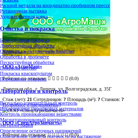
Раскрой металла на координатно-пробивном прессе
Ротационная вытяжка
Художественная ковка
Очистка и покраска
Безвоздушная покраска
Дробеструйная обработка
Обработка в галтовочном барабане
Обработка в дробемёте
Пескоструйная обработка
ООО «АгроМаш»
Покраска кистью
Покраска краскопультом
Рейтинг по отзывам:
(0.0)
Порошковая покраска
Липецкая обл., г. Липецк, ул. Волгоградская, д. 35Г
Лаборатория и контроль
Стаж (лет):
21
Сотрудников:
?
Площадь (м²):
?
Станков:
?
Визуально-измерительный контроль
Подробнее о предприятии
Исследование порошковых материалов
Контроль проникающими веществами
Магнитопорошковый контроль
ООО «СпецАгроЗапчасть»
Металлография
Определение остаточных напряжений
Рейтинг по отзывам:
(0.0)
Определение предела прочности на растяжение