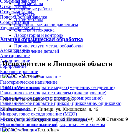
Объёмная закалка
Гибка металла
Отжиг металла
Сварочные работы
Отпуск металла
3D-печать
Поверхностная закалка
Литьё металла
Сорбитизация
Обработка металлов давлением
Улучшение металла
Очистка и покраска
Лаборатория и контроль
Химико-термическая обработка
Инжиниринг
Прочие услуги металлообработки
Азотирование
Изготовление деталей
Алитирование
Анодирование
Исполнители в Липецкой области
Борирование
Бороалитирование
Газодинамическое напыление
Газотермическое напыление
Гальваническое покрытие медью (меднение, омеднение)
ООО «Метмаш»
Гальваническое покрытие никелем (никелирование)
Гальваническое покрытие хромом (хромирование)
Рейтинг по отзывам:
(0.0)
Гальваническое покрытие цинком (цинкование, оцинковка)
Карбонитрация
Липецкая обл., г. Липецк, ул. Юношеская, д. 46
Микродуговое оксидирование (МДО)
Стаж (лет):
10
Сотрудников:
19
Площадь (м²):
1600
Станков:
9
Многослойное покрытие медью и никелем
Подробнее о предприятии
Многослойное покрытие медью, никелем и хромом
Нитроцементация