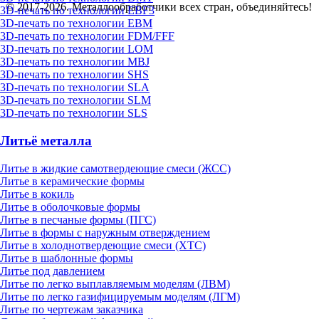
© 2017-2026. Металлообработчики всех стран, объединяйтесь!
3D-печать по технологии EBF3
3D-печать по технологии EBM
3D-печать по технологии FDM/FFF
3D-печать по технологии LOM
3D-печать по технологии MBJ
3D-печать по технологии SHS
3D-печать по технологии SLA
3D-печать по технологии SLM
3D-печать по технологии SLS
Литьё металла
Литье в жидкие самотвердеющие смеси (ЖСС)
Литье в керамические формы
Литье в кокиль
Литье в оболочковые формы
Литье в песчаные формы (ПГС)
Литье в формы с наружным отверждением
Литье в холоднотвердеющие смеси (ХТС)
Литье в шаблонные формы
Литье под давлением
Литье по легко выплавляемым моделям (ЛВМ)
Литье по легко газифицируемым моделям (ЛГМ)
Литье по чертежам заказчика