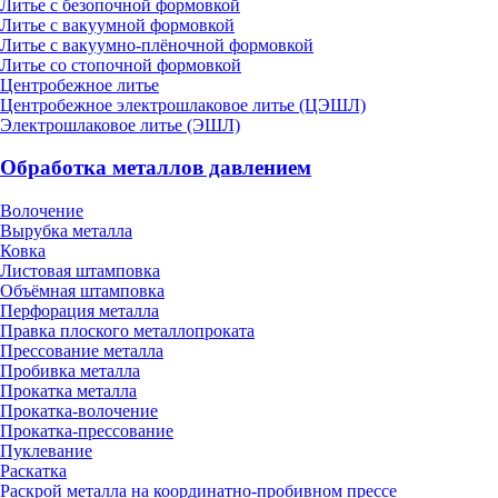
Литье с безопочной формовкой
Литье с вакуумной формовкой
Литье с вакуумно-плёночной формовкой
Литье со стопочной формовкой
Центробежное литье
Центробежное электрошлаковое литье (ЦЭШЛ)
Электрошлаковое литье (ЭШЛ)
Обработка металлов давлением
Волочение
Вырубка металла
Ковка
Листовая штамповка
Объёмная штамповка
Перфорация металла
Правка плоского металлопроката
Прессование металла
Пробивка металла
Прокатка металла
Прокатка-волочение
Прокатка-прессование
Пуклевание
Раскатка
Раскрой металла на координатно-пробивном прессе