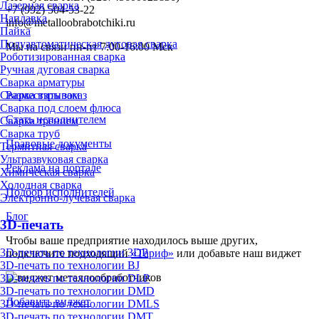
Лазерная сварка
+7 (992) 504-53-22
Наплавка
info@metalloobrabotchiki.ru
Пайка
Полуавтоматическая дуговая сварка
Мы на связи пн-пт 7:00-16:00 Мск
Роботизированная сварка
Ручная дуговая сварка
Сварка арматуры
Разместить заказ
Сварка взрывом
Сварка под слоем флюса
Стать исполнителем
Сварка трением
Сварка труб
Правовые документы
Термитная сварка
Ультразвуковая сварка
Реклама на портале
Химическая сварка
Холодная сварка
Подбор исполнителей
Электронно-лучевая сварка
Блог
3D-печать
Чтобы ваше предприятие находилось выше других,
3D-печать по технологии 3DP
подключите подходящий
«Тариф»
или добавьте наш виджет
3D-печать по технологии BJ
3D-печать по технологии DLP
3D-печать по технологии DMD
Добавить виджет
3D-печать по технологии DMLS
3D-печать по технологии DMT