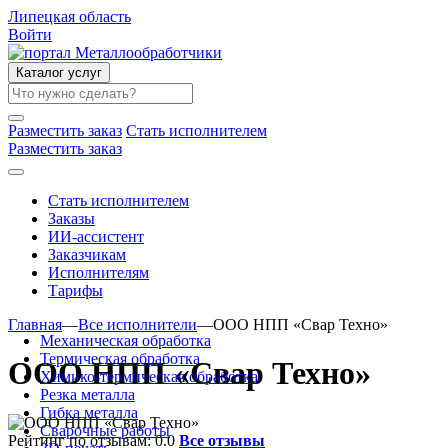
Липецкая область
Войти
Каталог услуг
Разместить заказ
Стать исполнителем
Разместить заказ
Стать исполнителем
Заказы
ИИ-ассистент
Заказчикам
Исполнителям
Тарифы
Главная
—
Все исполнители
—
ООО НПП «Свар Техно»
Механическая обработка
Термическая обработка
ООО НПП «Свар Техно»
Химико-термическая обработка
Резка металла
Гибка металла
Сварочные работы
Рейтинг по отзывам:
0.0
Все отзывы