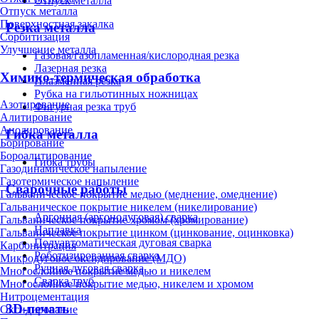
Отпуск металла
Отпуск металла
Поверхностная закалка
Резка металла
Сорбитизация
Улучшение металла
Газовая/газопламенная/кислородная резка
Лазерная резка
Химико-термическая обработка
Плазменная резка
Рубка на гильотинных ножницах
Азотирование
Фигурная резка труб
Алитирование
Анодирование
Гибка металла
Борирование
Бороалитирование
Гибка трубы
Газодинамическое напыление
Газотермическое напыление
Сварочные работы
Гальваническое покрытие медью (меднение, омеднение)
Гальваническое покрытие никелем (никелирование)
Аргонная (аргонодуговая) сварка
Гальваническое покрытие хромом (хромирование)
Наплавка
Гальваническое покрытие цинком (цинкование, оцинковка)
Полуавтоматическая дуговая сварка
Карбонитрация
Роботизированная сварка
Микродуговое оксидирование (МДО)
Ручная дуговая сварка
Многослойное покрытие медью и никелем
Сварка труб
Многослойное покрытие медью, никелем и хромом
Нитроцементация
3D-печать
Оксидирование