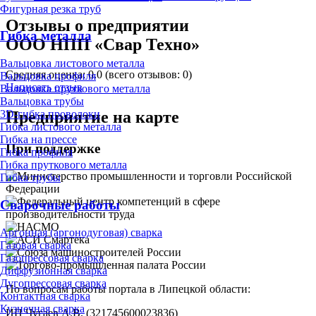
Фигурная резка труб
Отзывы о предприятии
Гибка металла
ООО НПП «Свар Техно»
Вальцовка листового металла
Средняя оценка:
0.0
(всего отзывов: 0)
Вальцовка профиля
Написать отзыв
Вальцовка пруткового металла
Вальцовка трубы
Предприятие на карте
3D-гибка проволоки
Гибка листового металла
Гибка на прессе
При поддержке
Гибка профиля
Гибка пруткового металла
Гибка трубы
Сварочные работы
Аргонная (аргонодуговая) сварка
Газовая сварка
Газопрессовая сварка
Диффузионная сварка
Дугопрессовая сварка
По вопросам работы портала в Липецкой области:
Контактная сварка
Кузнечная сварка
ИП Чугаев А.В. (321745600023836)