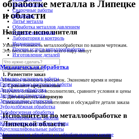
обработке металла в Липецке
Гибка металла
Сварочные работы
и области
3D-печать
Литьё металла
Обработка металлов давлением
Найдите исполнителя
Очистка и покраска
Лаборатория и контроль
Инжиниринг
Узнайте стоимость металлообработки по вашим чертежам.
Прочие услуги металлообработки
Это бесплатно и займет всего пару минут
Изготовление деталей
Механическая обработка
Найти исполнителя
1.
Разместите заказ
Алмазно-расточные работы
Никаких звонков и рассылок. Экономьте время и нервы
Горизонтально-расточные работы
2.
Сравните предложения
Долбёжная обработка
Изучите отзывы об исполнителях, сравните условия и цены
Заточка инструмента
3.
Договоритесь напрямую
Зенкерование отверстий
Связывайтесь с исполнителями и обсуждайте детали заказа
Зубодолбёжная обработка
Зубофрезерная обработка
Исполнители по металлообработке в
Зубошлифовальные работы
Липецкой области
Координатно-расточные работы
Круглошлифовальные работы
Механическая обработка на обрабатывающем центре