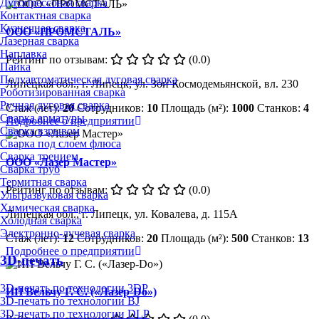
Дугопрессовая сварка
Контактная сварка
Кузнечная сварка
ООО «ПРОМСТАЛЬ»
Лазерная сварка
Наплавка
Рейтинг по отзывам:
(0.0)
Пайка
Полуавтоматическая дуговая сварка
Липецкая обл., г. Липецк, ул. Зои Космодемьянской, вл. 230
Роботизированная сварка
Ручная дуговая сварка
Стаж (лет):
20
Сотрудников:
10
Площадь (м²):
1000
Станков:
4
Сварка арматуры
Подробнее о предприятии
Сварка взрывом
Сварка под слоем флюса
Сварка трением
ООО «Лазер Мастер»
Сварка труб
Термитная сварка
Рейтинг по отзывам:
(0.0)
Ультразвуковая сварка
Химическая сварка
Липецкая обл., г. Липецк, ул. Ковалева, д. 115А
Холодная сварка
Электронно-лучевая сварка
Стаж (лет):
12
Сотрудников:
20
Площадь (м²):
500
Станков:
13
Подробнее о предприятии
3D-печать
3D-печать по технологии 3DP
ИП Вельчу Г. С. («Лазер-Do»)
3D-печать по технологии BJ
3D-печать по технологии DLP