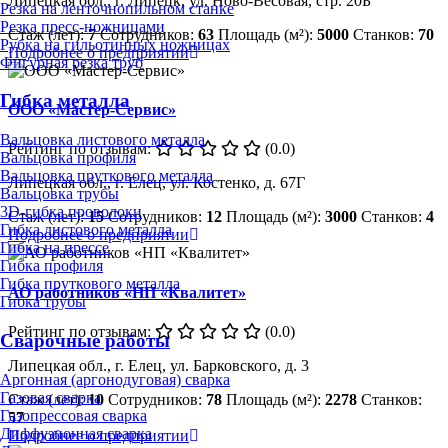
Липецкая обл., г. Липецк, ул. Ново-Весовая, стр. 20Б
Резка на ленточнопильном станке
Резка пресс-ножницами
Стаж (лет):
7
Сотрудников:
63
Площадь (м²):
5000
Станков:
70
Рубка на гильотинных ножницах
Подробнее о предприятии
Фигурная резка труб
Гибка металла
ООО «Мастер-Сервис»
Вальцовка листового металла
Рейтинг по отзывам:
(0.0)
Вальцовка профиля
Вальцовка пруткового металла
Липецкая обл., г. Елец, ул. Костенко, д. 67Г
Вальцовка трубы
3D-гибка проволоки
Стаж (лет):
15
Сотрудников:
12
Площадь (м²):
3000
Станков:
4
Гибка листового металла
Подробнее о предприятии
Гибка на прессе
Гибка профиля
Гибка пруткового металла
АО работников «НП «Квалитет»
Гибка трубы
Рейтинг по отзывам:
(0.0)
Сварочные работы
Липецкая обл., г. Елец, ул. Барковского, д. 3
Аргонная (аргонодуговая) сварка
Газовая сварка
Стаж (лет):
10
Сотрудников:
78
Площадь (м²):
2278
Станков:
Газопрессовая сварка
57
Диффузионная сварка
Подробнее о предприятии