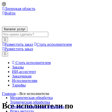
Липецкая область
Войти
Каталог услуг
Разместить заказ
Стать исполнителем
Разместить заказ
Стать исполнителем
Заказы
ИИ-ассистент
Заказчикам
Исполнителям
Тарифы
Главная
—
Все исполнители
Механическая обработка
Термическая обработка
Все исполнители по
Химико-термическая обработка
Резка металла