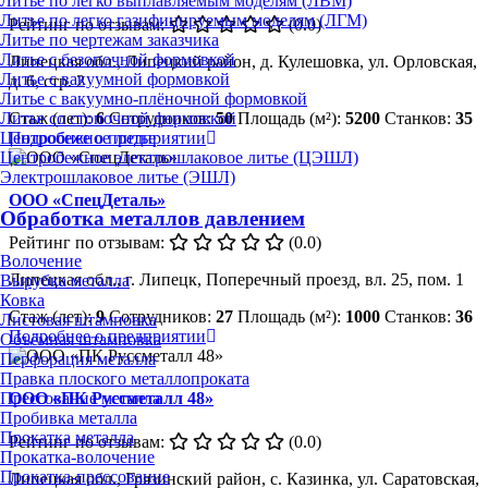
Литье по легко выплавляемым моделям (ЛВМ)
Литье по легко газифицируемым моделям (ЛГМ)
Рейтинг по отзывам:
(0.0)
Литье по чертежам заказчика
Литье с безопочной формовкой
Липецкая обл., Липецкий район, д. Кулешовка, ул. Орловская,
Литье с вакуумной формовкой
д. 6, стр. 2
Литье с вакуумно-плёночной формовкой
Литье со стопочной формовкой
Стаж (лет):
6
Сотрудников:
50
Площадь (м²):
5200
Станков:
35
Центробежное литье
Подробнее о предприятии
Центробежное электрошлаковое литье (ЦЭШЛ)
Электрошлаковое литье (ЭШЛ)
ООО «СпецДеталь»
Обработка металлов давлением
Рейтинг по отзывам:
(0.0)
Волочение
Липецкая обл., г. Липецк, Поперечный проезд, вл. 25, пом. 1
Вырубка металла
Ковка
Стаж (лет):
9
Сотрудников:
27
Площадь (м²):
1000
Станков:
36
Листовая штамповка
Подробнее о предприятии
Объёмная штамповка
Перфорация металла
Правка плоского металлопроката
Прессование металла
ООО «ПК Руссметалл 48»
Пробивка металла
Прокатка металла
Рейтинг по отзывам:
(0.0)
Прокатка-волочение
Прокатка-прессование
Липецкая обл., Грязинский район, с. Казинка, ул. Саратовская,