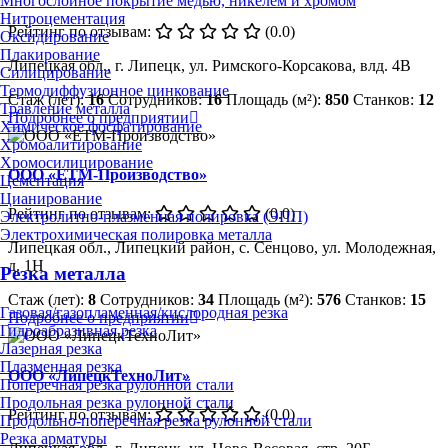
Многослойное покрытие медью, никелем и хромом
Нитроцементация
Рейтинг по отзывам:
(0.0)
Оксидирование
Плакирование
Липецкая обл., г. Липецк, ул. Римского-Корсакова, влд. 4В
Силицирование
Термодиффузионное цинкование
Стаж (лет):
16
Сотрудников:
16
Площадь (м²):
850
Станков:
12
Травление металла
Подробнее о предприятии
Химическое фосфатирование
Хромоалитирование
Хромосилицирование
ООО «ЕТМ-Производство»
Цементация
Цианирование
Рейтинг по отзывам:
(0.0)
Электролитно-плазменная полировка (ЭПП)
Электрохимическая полировка металла
Липецкая обл., Липецкий район, с. Сенцово, ул. Молодежная,
д. 1Н
Резка металла
Стаж (лет):
8
Сотрудников:
34
Площадь (м²):
576
Станков:
15
Газовая/газопламенная/кислородная резка
Подробнее о предприятии
Гидроабразивная резка
Лазерная резка
Плазменная резка
ООО «ЛипецкТехноЛит»
Поперечная резка рулонной стали
Продольная резка рулонной стали
Рейтинг по отзывам:
(0.0)
Продольно-поперечная резка рулонной стали
Резка арматуры