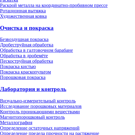
Раскрой металла на координатно-пробивном прессе
Ротационная вытяжка
Художественная ковка
Очистка и покраска
Безвоздушная покраска
Дробеструйная обработка
Обработка в галтовочном барабане
Обработка в дробемёте
Пескоструйная обработка
Покраска кистью
Покраска краскопультом
Порошковая покраска
Лаборатория и контроль
Визуально-измерительный контроль
Исследование порошковых материалов
Контроль проникающими веществами
Магнитопорошковый контроль
Металлография
Определение остаточных напряжений
Определение предела прочности на растяжение