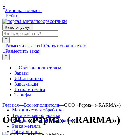
Липецкая область
Войти
Каталог услуг
Разместить заказ
Стать исполнителем
Разместить заказ
Стать исполнителем
Заказы
ИИ-ассистент
Заказчикам
Исполнителям
Тарифы
Главная
—
Все исполнители
—
ООО «Рарма» («RARMA»)
Механическая обработка
Термическая обработка
ООО «Рарма» («RARMA»)
Химико-термическая обработка
Резка металла
Гибка металла