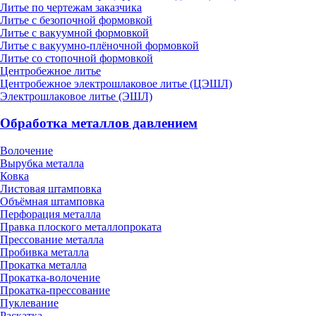
Литье по чертежам заказчика
Литье с безопочной формовкой
Литье с вакуумной формовкой
Литье с вакуумно-плёночной формовкой
Литье со стопочной формовкой
Центробежное литье
Центробежное электрошлаковое литье (ЦЭШЛ)
Электрошлаковое литье (ЭШЛ)
Обработка металлов давлением
Волочение
Вырубка металла
Ковка
Листовая штамповка
Объёмная штамповка
Перфорация металла
Правка плоского металлопроката
Прессование металла
Пробивка металла
Прокатка металла
Прокатка-волочение
Прокатка-прессование
Пуклевание
Раскатка