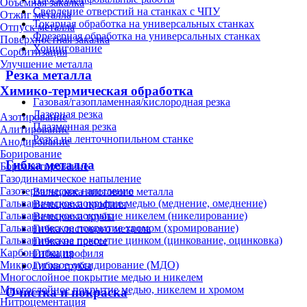
Объёмная закалка
Сверление отверстий на станках с ЧПУ
Отжиг металла
Токарная обработка на универсальных станках
Отпуск металла
Фрезерная обработка на универсальных станках
Поверхностная закалка
Хонингование
Сорбитизация
Улучшение металла
Резка металла
Химико-термическая обработка
Газовая/газопламенная/кислородная резка
Лазерная резка
Азотирование
Плазменная резка
Алитирование
Резка на ленточнопильном станке
Анодирование
Борирование
Гибка металла
Бороалитирование
Газодинамическое напыление
Газотермическое напыление
Вальцовка листового металла
Гальваническое покрытие медью (меднение, омеднение)
Вальцовка профиля
Гальваническое покрытие никелем (никелирование)
Вальцовка трубы
Гальваническое покрытие хромом (хромирование)
Гибка листового металла
Гальваническое покрытие цинком (цинкование, оцинковка)
Гибка на прессе
Карбонитрация
Гибка профиля
Микродуговое оксидирование (МДО)
Гибка трубы
Многослойное покрытие медью и никелем
Многослойное покрытие медью, никелем и хромом
Очистка и покраска
Нитроцементация