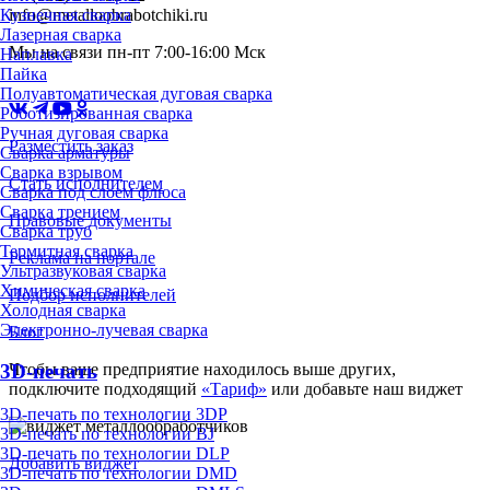
Кузнечная сварка
info@metalloobrabotchiki.ru
Лазерная сварка
Мы на связи пн-пт 7:00-16:00 Мск
Наплавка
Пайка
Полуавтоматическая дуговая сварка
Роботизированная сварка
Ручная дуговая сварка
Разместить заказ
Сварка арматуры
Сварка взрывом
Стать исполнителем
Сварка под слоем флюса
Сварка трением
Правовые документы
Сварка труб
Термитная сварка
Реклама на портале
Ультразвуковая сварка
Химическая сварка
Подбор исполнителей
Холодная сварка
Электронно-лучевая сварка
Блог
Чтобы ваше предприятие находилось выше других,
3D-печать
подключите подходящий
«Тариф»
или добавьте наш виджет
3D-печать по технологии 3DP
3D-печать по технологии BJ
3D-печать по технологии DLP
Добавить виджет
3D-печать по технологии DMD