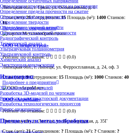
Определение остаточных напряжений
Определение предела прочности на растяжение
Липецкая обл., г. Грязи, ул. Осоавиахима, д. 6
Определение предела прочности на сжатие
Определение предела текучести
Стаж (лет):
26
Сотрудников:
15
Площадь (м²):
1400
Станков:
Определение твердости
16
Определение ударной вязкости
Подробнее о предприятии
Определение усталостной прочности
Радиографический контроль
Термический анализ
ООО «Спецрезстрой»
Ультразвуковая толщинометрия
Ультразвуковой контроль
Рейтинг по отзывам:
(0.0)
Химический анализ
Электронная микроскопия
Липецкая обл., г. Липецк, ул. Ферросплавная, д. 24, оф. 3
Инжиниринг
Стаж (лет):
9
Сотрудников:
15
Площадь (м²):
1000
Станков:
40
Подробнее о предприятии
3D-сканирование деталей
Разработка 3D-моделей по чертежам
Разработка конструкторской документации
ООО «АгроМаш»
Разработка технологических процессов
Реверс-инжиниринг
Рейтинг по отзывам:
(0.0)
Прочие услуги металлообработки
Липецкая обл., г. Липецк, ул. Волгоградская, д. 35Г
Стаж (лет):
21
Сотрудников:
?
Площадь (м²):
?
Станков:
?
Лазерная гравировка