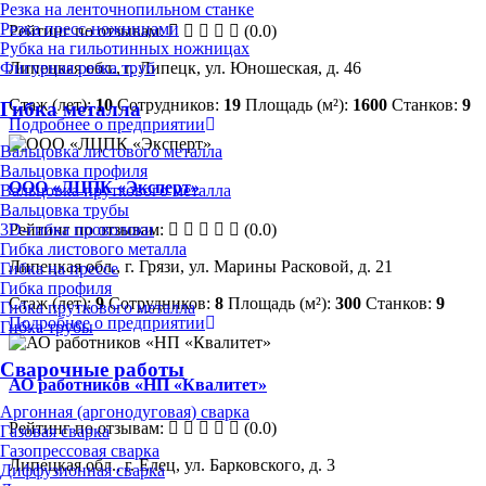
Резка на ленточнопильном станке
Резка пресс-ножницами
Рейтинг по отзывам:
(0.0)
Рубка на гильотинных ножницах
Фигурная резка труб
Липецкая обл., г. Липецк, ул. Юношеская, д. 46
Стаж (лет):
10
Сотрудников:
19
Площадь (м²):
1600
Станков:
9
Гибка металла
Подробнее о предприятии
Вальцовка листового металла
Вальцовка профиля
ООО «ЛЦПК «Эксперт»
Вальцовка пруткового металла
Вальцовка трубы
Рейтинг по отзывам:
(0.0)
3D-гибка проволоки
Гибка листового металла
Липецкая обл., г. Грязи, ул. Марины Расковой, д. 21
Гибка на прессе
Гибка профиля
Стаж (лет):
9
Сотрудников:
8
Площадь (м²):
300
Станков:
9
Гибка пруткового металла
Подробнее о предприятии
Гибка трубы
Сварочные работы
АО работников «НП «Квалитет»
Аргонная (аргонодуговая) сварка
Рейтинг по отзывам:
(0.0)
Газовая сварка
Газопрессовая сварка
Липецкая обл., г. Елец, ул. Барковского, д. 3
Диффузионная сварка