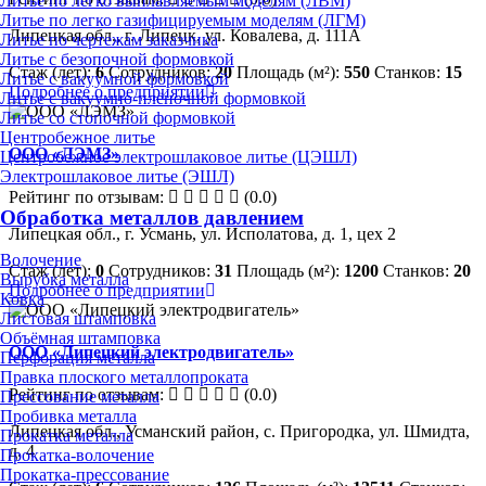
Литье по легко выплавляемым моделям (ЛВМ)
Литье по легко газифицируемым моделям (ЛГМ)
Липецкая обл., г. Липецк, ул. Ковалева, д. 111А
Литье по чертежам заказчика
Литье с безопочной формовкой
Стаж (лет):
6
Сотрудников:
20
Площадь (м²):
550
Станков:
15
Литье с вакуумной формовкой
Подробнее о предприятии
Литье с вакуумно-плёночной формовкой
Литье со стопочной формовкой
Центробежное литье
ООО «ЛЭМЗ»
Центробежное электрошлаковое литье (ЦЭШЛ)
Электрошлаковое литье (ЭШЛ)
Рейтинг по отзывам:
(0.0)
Обработка металлов давлением
Липецкая обл., г. Усмань, ул. Исполатова, д. 1, цех 2
Волочение
Стаж (лет):
0
Сотрудников:
31
Площадь (м²):
1200
Станков:
20
Вырубка металла
Подробнее о предприятии
Ковка
Листовая штамповка
Объёмная штамповка
ООО «Липецкий электродвигатель»
Перфорация металла
Правка плоского металлопроката
Рейтинг по отзывам:
(0.0)
Прессование металла
Пробивка металла
Липецкая обл., Усманский район, с. Пригородка, ул. Шмидта,
Прокатка металла
д. 4
Прокатка-волочение
Прокатка-прессование