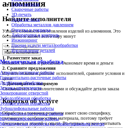
алюминия
Гибка металла
Сварочные работы
3D-печать
Найдите исполнителя
Литьё металла
Обработка металлов давлением
Очистка и покраска
Узнайте стоимость изготовления изделий из алюминия. Это
Лаборатория и контроль
бесплатно и займет всего пару минут
Инжиниринг
Прочие услуги металлообработки
Изготовление деталей
Найти исполнителя
1.
Разместите заказ
Механическая обработка
Никаких звонков и рассылок. Экономьте время и деньги
2.
Сравните предложения
Алмазно-расточные работы
Изучите отзывы и рейтинг исполнителей, сравните условия и
Горизонтально-расточные работы
цены
Долбёжная обработка
3.
Договоритесь напрямую
Заточка инструмента
Связывайтесь с исполнителями и обсуждайте детали заказа
Зенкерование отверстий
Зубодолбёжная обработка
Коротко об услуге
Зубофрезерная обработка
Зубошлифовальные работы
Обработка алюминия резанием имеет свою специфику,
Координатно-расточные работы
связанную с особенностями материала, поэтому требует
Круглошлифовальные работы
специальных знаний и опыта. Во-первых, нужно учитывать
Механическая обработка на обрабатывающем центре