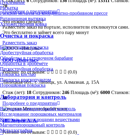
Стаж (лет):
6
Сотрудников:
136
Площадь (м²):
13511
Станков:
Пуклевание
70
Раскатка
Подробнее о предприятии
Раскрой металла на координатно-пробивном прессе
Ротационная вытяжка
Что нужно сделать?
Художественная ковка
Разместите заказ на портале, исполнители откликнутся сами.
Это бесплатно и займет всего пару минут
Очистка и покраска
Разместить заказ
Безвоздушная покраска
Дробеструйная обработка
Обработка в галтовочном барабане
ООО «Импульс»
Обработка в дробемёте
Пескоструйная обработка
Рейтинг по отзывам:
(0.0)
Покраска кистью
Покраска краскопультом
Липецкая обл., г. Липецк, ул. Алмазная. д. 15А
Порошковая покраска
Стаж (лет):
18
Сотрудников:
246
Площадь (м²):
6000
Станков:
Лаборатория и контроль
30
Подробнее о предприятии
Визуально-измерительный контроль
Исследование порошковых материалов
Контроль проникающими веществами
ИП Зверев А. А.
Магнитопорошковый контроль
Металлография
Рейтинг по отзывам:
(0.0)