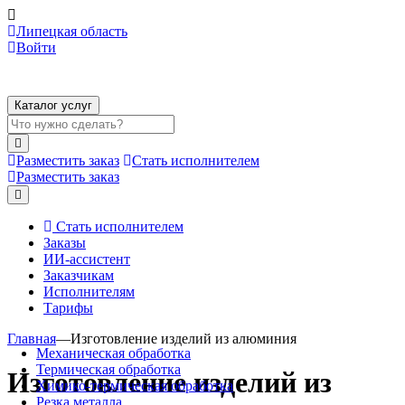
Липецкая область
Войти
Каталог услуг
Разместить заказ
Стать исполнителем
Разместить заказ
Стать исполнителем
Заказы
ИИ-ассистент
Заказчикам
Исполнителям
Тарифы
Главная
—
Изготовление изделий из алюминия
Механическая обработка
Термическая обработка
Изготовление изделий из
Химико-термическая обработка
Резка металла