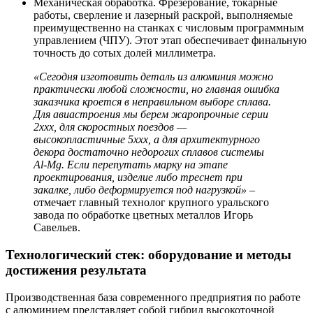
Механическая обработка. Фрезерование, токарные
работы, сверление и лазерный раскрой, выполняемые
преимущественно на станках с числовым программным
управлением (ЧПУ). Этот этап обеспечивает финальную
точность до сотых долей миллиметра.
«Сегодня изготовить деталь из алюминия можно
практически любой сложности, но главная ошибка
заказчика кроется в неправильном выборе сплава.
Для авиастроения мы берем жаропрочные серии
2ххх, для скоростных поездов —
высокопластичные 5ххх, а для архитектурного
декора достаточно недорогих сплавов системы
Al-Mg. Если перепутать марку на этапе
проектирования, изделие либо треснет при
закалке, либо деформируется под нагрузкой»
–
отмечает главный технолог крупного уральского
завода по обработке цветных металлов Игорь
Савельев.
Технологический стек: оборудование и методы
достижения результата
Производственная база современного предприятия по работе
с алюминием представляет собой гибрид высокоточной