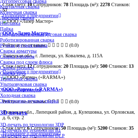
Дугопрессовая сварка
Стаж (лет):
10
Сотрудников:
78
Площадь (м²):
2278
Станков:
Контактная сварка
57
Кузнечная сварка
Подробнее о предприятии
Лазерная сварка
Наплавка
Пайка
ООО «Лазер Мастер»
Полуавтоматическая дуговая сварка
Роботизированная сварка
Рейтинг по отзывам:
(0.0)
Ручная дуговая сварка
Сварка арматуры
Липецкая обл., г. Липецк, ул. Ковалева, д. 115А
Сварка взрывом
Сварка под слоем флюса
Стаж (лет):
12
Сотрудников:
20
Площадь (м²):
500
Станков:
13
Сварка трением
Подробнее о предприятии
Сварка труб
Термитная сварка
Ультразвуковая сварка
ООО «Рарма» («RARMA»)
Химическая сварка
Холодная сварка
Электронно-лучевая сварка
Рейтинг по отзывам:
(0.0)
Липецкая обл., Липецкий район, д. Кулешовка, ул. Орловская,
3D-печать
д. 6, стр. 2
3D-печать по технологии 3DP
Стаж (лет):
6
Сотрудников:
50
Площадь (м²):
5200
Станков:
35
3D-печать по технологии BJ
Подробнее о предприятии
3D-печать по технологии DLP