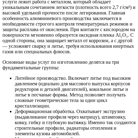
услуги лежит работа с металлом, который обладает
уникальным сочетанием легкости (плотность всего 2,7 г/см³) и
высокой удельной прочности после легирования. Главная
особенность алюминиевого производства заключается в
необходимости строгого контроля температурных режимов и
защиты расплава от окисления. При контакте с кислородом на
поверхности мгновенно образуется оксидная пленка Al₂O₃. С
одной стороны, она защищает металл от коррозии, а с другой
— усложняет сварку и литье, требуя использования инертных
газов или специальных флюсов.
Основные виды услуг по изготовлению делятся на три
фундаментальные группы:
Литейное производство. Включает литье под высоким
давлением (идеально для массового выпуска корпусов
редукторов и деталей двигателей), кокильное литье и
литье в песчаные формы. Метод позволяет получать
сложные геометрические тела за один цикл
кристаллизации.
Деформационная обработка. Охватывает экструзию
(выдавливание профиля через матрицу), штамповку,
ковку, гибку и глубокую вытяжку. Именно так создаются
строительные профили, радиаторы отопления и
элементы кузова автомобилей.