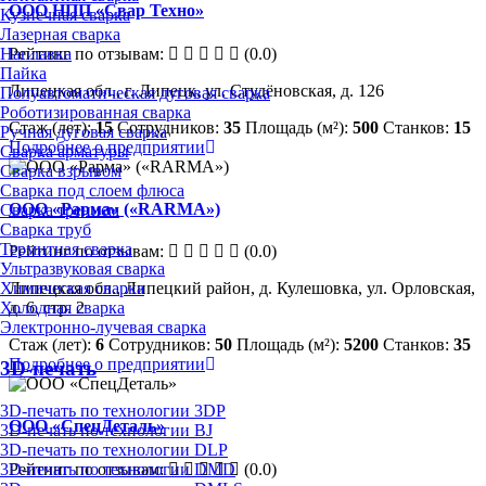
ООО НПП «Свар Техно»
Кузнечная сварка
Лазерная сварка
Рейтинг по отзывам:
(0.0)
Наплавка
Пайка
Липецкая обл., г. Липецк, ул. Студёновская, д. 126
Полуавтоматическая дуговая сварка
Роботизированная сварка
Стаж (лет):
15
Сотрудников:
35
Площадь (м²):
500
Станков:
15
Ручная дуговая сварка
Подробнее о предприятии
Сварка арматуры
Сварка взрывом
Сварка под слоем флюса
ООО «Рарма» («RARMA»)
Сварка трением
Сварка труб
Термитная сварка
Рейтинг по отзывам:
(0.0)
Ультразвуковая сварка
Химическая сварка
Липецкая обл., Липецкий район, д. Кулешовка, ул. Орловская,
Холодная сварка
д. 6, стр. 2
Электронно-лучевая сварка
Стаж (лет):
6
Сотрудников:
50
Площадь (м²):
5200
Станков:
35
Подробнее о предприятии
3D-печать
3D-печать по технологии 3DP
ООО «СпецДеталь»
3D-печать по технологии BJ
3D-печать по технологии DLP
Рейтинг по отзывам:
(0.0)
3D-печать по технологии DMD