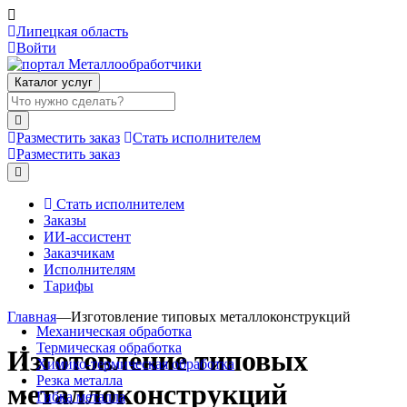
Липецкая область
Войти
Каталог услуг
Разместить заказ
Стать исполнителем
Разместить заказ
Стать исполнителем
Заказы
ИИ-ассистент
Заказчикам
Исполнителям
Тарифы
Главная
—
Изготовление типовых металлоконструкций
Механическая обработка
Термическая обработка
Изготовление типовых
Химико-термическая обработка
Резка металла
металлоконструкций
Гибка металла