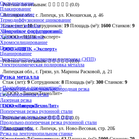
Оксидирование
Рейтинг по отзывам:
(0.0)
Плакирование
Силицирование
Липецкая обл., г. Липецк, ул. Юношеская, д. 46
Термодиффузионное цинкование
Стаж (лет):
10
Сотрудников:
19
Площадь (м²):
1600
Станков:
9
Травление металла
Подробнее о предприятии
Химическое фосфатирование
Хромоалитирование
Хромосилицирование
Цементация
ООО «ЛЦПК «Эксперт»
Цианирование
Электролитно-плазменная полировка (ЭПП)
Рейтинг по отзывам:
(0.0)
Электрохимическая полировка металла
Липецкая обл., г. Грязи, ул. Марины Расковой, д. 21
Резка металла
Стаж (лет):
9
Сотрудников:
8
Площадь (м²):
300
Станков:
9
Подробнее о предприятии
Газовая/газопламенная/кислородная резка
Гидроабразивная резка
Лазерная резка
ООО «ЛипецкТехноЛит»
Плазменная резка
Поперечная резка рулонной стали
Продольная резка рулонной стали
Рейтинг по отзывам:
(0.0)
Продольно-поперечная резка рулонной стали
Резка арматуры
Липецкая обл., г. Липецк, ул. Ново-Весовая, стр. 20Б
Резка на ленточнопильном станке
Стаж (лет):
7
Сотрудников:
63
Площадь (м²):
5000
Станков:
70