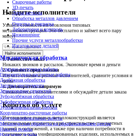
Сварочные работы
3D-печать
Найдите исполнителя
Литьё металла
Обработка металлов давлением
Очистка и покраска
Узнайте стоимость изготовления типовых
Лаборатория и контроль
металлоконструкций. Это бесплатно и займет всего пару
Инжиниринг
минут
Прочие услуги металлообработки
Изготовление деталей
Найти исполнителя
Механическая обработка
1.
Разместите заказ
Никаких звонков и рассылок. Экономьте время и деньги
Алмазно-расточные работы
2.
Сравните предложения
Горизонтально-расточные работы
Изучите отзывы и рейтинг исполнителей, сравните условия и
Долбёжная обработка
цены
Заточка инструмента
3.
Договоритесь напрямую
Зенкерование отверстий
Связывайтесь с исполнителями и обсуждайте детали заказа
Зубодолбёжная обработка
Зубофрезерная обработка
Коротко об услуге
Зубошлифовальные работы
Координатно-расточные работы
Изготовление типовых металлоконструкций является
Круглошлифовальные работы
оптимальным вариантом при строительстве стандартных
Механическая обработка на обрабатывающем центре
зданий и сооружений, а также при наличии потребности в
Накатка резьбы
различного рода унифицированных изделиях, используемых в
Нарезание резьбы