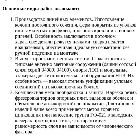
Основные виды работ включают:
Производство линейных элементов. Изготовление
колонн постоянного сечения, ферм покрытия из уголков
или замкнутых профилей, прогонов кровли и стеновых
ригелей. Особенность заключается в поточном
характере: детали режутся пачками, сварка ведется
вращателями, обеспечивая идеальную геометрию без
ручной подгонки на монтаже.
Выпуск пространственных систем. Сюда относятся
типовые антенно-мачтовые сооружения (башни сотовой
связи серий 34089, 34100), опоры ЛЭП и модульные
этажерки для технологического оборудования НПЗ. Их
особенность — высокая степень унификации узловых
соединений на высокопрочных болтах.
Комплексная металлообработка и защита. Нарезка резьб,
фрезеровка торцов опорных плит, вальцовка обечаек и
обязательное антикоррозийное покрытие. Для типовых
изделий чаще всего применяется метод горячего
цинкования или нанесение грунта ГФ-021 в заводских
камерах проходного типа, что гарантирует
равномерность слоя вне зависимости от человеческого
фактора.