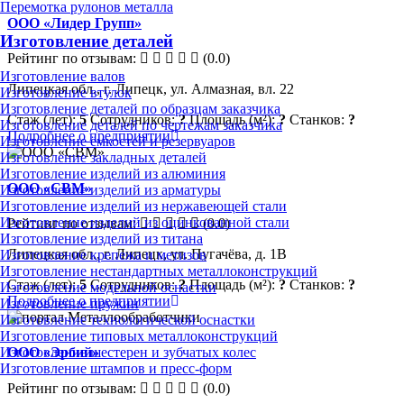
Перемотка рулонов металла
ООО «Лидер Групп»
Изготовление деталей
Рейтинг по отзывам:
(0.0)
Изготовление валов
Липецкая обл., г. Липецк, ул. Алмазная, вл. 22
Изготовление втулок
Изготовление деталей по образцам заказчика
Стаж (лет):
5
Сотрудников:
?
Площадь (м²):
?
Станков:
?
Изготовление деталей по чертежам заказчика
Подробнее о предприятии
Изготовление ёмкостей и резервуаров
Изготовление закладных деталей
Изготовление изделий из алюминия
ООО «СВМ»
Изготовление изделий из арматуры
Изготовление изделий из нержавеющей стали
Изготовление изделий из оцинкованной стали
Рейтинг по отзывам:
(0.0)
Изготовление изделий из титана
Липецкая обл., г. Липецк, ул. Пугачёва, д. 1В
Изготовление крепежа и метизов
Изготовление нестандартных металлоконструкций
Стаж (лет):
5
Сотрудников:
?
Площадь (м²):
?
Станков:
?
Изготовление модельной оснастки
Подробнее о предприятии
Изготовление пружин
Изготовление технологической оснастки
Изготовление типовых металлоконструкций
Изготовление шестерен и зубчатых колес
ООО «Эрбий»
Изготовление штампов и пресс-форм
Рейтинг по отзывам:
(0.0)