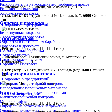
Раскрой металла на координатно-пробивном прессе
Липецкая обл., г. Липецк, ул. Алмазная. д. 15А
Ротационная вытяжка
Художественная ковка
Стаж (лет):
18
Сотрудников:
246
Площадь (м²):
6000
Станков:
30
Очистка и покраска
Подробнее о предприятии
Безвоздушная покраска
Дробеструйная обработка
ООО «Ремлитмаш»
Обработка в галтовочном барабане
Обработка в дробемёте
Рейтинг по отзывам:
(0.0)
Пескоструйная обработка
Покраска кистью
Липецкая обл., Грязинский район, с. Бутырки, ул.
Покраска краскопультом
Пролетарская, д. 1Г
Порошковая покраска
Стаж (лет):
15
Сотрудников:
87
Площадь (м²):
1600
Станков:
Лаборатория и контроль
28
Подробнее о предприятии
Визуально-измерительный контроль
Исследование порошковых материалов
Контроль проникающими веществами
ООО «Спецрезстрой»
Магнитопорошковый контроль
Металлография
Рейтинг по отзывам:
(0.0)
Определение остаточных напряжений
Определение предела прочности на растяжение
Липецкая обл., г. Липецк, ул. Ферросплавная, д. 24, оф. 3