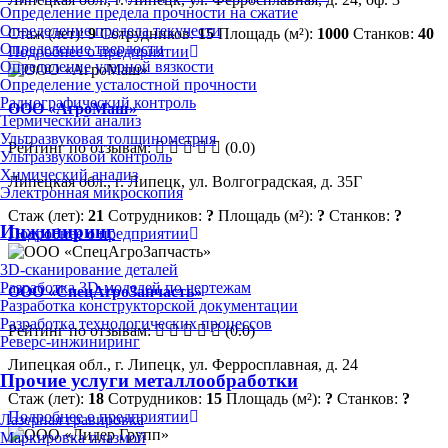
Определение предела прочности на сжатие
Определение предела текучести
Стаж (лет):
9
Сотрудников:
15
Площадь (м²):
1000
Станков:
40
Определение твердости
Подробнее о предприятии
Определение ударной вязкости
Определение усталостной прочности
Радиографический контроль
ООО «АгроМаш»
Термический анализ
Ультразвуковая толщинометрия
Рейтинг по отзывам:
(0.0)
Ультразвуковой контроль
Химический анализ
Липецкая обл., г. Липецк, ул. Волгоградская, д. 35Г
Электронная микроскопия
Стаж (лет):
21
Сотрудников:
?
Площадь (м²):
?
Станков:
?
Инжиниринг
Подробнее о предприятии
3D-сканирование деталей
Разработка 3D-моделей по чертежам
ООО «СпецАгроЗапчасть»
Разработка конструкторской документации
Разработка технологических процессов
Рейтинг по отзывам:
(0.0)
Реверс-инжиниринг
Липецкая обл., г. Липецк, ул. Ферросплавная, д. 24
Прочие услуги металлообработки
Стаж (лет):
18
Сотрудников:
15
Площадь (м²):
?
Станков:
?
Подробнее о предприятии
Лазерная гравировка
Маркировка плазмой