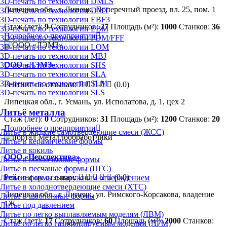
3D-печать по технологии DMLS
Липецкая обл., г. Липецк, Поперечный проезд, вл. 25, пом. 1
3D-печать по технологии DMT
3D-печать по технологии EBF3
Стаж (лет):
9
Сотрудников:
27
Площадь (м²):
1000
Станков:
36
3D-печать по технологии EBM
Подробнее о предприятии
3D-печать по технологии FDM/FFF
3D-печать по технологии LOM
3D-печать по технологии MBJ
ООО «ЛЭМЗ»
3D-печать по технологии SHS
3D-печать по технологии SLA
3D-печать по технологии SLM
Рейтинг по отзывам:
(0.0)
3D-печать по технологии SLS
Липецкая обл., г. Усмань, ул. Исполатова, д. 1, цех 2
Литьё металла
Стаж (лет):
0
Сотрудников:
31
Площадь (м²):
1200
Станков:
20
Подробнее о предприятии
Литье в жидкие самотвердеющие смеси (ЖСС)
Литье в керамические формы
Литье в кокиль
ООО «Перспектива»
Литье в оболочковые формы
Литье в песчаные формы (ПГС)
Рейтинг по отзывам:
(0.0)
Литье в формы с наружным отверждением
Литье в холоднотвердеющие смеси (ХТС)
Липецкая обл., г. Липецк, ул. Римского-Корсакова, владение
Литье в шаблонные формы
1Ж
Литье под давлением
Литье по легко выплавляемым моделям (ЛВМ)
Стаж (лет):
17
Сотрудников:
60
Площадь (м²):
2000
Станков:
Литье по легко газифицируемым моделям (ЛГМ)