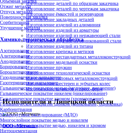
Объёмная закалка
Изготовление деталей по образцам заказчика
Отжиг металла
Изготовление деталей по чертежам заказчика
Отпуск металла
Изготовление ёмкостей и резервуаров
Поверхностная закалка
Изготовление закладных деталей
Сорбитизация
Изготовление изделий из алюминия
Улучшение металла
Изготовление изделий из арматуры
Изготовление изделий из нержавеющей стали
Химико-термическая обработка
Изготовление изделий из оцинкованной стали
Изготовление изделий из титана
Азотирование
Изготовление крепежа и метизов
Алитирование
Изготовление нестандартных металлоконструкций
Анодирование
Изготовление модельной оснастки
Борирование
Изготовление пружин
Бороалитирование
Изготовление технологической оснастки
Газодинамическое напыление
Изготовление типовых металлоконструкций
Газотермическое напыление
Изготовление шестерен и зубчатых колес
Гальваническое покрытие медью (меднение, омеднение)
Изготовление штампов и пресс-форм
Гальваническое покрытие никелем (никелирование)
Гальваническое покрытие хромом (хромирование)
Исполнители в Липецкой области
Гальваническое покрытие цинком (цинкование, оцинковка)
Карбонитрация
Микродуговое оксидирование (МДО)
Многослойное покрытие медью и никелем
Многослойное покрытие медью, никелем и хромом
ООО «Метмаш»
Нитроцементация