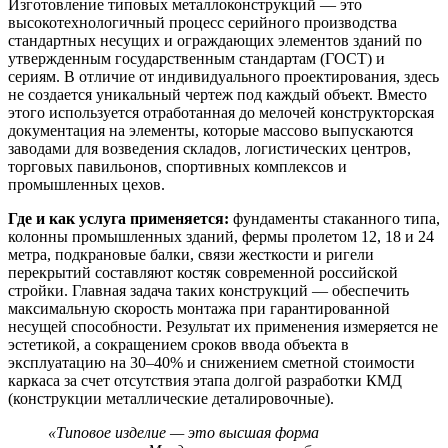
Изготовление типовых металлоконструкций — это
высокотехнологичный процесс серийного производства
стандартных несущих и ограждающих элементов зданий по
утвержденным государственным стандартам (ГОСТ) и
сериям. В отличие от индивидуального проектирования, здесь
не создается уникальный чертеж под каждый объект. Вместо
этого используется отработанная до мелочей конструкторская
документация на элементы, которые массово выпускаются
заводами для возведения складов, логистических центров,
торговых павильонов, спортивных комплексов и
промышленных цехов.
Где и как услуга применяется:
фундаменты стаканного типа,
колонны промышленных зданий, фермы пролетом 12, 18 и 24
метра, подкрановые балки, связи жесткости и ригели
перекрытий составляют костяк современной российской
стройки. Главная задача таких конструкций — обеспечить
максимальную скорость монтажа при гарантированной
несущей способности. Результат их применения измеряется не
эстетикой, а сокращением сроков ввода объекта в
эксплуатацию на 30–40% и снижением сметной стоимости
каркаса за счет отсутствия этапа долгой разработки КМД
(конструкции металлические деталировочные).
«Типовое изделие — это высшая форма