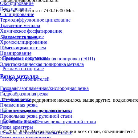
info@metalloobrabotchiki.ru
Оксидирование
Плакирование
Мы на связи пн-пт 7:00-16:00 Мск
Силицирование
Термодиффузионное цинкование
Травление металла
Химическое фосфатирование
Хромоалитирование
Разместить заказ
Хромосилицирование
Стать исполнителем
Цементация
Цианирование
Правовые документы
Электролитно-плазменная полировка (ЭПП)
Электрохимическая полировка металла
Реклама на портале
Резка металла
Подбор исполнителей
Газовая/газопламенная/кислородная резка
Блог
Гидроабразивная резка
Лазерная резка
Чтобы ваше предприятие находилось выше других, подключит
Плазменная резка
Поперечная резка рулонной стали
Продольная резка рулонной стали
Добавить виджет
Продольно-поперечная резка рулонной стали
Резка арматуры
© 2017-2026. Металлообработчики всех стран, объединяйтесь!
Резка на ленточнопильном станке