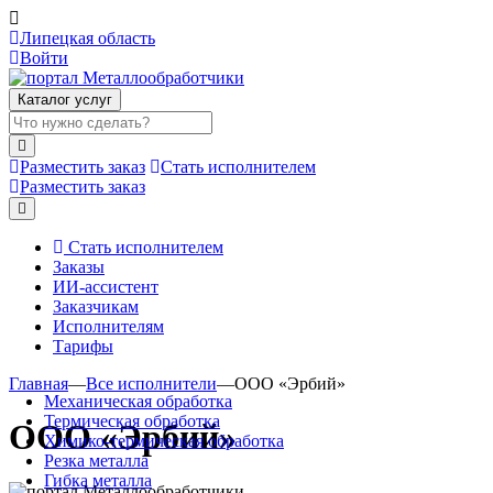
Липецкая область
Войти
Каталог услуг
Разместить заказ
Стать исполнителем
Разместить заказ
Стать исполнителем
Заказы
ИИ-ассистент
Заказчикам
Исполнителям
Тарифы
Главная
—
Все исполнители
—
ООО «Эрбий»
Механическая обработка
Термическая обработка
ООО «Эрбий»
Химико-термическая обработка
Резка металла
Гибка металла