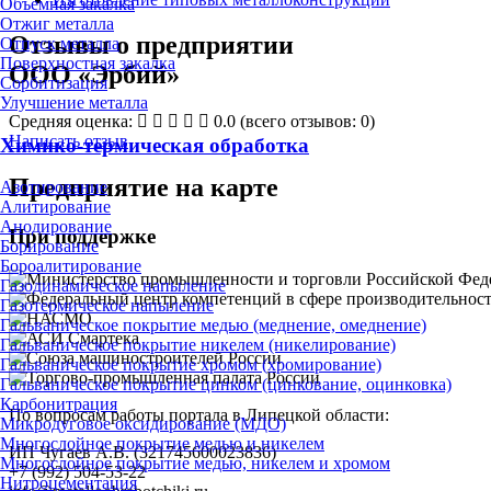
Объёмная закалка
Отжиг металла
Отзывы о предприятии
Отпуск металла
Поверхностная закалка
ООО «Эрбий»
Сорбитизация
Улучшение металла
Средняя оценка:
0.0
(всего отзывов: 0)
Написать отзыв
Химико-термическая обработка
Предприятие на карте
Азотирование
Алитирование
Анодирование
При поддержке
Борирование
Бороалитирование
Газодинамическое напыление
Газотермическое напыление
Гальваническое покрытие медью (меднение, омеднение)
Гальваническое покрытие никелем (никелирование)
Гальваническое покрытие хромом (хромирование)
Гальваническое покрытие цинком (цинкование, оцинковка)
Карбонитрация
По вопросам работы портала в Липецкой области:
Микродуговое оксидирование (МДО)
Многослойное покрытие медью и никелем
ИП Чугаев А.В. (321745600023836)
Многослойное покрытие медью, никелем и хромом
+7 (992) 504-53-22
Нитроцементация