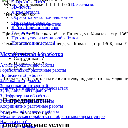
Сварочные работы
Рейтинг по отзывам:
0.0
Все отзывы
3D-печать
Литьё металла
ИНН: 4800009634
Обработка металлов давлением
Очистка и покраска
Проверить исполнителя
Лаборатория и контроль
Инжиниринг
Производство: Липецкая обл., г. Липецк, ул. Ковалева, стр. 136Б
Прочие услуги металлообработки
Изготовление деталей
Офис: Липецкая обл., г. Липецк, ул. Ковалева, стр. 136Б, пом. 7
Стаж (лет):
3
Механическая обработка
Сотрудников:
?
Площадь (м²):
?
Алмазно-расточные работы
Станков:
?
Горизонтально-расточные работы
Долбёжная обработка
Чтобы увидеть контакты исполнителя, подключите подходящи
Заточка инструмента
Зенкерование отверстий
Разместить заказ
Пожаловаться
Зубодолбёжная обработка
Зубофрезерная обработка
О предприятии
Зубошлифовальные работы
Координатно-расточные работы
Круглошлифовальные работы
Информация отсутствует.
Механическая обработка на обрабатывающем центре
Накатка резьбы
Оказываемые услуги
Нарезание резьбы