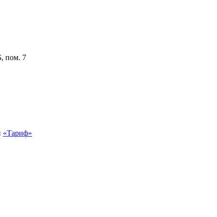
, пом. 7
й
«Тариф»