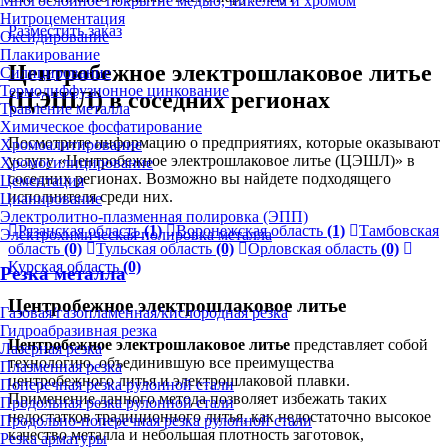
Многослойное покрытие медью, никелем и хромом
Нитроцементация
Разместить заказ
Оксидирование
Плакирование
Центробежное электрошлаковое литье
Силицирование
Термодиффузионное цинкование
(ЦЭШЛ) в соседних регионах
Травление металла
Химическое фосфатирование
Посмотрите информацию о предприятиях, которые оказывают
Хромоалитирование
услугу «Центробежное электрошлаковое литье (ЦЭШЛ)» в
Хромосилицирование
соседних регионах. Возможно вы найдете подходящего
Цементация
исполнителя среди них.
Цианирование
Электролитно-плазменная полировка (ЭПП)
Рязанская область
(1)
Воронежская область
(1)
Тамбовская
Электрохимическая полировка металла
область
(0)
Тульская область
(0)
Орловская область
(0)
Курская область
(0)
Резка металла
Центробежное электрошлаковое литье
Газовая/газопламенная/кислородная резка
Гидроабразивная резка
Центробежное электрошлаковое литье
представляет собой
Лазерная резка
технологию, объединившую все преимущества
Плазменная резка
центробежного литья и электрошлаковой плавки.
Поперечная резка рулонной стали
Применение данного метода позволяет избежать таких
Продольная резка рулонной стали
недостатков традиционного литья, как недостаточно высокое
Продольно-поперечная резка рулонной стали
качество металла и небольшая плотность заготовок,
Резка арматуры