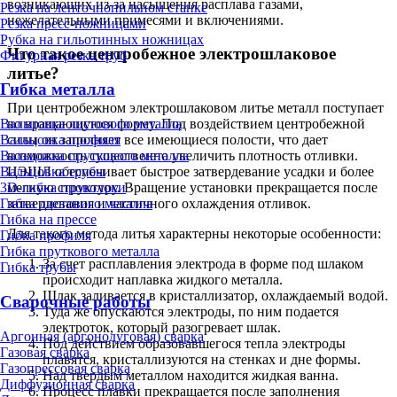
возникающих из-за насыщения расплава газами,
Резка на ленточнопильном станке
нежелательными примесями и включениями.
Резка пресс-ножницами
Рубка на гильотинных ножницах
Что такое центробежное электрошлаковое
Фигурная резка труб
литье?
Гибка металла
При центробежном электрошлаковом литье металл поступает
во вращающуюся форму. Под воздействием центробежной
Вальцовка листового металла
силы он заполняет все имеющиеся полости, что дает
Вальцовка профиля
возможность существенно увеличить плотность отливки.
Вальцовка пруткового металла
ЦЭШЛ обеспечивает быстрое затвердевание усадки и более
Вальцовка трубы
мелкую структуру. Вращение установки прекращается после
3D-гибка проволоки
затвердевания и частичного охлаждения отливок.
Гибка листового металла
Гибка на прессе
Для такого метода литья характерны некоторые особенности:
Гибка профиля
Гибка пруткового металла
За счет расплавления электрода в форме под шлаком
Гибка трубы
происходит наплавка жидкого металла.
Шлак заливается в кристаллизатор, охлаждаемый водой.
Сварочные работы
Туда же опускаются электроды, по ним подается
электроток, который разогревает шлак.
Аргонная (аргонодуговая) сварка
Под действием образовавшегося тепла электроды
Газовая сварка
плавятся, кристаллизуются на стенках и дне формы.
Газопрессовая сварка
Над твердым металлом находится жидкая ванна.
Диффузионная сварка
Процесс плавки прекращается после заполнения