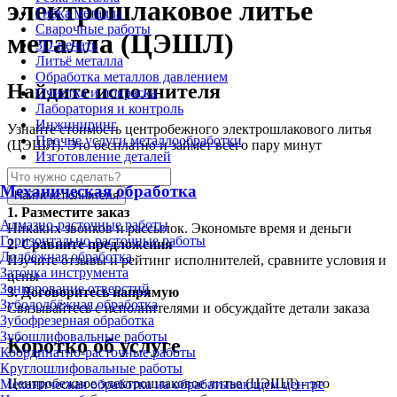
электрошлаковое литье
Гибка металла
Сварочные работы
металла (ЦЭШЛ)
3D-печать
Литьё металла
Обработка металлов давлением
Найдите исполнителя
Очистка и покраска
Лаборатория и контроль
Инжиниринг
Узнайте стоимость центробежного электрошлакового литья
Прочие услуги металлообработки
(ЦЭШЛ). Это бесплатно и займет всего пару минут
Изготовление деталей
Механическая обработка
Найти исполнителя
1.
Разместите заказ
Алмазно-расточные работы
Никаких звонков и рассылок. Экономьте время и деньги
Горизонтально-расточные работы
2.
Сравните предложения
Долбёжная обработка
Изучите отзывы и рейтинг исполнителей, сравните условия и
Заточка инструмента
цены
Зенкерование отверстий
3.
Договоритесь напрямую
Зубодолбёжная обработка
Связывайтесь с исполнителями и обсуждайте детали заказа
Зубофрезерная обработка
Зубошлифовальные работы
Коротко об услуге
Координатно-расточные работы
Круглошлифовальные работы
Центробежное электрошлаковое литье (ЦЭШЛ) - это
Механическая обработка на обрабатывающем центре