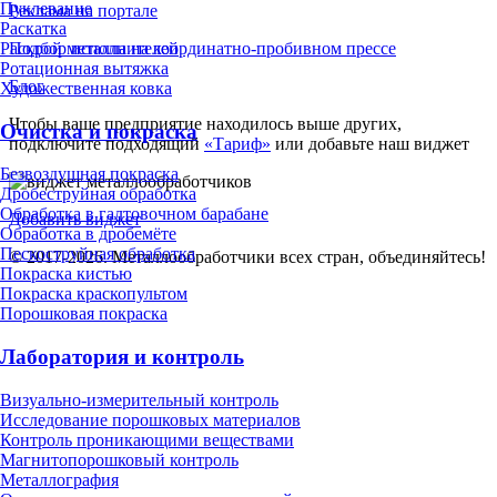
Пуклевание
Реклама на портале
Раскатка
Раскрой металла на координатно-пробивном прессе
Подбор исполнителей
Ротационная вытяжка
Блог
Художественная ковка
Чтобы ваше предприятие находилось выше других,
Очистка и покраска
подключите подходящий
«Тариф»
или добавьте наш виджет
Безвоздушная покраска
Дробеструйная обработка
Обработка в галтовочном барабане
Добавить виджет
Обработка в дробемёте
Пескоструйная обработка
© 2017-2026. Металлообработчики всех стран, объединяйтесь!
Покраска кистью
Покраска краскопультом
Порошковая покраска
Лаборатория и контроль
Визуально-измерительный контроль
Исследование порошковых материалов
Контроль проникающими веществами
Магнитопорошковый контроль
Металлография