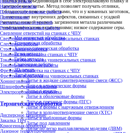
технология, объединяющая в себе электрошлаковую плавку и
Накатка резьбы
центробежное литье. Метод позволяет получать отливки,
Нарезание резьбы
обладающие теме же свойствами, что и у кованных заготовок,
Плоскошлифовальные работы
а именно: нет внутренних дефектов, связанных с усадкой
Протягивание
металла; низкий уровень загрязнения металла различными
Развертывание отверстий
неметаллическими вкраплениями; низкое содержание серы.
Резьбошлифовальные работы
Сверление отверстий на станках с ЧПУ
Механическая обработка
Сверление отверстий на универсальных станках
Термическая обработка
Слесарные работы
Химико-термическая обработка
Строгальная обработка
Резка металла
Токарная обработка на станках с ЧПУ
Гибка металла
Токарная обработка на универсальных станках
Сварочные работы
Токарно-автоматные работы
3D-печать
Фрезерная обработка на станках с ЧПУ
Литьё металла
Фрезерная обработка на универсальных станках
Литье в жидкие самотвердеющие смеси (ЖСС)
Хонингование
Литье в керамические формы
Шлицефрезерная обработка
Литье в кокиль
Электроэрозионная обработка
Литье в оболочковые формы
Литье в песчаные формы (ПГС)
Термическая обработка
Литье в формы с наружным отверждением
Литье в холоднотвердеющие смеси (ХТС)
Дисперсное твердение
Литье в шаблонные формы
Закалка ТВЧ
Литье под давлением
Криогенная обработка
Литье по легко выплавляемым моделям (ЛВМ)
Лазерное термоупрочнение