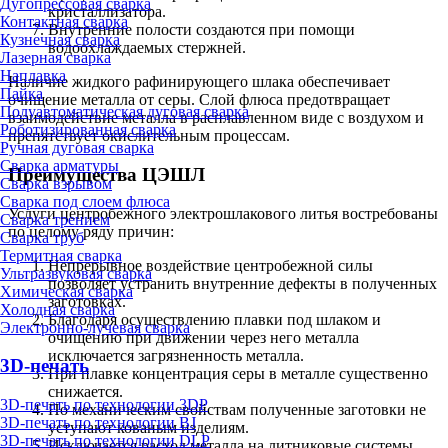
Дугопрессовая сварка
кристаллизатора.
Контактная сварка
Внутренние полости создаются при помощи
Кузнечная сварка
водоохлаждаемых стержней.
Лазерная сварка
Наплавка
Наличие жидкого рафинирующего шлака обеспечивает
Пайка
очищение металла от серы. Слой флюса предотвращает
Полуавтоматическая дуговая сварка
взаимодействие металла в расплавленном виде с воздухом и
Роботизированная сварка
препятствует окислительным процессам.
Ручная дуговая сварка
Сварка арматуры
Преимущества ЦЭШЛ
Сварка взрывом
Сварка под слоем флюса
Услуги центробежного электрошлакового литья востребованы
Сварка трением
по целому ряду причин:
Сварка труб
Термитная сварка
Непрерывное воздействие центробежной силы
Ультразвуковая сварка
позволяет устранить внутренние дефекты в полученных
Химическая сварка
заготовках.
Холодная сварка
Благодаря осуществлению плавки под шлаком и
Электронно-лучевая сварка
очищению при движении через него металла
исключается загрязненность металла.
3D-печать
При плавке концентрация серы в металле существенно
снижается.
3D-печать по технологии 3DP
По механическим свойствам полученные заготовки не
3D-печать по технологии BJ
уступают кованым изделиям.
3D-печать по технологии DLP
Исключается расход металла на литниковые системы.