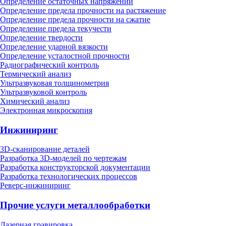
Определение остаточных напряжений
Определение предела прочности на растяжение
Определение предела прочности на сжатие
Определение предела текучести
Определение твердости
Определение ударной вязкости
Определение усталостной прочности
Радиографический контроль
Термический анализ
Ультразвуковая толщинометрия
Ультразвуковой контроль
Химический анализ
Электронная микроскопия
Инжиниринг
3D-сканирование деталей
Разработка 3D-моделей по чертежам
Разработка конструкторской документации
Разработка технологических процессов
Реверс-инжиниринг
Прочие услуги металлообработки
Лазерная гравировка