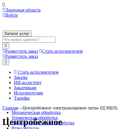
Липецкая область
Войти
Каталог услуг
Разместить заказ
Стать исполнителем
Разместить заказ
Стать исполнителем
Заказы
ИИ-ассистент
Заказчикам
Исполнителям
Тарифы
Главная
—
Центробежное электрошлаковое литье (ЦЭШЛ)
Механическая обработка
Термическая обработка
Центробежное
Химико-термическая обработка
Резка металла