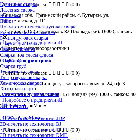
Кузнечная сварка
Рейтинг по отзывам:
(0.0)
Лазерная сварка
Липецкая обл., Грязинский район, с. Бутырки, ул.
Наплавка
Пролетарская, д. 1Г
Пайка
Полуавтоматическая дуговая сварка
Стаж (лет):
15
Сотрудников:
87
Площадь (м²):
1600
Станков:
Роботизированная сварка
28
Ручная дуговая сварка
Подробнее о предприятии
Сварка арматуры
Сварка взрывом
Сварка под слоем флюса
Сварка трением
ООО «Спецрезстрой»
Сварка труб
Термитная сварка
Рейтинг по отзывам:
(0.0)
Ультразвуковая сварка
Химическая сварка
Липецкая обл., г. Липецк, ул. Ферросплавная, д. 24, оф. 3
Холодная сварка
Электронно-лучевая сварка
Стаж (лет):
9
Сотрудников:
15
Площадь (м²):
1000
Станков:
40
Подробнее о предприятии
3D-печать
ООО «АгроМаш»
3D-печать по технологии 3DP
3D-печать по технологии BJ
3D-печать по технологии DLP
Рейтинг по отзывам:
(0.0)
3D-печать по технологии DMD