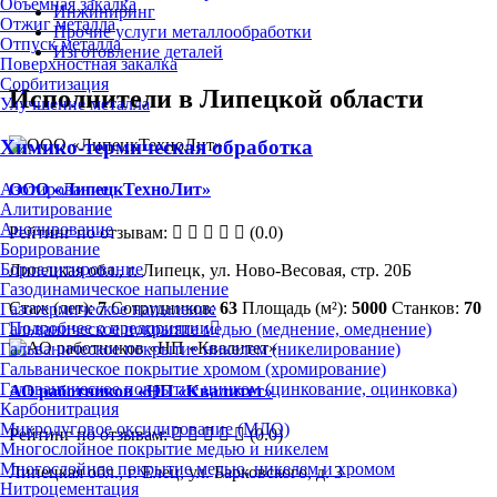
Объёмная закалка
Инжиниринг
Отжиг металла
Прочие услуги металлообработки
Отпуск металла
Изготовление деталей
Поверхностная закалка
Сорбитизация
Исполнители в Липецкой области
Улучшение металла
Химико-термическая обработка
ООО «ЛипецкТехноЛит»
Азотирование
Алитирование
Анодирование
Рейтинг по отзывам:
(0.0)
Борирование
Бороалитирование
Липецкая обл., г. Липецк, ул. Ново-Весовая, стр. 20Б
Газодинамическое напыление
Стаж (лет):
7
Сотрудников:
63
Площадь (м²):
5000
Станков:
70
Газотермическое напыление
Подробнее о предприятии
Гальваническое покрытие медью (меднение, омеднение)
Гальваническое покрытие никелем (никелирование)
Гальваническое покрытие хромом (хромирование)
Гальваническое покрытие цинком (цинкование, оцинковка)
АО работников «НП «Квалитет»
Карбонитрация
Микродуговое оксидирование (МДО)
Рейтинг по отзывам:
(0.0)
Многослойное покрытие медью и никелем
Многослойное покрытие медью, никелем и хромом
Липецкая обл., г. Елец, ул. Барковского, д. 3
Нитроцементация