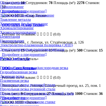
Оксидирование
Стаж (лет):
10
Сотрудников:
78
Площадь (м²):
2278
Станков:
Плакирование
57
Силицирование
Подробнее о предприятии
Термодиффузионное цинкование
Травление металла
Химическое фосфатирование
ООО НПП «Свар Техно»
Хромоалитирование
Хромосилицирование
Рейтинг по отзывам:
(0.0)
Цементация
Цианирование
Липецкая обл., г. Липецк, ул. Студёновская, д. 126
Электролитно-плазменная полировка (ЭПП)
Электрохимическая полировка металла
Стаж (лет):
15
Сотрудников:
35
Площадь (м²):
500
Станков:
15
Подробнее о предприятии
Резка металла
Газовая/газопламенная/кислородная резка
ООО «СпецДеталь»
Гидроабразивная резка
Лазерная резка
Рейтинг по отзывам:
(0.0)
Плазменная резка
Поперечная резка рулонной стали
Липецкая обл., г. Липецк, Поперечный проезд, вл. 25, пом. 1
Продольная резка рулонной стали
Продольно-поперечная резка рулонной стали
Стаж (лет):
9
Сотрудников:
27
Площадь (м²):
1000
Станков:
36
Резка арматуры
Подробнее о предприятии
Резка на ленточнопильном станке