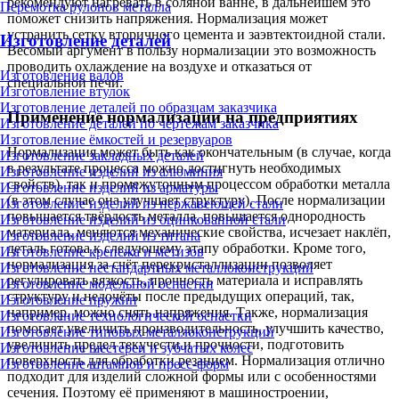
рекомендуют нагревать в соляной ванне, в дальнейшем это
Перемотка рулонов металла
поможет снизить напряжения. Нормализация может
устранить сетку вторичного цемента и заэвтектоидной стали.
Изготовление деталей
Весомый аргумент в пользу нормализации это возможность
проводить охлаждение на воздухе и отказаться от
Изготовление валов
специальной печи.
Изготовление втулок
Изготовление деталей по образцам заказчика
Применение нормализации на предприятиях
Изготовление деталей по чертежам заказчика
Изготовление ёмкостей и резервуаров
Нормализация может быть как окончательным (в случае, когда
Изготовление закладных деталей
в результате процесса можно достигнуть необходимых
Изготовление изделий из алюминия
свойств), так и промежуточным процессом обработки металла
Изготовление изделий из арматуры
(в этом случае она улучшает структуру). После нормализации
Изготовление изделий из нержавеющей стали
повышается твёрдость металла, повышается однородность
Изготовление изделий из оцинкованной стали
материала, меняются механические свойства, исчезает наклёп,
Изготовление изделий из титана
деталь готова к следующему этапу обработки. Кроме того,
Изготовление крепежа и метизов
нормализация за счёт перекристаллизации позволяет
Изготовление нестандартных металлоконструкций
регулировать вязкость, прочность материала и исправлять
Изготовление модельной оснастки
структуру и недочёты после предыдущих операций, так,
Изготовление пружин
например, можно снять напряжения. Также, нормализация
Изготовление технологической оснастки
помогает увеличить производительность, улучшить качество,
Изготовление типовых металлоконструкций
увеличить предел текучести и прочности, подготовить
Изготовление шестерен и зубчатых колес
поверхность для обработки резанием. Нормализация отлично
Изготовление штампов и пресс-форм
подходит для изделий сложной формы или с особенностями
сечения. Поэтому её применяют в машиностроении,