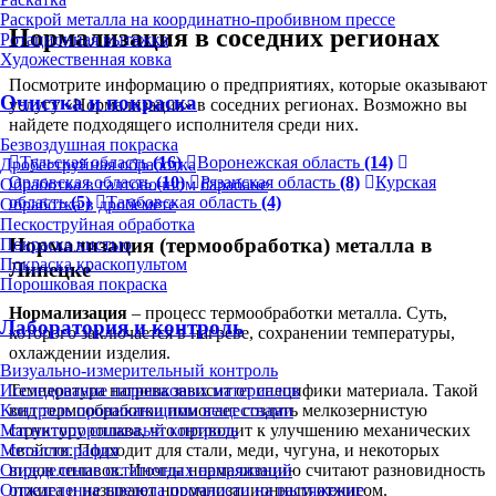
Раскрой металла на координатно-пробивном прессе
Нормализация в соседних регионах
Ротационная вытяжка
Художественная ковка
Посмотрите информацию о предприятиях, которые оказывают
Очистка и покраска
услугу «Нормализация» в соседних регионах. Возможно вы
найдете подходящего исполнителя среди них.
Безвоздушная покраска
Тульская область
(16)
Воронежская область
(14)
Дробеструйная обработка
Орловская область
(10)
Рязанская область
(8)
Курская
Обработка в галтовочном барабане
область
(5)
Тамбовская область
(4)
Обработка в дробемёте
Пескоструйная обработка
Нормализация (термообработка) металла в
Покраска кистью
Покраска краскопультом
Липецке
Порошковая покраска
Нормализация
– процесс термообработки металла. Суть,
Лаборатория и контроль
которого заключается в нагреве, сохранении температуры,
охлаждении изделия.
Визуально-измерительный контроль
Температура нагрева зависит от специфики материала. Такой
Исследование порошковых материалов
вид термообработки помогает создать мелкозернистую
Контроль проникающими веществами
структуру сплава, что приводит к улучшению механических
Магнитопорошковый контроль
свойств. Подходит для стали, меди, чугуна, и некоторых
Металлография
видов сплавов. Иногда нормализацию считают разновидность
Определение остаточных напряжений
отжига и называют нормализационным отжигом.
Определение предела прочности на растяжение