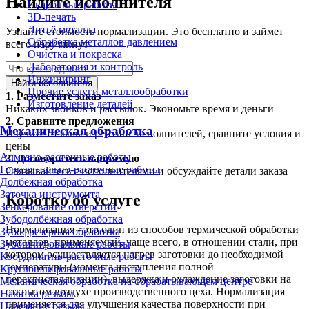
Найдите исполнителя
Сварочные работы
3D-печать
Литьё металла
Узнайте стоимость нормализации. Это бесплатно и займет
Обработка металлов давлением
всего пару минут
Очистка и покраска
Лаборатория и контроль
Инжиниринг
Найти исполнителя
Прочие услуги металлообработки
1.
Разместите заказ
Изготовление деталей
Никаких звонков и рассылок. Экономьте время и деньги
2.
Сравните предложения
Механическая обработка
Изучите отзывы и рейтинг исполнителей, сравните условия и
цены
Алмазно-расточные работы
3.
Договоритесь напрямую
Горизонтально-расточные работы
Связывайтесь с исполнителями и обсуждайте детали заказа
Долбёжная обработка
Заточка инструмента
Коротко об услуге
Зенкерование отверстий
Зубодолбёжная обработка
Нормализация - это один из способов термической обработки
Зубофрезерная обработка
металлов, применяемый, чаще всего, в отношении стали, при
Зубошлифовальные работы
котором осуществляется нагрев заготовки до необходимой
Координатно-расточные работы
температуры (момента наступления полной
Круглошлифовальные работы
перекристаллизации), выдержка и охлаждение заготовки на
Механическая обработка на обрабатывающем центре
открытом воздухе производственного цеха. Нормализация
Накатка резьбы
применяется для улучшения качества поверхности при
Нарезание резьбы