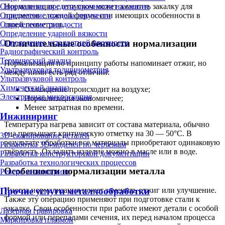
Нормализация с отпуском может заменить закалку для
Определение предела прочности на сжатие
предметов сложной формы или имеющих особенности в
Определение предела текучести
своей геометрии.
Определение твердости
Определение ударной вязкости
Определение усталостной прочности
Отличительные особенности нормализации
Радиографический контроль
Термический анализ
Нормализация по принципу работы напоминает отжиг, но
Ультразвуковая толщинометрия
между ними есть ряд отличий:
Ультразвуковой контроль
Химический анализ
Охлаждение происходит на воздухе;
Электронная микроскопия
Нормализация экономичнее;
Менее затратная по времени.
Инжиниринг
Температура нагрева зависит от состава материала, обычно
она превышает критическую отметку на 30 — 50°С. В
3D-сканирование деталей
результате обработки все материалы приобретают одинаковую
Разработка 3D-моделей по чертежам
твёрдость. Охладить изделие можно в масле или в воде.
Разработка конструкторской документации
Разработка технологических процессов
Особенности нормализации металла
Реверс-инжиниринг
Прочие услуги металлообработки
Иногда нормализация может заменить отжиг или улучшение.
Также эту операцию применяют при подготовке стали к
закалке. Свои особенности при работе имеют детали с особой
Лазерная гравировка
формой или перепадами сечения, их перед началом процесса
Маркировка плазмой