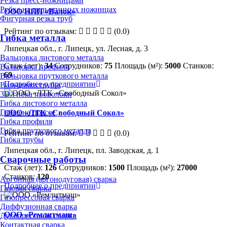
Резка пресс-ножницами
Рубка на гильотинных ножницах
ООО НПП «Валок»
Фигурная резка труб
Рейтинг по отзывам:
(0.0)
Гибка металла
Липецкая обл., г. Липецк, ул. Лесная, д. 3
Вальцовка листового металла
Стаж (лет):
34
Сотрудников:
75
Площадь (м²):
5000
Станков:
Вальцовка профиля
69
Вальцовка пруткового металла
Подробнее о предприятии
Вальцовка трубы
3D-гибка проволоки
Гибка листового металла
Гибка на прессе
ООО «ЛТК «Свободный Сокол»
Гибка профиля
Гибка пруткового металла
Рейтинг по отзывам:
(0.0)
Гибка трубы
Липецкая обл., г. Липецк, пл. Заводская, д. 1
Сварочные работы
Стаж (лет):
126
Сотрудников:
1500
Площадь (м²):
27000
Станков:
120
Аргонная (аргонодуговая) сварка
Подробнее о предприятии
Газовая сварка
Газопрессовая сварка
Диффузионная сварка
ООО «Ремлитмаш»
Дугопрессовая сварка
Контактная сварка