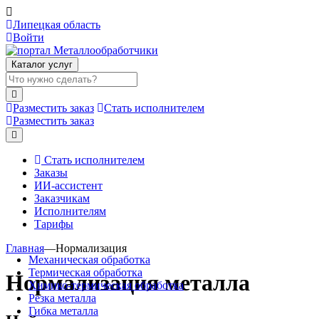
Липецкая область
Войти
Каталог услуг
Разместить заказ
Стать исполнителем
Разместить заказ
Стать исполнителем
Заказы
ИИ-ассистент
Заказчикам
Исполнителям
Тарифы
Главная
—
Нормализация
Механическая обработка
Термическая обработка
Нормализация металла
Химико-термическая обработка
Резка металла
Гибка металла