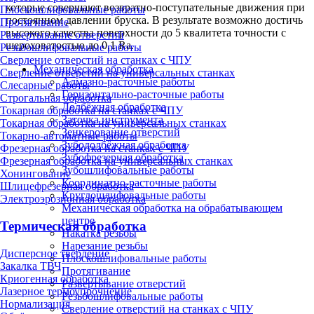
которые совершают возвратно-поступательные движения при
Плоскошлифовальные работы
постоянном давлении бруска. В результате возможно достичь
Протягивание
высокого качества поверхности до 5 квалитета точности с
Развертывание отверстий
шероховатостью до 0,1 Ra.
Резьбошлифовальные работы
Сверление отверстий на станках с ЧПУ
Механическая обработка
Сверление отверстий на универсальных станках
Алмазно-расточные работы
Слесарные работы
Горизонтально-расточные работы
Строгальная обработка
Долбёжная обработка
Токарная обработка на станках с ЧПУ
Заточка инструмента
Токарная обработка на универсальных станках
Зенкерование отверстий
Токарно-автоматные работы
Зубодолбёжная обработка
Фрезерная обработка на станках с ЧПУ
Зубофрезерная обработка
Фрезерная обработка на универсальных станках
Зубошлифовальные работы
Хонингование
Координатно-расточные работы
Шлицефрезерная обработка
Круглошлифовальные работы
Электроэрозионная обработка
Механическая обработка на обрабатывающем
центре
Термическая обработка
Накатка резьбы
Нарезание резьбы
Дисперсное твердение
Плоскошлифовальные работы
Закалка ТВЧ
Протягивание
Криогенная обработка
Развертывание отверстий
Лазерное термоупрочнение
Резьбошлифовальные работы
Нормализация
Сверление отверстий на станках с ЧПУ