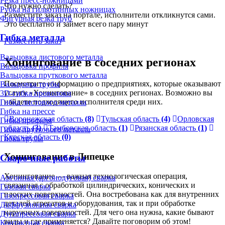
Резка пресс-ножницами
Что нужно сделать?
Рубка на гильотинных ножницах
Разместите заказ на портале, исполнители откликнутся сами.
Фигурная резка труб
Это бесплатно и займет всего пару минут
Гибка металла
Разместить заказ
Вальцовка листового металла
Хонингование в соседних регионах
Вальцовка профиля
Вальцовка пруткового металла
Посмотрите информацию о предприятиях, которые оказывают
Вальцовка трубы
услугу «Хонингование» в соседних регионах. Возможно вы
3D-гибка проволоки
найдете подходящего исполнителя среди них.
Гибка листового металла
Гибка на прессе
Воронежская область
(8)
Тульская область
(4)
Орловская
Гибка профиля
область
(3)
Тамбовская область
(1)
Рязанская область
(1)
Гибка пруткового металла
Курская область
(0)
Гибка трубы
Хонингование в Липецке
Сварочные работы
Хонингование — важная технологическая операция,
Аргонная (аргонодуговая) сварка
связанная с обработкой цилиндрических, конических и
Газовая сварка
плоских поверхностей. Она востребована как для внутренних
Газопрессовая сварка
деталей агрегатов и оборудования, так и при обработке
Диффузионная сварка
наружных поверхностей. Для чего она нужна, какие бывают
Дугопрессовая сварка
виды и где применяется? Давайте поговорим об этом!
Контактная сварка