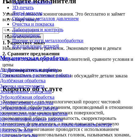
Найдите исполнителя
Сварочные работы
3D-печать
Литьё металла
Узнайте стоимость хонингования. Это бесплатно и займет
Обработка металлов давлением
всего пару минут
Очистка и покраска
Лаборатория и контроль
Инжиниринг
Найти исполнителя
Прочие услуги металлообработки
1.
Разместите заказ
Изготовление деталей
Никаких звонков и рассылок. Экономьте время и деньги
2.
Сравните предложения
Механическая обработка
Изучите отзывы и рейтинг исполнителей, сравните условия и
цены
Алмазно-расточные работы
3.
Договоритесь напрямую
Горизонтально-расточные работы
Связывайтесь с исполнителями и обсуждайте детали заказа
Долбёжная обработка
Заточка инструмента
Коротко об услуге
Зенкерование отверстий
Зубодолбёжная обработка
Хонингование - это технологический процесс чистовой
Зубофрезерная обработка
абразивной обработки резанием, производимый в отношении
Зубошлифовальные работы
конических или цилиндрических поверхностей,
Координатно-расточные работы
позволяющий убрать шероховатость, скорректировать
Круглошлифовальные работы
геометрию форм изделия, а также повысить размерную
Механическая обработка на обрабатывающем центре
точность. Хонингование проводится с использованием
Накатка резьбы
специальных хонинговальных головок, называемых хонами,
Нарезание резьбы