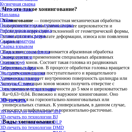
Кузнечная сварка
Что это такое хонингование?
Лазерная сварка
Наплавка
Пайка
Хонингование
— поверхностная механическая обработка
Полуавтоматическая дуговая сварка
поверхности с целью уменьшения ее шероховатости и
Роботизированная сварка
проведения коррекции отклонений от геометрической формы,
Ручная дуговая сварка
появившихся в результате деформации, износа или появления
Сварка арматуры
царапин.
Сварка взрывом
Сварка под слоем флюса
Под хонингованием понимается абразивная обработка
Сварка трением
поверхности с применением специальных абразивных
Сварка труб
головок — хонов. Состоит такая головка из раздвижных
Термитная сварка
абразивных брусков. В процессе обработки головка вращается
Ультразвуковая сварка
и, путем совмещения поступательного и вращательного
Химическая сварка
движения, полирует внутреннюю поверхность цилиндра или
Холодная сварка
конуса. С помощью хонов можно получить отверстие с
Электронно-лучевая сварка
отклонением от цилиндричности до 5 мкм и шероховатостью
Ra=0,63÷0,04. Возможно и наружное хонингование. Оно
выполняется на горизонтально-хонинговальных или
3D-печать
универсальных станках. К универсальным, в данном случае,
относятся шлифовальные и горизонтально-расточные.
3D-печать по технологии 3DP
3D-печать по технологии BJ
Виды хонингования
3D-печать по технологии DLP
3D-печать по технологии DMD