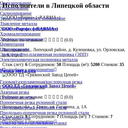
Оксидирование
Исполнители в Липецкой области
Плакирование
Силицирование
Термодиффузионное цинкование
Травление металла
ООО «Рарма» («RARMA»)
Химическое фосфатирование
Хромоалитирование
Хромосилицирование
Рейтинг по отзывам:
(0.0)
Цементация
Цианирование
Липецкая обл., Липецкий район, д. Кулешовка, ул. Орловская,
Электролитно-плазменная полировка (ЭПП)
д. 6, стр. 2
Электрохимическая полировка металла
Стаж (лет):
6
Сотрудников:
50
Площадь (м²):
5200
Станков:
35
Подробнее о предприятии
Резка металла
Газовая/газопламенная/кислородная резка
ООО ТД «Грязинский Завод Цепей»
Гидроабразивная резка
Лазерная резка
Рейтинг по отзывам:
(0.0)
Плазменная резка
Поперечная резка рулонной стали
Липецкая обл., г. Грязи, ул. Гагарина, д. 1А
Продольная резка рулонной стали
Продольно-поперечная резка рулонной стали
Стаж (лет):
9
Сотрудников:
?
Площадь (м²):
?
Станков:
?
Резка арматуры
Подробнее о предприятии
Резка на ленточнопильном станке