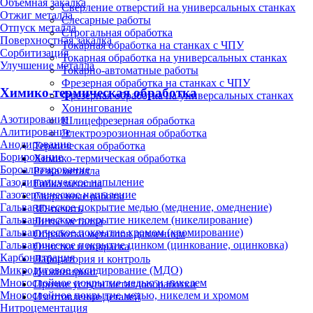
Объёмная закалка
Сверление отверстий на универсальных станках
Отжиг металла
Слесарные работы
Отпуск металла
Строгальная обработка
Поверхностная закалка
Токарная обработка на станках с ЧПУ
Сорбитизация
Токарная обработка на универсальных станках
Улучшение металла
Токарно-автоматные работы
Фрезерная обработка на станках с ЧПУ
Химико-термическая обработка
Фрезерная обработка на универсальных станках
Хонингование
Азотирование
Шлицефрезерная обработка
Алитирование
Электроэрозионная обработка
Анодирование
Термическая обработка
Борирование
Химико-термическая обработка
Бороалитирование
Резка металла
Газодинамическое напыление
Гибка металла
Газотермическое напыление
Сварочные работы
Гальваническое покрытие медью (меднение, омеднение)
3D-печать
Гальваническое покрытие никелем (никелирование)
Литьё металла
Гальваническое покрытие хромом (хромирование)
Обработка металлов давлением
Гальваническое покрытие цинком (цинкование, оцинковка)
Очистка и покраска
Карбонитрация
Лаборатория и контроль
Микродуговое оксидирование (МДО)
Инжиниринг
Многослойное покрытие медью и никелем
Прочие услуги металлообработки
Многослойное покрытие медью, никелем и хромом
Изготовление деталей
Нитроцементация