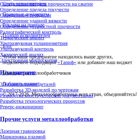
Стать исполнителем
Определение предела прочности на сжатие
Определение предела текучести
Правовые документы
Определение твердости
Определение ударной вязкости
Реклама на портале
Определение усталостной прочности
Радиографический контроль
Подбор исполнителей
Термический анализ
Ультразвуковая толщинометрия
Блог
Ультразвуковой контроль
Химический анализ
Чтобы ваше предприятие находилось выше других,
Электронная микроскопия
подключите подходящий
«Тариф»
или добавьте наш виджет
Инжиниринг
Добавить виджет
3D-сканирование деталей
Разработка 3D-моделей по чертежам
© 2017-2026. Металлообработчики всех стран, объединяйтесь!
Разработка конструкторской документации
Разработка технологических процессов
Реверс-инжиниринг
Прочие услуги металлообработки
Лазерная гравировка
Маркировка плазмой