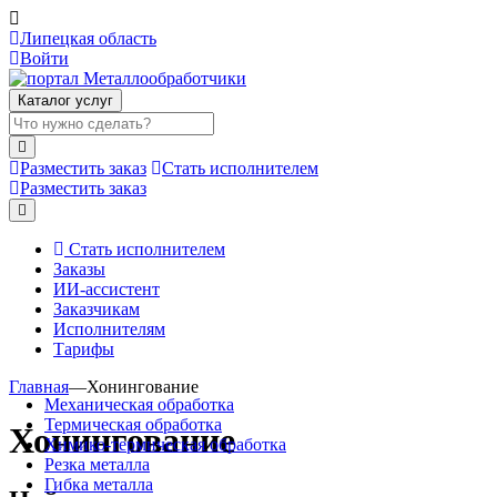
Липецкая область
Войти
Каталог услуг
Разместить заказ
Стать исполнителем
Разместить заказ
Стать исполнителем
Заказы
ИИ-ассистент
Заказчикам
Исполнителям
Тарифы
Главная
—
Хонингование
Механическая обработка
Термическая обработка
Хонингование
Химико-термическая обработка
Резка металла
Гибка металла