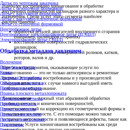
Литье по чертежам заказчика
Наиболее востребовано хонингование в обработке
Литье с безопочной формовкой
внутренних поверхностей цилиндров разного характера и
Литье с вакуумной формовкой
назначения. Среди услуг этого сегмента наиболее
Литье с вакуумно-плёночной формовкой
распространены:
Литье со стопочной формовкой
Центробежное литье
обработка деталей двигателей внутреннего сгорания
Центробежное электрошлаковое литье (ЦЭШЛ)
(например, цилиндров сгорания)
Электрошлаковое литье (ЭШЛ)
восстановление поверхностей гидравлических
цилиндров;
Обработка металлов давлением
финишная обработка поверхностей роликов, катков,
роторов, валов и др.
Волочение
Вырубка металла
При этом предприятия, оказывающие услуги по
Ковка
хонингованию — это не только автосервисы и ремонтные
Листовая штамповка
фирмы. Эти работы востребованы и у производителей
Объёмная штамповка
оборудования, но в их случае намного выгодней иметь
Перфорация металла
собственное оборудование.
Правка плоского металлопроката
Хонингование
— важный этап абразивной обработки
Прессование металла
цилиндрических и конических поверхностей,
Пробивка металла
ориентированный на коррекцию их геометрической формы и
Прокатка металла
повышение их точности. С его помощью можно также
Прокатка-волочение
устранить шероховатости и появляющиеся дефекты, такие как
Прокатка-прессование
царапины. Услуги хонингования востребованы как среди
Пуклевание
автомобилистов, так и других заказчиков.
Раскатка