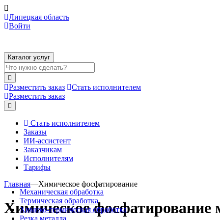
Липецкая область
Войти
Каталог услуг
Разместить заказ
Стать исполнителем
Разместить заказ
Стать исполнителем
Заказы
ИИ-ассистент
Заказчикам
Исполнителям
Тарифы
Главная
—
Химическое фосфатирование
Механическая обработка
Термическая обработка
Химическое фосфатирование 
Химико-термическая обработка
Резка металла