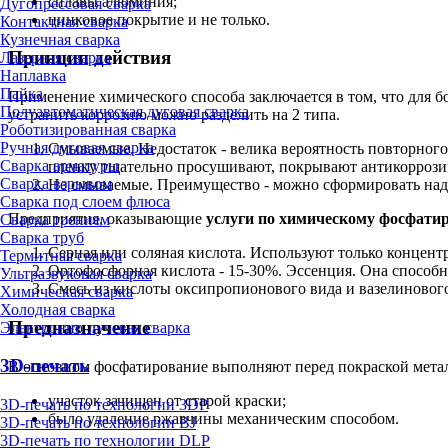
сплавы алюминия;
Дугопрессовая сварка
цинковое покрытие и не только.
Контактная сварка
Кузнечная сварка
Принцип действия
Лазерная сварка
Наплавка
Пайка
Применение химического способа заключается в том, что для 
Полуавтоматическая дуговая сварка
устранить коррозию можно разделить на 2 типа.
Роботизированная сварка
Ручная дуговая сварка
Смываемые. Недостаток - велика вероятность повторног
Сварка арматуры
пленку тщательно просушивают, покрывают антикоррози
Сварка взрывом
Не смываемые. Преимущество - можно сформировать наде
Сварка под слоем флюса
Предприятия, оказывающие
услуги по химическому фосфати
Сварка трением
Сварка труб
Серная или соляная кислота. Используют только концен
Термитная сварка
Ортофосфорная кислота - 15-30%. Эссенция. Она способ
Ультразвуковая сварка
Смесь из кислоты оксипропионового вида и вазелинового 
Химическая сварка
Холодная сварка
Предназначение
Электронно-лучевая сварка
3D-печать
В основном фосфатирование выполняют перед покраской металл
участок зачищен от старой краски;
3D-печать по технологии 3DP
было удаление ржавчины механическим способом.
3D-печать по технологии BJ
3D-печать по технологии DLP