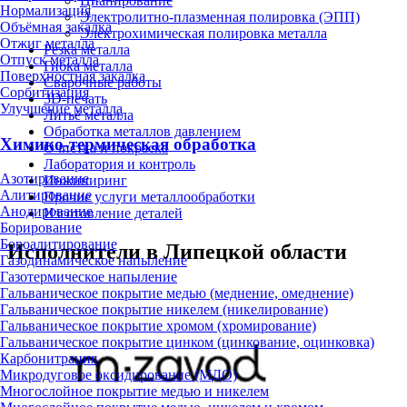
Цианирование
Нормализация
Электролитно-плазменная полировка (ЭПП)
Объёмная закалка
Электрохимическая полировка металла
Отжиг металла
Резка металла
Отпуск металла
Гибка металла
Поверхностная закалка
Сварочные работы
Сорбитизация
3D-печать
Улучшение металла
Литьё металла
Обработка металлов давлением
Химико-термическая обработка
Очистка и покраска
Лаборатория и контроль
Азотирование
Инжиниринг
Алитирование
Прочие услуги металлообработки
Анодирование
Изготовление деталей
Борирование
Бороалитирование
Исполнители в Липецкой области
Газодинамическое напыление
Газотермическое напыление
Гальваническое покрытие медью (меднение, омеднение)
Гальваническое покрытие никелем (никелирование)
Гальваническое покрытие хромом (хромирование)
Гальваническое покрытие цинком (цинкование, оцинковка)
Карбонитрация
Микродуговое оксидирование (МДО)
Многослойное покрытие медью и никелем