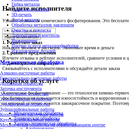
Гибка металла
Найдите исполнителя
Сварочные работы
3D-печать
Литьё металла
Узнайте стоимость химического фосфатирования. Это бесплатн
Обработка металлов давлением
Очистка и покраска
Лаборатория и контроль
Найти исполнителя
Инжиниринг
1.
Разместите заказ
Прочие услуги металлообработки
Никаких звонков и рассылок. Экономьте время и деньги
Изготовление деталей
2.
Сравните предложения
Изучите отзывы и рейтинг исполнителей, сравните условия и 
Механическая обработка
3.
Договоритесь напрямую
Связывайтесь с исполнителями и обсуждайте детали заказа
Алмазно-расточные работы
Горизонтально-расточные работы
Коротко об услуге
Долбёжная обработка
Заточка инструмента
Химическое фосфатирование — это технология химико-термичес
Зенкерование отверстий
фосфатирования повышается износостойкость и коррозионная ст
Зубодолбёжная обработка
на который отлично ложится лакокрасочное покрытие. Поэтом
Зубофрезерная обработка
Зубошлифовальные работы
Механическая обработка
Координатно-расточные работы
Термическая обработка
Круглошлифовальные работы
Химико-термическая обработка
Механическая обработка на обрабатывающем центре
Азотирование