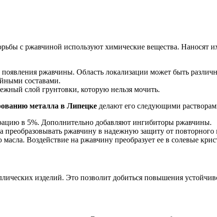
борьбы с ржавчиной используют химические вещества. Наносят и
о появления ржавчины. Область локализации может быть различн
йными составами.
жный слой грунтовки, которую нельзя мочить.
рованию металла в Липецке
делают его следующими растворам
трацию в 5%. Дополнительно добавляют ингибиторы ржавчины.
на преобразовывать ржавчину в надежную защиту от повторного
масла. Воздействие на ржавчину преобразует ее в солевые крис
ических изделий. Это позволит добиться повышения устойчивос