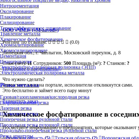
Многослойное покрытие медью, никелем и хромом
Нитроцементация
Оксидирование
Плакирование
Силицирование
Термодиффузионное цинкование
ООО «ЧМЗ» («M-zavod»)
Травление металла
Химическое фосфатирование
Рейтинг по отзывам:
(0.0)
Хромоалитирование
Хромосилицирование
Липецкая обл., г. Чаплыгин, Московский переулок, д. 8
Цементация
Цианирование
Стаж (лет):
11
Сотрудников:
500
Площадь (м²):
?
Станков:
?
Электролитно-плазменная полировка (ЭПП)
Подробнее о предприятии
Электрохимическая полировка металла
Что нужно сделать?
Резка металла
Разместите заказ на портале, исполнители откликнутся сами.
Это бесплатно и займет всего пару минут
Газовая/газопламенная/кислородная резка
Разместить заказ
Гидроабразивная резка
Лазерная резка
Химическое фосфатирование в соседних
Плазменная резка
Поперечная резка рулонной стали
Продольная резка рулонной стали
Посмотрите информацию о предприятиях, которые оказывают у
Продольно-поперечная резка рулонной стали
Резка арматуры
Рязанская область
(5)
Тульская область
(2)
Воронежская обл