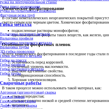
Резка на ленточнопильном станке
Резка пресс-ножницами
Химическое фосфатирование
Рубка на гильотинных ножницах
Фигурная резка труб
В составе неметаллических неорганических покрытий присутст
светло-серым или черным цветом. Химическое фосфатирование 
Гибка металла
подкисленные растворы монофосфатов;
Вальцовка листового металла
однозамещенные фосфаты таких веществ, как железо, цин
Вальцовка профиля
Вальцовка пруткового металла
Особенности фосфатных пленок
Вальцовка трубы
3D-гибка проволоки
Услуги химического фосфатирования в последние годы стали по
Гибка листового металла
Гибка на прессе
Устойчивость перед коррозией.
Гибка профиля
Отличный уровень маслоемкости.
Гибка пруткового металла
Высокие адгезивные свойства.
Гибка трубы
Антифрикционная способность.
Хорошая электроизоляция.
Сварочные работы
В таком процессе можно использовать такой материал, как:
Аргонная (аргонодуговая) сварка
сталь углеродистая;
Газовая сварка
стальное полотно низкой и средней степени легированно
Газопрессовая сварка
чугунина;
Диффузионная сварка