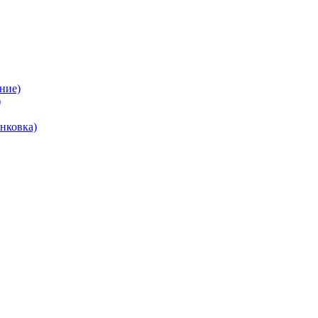
ние)
)
нковка)