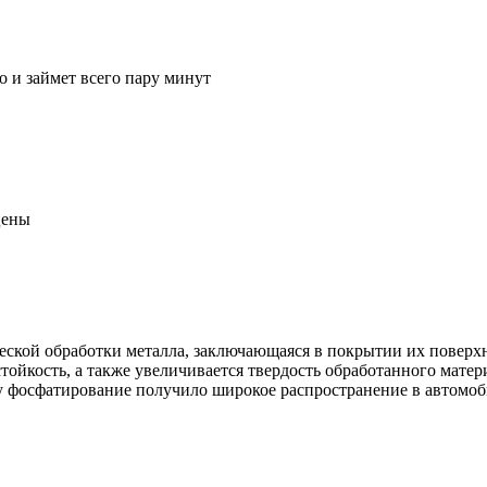
о и займет всего пару минут
цены
кой обработки металла, заключающаяся в покрытии их поверхно
ойкость, а также увеличивается твердость обработанного матер
у фосфатирование получило широкое распространение в автомоб