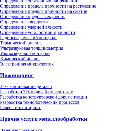
Определение остаточных напряжений
Определение предела прочности на растяжение
Определение предела прочности на сжатие
Определение предела текучести
Определение твердости
Определение ударной вязкости
Определение усталостной прочности
Радиографический контроль
Термический анализ
Ультразвуковая толщинометрия
Ультразвуковой контроль
Химический анализ
Электронная микроскопия
Инжиниринг
3D-сканирование деталей
Разработка 3D-моделей по чертежам
Разработка конструкторской документации
Разработка технологических процессов
Реверс-инжиниринг
Прочие услуги металлообработки
Лазерная гравировка