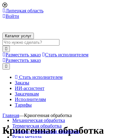
Липецкая область
Войти
Каталог услуг
Разместить заказ
Стать исполнителем
Разместить заказ
Стать исполнителем
Заказы
ИИ-ассистент
Заказчикам
Исполнителям
Тарифы
Главная
—
Криогенная обработка
Механическая обработка
Термическая обработка
Криогенная обработка
Химико-термическая обработка
Резка металла