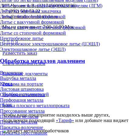
Литье по легко выплавляемым моделям (ЛВМ)
Литье по легко газифицируемым моделям (ЛГМ)
ИП Чугаев А.В. (321745600023836)
Литье по чертежам заказчика
+7 (992) 504-53-22
Литье с безопочной формовкой
info@metalloobrabotchiki.ru
Литье с вакуумной формовкой
Мы на связи пн-пт 7:00-16:00 Мск
Литье с вакуумно-плёночной формовкой
Литье со стопочной формовкой
Центробежное литье
Центробежное электрошлаковое литье (ЦЭШЛ)
Электрошлаковое литье (ЭШЛ)
Разместить заказ
Обработка металлов давлением
Стать исполнителем
Волочение
Правовые документы
Вырубка металла
Ковка
Реклама на портале
Листовая штамповка
Подбор исполнителей
Объёмная штамповка
Перфорация металла
Блог
Правка плоского металлопроката
Прессование металла
Чтобы ваше предприятие находилось выше других,
Пробивка металла
подключите подходящий
«Тариф»
или добавьте наш виджет
Прокатка металла
Прокатка-волочение
Прокатка-прессование