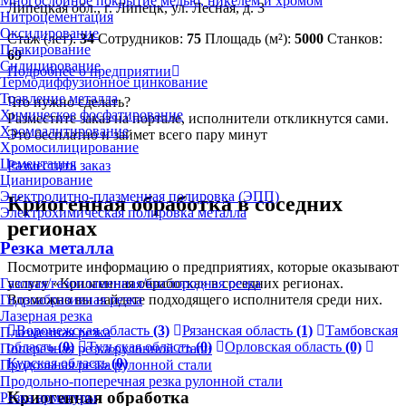
Многослойное покрытие медью, никелем и хромом
Липецкая обл., г. Липецк, ул. Лесная, д. 3
Нитроцементация
Оксидирование
Стаж (лет):
34
Сотрудников:
75
Площадь (м²):
5000
Станков:
Плакирование
69
Силицирование
Подробнее о предприятии
Термодиффузионное цинкование
Травление металла
Что нужно сделать?
Химическое фосфатирование
Разместите заказ на портале, исполнители откликнутся сами.
Хромоалитирование
Это бесплатно и займет всего пару минут
Хромосилицирование
Цементация
Разместить заказ
Цианирование
Электролитно-плазменная полировка (ЭПП)
Криогенная обработка в соседних
Электрохимическая полировка металла
регионах
Резка металла
Посмотрите информацию о предприятиях, которые оказывают
Газовая/газопламенная/кислородная резка
услугу «Криогенная обработка» в соседних регионах.
Гидроабразивная резка
Возможно вы найдете подходящего исполнителя среди них.
Лазерная резка
Воронежская область
(3)
Рязанская область
(1)
Тамбовская
Плазменная резка
область
(0)
Тульская область
(0)
Орловская область
(0)
Поперечная резка рулонной стали
Курская область
(0)
Продольная резка рулонной стали
Продольно-поперечная резка рулонной стали
Криогенная обработка
Резка арматуры