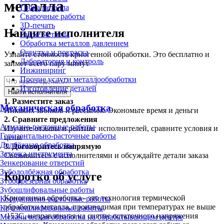
металла
Гибка металла
Сварочные работы
3D-печать
Найдите исполнителя
Литьё металла
Обработка металлов давлением
Очистка и покраска
Узнайте стоимость криогенной обработки. Это бесплатно и
Лаборатория и контроль
займет всего пару минут
Инжиниринг
Прочие услуги металлообработки
Изготовление деталей
Найти исполнителя
1.
Разместите заказ
Механическая обработка
Никаких звонков и рассылок. Экономьте время и деньги
2.
Сравните предложения
Алмазно-расточные работы
Изучите отзывы и рейтинг исполнителей, сравните условия и
Горизонтально-расточные работы
цены
Долбёжная обработка
3.
Договоритесь напрямую
Заточка инструмента
Связывайтесь с исполнителями и обсуждайте детали заказа
Зенкерование отверстий
Зубодолбёжная обработка
Коротко об услуге
Зубофрезерная обработка
Зубошлифовальные работы
Криогенная обработка - это технология термической
Координатно-расточные работы
обработки металла, производимая при температурах не выше
Круглошлифовальные работы
-153С, направленная на снятие остаточного напряжения
Механическая обработка на обрабатывающем центре