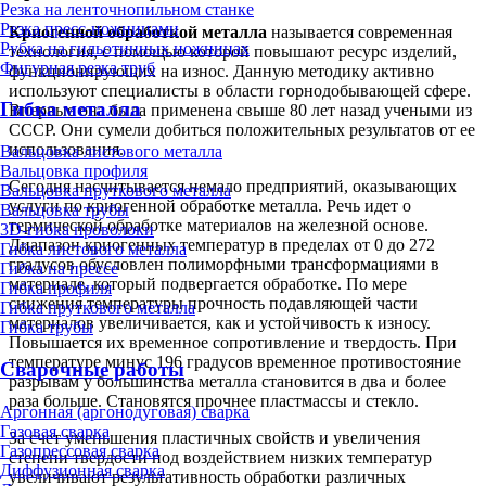
Резка на ленточнопильном станке
Резка пресс-ножницами
Криогенной обработкой металла
называется современная
Рубка на гильотинных ножницах
технология, с помощью которой повышают ресурс изделий,
Фигурная резка труб
функционирующих на износ. Данную методику активно
используют специалисты в области горнодобывающей сфере.
Гибка металла
Впервые она была применена свыше 80 лет назад учеными из
СССР. Они сумели добиться положительных результатов от ее
использования.
Вальцовка листового металла
Вальцовка профиля
Сегодня насчитывается немало предприятий, оказывающих
Вальцовка пруткового металла
услуги по криогенной обработке металла. Речь идет о
Вальцовка трубы
термической обработке материалов на железной основе.
3D-гибка проволоки
Диапазон криогенных температур в пределах от 0 до 272
Гибка листового металла
градусов обусловлен полиморфными трансформациями в
Гибка на прессе
материале, который подвергается обработке. По мере
Гибка профиля
снижения температуры прочность подавляющей части
Гибка пруткового металла
материалов увеличивается, как и устойчивость к износу.
Гибка трубы
Повышается их временное сопротивление и твердость. При
температуре минус 196 градусов временное противостояние
Сварочные работы
разрывам у большинства металла становится в два и более
раза больше. Становятся прочнее пластмассы и стекло.
Аргонная (аргонодуговая) сварка
Газовая сварка
За счет уменьшения пластичных свойств и увеличения
Газопрессовая сварка
степени твердости под воздействием низких температур
Диффузионная сварка
увеличивают результативность обработки различных