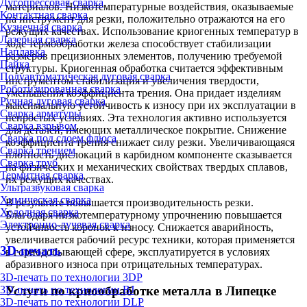
Дугопрессовая сварка
материалов. Низкотемпературные воздействия, оказываемые
Контактная сварка
на инструмент для резки, положительно отражаются на его
Кузнечная сварка
режущих качествах. Использование криогенных температур в
Лазерная сварка
ходе термообработки железа способствует стабилизации
Наплавка
размеров прецизионных элементов, получению требуемой
Пайка
структуры. Криогенная обработка считается эффективным
Полуавтоматическая дуговая сварка
инструментом стабилизация и увеличения твердости,
Роботизированная сварка
уменьшения коэффициента трения. Она придает изделиям
Ручная дуговая сварка
максимальную устойчивость к износу при их эксплуатации в
Сварка арматуры
непростых условиях. Эта технология активно используется
Сварка взрывом
для деталей, имеющих металлическое покрытие. Снижение
Сварка под слоем флюса
коэффициента трения снижает силу резки. Увеличивающаяся
Сварка трением
плотность дислокаций в карбидном компоненте сказывается
Сварка труб
на физических и механических свойствах твердых сплавов,
Термитная сварка
их режущих качествах.
Ультразвуковая сварка
Химическая сварка
В результате повышается производительность резки.
Холодная сварка
Благодаря низкотемпературному упрочнению повышается
Электронно-лучевая сварка
устойчивость коронок к износу. Снижается аварийность,
увеличивается рабочий ресурс техники, которая применяется
3D-печать
в горнодобывающей сфере, эксплуатируется в условиях
абразивного износа при отрицательных температурах.
3D-печать по технологии 3DP
Услуги по криообработке металла в Липецке
3D-печать по технологии BJ
3D-печать по технологии DLP