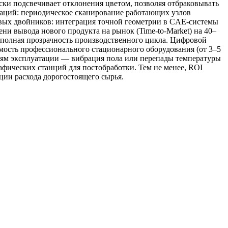
чески подсвечивает отклонения цветом, позволяя отбраковывать
маций: периодическое сканирование работающих узлов
ровых двойников: интеграция точной геометрии в CAE-системы
и вывода нового продукта на рынок (Time-to-Market) на 40–
 полная прозрачность производственного цикла. Цифровой
мость профессионального стационарного оборудования (от 3–5
виям эксплуатации — вибрация пола или перепады температуры
афических станций для постобработки. Тем не менее, ROI
ции расхода дорогостоящего сырья.