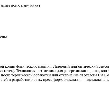
займет всего пару минут
цены
й копии физического изделия. Лазерный или оптический сенсор
о точек). Технология незаменима для реверс-инжиниринга, конт
 после термической обработки или отклонение от эталона CAD-м
стей и разработки новых пресс-форм. Результат — идеальная циф