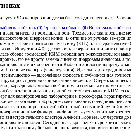
гионах
слугу «3D-сканирование деталей» в соседних регионах. Возмож
амбовская область
(0)
Орловская область
(0)
Воронежская област
т правила игры в промышленности Трехмерное сканирование мет
о высокоточной цифровой копии. В отличие от ручных замеров 
о минут строит полигональную сетку (STL) или твердотельную
 вызовы Индустрии 4.0, где скорость реверс-инжиниринга и конт
лась сборка громоздкой КИМ (координатно-измерительной машин
тировке. Это не просто замена линейки цифровым аналогом, а п
сканирования и их особенности Выбор технологии напрямую зави
: Лазерные сканеры (триангуляция). Идеальны для средних и ме
ое преимущество — высочайшая скорость и субмикронная точно
ирующих спреев на основе титана диоксида. Стереоскопически
етов, карьерных самосвалов. Система из нескольких камер дела
метров без потери привязки к единой системе координат. КИМ с
ндарт для калибровочных лабораторий и пресс-форм, гарантиру
ое место занимает гибридное сканирование, объединяющее данн
ытаться отсканировать необработанный алюминий ручной камер
 поляризационные фильтры, либо используем магнитные крепле
 авиастроительного кластера Алексей Корнеев. От чертежа до 
копирования деталей. Сегодня она закрывает четыре критически
части к которому больше не поставляются, или восстановление 