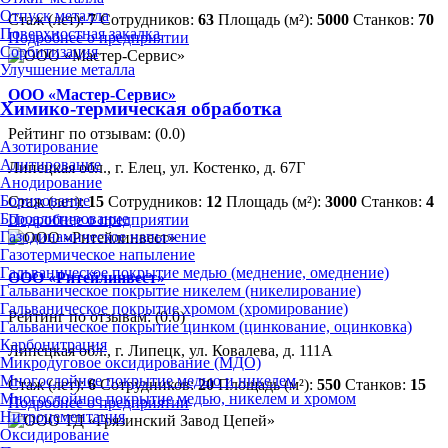
Отпуск металла
Стаж (лет):
7
Сотрудников:
63
Площадь (м²):
5000
Станков:
70
Поверхностная закалка
Подробнее о предприятии
Сорбитизация
Улучшение металла
ООО «Мастер-Сервис»
Химико-термическая обработка
Рейтинг по отзывам:
(0.0)
Азотирование
Алитирование
Липецкая обл., г. Елец, ул. Костенко, д. 67Г
Анодирование
Борирование
Стаж (лет):
15
Сотрудников:
12
Площадь (м²):
3000
Станков:
4
Бороалитирование
Подробнее о предприятии
Газодинамическое напыление
Газотермическое напыление
Гальваническое покрытие медью (меднение, омеднение)
ООО «Ритейлинвест»
Гальваническое покрытие никелем (никелирование)
Гальваническое покрытие хромом (хромирование)
Рейтинг по отзывам:
(0.0)
Гальваническое покрытие цинком (цинкование, оцинковка)
Карбонитрация
Липецкая обл., г. Липецк, ул. Ковалева, д. 111А
Микродуговое оксидирование (МДО)
Многослойное покрытие медью и никелем
Стаж (лет):
6
Сотрудников:
20
Площадь (м²):
550
Станков:
15
Многослойное покрытие медью, никелем и хромом
Подробнее о предприятии
Нитроцементация
Оксидирование