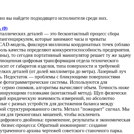
но вы найдете подходящего исполнителя среди них.
ь
(0)
аллических деталей — это бесконтактный процесс сбора
штангенциркулем, которые занимают часы и чреваты
 CAD-модель, фиксируя миллионы координатных точек (облако
роль качества определяют конкурентоспособность предприятия.
ы), то сегодня портативный манипулятор решает ту же задачу
олноценная цифровая трансформация отдела технического
сит от габаритов изделия, типа поверхности и требуемой
лких деталей (от долей миллиметра до метра). Лазерный луч
сть. Недостаток — проблемы с бликующими поверхностями
е фотограмметрические системы. Используются для
ет серию снимков, алгоритмы вычисляют объем. Точность ниже
о сканирующими головками (контактный метод). Щуп физически
ющий юридическую значимость измерений, но абсолютно
ые с разных устройств для достижения баланса между
ой структурированного света. Металл "пожирает" сигнал. Мы
ния для трекинговых мишеней, чтобы исключить
цифрового двойника: применение, результаты и экономическая
х бизнес-процесса: Обратный инжиниринг: создание
утраченного архива чертежей советского станочного парка.