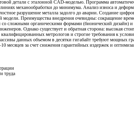
на готовой детали с эталонной CAD-моделью. Программа автомати
на линиях механообработки до минимума. Анализ износа и дефор
талостное разрушение металла задолго до аварии. Создание циф
 модели. Преимущества внедрения очевидны: сокращение времен
ы со сложными органическими формами (бионический дизайн) и
нженеров. Однако существует и обратная сторона: высокая стои
та квалифицированных метрологов и строгие требования к усло
 массивы данных объемом в десятки гигабайт требуют мощных гр
10 месяцев за счет снижения гарантийных издержек и оптимиза