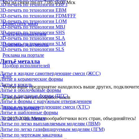
Мы на связи пн-пт 7:00-16:00 Мск
3D-печать по технологии EBF3
3D-печать по технологии EBM
3D-печать по технологии FDM/FFF
3D-печать по технологии LOM
Разместить заказ
3D-печать по технологии MBJ
3D-печать по технологии SHS
Стать исполнителем
3D-печать по технологии SLA
3D-печать по технологии SLM
Правовые документы
3D-печать по технологии SLS
Реклама на портале
Литьё металла
Подбор исполнителей
Литье в жидкие самотвердеющие смеси (ЖСС)
Блог
Литье в керамические формы
Литье в кокиль
Чтобы ваше предприятие находилось выше других, подключит
Литье в оболочковые формы
Литье в песчаные формы (ПГС)
Литье в формы с наружным отверждением
Литье в холоднотвердеющие смеси (ХТС)
Добавить виджет
Литье в шаблонные формы
Литье под давлением
© 2017-2026. Металлообработчики всех стран, объединяйтесь!
Литье по легко выплавляемым моделям (ЛВМ)
Литье по легко газифицируемым моделям (ЛГМ)
Литье по чертежам заказчика