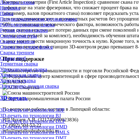
Контроль геометрии (First Article Inspection): сравнение ска
Лазерная сварка
дефект еще на этапе фрезеровки, что снижает процент брака 
Наплавка
(например, валов прокатного стана) позволяет предсказать ус
Пайка
для гидродинамических и прочностных расчетов без упрощений
Полуавтоматическая дуговая сварка
60%, минимизация человеческого фактора, возможность работ
Роботизированная сварка
архив сканов исключает потерю данных при смене поколений и
Ручная дуговая сварка
миллионов рублей за комплект), необходимость обучения шта
Сварка арматуры
в цеху могут свести микронную точность к нулю. Кроме того,
Сварка взрывом
грамотно внедренной станции 3D-контроля редко превышает 8–
Сварка под слоем флюса
Сварка трением
При поддержке
Сварка труб
Термитная сварка
Ультразвуковая сварка
Химическая сварка
Холодная сварка
Электронно-лучевая сварка
3D-печать
По вопросам работы портала в Липецкой области:
3D-печать по технологии 3DP
3D-печать по технологии BJ
ИП Чугаев А.В. (321745600023836)
3D-печать по технологии DLP
+7 (992) 504-53-22
3D-печать по технологии DMD
info@metalloobrabotchiki.ru
3D-печать по технологии DMLS
3D-печать по технологии DMT