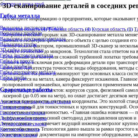
Фигурная резка труб
3D-сканирование деталей в соседних ре
Гибка металла
Посмотрите информацию о предприятиях, которые оказывают у
Вальцовка листового металла
Рязанская область
(4)
Тульская область
(4)
Курская область
(1)
Т
Вальцовка профиля
Метрологический прорыв: как 3D-сканирование металла меняе
Вальцовка пруткового металла
данных о геометрии физического объекта с целью создания ег
Вальцовка трубы
человеческим фактором, промышленный 3D-сканер за нескольк
3D-гибка проволоки
точек) с точностью до микронов. Технология стала ответом на
Гибка листового металла
Если раньше для контроля сложной турбинной лопатки требова
Гибка на прессе
прямо в цеху, исключая риск деформации детали при транспор
Гибка профиля
контроля. Архитектура точности: виды оборудования, методы 
Гибка пруткового металла
детализации. На рынке доминируют три основных класса систем
Гибка трубы
проецируется на металл, камера фиксирует искажения. Главн
полированной нержавейки, которые решаются применением мат
Сварочные работы
крупногабаритных объектов: корпусов судов, фюзеляжей самол
лазерной (до 0.05 мм на метр), но охват достигает десятков 
касается поверхности, считывая координаты. Это золотой ста
Аргонная (аргонодуговая) сварка
неприменимый для тонкостенных и хрупких конструкций. Особ
Газовая сварка
скоростью и прецизионностью. «Главная ошибка новичков — п
Газопрессовая сварка
всегда комбинируем синий светодиод для подавления шумов и
Диффузионная сварка
микросдвиги», — отмечает ведущий инженер-метролог крупного
Дугопрессовая сварка
целесообразность Технология давно вышла за рамки простого 
Контактная сварка
конструкторской документации на импортное оборудование, зап
Кузнечная сварка