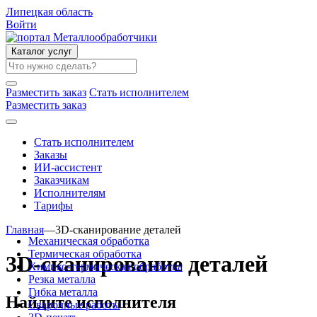
Липецкая область
Войти
Каталог услуг
Разместить заказ
Стать исполнителем
Разместить заказ
Стать исполнителем
Заказы
ИИ-ассистент
Заказчикам
Исполнителям
Тарифы
Главная
—
3D-сканирование деталей
Механическая обработка
Термическая обработка
3D-сканирование деталей
Химико-термическая обработка
Резка металла
Гибка металла
Найдите исполнителя
Сварочные работы