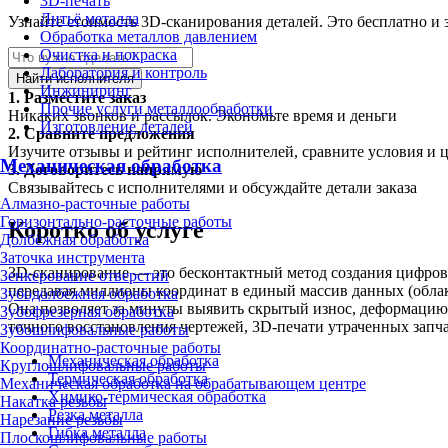
3D-печать
Литьё металла
Узнайте стоимость 3D-сканирования деталей. Это бесплатно и 
Обработка металлов давлением
Очистка и покраска
Лаборатория и контроль
Найти исполнителя
Инжиниринг
1.
Разместите заказ
Прочие услуги металлообработки
Никаких звонков и рассылок. Экономьте время и деньги
Изготовление деталей
2.
Сравните предложения
Изучите отзывы и рейтинг исполнителей, сравните условия и 
Механическая обработка
3.
Договоритесь напрямую
Связывайтесь с исполнителями и обсуждайте детали заказа
Алмазно-расточные работы
Горизонтально-расточные работы
Коротко об услуге
Долбёжная обработка
Заточка инструмента
3D-сканирование — это бесконтактный метод создания цифрово
Зенкерование отверстий
передавая миллионы координат в единый массив данных (облак
Зубодолбёжная обработка
Она позволяет за минуты выявить скрытый износ, деформацию
Зубофрезерная обработка
точного восстановления чертежей, 3D-печати утраченных запча
Зубошлифовальные работы
Координатно-расточные работы
Механическая обработка
Круглошлифовальные работы
Термическая обработка
Механическая обработка на обрабатывающем центре
Химико-термическая обработка
Накатка резьбы
Резка металла
Нарезание резьбы
Гибка металла
Плоскошлифовальные работы