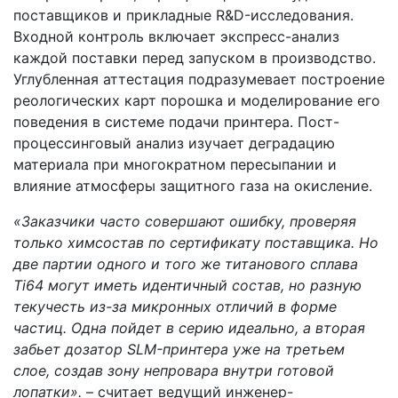
поставщиков и прикладные R&D-исследования.
Входной контроль включает экспресс-анализ
каждой поставки перед запуском в производство.
Углубленная аттестация подразумевает построение
реологических карт порошка и моделирование его
поведения в системе подачи принтера. Пост-
процессинговый анализ изучает деградацию
материала при многократном пересыпании и
влияние атмосферы защитного газа на окисление.
«Заказчики часто совершают ошибку, проверяя
только химсостав по сертификату поставщика. Но
две партии одного и того же титанового сплава
Ti64 могут иметь идентичный состав, но разную
текучесть из-за микронных отличий в форме
частиц. Одна пойдет в серию идеально, а вторая
забьет дозатор SLM-принтера уже на третьем
слое, создав зону непровара внутри готовой
лопатки».
– считает ведущий инженер-