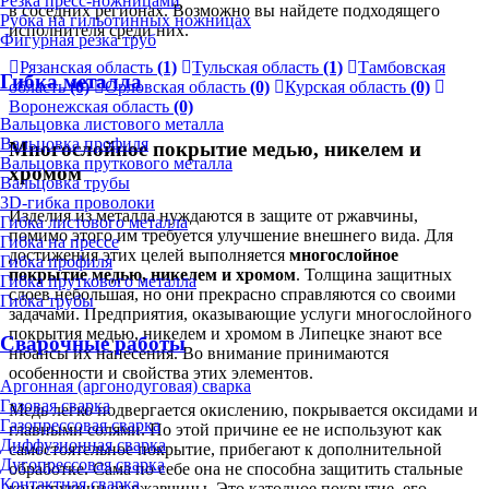
Резка пресс-ножницами
в соседних регионах. Возможно вы найдете подходящего
Рубка на гильотинных ножницах
исполнителя среди них.
Фигурная резка труб
Рязанская область
(1)
Тульская область
(1)
Тамбовская
Гибка металла
область
(0)
Орловская область
(0)
Курская область
(0)
Воронежская область
(0)
Вальцовка листового металла
Вальцовка профиля
Многослойное покрытие медью, никелем и
Вальцовка пруткового металла
хромом
Вальцовка трубы
3D-гибка проволоки
Изделия из металла нуждаются в защите от ржавчины,
Гибка листового металла
помимо этого им требуется улучшение внешнего вида. Для
Гибка на прессе
достижения этих целей выполняется
многослойное
Гибка профиля
покрытие медью, никелем и хромом
. Толщина защитных
Гибка пруткового металла
слоев небольшая, но они прекрасно справляются со своими
Гибка трубы
задачами. Предприятия, оказывающие услуги многослойного
покрытия медью, никелем и хромом в Липецке знают все
Сварочные работы
нюансы их нанесения. Во внимание принимаются
особенности и свойства этих элементов.
Аргонная (аргонодуговая) сварка
Газовая сварка
Медь легко подвергается окислению, покрывается оксидами и
Газопрессовая сварка
главными солями. По этой причине ее не используют как
Диффузионная сварка
самостоятельное покрытие, прибегают к дополнительной
Дугопрессовая сварка
обработке. Сама по себе она не способна защитить стальные
Контактная сварка
конструкции от ржавчины. Это катодное покрытие, его