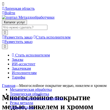
Липецкая область
Войти
Каталог услуг
Разместить заказ
Стать исполнителем
Разместить заказ
Стать исполнителем
Заказы
ИИ-ассистент
Заказчикам
Исполнителям
Тарифы
Главная
—
Многослойное покрытие медью, никелем и хромом
Механическая обработка
Термическая обработка
Многослойное покрытие
Химико-термическая обработка
Резка металла
медью, никелем и хромом
Гибка металла