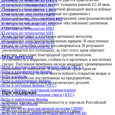
3D-печать по технологии DMLS
полностью нивелировать за счет толщины равной 22-30 мкм.
3D-печать по технологии DMT
Прекрасно справляются с защитной функцией многослойные
3D-печать по технологии EBF3
слои никеля, они более надежные по сравнению с
3D-печать по технологии EBM
однослойными. Это связано с внутренней электрохимической
3D-печать по технологии FDM/FFF
и механической защитой, которые обуславливает различная
3D-печать по технологии LOM
структура слоев.
3D-печать по технологии MBJ
3D-печать по технологии SHS
Хром причисляют к категории активных металлов,
3D-печать по технологии SLA
обладающих электроотрицательным зарядом. В окисленных
3D-печать по технологии SLM
средах он способен сильно пассивироваться. В результате
3D-печать по технологии SLS
увеличивается его потенциал, за счет этого хром обретает
качества, присущие благородной группе металлов:
Литьё металла
устойчивость к коррозии, стойкость в щелочных и кислотных
средах. Пассивная мембрана оксида защищает хромированное
Литье в жидкие самотвердеющие смеси (ЖСС)
напыление от блеклости. В воздушной среде хром не
Литье в керамические формы
утрачивает блеска. Услуги многослойного покрытия медью и
Литье в кокиль
никелем наиболее востребованы на предприятиях,
Литье в оболочковые формы
занимающихся выпуском металлических деталей.
Литье в песчаные формы (ПГС)
Литье в формы с наружным отверждением
При поддержке
Литье в холоднотвердеющие смеси (ХТС)
Литье в шаблонные формы
Литье под давлением
Литье по легко выплавляемым моделям (ЛВМ)
Литье по легко газифицируемым моделям (ЛГМ)