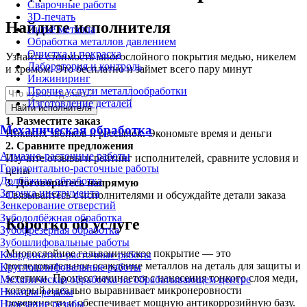
Сварочные работы
3D-печать
Найдите исполнителя
Литьё металла
Обработка металлов давлением
Очистка и покраска
Узнайте стоимость многослойного покрытия медью, никелем
Лаборатория и контроль
и хромом. Это бесплатно и займет всего пару минут
Инжиниринг
Прочие услуги металлообработки
Изготовление деталей
Найти исполнителя
1.
Разместите заказ
Механическая обработка
Никаких звонков и рассылок. Экономьте время и деньги
2.
Сравните предложения
Алмазно-расточные работы
Изучите отзывы и рейтинг исполнителей, сравните условия и
Горизонтально-расточные работы
цены
Долбёжная обработка
3.
Договоритесь напрямую
Заточка инструмента
Связывайтесь с исполнителями и обсуждайте детали заказа
Зенкерование отверстий
Зубодолбёжная обработка
Коротко об услуге
Зубофрезерная обработка
Зубошлифовальные работы
Многослойное гальваническое покрытие — это
Координатно-расточные работы
последовательное осаждение металлов на деталь для защиты и
Круглошлифовальные работы
эстетики. Процесс начинается с нанесения тонкого слоя меди,
Механическая обработка на обрабатывающем центре
который идеально выравнивает микронеровности
Накатка резьбы
поверхности и обеспечивает мощную антикоррозийную базу.
Нарезание резьбы