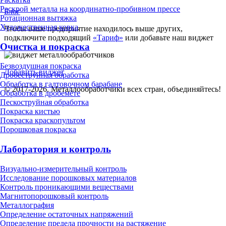
Раскрой металла на координатно-пробивном прессе
Блог
Ротационная вытяжка
Художественная ковка
Чтобы ваше предприятие находилось выше других,
подключите подходящий
«Тариф»
или добавьте наш виджет
Очистка и покраска
Безвоздушная покраска
Добавить виджет
Дробеструйная обработка
Обработка в галтовочном барабане
© 2017-2026. Металлообработчики всех стран, объединяйтесь!
Обработка в дробемёте
Пескоструйная обработка
Покраска кистью
Покраска краскопультом
Порошковая покраска
Лаборатория и контроль
Визуально-измерительный контроль
Исследование порошковых материалов
Контроль проникающими веществами
Магнитопорошковый контроль
Металлография
Определение остаточных напряжений
Определение предела прочности на растяжение