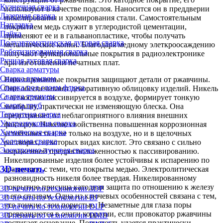
Кузнечная сварка
используют в качестве подслоя. Наносится он в преддверии
Лазерная сварка
никелирования и хромирования стали. Самостоятельным
Наплавка
покрытием медь служит в углеродистой цементации,
Пайка
применяют ее и в гальванопластике, чтобы получать
Полуавтоматическая дуговая сварка
металлические копии. Благодаря медному элеткроосаждению
Роботизированная сварка
получают функциональные покрытия в радиоэлектронике
Ручная дуговая сварка
при изготовлении печатных плат.
Сварка арматуры
Сварка взрывом
Никелированные покрытия защищают детали от ржавчины.
Сварка под слоем флюса
Они обеспечивают декоративную облицовку изделий. Никель
Сварка трением
с легкостью пассивируется в воздухе, формирует тонкую
Сварка труб
мембрану, практически не изменяющую блеска. Она
Термитная сварка
предохраняет от неблагоприятного влияния внешних
Ультразвуковая сварка
факторов. Никелю свойственна повышенная коррозионная
Химическая сварка
устойчивость и не только на воздухе, но и в щелочных
Холодная сварка
растворах, некоторых видах кислот. Это связано с сильно
Электронно-лучевая сварка
выраженной предрасположенностью к пассивированию.
Никелированные изделия более устойчивы к испарению по
3D-печать
сравнению с теми, что покрыты медью. Электролитическая
разновидность никеля более твердая. Никелированному
покрытию присуща катодная защита по отношению к железу
3D-печать по технологии 3DP
и его сплавам. Одна из ключевых особенностей связана с тем,
3D-печать по технологии BJ
что тонкие слои пористые. Незаметные для глаза поры
3D-печать по технологии DLP
превращаются в очаги коррозии, если провокатор ржавчины
3D-печать по технологии DMD
достигает основание. Пористость удается практически