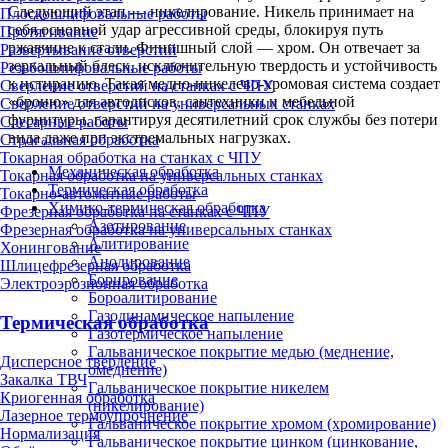
Следующий этап — никелирование. Никель принимает на
Плоскошлифовальные работы
себя основной удар агрессивной среды, блокируя путь
Протягивание
ржавчине к стали. Финишный слой — хром. Он отвечает за
Развертывание отверстий
зеркальный блеск, исключительную твердость и устойчивость
Резьбошлифовальные работы
к истиранию. Такая медно-никелево-хромовая система создает
Сверление отверстий на станках с ЧПУ
«броню» для автодисков, сантехники и мебельной
Сверление отверстий на универсальных станках
фурнитуры, гарантируя десятилетний срок службы без потери
Слесарные работы
вида даже при экстремальных нагрузках.
Строгальная обработка
Токарная обработка на станках с ЧПУ
Механическая обработка
Токарная обработка на универсальных станках
Термическая обработка
Токарно-автоматные работы
Химико-термическая обработка
Фрезерная обработка на станках с ЧПУ
Азотирование
Фрезерная обработка на универсальных станках
Алитирование
Хонингование
Анодирование
Шлицефрезерная обработка
Борирование
Электроэрозионная обработка
Бороалитирование
Газодинамическое напыление
Термическая обработка
Газотермическое напыление
Гальваническое покрытие медью (меднение,
Дисперсное твердение
омеднение)
Закалка ТВЧ
Гальваническое покрытие никелем
Криогенная обработка
(никелирование)
Лазерное термоупрочнение
Гальваническое покрытие хромом (хромирование)
Нормализация
Гальваническое покрытие цинком (цинкование,