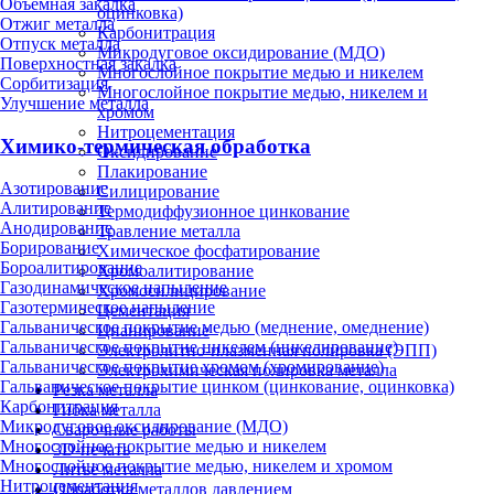
Объёмная закалка
оцинковка)
Отжиг металла
Карбонитрация
Отпуск металла
Микродуговое оксидирование (МДО)
Поверхностная закалка
Многослойное покрытие медью и никелем
Сорбитизация
Многослойное покрытие медью, никелем и
Улучшение металла
хромом
Нитроцементация
Химико-термическая обработка
Оксидирование
Плакирование
Азотирование
Силицирование
Алитирование
Термодиффузионное цинкование
Анодирование
Травление металла
Борирование
Химическое фосфатирование
Бороалитирование
Хромоалитирование
Газодинамическое напыление
Хромосилицирование
Газотермическое напыление
Цементация
Гальваническое покрытие медью (меднение, омеднение)
Цианирование
Гальваническое покрытие никелем (никелирование)
Электролитно-плазменная полировка (ЭПП)
Гальваническое покрытие хромом (хромирование)
Электрохимическая полировка металла
Гальваническое покрытие цинком (цинкование, оцинковка)
Резка металла
Карбонитрация
Гибка металла
Микродуговое оксидирование (МДО)
Сварочные работы
Многослойное покрытие медью и никелем
3D-печать
Многослойное покрытие медью, никелем и хромом
Литьё металла
Нитроцементация
Обработка металлов давлением