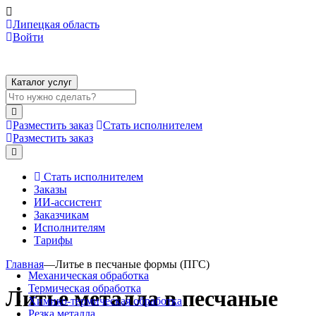
Липецкая область
Войти
Каталог услуг
Разместить заказ
Стать исполнителем
Разместить заказ
Стать исполнителем
Заказы
ИИ-ассистент
Заказчикам
Исполнителям
Тарифы
Главная
—
Литье в песчаные формы (ПГС)
Механическая обработка
Термическая обработка
Литье металла в песчаные
Химико-термическая обработка
Резка металла