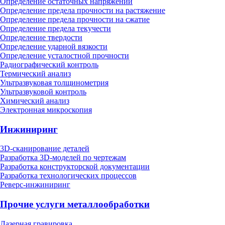
Определение остаточных напряжений
Определение предела прочности на растяжение
Определение предела прочности на сжатие
Определение предела текучести
Определение твердости
Определение ударной вязкости
Определение усталостной прочности
Радиографический контроль
Термический анализ
Ультразвуковая толщинометрия
Ультразвуковой контроль
Химический анализ
Электронная микроскопия
Инжиниринг
3D-сканирование деталей
Разработка 3D-моделей по чертежам
Разработка конструкторской документации
Разработка технологических процессов
Реверс-инжиниринг
Прочие услуги металлообработки
Лазерная гравировка