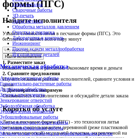
формы (ПГС)
Гибка металла
Сварочные работы
3D-печать
Найдите исполнителя
Литьё металла
Обработка металлов давлением
Очистка и покраска
Узнайте стоимость литья в песчаные формы (ПГС). Это
Лаборатория и контроль
бесплатно и займет всего пару минут
Инжиниринг
Прочие услуги металлообработки
Изготовление деталей
Найти исполнителя
1.
Разместите заказ
Механическая обработка
Никаких звонков и рассылок. Экономьте время и деньги
2.
Сравните предложения
Алмазно-расточные работы
Изучите отзывы и рейтинг исполнителей, сравните условия и
Горизонтально-расточные работы
цены
Долбёжная обработка
3.
Договоритесь напрямую
Заточка инструмента
Связывайтесь с исполнителями и обсуждайте детали заказа
Зенкерование отверстий
Зубодолбёжная обработка
Коротко об услуге
Зубофрезерная обработка
Зубошлифовальные работы
Литье в песчаные формы (ПГС) - это технология литья
Координатно-расточные работы
металлов с использованием деревянной (реже пластиковой
Круглошлифовальные работы
или металлической) модельной оснастки, закрепленной на
Механическая обработка на обрабатывающем центре