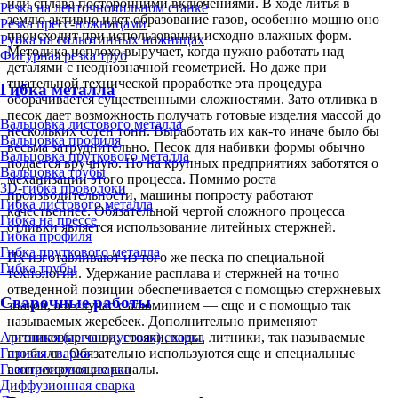
или сплава посторонними включениями. В ходе литья в
Резка на ленточнопильном станке
землю активно идет образование газов, особенно мощно оно
Резка пресс-ножницами
происходит при использовании исходно влажных форм.
Рубка на гильотинных ножницах
Методика неплохо выручает, когда нужно работать над
Фигурная резка труб
деталями с неоднозначной геометрией. Но даже при
тщательной технической проработке эта процедура
Гибка металла
оборачивается существенными сложностями. Зато отливка в
песок дает возможность получать готовые изделия массой до
Вальцовка листового металла
нескольких сотен тонн. Выработать их как-то иначе было бы
Вальцовка профиля
весьма затруднительно. Песок для набивки формы обычно
Вальцовка пруткового металла
подается вручную. Но на крупных предприятиях заботятся о
Вальцовка трубы
механизации этого процесса. Помимо роста
3D-гибка проволоки
производительности, машины попросту работают
Гибка листового металла
качественнее. Обязательной чертой сложного процесса
Гибка на прессе
отливки является использование литейных стержней.
Гибка профиля
Гибка пруткового металла
Их изготавливают из того же песка по специальной
Гибка трубы
технологии. Удержание расплава и стержней на точно
отведенной позиции обеспечивается с помощью стержневых
Сварочные работы
знаков, а в случае с алюминием — еще и с помощью так
называемых жеребеек. Дополнительно применяют
Аргонная (аргонодуговая) сварка
литниковые чаши, стояки, ходы, литники, так называемые
Газовая сварка
прибыли. Обязательно используются еще и специальные
Газопрессовая сварка
вентилирующие каналы.
Диффузионная сварка