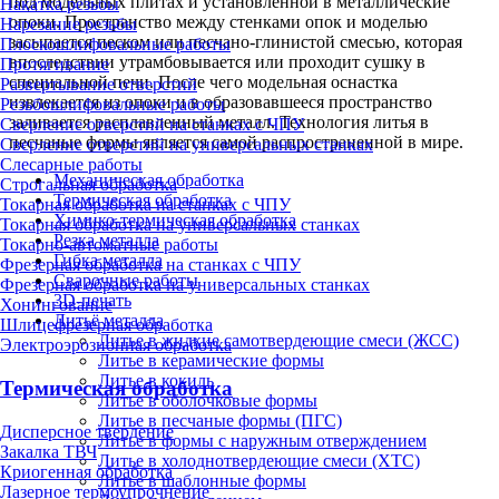
под модельных плитах и установленной в металлические
Накатка резьбы
опоки. Пространство между стенками опок и моделью
Нарезание резьбы
засыпается песком или песчано-глинистой смесью, которая
Плоскошлифовальные работы
впоследствии утрамбовывается или проходит сушку в
Протягивание
специальной печи. После чего модельная оснастка
Развертывание отверстий
извлекается из опоки и в образовавшееся пространство
Резьбошлифовальные работы
заливается расплавленный металл. Технология литья в
Сверление отверстий на станках с ЧПУ
песчаные формы является самой распространенной в мире.
Сверление отверстий на универсальных станках
Слесарные работы
Механическая обработка
Строгальная обработка
Термическая обработка
Токарная обработка на станках с ЧПУ
Химико-термическая обработка
Токарная обработка на универсальных станках
Резка металла
Токарно-автоматные работы
Гибка металла
Фрезерная обработка на станках с ЧПУ
Сварочные работы
Фрезерная обработка на универсальных станках
3D-печать
Хонингование
Литьё металла
Шлицефрезерная обработка
Литье в жидкие самотвердеющие смеси (ЖСС)
Электроэрозионная обработка
Литье в керамические формы
Литье в кокиль
Термическая обработка
Литье в оболочковые формы
Литье в песчаные формы (ПГС)
Дисперсное твердение
Литье в формы с наружным отверждением
Закалка ТВЧ
Литье в холоднотвердеющие смеси (ХТС)
Криогенная обработка
Литье в шаблонные формы
Лазерное термоупрочнение