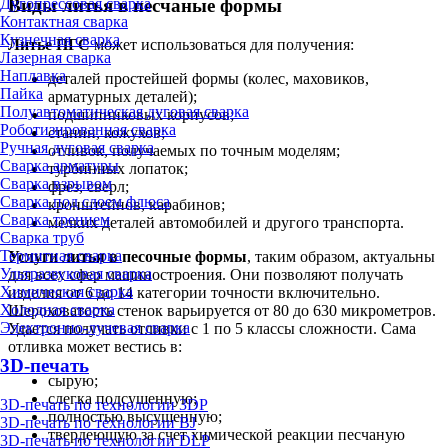
Дугопрессовая сварка
Виды литья в песчаные формы
Контактная сварка
Кузнечная сварка
Литье ПГС
может использоваться для получения:
Лазерная сварка
Наплавка
деталей простейшей формы (колес, маховиков,
Пайка
арматурных деталей);
Полуавтоматическая дуговая сварка
подшипниковых корпусов;
Роботизированная сварка
станин, кожухов;
Ручная дуговая сварка
отливок, получаемых по точным моделям;
Сварка арматуры
турбинных лопаток;
Сварка взрывом
фрез, сверл;
Сварка под слоем флюса
кронштейнов, карабинов;
Сварка трением
мелких деталей автомобилей и другого транспорта.
Сварка труб
Термитная сварка
Услуги литья в песочные формы
, таким образом, актуальны
Ультразвуковая сварка
для всех сфер машиностроения. Они позволяют получать
Химическая сварка
изделия от 6 до 14 категории точности включительно.
Холодная сварка
Шероховатость стенок варьируется от 80 до 630 микрометров.
Электронно-лучевая сварка
Удается получать отливки с 1 по 5 классы сложности. Сама
отливка может вестись в:
3D-печать
сырую;
слегка подсушенную;
3D-печать по технологии 3DP
полностью высушенную;
3D-печать по технологии BJ
твердеющую за счет химической реакции песчаную
3D-печать по технологии DLP