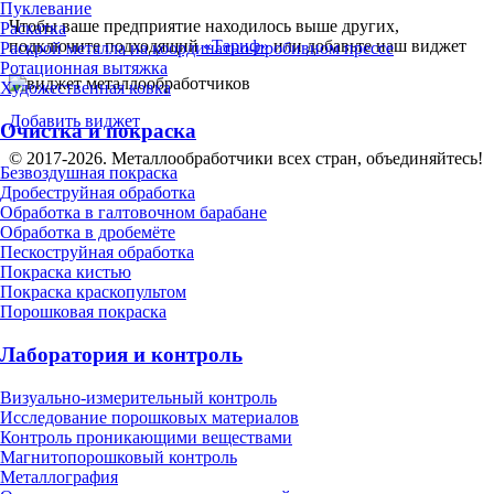
Пуклевание
Чтобы ваше предприятие находилось выше других,
Раскатка
подключите подходящий
«Тариф»
или добавьте наш виджет
Раскрой металла на координатно-пробивном прессе
Ротационная вытяжка
Художественная ковка
Добавить виджет
Очистка и покраска
© 2017-2026. Металлообработчики всех стран, объединяйтесь!
Безвоздушная покраска
Дробеструйная обработка
Обработка в галтовочном барабане
Обработка в дробемёте
Пескоструйная обработка
Покраска кистью
Покраска краскопультом
Порошковая покраска
Лаборатория и контроль
Визуально-измерительный контроль
Исследование порошковых материалов
Контроль проникающими веществами
Магнитопорошковый контроль
Металлография