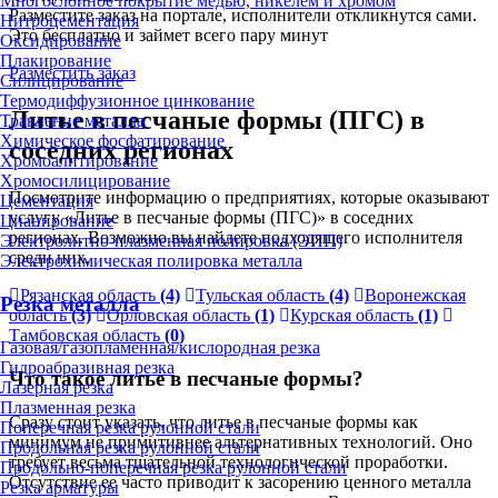
Многослойное покрытие медью, никелем и хромом
Разместите заказ на портале, исполнители откликнутся сами.
Нитроцементация
Это бесплатно и займет всего пару минут
Оксидирование
Плакирование
Разместить заказ
Силицирование
Термодиффузионное цинкование
Литье в песчаные формы (ПГС) в
Травление металла
Химическое фосфатирование
соседних регионах
Хромоалитирование
Хромосилицирование
Посмотрите информацию о предприятиях, которые оказывают
Цементация
услугу «Литье в песчаные формы (ПГС)» в соседних
Цианирование
регионах. Возможно вы найдете подходящего исполнителя
Электролитно-плазменная полировка (ЭПП)
среди них.
Электрохимическая полировка металла
Рязанская область
(4)
Тульская область
(4)
Воронежская
Резка металла
область
(3)
Орловская область
(1)
Курская область
(1)
Тамбовская область
(0)
Газовая/газопламенная/кислородная резка
Гидроабразивная резка
Что такое литье в песчаные формы?
Лазерная резка
Плазменная резка
Сразу стоит указать, что литье в песчаные формы как
Поперечная резка рулонной стали
минимум не примитивнее альтернативных технологий. Оно
Продольная резка рулонной стали
требует весьма тщательной технологической проработки.
Продольно-поперечная резка рулонной стали
Отсутствие ее часто приводит к засорению ценного металла
Резка арматуры