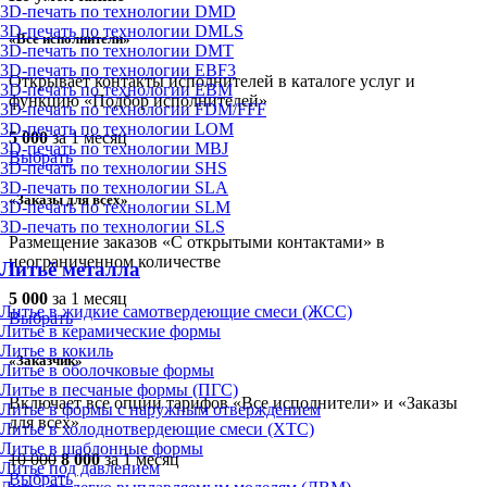
3D-печать по технологии DMD
3D-печать по технологии DMLS
«Все исполнители»
3D-печать по технологии DMT
3D-печать по технологии EBF3
Открывает контакты исполнителей в каталоге услуг и
3D-печать по технологии EBM
функцию «Подбор исполнителей»
3D-печать по технологии FDM/FFF
3D-печать по технологии LOM
5 000
за 1 месяц
3D-печать по технологии MBJ
Выбрать
3D-печать по технологии SHS
3D-печать по технологии SLA
«Заказы для всех»
3D-печать по технологии SLM
3D-печать по технологии SLS
Размещение заказов «С открытыми контактами» в
неограниченном количестве
Литьё металла
5 000
за 1 месяц
Литье в жидкие самотвердеющие смеси (ЖСС)
Выбрать
Литье в керамические формы
Литье в кокиль
«Заказчик»
Литье в оболочковые формы
Литье в песчаные формы (ПГС)
Включает все опции тарифов «Все исполнители» и «Заказы
Литье в формы с наружным отверждением
для всех»
Литье в холоднотвердеющие смеси (ХТС)
Литье в шаблонные формы
10 000
8 000
за 1 месяц
Литье под давлением
Выбрать