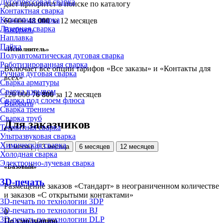
Дугопрессовая сварка
дает приоритет в поиске по каталогу
Контактная сварка
Кузнечная сварка
60 000
48 000
за 12 месяцев
Лазерная сварка
Выбрать
Наплавка
Пайка
«Исполнитель»
Полуавтоматическая дуговая сварка
Роботизированная сварка
Включает все опции тарифов «Все заказы» и «Контакты для
Ручная дуговая сварка
всех»
Сварка арматуры
Сварка взрывом
120 000
76 800
за 12 месяцев
Сварка под слоем флюса
Выбрать
Сварка трением
Сварка труб
Для заказчиков
Термитная сварка
Ультразвуковая сварка
Химическая сварка
1 месяц
3 месяца
6 месяцев
12 месяцев
Холодная сварка
Электронно-лучевая сварка
«Базовый»
3D-печать
Размещение заказов «Стандарт» в неограниченном количестве
и заказов «С открытыми контактами»
3D-печать по технологии 3DP
3D-печать по технологии BJ
0
3D-печать по технологии DLP
По умолчанию