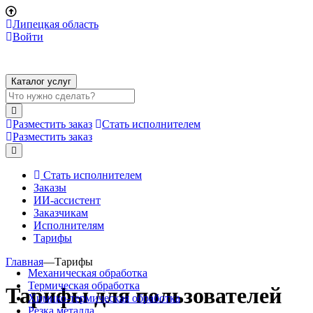
Липецкая область
Войти
Каталог услуг
Разместить заказ
Стать исполнителем
Разместить заказ
Стать исполнителем
Заказы
ИИ-ассистент
Заказчикам
Исполнителям
Тарифы
Главная
—
Тарифы
Механическая обработка
Термическая обработка
Тарифы для пользователей
Химико-термическая обработка
Резка металла