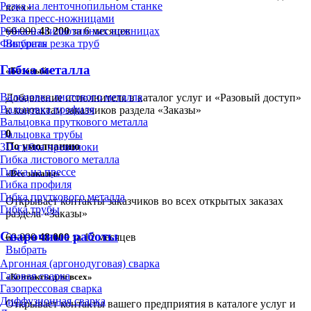
Резка на ленточнопильном станке
всех»
Резка пресс-ножницами
Рубка на гильотинных ножницах
60 000
43 200
за 6 месяцев
Фигурная резка труб
Выбрать
Гибка металла
«Базовый»
Вальцовка листового металла
Добавление исполнителя в каталог услуг и «Разовый доступ»
Вальцовка профиля
к контактам заказчиков раздела «Заказы»
Вальцовка пруткового металла
0
Вальцовка трубы
По умолчанию
3D-гибка проволоки
Гибка листового металла
Гибка на прессе
«Все заказы»
Гибка профиля
Гибка пруткового металла
Открывает контакты заказчиков во всех открытых заказах
Гибка трубы
раздела «Заказы»
Сварочные работы
60 000
48 000
за 12 месяцев
Выбрать
Аргонная (аргонодуговая) сварка
Газовая сварка
«Контакты для всех»
Газопрессовая сварка
Диффузионная сварка
Открывает контакты вашего предприятия в каталоге услуг и