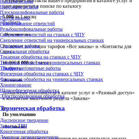
Открывает контакты вашего предприятия в каталоге услуг и
Накатка резьбы
дает приоритет в поиске по каталогу
Нарезание резьбы
Плоскошлифовальные работы
5 000
за 1 месяц
Протягивание
Выбрать
Развертывание отверстий
Резьбошлифовальные работы
«Исполнитель»
Сверление отверстий на станках с ЧПУ
Сверление отверстий на универсальных станках
Слесарные работы
Включает все опции тарифов «Все заказы» и «Контакты для
Строгальная обработка
всех»
Токарная обработка на станках с ЧПУ
10 000
8 000
за 1 месяц
Токарная обработка на универсальных станках
Выбрать
Токарно-автоматные работы
Фрезерная обработка на станках с ЧПУ
Фрезерная обработка на универсальных станках
«Базовый»
Хонингование
Шлицефрезерная обработка
Добавление исполнителя в каталог услуг и «Разовый доступ»
Электроэрозионная обработка
к контактам заказчиков раздела «Заказы»
Термическая обработка
0
По умолчанию
Дисперсное твердение
Закалка ТВЧ
«Все заказы»
Криогенная обработка
Лазерное термоупрочнение
Открывает контакты заказчиков во всех открытых заказах