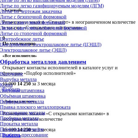
Литье по легко выплавляемым моделям (ЛВМ)
Литье по легко газифицируемым моделям (ЛГМ)
«Базовый»
Литье по чертежам заказчика
Литье с безопочной формовкой
Размещение заказов «Стандарт» в неограниченном количестве
Литье с вакуумной формовкой
и заказов «С открытыми контактами»
Литье с вакуумно-плёночной формовкой
Литье со стопочной формовкой
0
Центробежное литье
По умолчанию
Центробежное электрошлаковое литье (ЦЭШЛ)
Электрошлаковое литье (ЭШЛ)
«Все исполнители»
Обработка металлов давлением
Открывает контакты исполнителей в каталоге услуг и
функцию «Подбор исполнителей»
Волочение
Вырубка металла
15 000
14 250
за 3 месяца
Ковка
Выбрать
Листовая штамповка
Объёмная штамповка
Перфорация металла
«Заказы для всех»
Правка плоского металлопроката
Прессование металла
Размещение заказов «С открытыми контактами» в
Пробивка металла
неограниченном количестве
Прокатка металла
Прокатка-волочение
15 000
14 250
за 3 месяца
Прокатка-прессование
Выбрать