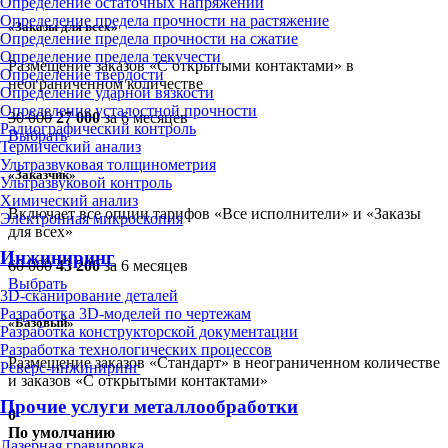
Определение остаточных напряжений
Определение предела прочности на растяжение
«Заказы для всех»
Определение предела прочности на сжатие
Определение предела текучести
Размещение заказов «С открытыми контактами» в
Определение твердости
неограниченном количестве
Определение ударной вязкости
Определение усталостной прочности
30 000
27 000
за 6 месяцев
Радиографический контроль
Выбрать
Термический анализ
Ультразвуковая толщинометрия
«Заказчик»
Ультразвуковой контроль
Химический анализ
Включает все опции тарифов «Все исполнители» и «Заказы
Электронная микроскопия
для всех»
Инжиниринг
60 000
43 200
за 6 месяцев
Выбрать
3D-сканирование деталей
Разработка 3D-моделей по чертежам
«Базовый»
Разработка конструкторской документации
Разработка технологических процессов
Размещение заказов «Стандарт» в неограниченном количестве
Реверс-инжиниринг
и заказов «С открытыми контактами»
Прочие услуги металлообработки
0
По умолчанию
Лазерная гравировка