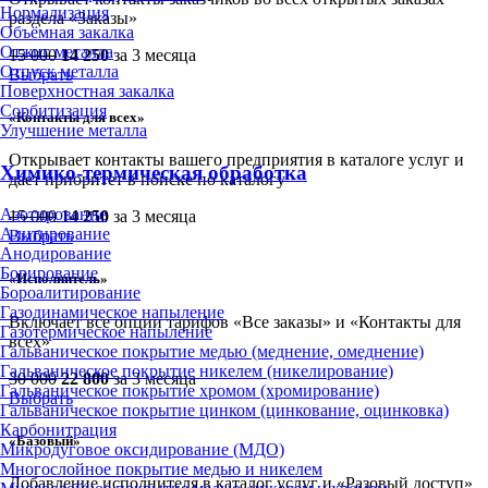
Нормализация
раздела «Заказы»
Объёмная закалка
Отжиг металла
15 000
14 250
за 3 месяца
Отпуск металла
Выбрать
Поверхностная закалка
Сорбитизация
«Контакты для всех»
Улучшение металла
Открывает контакты вашего предприятия в каталоге услуг и
Химико-термическая обработка
дает приоритет в поиске по каталогу
Азотирование
15 000
14 250
за 3 месяца
Алитирование
Выбрать
Анодирование
Борирование
«Исполнитель»
Бороалитирование
Газодинамическое напыление
Включает все опции тарифов «Все заказы» и «Контакты для
Газотермическое напыление
всех»
Гальваническое покрытие медью (меднение, омеднение)
Гальваническое покрытие никелем (никелирование)
30 000
22 800
за 3 месяца
Гальваническое покрытие хромом (хромирование)
Выбрать
Гальваническое покрытие цинком (цинкование, оцинковка)
Карбонитрация
«Базовый»
Микродуговое оксидирование (МДО)
Многослойное покрытие медью и никелем
Добавление исполнителя в каталог услуг и «Разовый доступ»