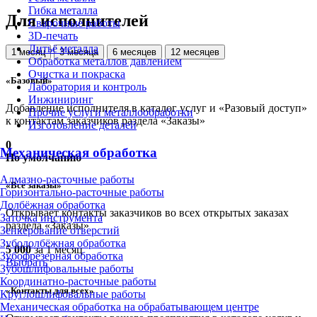
Гибка металла
Для исполнителей
Сварочные работы
3D-печать
Литьё металла
1 месяц
3 месяца
6 месяцев
12 месяцев
Обработка металлов давлением
Очистка и покраска
«Базовый»
Лаборатория и контроль
Инжиниринг
Добавление исполнителя в каталог услуг и «Разовый доступ»
Прочие услуги металлообработки
к контактам заказчиков раздела «Заказы»
Изготовление деталей
0
Механическая обработка
По умолчанию
Алмазно-расточные работы
«Все заказы»
Горизонтально-расточные работы
Долбёжная обработка
Открывает контакты заказчиков во всех открытых заказах
Заточка инструмента
раздела «Заказы»
Зенкерование отверстий
Зубодолбёжная обработка
5 000
за 1 месяц
Зубофрезерная обработка
Выбрать
Зубошлифовальные работы
Координатно-расточные работы
«Контакты для всех»
Круглошлифовальные работы
Механическая обработка на обрабатывающем центре