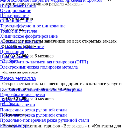
Многослойное покрытие медью, никелем и хромом
к контактам заказчиков раздела «Заказы»
Нитроцементация
Оксидирование
0
Плакирование
По умолчанию
Силицирование
Термодиффузионное цинкование
«Все заказы»
Травление металла
Химическое фосфатирование
Открывает контакты заказчиков во всех открытых заказах
Хромоалитирование
раздела «Заказы»
Хромосилицирование
Цементация
30 000
27 000
за 6 месяцев
Цианирование
Выбрать
Электролитно-плазменная полировка (ЭПП)
Электрохимическая полировка металла
«Контакты для всех»
Резка металла
Открывает контакты вашего предприятия в каталоге услуг и
дает приоритет в поиске по каталогу
Газовая/газопламенная/кислородная резка
Гидроабразивная резка
30 000
27 000
за 6 месяцев
Лазерная резка
Выбрать
Плазменная резка
Поперечная резка рулонной стали
«Исполнитель»
Продольная резка рулонной стали
Продольно-поперечная резка рулонной стали
Резка арматуры
Включает все опции тарифов «Все заказы» и «Контакты для