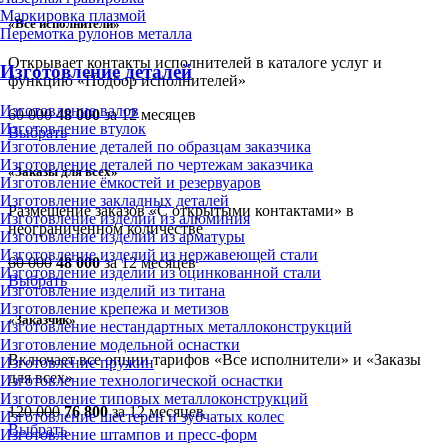
Маркировка плазмой
«Все исполнители»
Перемотка рулонов металла
Открывает контакты исполнителей в каталоге услуг и
Изготовление деталей
функцию «Подбор исполнителей»
Изготовление валов
60 000
48 000
за 12 месяцев
Изготовление втулок
Выбрать
Изготовление деталей по образцам заказчика
Изготовление деталей по чертежам заказчика
«Заказы для всех»
Изготовление ёмкостей и резервуаров
Изготовление закладных деталей
Размещение заказов «С открытыми контактами» в
Изготовление изделий из алюминия
неограниченном количестве
Изготовление изделий из арматуры
Изготовление изделий из нержавеющей стали
60 000
48 000
за 12 месяцев
Изготовление изделий из оцинкованной стали
Выбрать
Изготовление изделий из титана
Изготовление крепежа и метизов
«Заказчик»
Изготовление нестандартных металлоконструкций
Изготовление модельной оснастки
Включает все опции тарифов «Все исполнители» и «Заказы
Изготовление пружин
для всех»
Изготовление технологической оснастки
Изготовление типовых металлоконструкций
120 000
76 800
за 12 месяцев
Изготовление шестерен и зубчатых колес
Выбрать
Изготовление штампов и пресс-форм