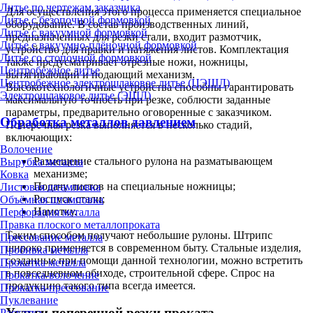
Литье по чертежам заказчика
Для осуществления этого процесса применяется специальное
Литье с безопочной формовкой
оборудование. В состав производственных линий,
Литье с вакуумной формовкой
предназначенных для резки стали, входит размотчик,
Литье с вакуумно-плёночной формовкой
устройство для правки и натяжения листов. Комплектация
Литье со стопочной формовкой
также предусматривает отрезные ножи, ножницы,
Центробежное литье
вытягивающий и подающий механизм.
Центробежное электрошлаковое литье (ЦЭШЛ)
Высокотехнологичные устройства способны гарантировать
Электрошлаковое литье (ЭШЛ)
максимальную точность при резке, соблюсти заданные
параметры, предварительно оговоренные с заказчиком.
Обработка металлов давлением
Поперечная резка выполняется в несколько стадий,
включающих:
Волочение
Размещение стального рулона на разматывающем
Вырубка металла
механизме;
Ковка
Подачу листов на специальные ножницы;
Листовая штамповка
Роспуск стали;
Объёмная штамповка
Намотку.
Перфорация металла
Правка плоского металлопроката
Таким способом получают небольшие рулоны. Штрипс
Прессование металла
широко применяется в современном быту. Стальные изделия,
Пробивка металла
созданные при помощи данной технологии, можно встретить
Прокатка металла
в повседневном обиходе, строительной сфере. Спрос на
Прокатка-волочение
продукцию такого типа всегда имеется.
Прокатка-прессование
Пуклевание
Услуги поперечной резки проката
Раскатка