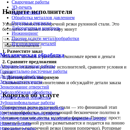
Сварочные работы
3D-печать
Найдите исполнителя
Литьё металла
Обработка металлов давлением
Очистка и покраска
Узнайте стоимость поперечной резки рулонной стали. Это
Лаборатория и контроль
бесплатно и займет всего пару минут
Инжиниринг
Прочие услуги металлообработки
Изготовление деталей
Найти исполнителя
1.
Разместите заказ
Механическая обработка
Никаких звонков и рассылок. Экономьте время и деньги
2.
Сравните предложения
Алмазно-расточные работы
Изучите отзывы и рейтинг исполнителей, сравните условия и
Горизонтально-расточные работы
цены
Долбёжная обработка
3.
Договоритесь напрямую
Заточка инструмента
Связывайтесь с исполнителями и обсуждайте детали заказа
Зенкерование отверстий
Зубодолбёжная обработка
Коротко об услуге
Зубофрезерная обработка
Зубошлифовальные работы
Поперечная резка рулонной стали — это финишный этап
Координатно-расточные работы
металлообработки, превращающий бесконечное полотно в
Круглошлифовальные работы
готовые плоские листы заданного формата. Процесс прост:
Механическая обработка на обрабатывающем центре
тяжелый стальной рулон разматывается и подается на линию
Накатка резьбы
продольно-поперечной резки (линия поперечки). Роторные
Нарезание резьбы