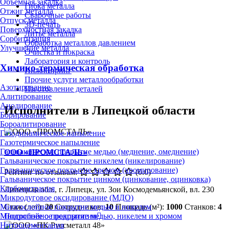
Объёмная закалка
Гибка металла
Отжиг металла
Сварочные работы
Отпуск металла
3D-печать
Поверхностная закалка
Литьё металла
Сорбитизация
Обработка металлов давлением
Улучшение металла
Очистка и покраска
Лаборатория и контроль
Химико-термическая обработка
Инжиниринг
Прочие услуги металлообработки
Азотирование
Изготовление деталей
Алитирование
Анодирование
Исполнители в Липецкой области
Борирование
Бороалитирование
Газодинамическое напыление
Газотермическое напыление
Гальваническое покрытие медью (меднение, омеднение)
ООО «ПРОМСТАЛЬ»
Гальваническое покрытие никелем (никелирование)
Гальваническое покрытие хромом (хромирование)
Рейтинг по отзывам:
(0.0)
Гальваническое покрытие цинком (цинкование, оцинковка)
Карбонитрация
Липецкая обл., г. Липецк, ул. Зои Космодемьянской, вл. 230
Микродуговое оксидирование (МДО)
Стаж (лет):
20
Сотрудников:
10
Площадь (м²):
1000
Станков:
4
Многослойное покрытие медью и никелем
Подробнее о предприятии
Многослойное покрытие медью, никелем и хромом
Нитроцементация