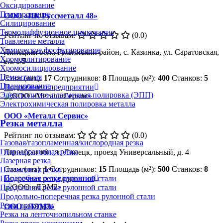
Оксидирование
Плакирование
ООО «ПК Руссметалл 48»
Силицирование
Термодиффузионное цинкование
Рейтинг по отзывам:
(0.0)
Травление металла
Химическое фосфатирование
Липецкая обл., Грязинский район, с. Казинка, ул. Саратовская,
Хромоалитирование
вл. 1/5
Хромосилицирование
Цементация
Стаж (лет):
17
Сотрудников:
8
Площадь (м²):
400
Станков:
5
Цианирование
Подробнее о предприятии
Электролитно-плазменная полировка (ЭПП)
Электрохимическая полировка металла
ООО «Металл Сервис»
Резка металла
Рейтинг по отзывам:
(0.0)
Газовая/газопламенная/кислородная резка
Гидроабразивная резка
Липецкая обл., г. Липецк, проезд Универсальный, д. 4
Лазерная резка
Стаж (лет):
1
Сотрудников:
15
Площадь (м²):
500
Станков:
8
Плазменная резка
Подробнее о предприятии
Поперечная резка рулонной стали
Продольная резка рулонной стали
Продольно-поперечная резка рулонной стали
Резка арматуры
ООО «ЛЭМЗ»
Резка на ленточнопильном станке