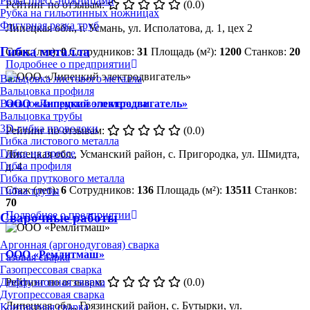
Резка пресс-ножницами
Рейтинг по отзывам:
(0.0)
Рубка на гильотинных ножницах
Фигурная резка труб
Липецкая обл., г. Усмань, ул. Исполатова, д. 1, цех 2
Гибка металла
Стаж (лет):
0
Сотрудников:
31
Площадь (м²):
1200
Станков:
20
Подробнее о предприятии
Вальцовка листового металла
Вальцовка профиля
ООО «Липецкий электродвигатель»
Вальцовка пруткового металла
Вальцовка трубы
3D-гибка проволоки
Рейтинг по отзывам:
(0.0)
Гибка листового металла
Гибка на прессе
Липецкая обл., Усманский район, с. Пригородка, ул. Шмидта,
Гибка профиля
д. 4
Гибка пруткового металла
Стаж (лет):
6
Сотрудников:
136
Площадь (м²):
13511
Станков:
Гибка трубы
70
Подробнее о предприятии
Сварочные работы
Аргонная (аргонодуговая) сварка
ООО «Ремлитмаш»
Газовая сварка
Газопрессовая сварка
Рейтинг по отзывам:
(0.0)
Диффузионная сварка
Дугопрессовая сварка
Липецкая обл., Грязинский район, с. Бутырки, ул.
Контактная сварка