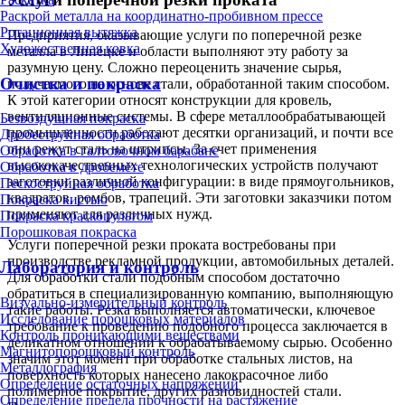
Раскрой металла на координатно-пробивном прессе
Ротационная вытяжка
Предприятия, оказывающие услуги по поперечной резке
Художественная ковка
металла в Липецке и области выполняют эту работу за
разумную цену. Сложно переоценить значение сырья,
Очистка и покраска
получаемого на основе стали, обработанной таким способом.
К этой категории относят конструкции для кровель,
вентиляционные системы. В сфере металлообрабатывающей
Безвоздушная покраска
промышленности работают десятки организаций, и почти все
Дробеструйная обработка
они режут сталь на штрипсы. За счет применения
Обработка в галтовочном барабане
высококачественных технологических устройств получают
Обработка в дробемёте
заготовки различной конфигурации: в виде прямоугольников,
Пескоструйная обработка
квадратов, ромбов, трапеций. Эти заготовки заказчики потом
Покраска кистью
применяют для различных нужд.
Покраска краскопультом
Порошковая покраска
Услуги поперечной резки проката востребованы при
производстве рекламной продукции, автомобильных деталей.
Лаборатория и контроль
Для обработки стали подобным способом достаточно
обратиться в специализированную компанию, выполняющую
Визуально-измерительный контроль
такие работы. Резка выполняется автоматически, ключевое
Исследование порошковых материалов
требование к проведению подобного процесса заключается в
Контроль проникающими веществами
деликатном отношении к обрабатываемому сырью. Особенно
Магнитопорошковый контроль
значим этот момент при обработке стальных листов, на
Металлография
поверхность которых нанесено лакокрасочное либо
Определение остаточных напряжений
полимерное покрытие, других разновидностей стали.
Определение предела прочности на растяжение