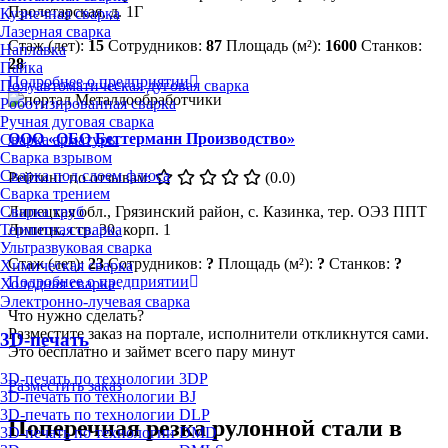
Пролетарская, д. 1Г
Кузнечная сварка
Лазерная сварка
Стаж (лет):
15
Сотрудников:
87
Площадь (м²):
1600
Станков:
Наплавка
28
Пайка
Подробнее о предприятии
Полуавтоматическая дуговая сварка
Роботизированная сварка
Ручная дуговая сварка
ООО «ОБО Беттерманн Производство»
Сварка арматуры
Сварка взрывом
Сварка под слоем флюса
Рейтинг по отзывам:
(0.0)
Сварка трением
Сварка труб
Липецкая обл., Грязинский район, с. Казинка, тер. ОЭЗ ППТ
Термитная сварка
Липецк, стр. 30, корп. 1
Ультразвуковая сварка
Стаж (лет):
23
Сотрудников:
?
Площадь (м²):
?
Станков:
?
Химическая сварка
Подробнее о предприятии
Холодная сварка
Электронно-лучевая сварка
Что нужно сделать?
Разместите заказ на портале, исполнители откликнутся сами.
3D-печать
Это бесплатно и займет всего пару минут
3D-печать по технологии 3DP
Разместить заказ
3D-печать по технологии BJ
3D-печать по технологии DLP
Поперечная резка рулонной стали в
3D-печать по технологии DMD