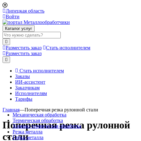
Липецкая область
Войти
Каталог услуг
Разместить заказ
Стать исполнителем
Разместить заказ
Стать исполнителем
Заказы
ИИ-ассистент
Заказчикам
Исполнителям
Тарифы
Главная
—
Поперечная резка рулонной стали
Механическая обработка
Термическая обработка
Поперечная резка рулонной
Химико-термическая обработка
Резка металла
стали
Гибка металла