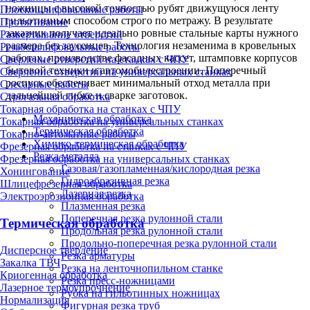
ножницы с высокой точностью рубят движущуюся ленту
Плоскошлифовальные работы
гильотинным способом строго по метражу. В результате
Протягивание
заказчик получает идеально ровные стальные карты нужного
Развертывание отверстий
размера без заусенцев. Технология незаменима в кровельных
Резьбошлифовальные работы
работах, производстве фасадных кассет, штамповке корпусов
Сверление отверстий на станках с ЧПУ
бытовой техники и автомобилестроении. Поперечный
Сверление отверстий на универсальных станках
роспуск обеспечивает минимальный отход металла при
Слесарные работы
дальнейшей гибке и сварке заготовок.
Строгальная обработка
Токарная обработка на станках с ЧПУ
Механическая обработка
Токарная обработка на универсальных станках
Термическая обработка
Токарно-автоматные работы
Химико-термическая обработка
Фрезерная обработка на станках с ЧПУ
Резка металла
Фрезерная обработка на универсальных станках
Газовая/газопламенная/кислородная резка
Хонингование
Гидроабразивная резка
Шлицефрезерная обработка
Лазерная резка
Электроэрозионная обработка
Плазменная резка
Поперечная резка рулонной стали
Термическая обработка
Продольная резка рулонной стали
Продольно-поперечная резка рулонной стали
Дисперсное твердение
Резка арматуры
Закалка ТВЧ
Резка на ленточнопильном станке
Криогенная обработка
Резка пресс-ножницами
Лазерное термоупрочнение
Рубка на гильотинных ножницах
Нормализация
Фигурная резка труб