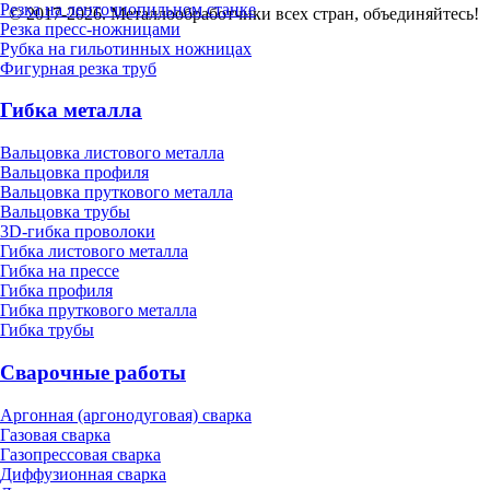
Резка на ленточнопильном станке
© 2017-2026. Металлообработчики всех стран, объединяйтесь!
Резка пресс-ножницами
Рубка на гильотинных ножницах
Фигурная резка труб
Гибка металла
Вальцовка листового металла
Вальцовка профиля
Вальцовка пруткового металла
Вальцовка трубы
3D-гибка проволоки
Гибка листового металла
Гибка на прессе
Гибка профиля
Гибка пруткового металла
Гибка трубы
Сварочные работы
Аргонная (аргонодуговая) сварка
Газовая сварка
Газопрессовая сварка
Диффузионная сварка