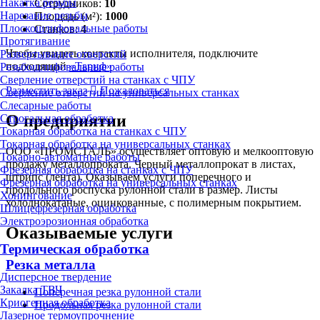
Накатка резьбы
Сотрудников:
10
Нарезание резьбы
Площадь (м²):
1000
Плоскошлифовальные работы
Станков:
4
Протягивание
Чтобы увидеть контакты исполнителя, подключите
Развертывание отверстий
подходящий
«Тариф»
Резьбошлифовальные работы
Сверление отверстий на станках с ЧПУ
Разместить заказ
Пожаловаться
Сверление отверстий на универсальных станках
Слесарные работы
О предприятии
Строгальная обработка
Токарная обработка на станках с ЧПУ
Токарная обработка на универсальных станках
ООО «ПРОМСТАЛЬ» осуществляет оптовую и мелкооптовую
Токарно-автоматные работы
продажу металлопроката. Черный металлопрокат в листах,
Фрезерная обработка на станках с ЧПУ
штрипс (лента). Оказываем услуги поперечного и
Фрезерная обработка на универсальных станках
продольного роспуска рулонной стали в размер. Листы
Хонингование
холоднокатаные, оцинкованные, с полимерным покрытием.
Шлицефрезерная обработка
Электроэрозионная обработка
Оказываемые услуги
Термическая обработка
Резка металла
Дисперсное твердение
Закалка ТВЧ
Поперечная резка рулонной стали
Криогенная обработка
Продольная резка рулонной стали
Лазерное термоупрочнение