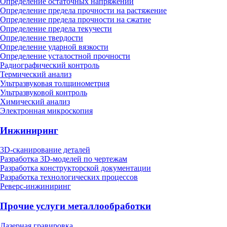
Определение остаточных напряжений
Определение предела прочности на растяжение
Определение предела прочности на сжатие
Определение предела текучести
Определение твердости
Определение ударной вязкости
Определение усталостной прочности
Радиографический контроль
Термический анализ
Ультразвуковая толщинометрия
Ультразвуковой контроль
Химический анализ
Электронная микроскопия
Инжиниринг
3D-сканирование деталей
Разработка 3D-моделей по чертежам
Разработка конструкторской документации
Разработка технологических процессов
Реверс-инжиниринг
Прочие услуги металлообработки
Лазерная гравировка