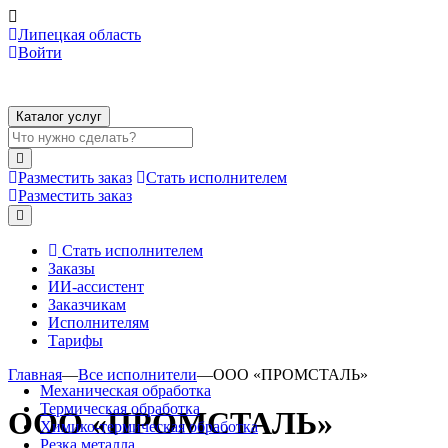
Липецкая область
Войти
Каталог услуг
Разместить заказ
Стать исполнителем
Разместить заказ
Стать исполнителем
Заказы
ИИ-ассистент
Заказчикам
Исполнителям
Тарифы
Главная
—
Все исполнители
—
ООО «ПРОМСТАЛЬ»
Механическая обработка
Термическая обработка
ООО «ПРОМСТАЛЬ»
Химико-термическая обработка
Резка металла