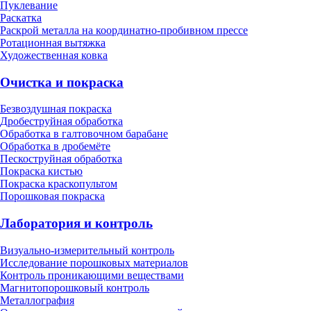
Пуклевание
Раскатка
Раскрой металла на координатно-пробивном прессе
Ротационная вытяжка
Художественная ковка
Очистка и покраска
Безвоздушная покраска
Дробеструйная обработка
Обработка в галтовочном барабане
Обработка в дробемёте
Пескоструйная обработка
Покраска кистью
Покраска краскопультом
Порошковая покраска
Лаборатория и контроль
Визуально-измерительный контроль
Исследование порошковых материалов
Контроль проникающими веществами
Магнитопорошковый контроль
Металлография