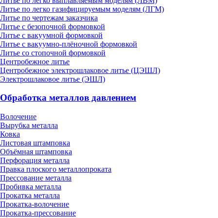
Литье по легко выплавляемым моделям (ЛВМ)
Литье по легко газифицируемым моделям (ЛГМ)
Литье по чертежам заказчика
Литье с безопочной формовкой
Литье с вакуумной формовкой
Литье с вакуумно-плёночной формовкой
Литье со стопочной формовкой
Центробежное литье
Центробежное электрошлаковое литье (ЦЭШЛ)
Электрошлаковое литье (ЭШЛ)
Обработка металлов давлением
Волочение
Вырубка металла
Ковка
Листовая штамповка
Объёмная штамповка
Перфорация металла
Правка плоского металлопроката
Прессование металла
Пробивка металла
Прокатка металла
Прокатка-волочение
Прокатка-прессование