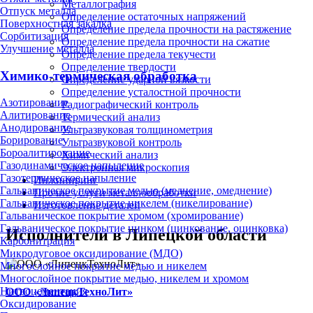
Металлография
Отпуск металла
Определение остаточных напряжений
Поверхностная закалка
Определение предела прочности на растяжение
Сорбитизация
Определение предела прочности на сжатие
Улучшение металла
Определение предела текучести
Определение твердости
Химико-термическая обработка
Определение ударной вязкости
Определение усталостной прочности
Азотирование
Радиографический контроль
Алитирование
Термический анализ
Анодирование
Ультразвуковая толщинометрия
Борирование
Ультразвуковой контроль
Бороалитирование
Химический анализ
Газодинамическое напыление
Электронная микроскопия
Газотермическое напыление
Инжиниринг
Гальваническое покрытие медью (меднение, омеднение)
Прочие услуги металлообработки
Гальваническое покрытие никелем (никелирование)
Изготовление деталей
Гальваническое покрытие хромом (хромирование)
Гальваническое покрытие цинком (цинкование, оцинковка)
Исполнители в Липецкой области
Карбонитрация
Микродуговое оксидирование (МДО)
Многослойное покрытие медью и никелем
Многослойное покрытие медью, никелем и хромом
Нитроцементация
ООО «ЛипецкТехноЛит»
Оксидирование