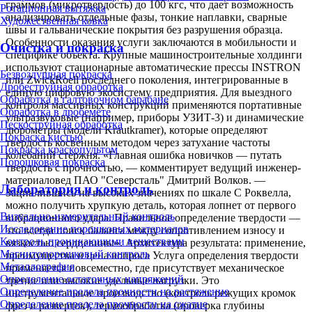
граммов (микротвердость) до 100 кгс, что дает возможность
Ротационная вытяжка
анализировать отдельные фазы, тонкие наплавки, сварные
Художественная ковка
швы и гальванические покрытия без разрушения образца.
Особенности оказания услуги заключаются в мобильности и
Очистка и покраска
специфике объекта. Крупные машиностроительные холдинги
используют стационарные автоматические прессы INSTRON
Безвоздушная покраска
или ZwickRoell последнего поколения, интегрированные в
Дробеструйная обработка
единую цифровую экосистему предприятия. Для выездного
Обработка в галтовочном барабане
контроля массивных конструкций применяются портативные
Обработка в дробемёте
ультразвуковые (например, приборы УЗИТ-3) и динамические
Пескоструйная обработка
дюрометры (модели Krautkramer), которые определяют
Покраска кистью
твердость косвенным методом через затухание частоты
Покраска краскопультом
колебаний стержня. «Главная ошибка новичков — путать
Порошковая покраска
твердость с прочностью, — комментирует ведущий инженер-
материаловед ПАО "Северсталь" Дмитрий Волков. —
Лаборатория и контроль
Зациклившись на высоких значениях по шкале С Роквелла,
можно получить хрупкую деталь, которая лопнет от первого
Визуально-измерительный контроль
вибрационного удара. Правильное определение твердости —
Исследование порошковых материалов
это всегда поиск баланса между сопротивлением износу и
Контроль проникающими веществами
вязкостью сердцевины». Архитектура результата: применение,
Магнитопорошковый контроль
преимущества и цена вопроса Услуга определения твердости
Металлография
применяется повсеместно, где присутствует механическое
Определение остаточных напряжений
трение или высокие удельные нагрузки. Это
Определение предела прочности на растяжение
инструментальное производство (контроль режущих кромок
Определение предела прочности на сжатие
фрез и разверток), термообработка (проверка глубины