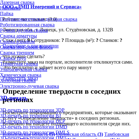
Лазерная сварка
ООО «ДМЦ Измерений и Сервиса»
Наплавка
Пайка
Рейтинг по отзывам:
(0.0)
Полуавтоматическая дуговая сварка
Роботизированная сварка
Липецкая обл., г. Липецк, ул. Студёновская, д. 132В
Ручная дуговая сварка
Сварка арматуры
Стаж (лет):
9
Сотрудников:
?
Площадь (м²):
?
Станков:
?
Сварка взрывом
Подробнее о предприятии
Сварка под слоем флюса
Сварка трением
Что нужно сделать?
Сварка труб
Разместите заказ на портале, исполнители откликнутся сами.
Термитная сварка
Это бесплатно и займет всего пару минут
Ультразвуковая сварка
Химическая сварка
Разместить заказ
Холодная сварка
Электронно-лучевая сварка
Определение твердости в соседних
3D-печать
регионах
3D-печать по технологии 3DP
Посмотрите информацию о предприятиях, которые оказывают
3D-печать по технологии BJ
услугу «Определение твердости» в соседних регионах.
3D-печать по технологии DLP
Возможно вы найдете подходящего исполнителя среди них.
3D-печать по технологии DMD
3D-печать по технологии DMLS
Воронежская область
(5)
Орловская область
(3)
Тамбовская
3D-печать по технологии DMT