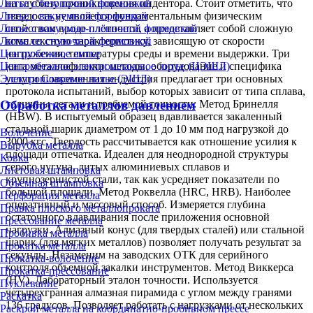
Литье с безопочной формовкой
на глубину проникновения индентора. Стоит отметить, что
Литье с вакуумной формовкой
твердость не является фундаментальным физическим
Литье с вакуумно-плёночной формовкой
свойством вроде плотности, а представляет собой сложную
Литье со стопочной формовкой
комплексную характеристику, зависящую от скорости
Центробежное литье
нагружения, температуры среды и времени выдержки. Три
Центробежное электрошлаковое литье (ЦЭШЛ)
кита металлофизики: методы, оборудование и специфика
Электрошлаковое литье (ЭШЛ)
услуги Современная индустрия предлагает три основных
протокола испытаний, выбор которых зависит от типа сплава,
Обработка металлов давлением
толщины детали и требуемой точности: Метод Бринелля
(HBW). В испытуемый образец вдавливается закаленный
стальной шарик диаметром от 1 до 10 мм под нагрузкой до
Волочение
3000 кгс. Твердость рассчитывается как отношение усилия к
Вырубка металла
площади отпечатка. Идеален для неоднородной структуры
Ковка
серого чугуна, литых алюминиевых сплавов и
Листовая штамповка
крупнозернистой стали, так как усредняет показатели по
Объёмная штамповка
большой площади. Метод Роквелла (HRC, HRB). Наиболее
Перфорация металла
оперативный и массовый способ. Измеряется глубина
Правка плоского металлопроката
остаточного вдавливания после приложения основной
Прессование металла
нагрузки. Алмазный конус (для твердых сталей) или стальной
Пробивка металла
шарик (для мягких металлов) позволяет получать результат за
Прокатка металла
секунды. Незаменим на заводских ОТК для серийного
Прокатка-волочение
контроля объемной закалки инструментов. Метод Виккерса
Прокатка-прессование
(HV). Лабораторный эталон точности. Используется
Пуклевание
четырехгранная алмазная пирамида с углом между гранями
Раскатка
136 градусов. Позволяет работать с нагрузками от нескольких
Раскрой металла на координатно-пробивном прессе