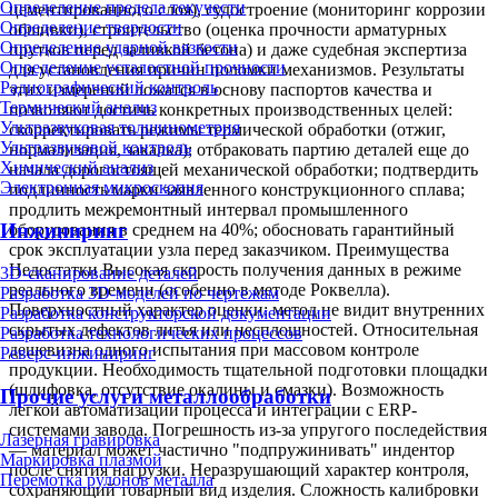
Определение предела текучести
цементированного слоя), судостроение (мониторинг коррозии
Определение твердости
обшивки), строительство (оценка прочности арматурных
Определение ударной вязкости
прутков перед заливкой бетона) и даже судебная экспертиза
Определение усталостной прочности
для установления причин поломки механизмов. Результаты
Радиографический контроль
этих измерений ложатся в основу паспортов качества и
Термический анализ
позволяют достичь конкретных производственных целей:
Ультразвуковая толщинометрия
скорректировать режимы термической обработки (отжиг,
Ультразвуковой контроль
нормализация, закалка); отбраковать партию деталей еще до
Химический анализ
начала дорогостоящей механической обработки; подтвердить
Электронная микроскопия
подлинность марки заявленного конструкционного сплава;
продлить межремонтный интервал промышленного
Инжиниринг
оборудования в среднем на 40%; обосновать гарантийный
срок эксплуатации узла перед заказчиком. Преимущества
Недостатки Высокая скорость получения данных в режиме
3D-сканирование деталей
реального времени (особенно в методе Роквелла).
Разработка 3D-моделей по чертежам
Поверхностный характер оценки: метод не видит внутренних
Разработка конструкторской документации
скрытых дефектов литья или несплошностей. Относительная
Разработка технологических процессов
дешевизна одного испытания при массовом контроле
Реверс-инжиниринг
продукции. Необходимость тщательной подготовки площадки
(шлифовка, отсутствие окалины и смазки). Возможность
Прочие услуги металлообработки
легкой автоматизации процесса и интеграции с ERP-
системами завода. Погрешность из-за упругого последействия
Лазерная гравировка
— материал может частично "подпружинивать" индентор
Маркировка плазмой
после снятия нагрузки. Неразрушающий характер контроля,
Перемотка рулонов металла
сохраняющий товарный вид изделия. Сложность калибровки