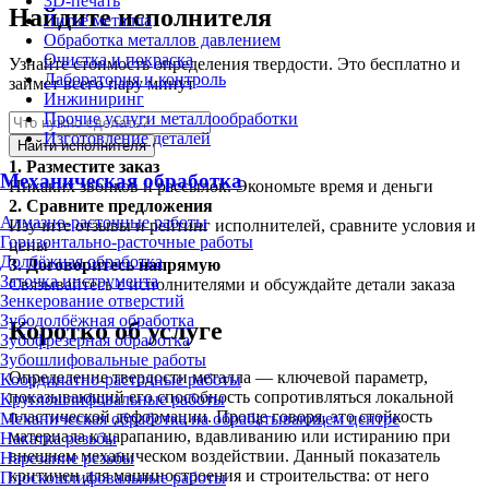
3D-печать
Найдите исполнителя
Литьё металла
Обработка металлов давлением
Очистка и покраска
Узнайте стоимость определения твердости. Это бесплатно и
Лаборатория и контроль
займет всего пару минут
Инжиниринг
Прочие услуги металлообработки
Изготовление деталей
Найти исполнителя
1.
Разместите заказ
Механическая обработка
Никаких звонков и рассылок. Экономьте время и деньги
2.
Сравните предложения
Алмазно-расточные работы
Изучите отзывы и рейтинг исполнителей, сравните условия и
Горизонтально-расточные работы
цены
Долбёжная обработка
3.
Договоритесь напрямую
Заточка инструмента
Связывайтесь с исполнителями и обсуждайте детали заказа
Зенкерование отверстий
Зубодолбёжная обработка
Коротко об услуге
Зубофрезерная обработка
Зубошлифовальные работы
Определение твердости металла — ключевой параметр,
Координатно-расточные работы
показывающий его способность сопротивляться локальной
Круглошлифовальные работы
пластической деформации. Проще говоря, это стойкость
Механическая обработка на обрабатывающем центре
материала к царапанию, вдавливанию или истиранию при
Накатка резьбы
внешнем механическом воздействии. Данный показатель
Нарезание резьбы
критичен для машиностроения и строительства: от него
Плоскошлифовальные работы