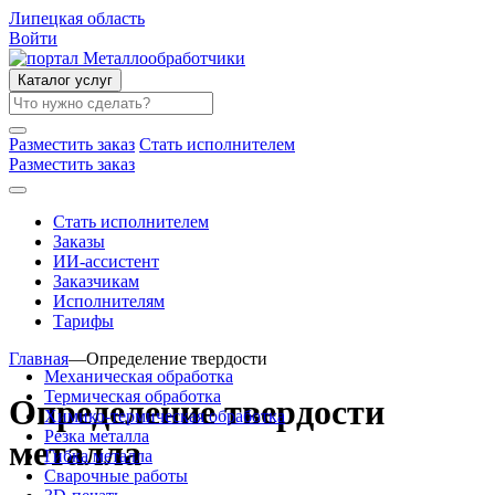
Липецкая область
Войти
Каталог услуг
Разместить заказ
Стать исполнителем
Разместить заказ
Стать исполнителем
Заказы
ИИ-ассистент
Заказчикам
Исполнителям
Тарифы
Главная
—
Определение твердости
Механическая обработка
Термическая обработка
Определение твердости
Химико-термическая обработка
Резка металла
металла
Гибка металла
Сварочные работы