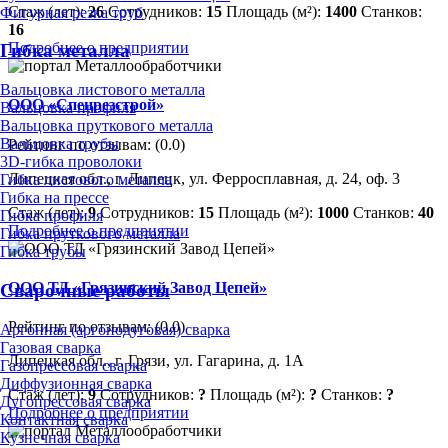
Стаж (лет):
26
Сотрудников:
15
Площадь (м²):
1400
Станков:
Фигурная резка труб
16
Подробнее о предприятии
Гибка металла
Вальцовка листового металла
ООО «Спецрезстрой»
Вальцовка профиля
Вальцовка пруткового металла
Вальцовка трубы
Рейтинг по отзывам:
(0.0)
3D-гибка проволоки
Липецкая обл., г. Липецк, ул. Ферросплавная, д. 24, оф. 3
Гибка листового металла
Гибка на прессе
Стаж (лет):
9
Сотрудников:
15
Площадь (м²):
1000
Станков:
40
Гибка профиля
Подробнее о предприятии
Гибка пруткового металла
Гибка трубы
ООО ТД «Грязинский Завод Цепей»
Сварочные работы
Рейтинг по отзывам:
(0.0)
Аргонная (аргонодуговая) сварка
Газовая сварка
Липецкая обл., г. Грязи, ул. Гагарина, д. 1А
Газопрессовая сварка
Диффузионная сварка
Стаж (лет):
9
Сотрудников:
?
Площадь (м²):
?
Станков:
?
Дугопрессовая сварка
Подробнее о предприятии
Контактная сварка
Кузнечная сварка