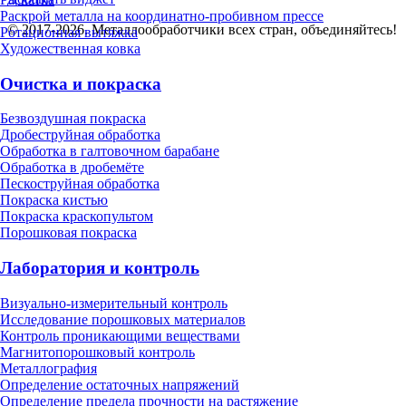
Раскрой металла на координатно-пробивном прессе
© 2017-2026. Металлообработчики всех стран, объединяйтесь!
Ротационная вытяжка
Художественная ковка
Очистка и покраска
Безвоздушная покраска
Дробеструйная обработка
Обработка в галтовочном барабане
Обработка в дробемёте
Пескоструйная обработка
Покраска кистью
Покраска краскопультом
Порошковая покраска
Лаборатория и контроль
Визуально-измерительный контроль
Исследование порошковых материалов
Контроль проникающими веществами
Магнитопорошковый контроль
Металлография
Определение остаточных напряжений
Определение предела прочности на растяжение