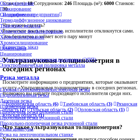
Стаж (лет):
18
Сотрудников:
246
Площадь (м²):
6000
Станков:
Оксидирование
30
Плакирование
Подробнее о предприятии
Силицирование
Термодиффузионное цинкование
Что нужно сделать?
Травление металла
Разместите заказ на портале, исполнители откликнутся сами.
Химическое фосфатирование
Это бесплатно и займет всего пару минут
Хромоалитирование
Хромосилицирование
Разместить заказ
Цементация
Цианирование
Ультразвуковая толщинометрия в
Электролитно-плазменная полировка (ЭПП)
Электрохимическая полировка металла
соседних регионах
Резка металла
Посмотрите информацию о предприятиях, которые оказывают
услугу «Ультразвуковая толщинометрия» в соседних регионах.
Газовая/газопламенная/кислородная резка
Возможно вы найдете подходящего исполнителя среди них.
Гидроабразивная резка
Лазерная резка
Воронежская область
(6)
Тамбовская область
(3)
Рязанская
Плазменная резка
область
(2)
Тульская область
(2)
Орловская область
(1)
Поперечная резка рулонной стали
Курская область
(1)
Продольная резка рулонной стали
Продольно-поперечная резка рулонной стали
Что такое ультразвуковая толщинометрия?
Резка арматуры
Резка на ленточнопильном станке
Ультразвуковая толщинометрия
является способом оценки