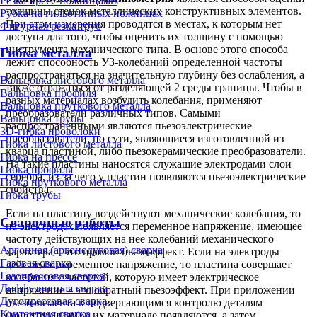
Резка пресс-ножницами
толщины стенок металлических конструктивных элементов.
Рубка на гильотинных ножницах
При этом измерения проводятся в местах, к которым нет
Фигурная резка труб
доступа для того, чтобы оценить их толщину с помощью
инструмента механического типа. В основе этого способа
Гибка металла
лежит способность УЗ-колебаний определенной частоты
распространяться на значительную глубину без ослабления, а
Вальцовка листового металла
также отражаться от разделяющей 2 среды границы. Чтобы в
Вальцовка профиля
разных материалах возбудить колебания, применяют
Вальцовка пруткового металла
преобразователи различных типов. Самыми
Вальцовка трубы
распространенными являются пьезоэлектрические
3D-гибка проволоки
преобразователи, по сути, являющиеся изготовленной из
Гибка листового металла
кварца пластиной, либо пьезокерамические преобразователи.
Гибка на прессе
На такие пластины наносятся служащие электродами слои
Гибка профиля
серебра, из-за чего у пластин появляются пьезоэлектрические
Гибка пруткового металла
свойства.
Гибка трубы
Если на пластину воздействуют механические колебания, то
Сварочные работы
на электродах появляется переменное напряжение, имеющее
частоту действующих на нее колебаний механического
Аргонная (аргонодуговая) сварка
характера – это прямой пьезоэффект. Если на электроды
Газовая сварка
действует переменное напряжение, то пластина совершает
Газопрессовая сварка
колебания с частотой, которую имеет электрическое
Диффузионная сварка
напряжение – это обратный пьезоэффект. При приложении
Дугопрессовая сварка
пьезоэлемента к подвергающимся контролю деталям
Контактная сварка
(конструкциям) в их материале появляются, а затем