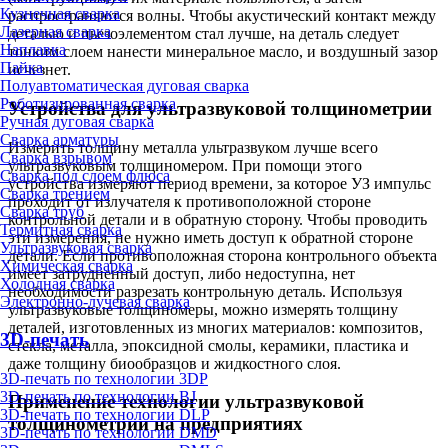
Кузнечная сварка
распространяются волны. Чтобы акустический контакт между
Лазерная сварка
деталью и пьезоэлементом стал лучше, на деталь следует
Наплавка
тонким слоем нанести минеральное масло, и воздушный зазор
Пайка
исчезнет.
Полуавтоматическая дуговая сварка
Роботизированная сварка
Устройства для ультразвуковой толщинометрии
Ручная дуговая сварка
Сварка арматуры
Измерить толщину металла ультразвуком лучше всего
Сварка взрывом
ультразвуковым толщиномером. При помощи этого
Сварка под слоем флюса
устройства измеряют период времени, за которое УЗ импульс
Сварка трением
проходит от излучателя к противоположной стороне
Сварка труб
контрольной детали и в обратную сторону. Чтобы проводить
Термитная сварка
эти измерения, не нужно иметь доступ к обратной стороне
Ультразвуковая сварка
детали. Если противоположная сторона контрольного объекта
Химическая сварка
имеет затрудненный доступ, либо недоступна, нет
Холодная сварка
необходимости разрезать контрольную деталь. Используя
Электронно-лучевая сварка
ультразвуковые толщиномеры, можно измерять толщину
деталей, изготовленных из многих материалов: композитов,
3D-печать
стекла, металла, эпоксидной смолы, керамики, пластика и
даже толщину биообразцов и жидкостного слоя.
3D-печать по технологии 3DP
3D-печать по технологии BJ
Применение технологии ультразвуковой
3D-печать по технологии DLP
толщинометрии на предприятиях
3D-печать по технологии DMD