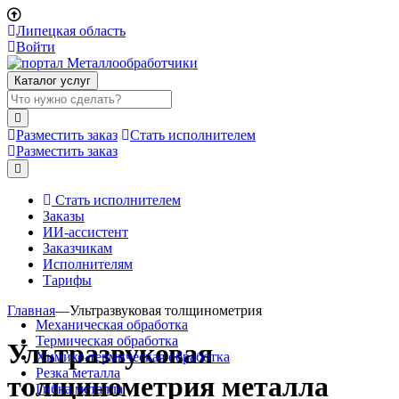
Липецкая область
Войти
Каталог услуг
Разместить заказ
Стать исполнителем
Разместить заказ
Стать исполнителем
Заказы
ИИ-ассистент
Заказчикам
Исполнителям
Тарифы
Главная
—
Ультразвуковая толщинометрия
Механическая обработка
Термическая обработка
Ультразвуковая
Химико-термическая обработка
Резка металла
толщинометрия металла
Гибка металла