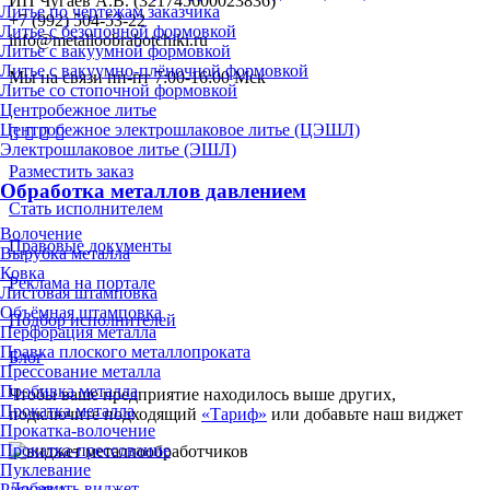
ИП Чугаев А.В. (321745600023836)
Литье по чертежам заказчика
+7 (992) 504-53-22
Литье с безопочной формовкой
info@metalloobrabotchiki.ru
Литье с вакуумной формовкой
Литье с вакуумно-плёночной формовкой
Мы на связи пн-пт 7:00-16:00 Мск
Литье со стопочной формовкой
Центробежное литье
Центробежное электрошлаковое литье (ЦЭШЛ)
Электрошлаковое литье (ЭШЛ)
Разместить заказ
Обработка металлов давлением
Стать исполнителем
Волочение
Правовые документы
Вырубка металла
Ковка
Реклама на портале
Листовая штамповка
Объёмная штамповка
Подбор исполнителей
Перфорация металла
Правка плоского металлопроката
Блог
Прессование металла
Пробивка металла
Чтобы ваше предприятие находилось выше других,
Прокатка металла
подключите подходящий
«Тариф»
или добавьте наш виджет
Прокатка-волочение
Прокатка-прессование
Пуклевание
Добавить виджет
Раскатка