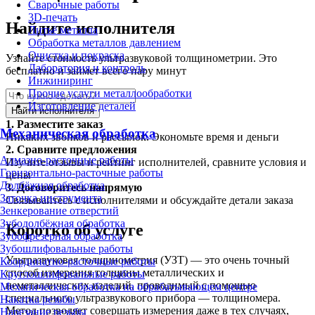
Сварочные работы
3D-печать
Найдите исполнителя
Литьё металла
Обработка металлов давлением
Очистка и покраска
Узнайте стоимость ультразвуковой толщинометрии. Это
Лаборатория и контроль
бесплатно и займет всего пару минут
Инжиниринг
Прочие услуги металлообработки
Изготовление деталей
Найти исполнителя
1.
Разместите заказ
Механическая обработка
Никаких звонков и рассылок. Экономьте время и деньги
2.
Сравните предложения
Алмазно-расточные работы
Изучите отзывы и рейтинг исполнителей, сравните условия и
Горизонтально-расточные работы
цены
Долбёжная обработка
3.
Договоритесь напрямую
Заточка инструмента
Связывайтесь с исполнителями и обсуждайте детали заказа
Зенкерование отверстий
Зубодолбёжная обработка
Коротко об услуге
Зубофрезерная обработка
Зубошлифовальные работы
Ультразвуковая толщинометрия (УЗТ) — это очень точный
Координатно-расточные работы
способ измерения толщины металлических и
Круглошлифовальные работы
неметаллических изделий, проводимый с помощью
Механическая обработка на обрабатывающем центре
специального ультразвукового прибора — толщиномера.
Накатка резьбы
Метод позволяет совершать измерения даже в тех случаях,
Нарезание резьбы