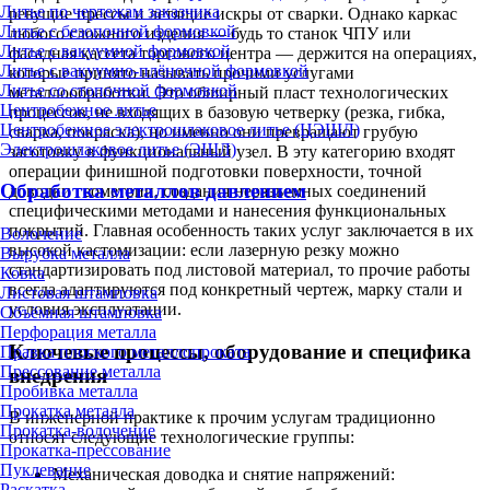
Литье по чертежам заказчика
ревущие прессы и летящие искры от сварки. Однако каркас
Литье с безопочной формовкой
любого сложного изделия — будь то станок ЧПУ или
Литье с вакуумной формовкой
фасадная кассета торгового центра — держится на операциях,
Литье с вакуумно-плёночной формовкой
которые принято называть прочими услугами
Литье со стопочной формовкой
металлообработки. Это обширный пласт технологических
Центробежное литье
процессов, не входящих в базовую четверку (резка, гибка,
Центробежное электрошлаковое литье (ЦЭШЛ)
сварка, покраска), но именно они превращают грубую
Электрошлаковое литье (ЭШЛ)
заготовку в функциональный узел. В эту категорию входят
операции финишной подготовки поверхности, точной
Обработка металлов давлением
доводки геометрии, создания неразъемных соединений
специфическими методами и нанесения функциональных
покрытий. Главная особенность таких услуг заключается в их
Волочение
высокой кастомизации: если лазерную резку можно
Вырубка металла
стандартизировать под листовой материал, то прочие работы
Ковка
всегда адаптируются под конкретный чертеж, марку стали и
Листовая штамповка
условия эксплуатации.
Объёмная штамповка
Перфорация металла
Ключевые процессы, оборудование и специфика
Правка плоского металлопроката
Прессование металла
внедрения
Пробивка металла
Прокатка металла
В инженерной практике к прочим услугам традиционно
Прокатка-волочение
относят следующие технологические группы:
Прокатка-прессование
Пуклевание
Механическая доводка и снятие напряжений:
Раскатка