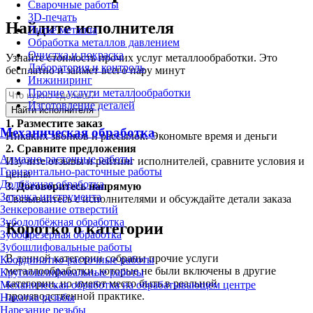
Сварочные работы
3D-печать
Найдите исполнителя
Литьё металла
Обработка металлов давлением
Очистка и покраска
Узнайте стоимость прочих услуг металлообработки. Это
Лаборатория и контроль
бесплатно и займет всего пару минут
Инжиниринг
Прочие услуги металлообработки
Изготовление деталей
Найти исполнителя
1.
Разместите заказ
Механическая обработка
Никаких звонков и рассылок. Экономьте время и деньги
2.
Сравните предложения
Алмазно-расточные работы
Изучите отзывы и рейтинг исполнителей, сравните условия и
Горизонтально-расточные работы
цены
Долбёжная обработка
3.
Договоритесь напрямую
Заточка инструмента
Связывайтесь с исполнителями и обсуждайте детали заказа
Зенкерование отверстий
Зубодолбёжная обработка
Коротко о категории
Зубофрезерная обработка
Зубошлифовальные работы
В данной категории собраны прочие услуги
Координатно-расточные работы
металлообработки, которые не были включены в другие
Круглошлифовальные работы
категории, но имеют место быть в реальной
Механическая обработка на обрабатывающем центре
производственной практике.
Накатка резьбы
Нарезание резьбы