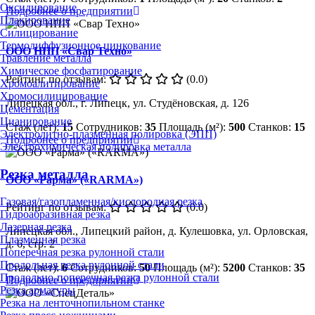
Оксидирование
Подробнее о предприятии
Плакирование
Силицирование
Термодиффузионное цинкование
ООО НПП «Свар Техно»
Травление металла
Химическое фосфатирование
Рейтинг по отзывам:
(0.0)
Хромоалитирование
Хромосилицирование
Липецкая обл., г. Липецк, ул. Студёновская, д. 126
Цементация
Цианирование
Стаж (лет):
15
Сотрудников:
35
Площадь (м²):
500
Станков:
15
Электролитно-плазменная полировка (ЭПП)
Подробнее о предприятии
Электрохимическая полировка металла
Резка металла
ООО «Рарма» («RARMA»)
Газовая/газопламенная/кислородная резка
Рейтинг по отзывам:
(0.0)
Гидроабразивная резка
Лазерная резка
Липецкая обл., Липецкий район, д. Кулешовка, ул. Орловская,
Плазменная резка
д. 6, стр. 2
Поперечная резка рулонной стали
Продольная резка рулонной стали
Стаж (лет):
6
Сотрудников:
50
Площадь (м²):
5200
Станков:
35
Продольно-поперечная резка рулонной стали
Подробнее о предприятии
Резка арматуры
Резка на ленточнопильном станке