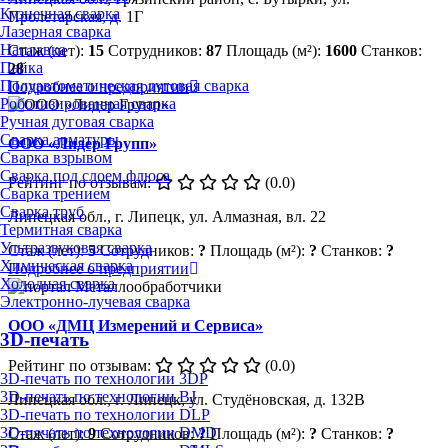
Кузнечная сварка
Пролетарская, д. 1Г
Лазерная сварка
Наплавка
Стаж (лет):
15
Сотрудников:
87
Площадь (м²):
1600
Станков:
Пайка
28
Полуавтоматическая дуговая сварка
Подробнее о предприятии
Роботизированная сварка
Ручная дуговая сварка
Сварка арматуры
ООО «Лидер Групп»
Сварка взрывом
Сварка под слоем флюса
Рейтинг по отзывам:
(0.0)
Сварка трением
Сварка труб
Липецкая обл., г. Липецк, ул. Алмазная, вл. 22
Термитная сварка
Ультразвуковая сварка
Стаж (лет):
5
Сотрудников:
?
Площадь (м²):
?
Станков:
?
Химическая сварка
Подробнее о предприятии
Холодная сварка
Электронно-лучевая сварка
ООО «ДМЦ Измерений и Сервиса»
3D-печать
Рейтинг по отзывам:
(0.0)
3D-печать по технологии 3DP
3D-печать по технологии BJ
Липецкая обл., г. Липецк, ул. Студёновская, д. 132В
3D-печать по технологии DLP
3D-печать по технологии DMD
Стаж (лет):
9
Сотрудников:
?
Площадь (м²):
?
Станков:
?