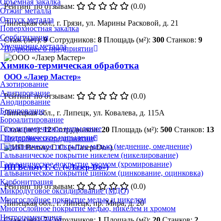
Объёмная закалка
Рейтинг по отзывам:
(0.0)
Отжиг металла
Отпуск металла
Липецкая обл., г. Грязи, ул. Марины Расковой, д. 21
Поверхностная закалка
Сорбитизация
Стаж (лет):
9
Сотрудников:
8
Площадь (м²):
300
Станков:
9
Улучшение металла
Подробнее о предприятии
Химико-термическая обработка
ООО «Лазер Мастер»
Азотирование
Алитирование
Рейтинг по отзывам:
(0.0)
Анодирование
Борирование
Липецкая обл., г. Липецк, ул. Ковалева, д. 115А
Бороалитирование
Газодинамическое напыление
Стаж (лет):
12
Сотрудников:
20
Площадь (м²):
500
Станков:
13
Газотермическое напыление
Подробнее о предприятии
Гальваническое покрытие медью (меднение, омеднение)
Гальваническое покрытие никелем (никелирование)
Гальваническое покрытие хромом (хромирование)
ИП Вельчу Г. С. («Лазер-Do»)
Гальваническое покрытие цинком (цинкование, оцинковка)
Карбонитрация
Рейтинг по отзывам:
(0.0)
Микродуговое оксидирование (МДО)
Многослойное покрытие медью и никелем
Липецкая обл., г. Липецк, пр. Мира, д. 20
Многослойное покрытие медью, никелем и хромом
Нитроцементация
Стаж (лет):
7
Сотрудников:
1
Площадь (м²):
20
Станков:
2