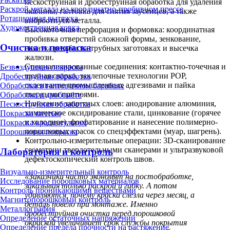
пескоструйная и дробеструйная обработка для удаления
Раскрой металла на координатно-пробивном прессе
окалины, галтовка для снятия заусенцев, а также
Ротационная вытяжка
виброотпуск металла.
Художественная ковка
Высокоточная перфорация и формовка: координатная
пробивка отверстий сложной формы, зенкование,
Очистка и покраска
накатка резьбы на трубных заготовках и высечка
жалюзи.
Специализированные соединения: контактно-точечная и
Безвоздушная покраска
шовная сварка, заклепочные технологии POP,
Дробеструйная обработка
склеивание промышленных адгезивами и пайка
Обработка в галтовочном барабане
твердыми припоями.
Обработка в дробемёте
Нанесение защитных слоев: анодирование алюминия,
Пескоструйная обработка
химическое оксидирование стали, цинкование (горячее
Покраска кистью
и холодное), фосфатирование и нанесение полимерно-
Покраска краскопультом
порошковых красок со спецэффектами (муар, шагрень).
Порошковая покраска
Контрольно-измерительные операции: 3D-сканирование
геометрии твердотельными сканерами и ультразвуковой
Лаборатория и контроль
дефектоскопический контроль швов.
Визуально-измерительный контроль
«Заказчики часто экономят на постобработке,
Исследование порошковых материалов
заказывая только раскрой и гибку. А потом
Контроль проникающими веществами
удивляются, почему краска слезла через месяц, а
Магнитопорошковый контроль
деталь повело при монтаже. Именно
Металлография
дробеструйная очистка перед порошковой
Определение остаточных напряжений
окраской увеличивает срок службы покрытия
Определение предела прочности на растяжение