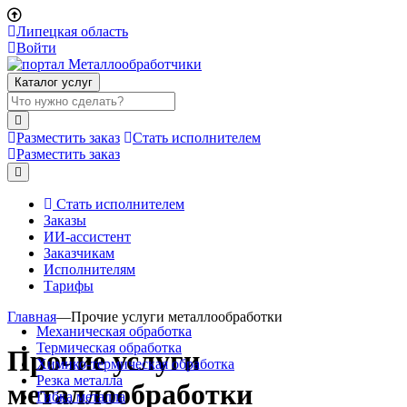
Липецкая область
Войти
Каталог услуг
Разместить заказ
Стать исполнителем
Разместить заказ
Стать исполнителем
Заказы
ИИ-ассистент
Заказчикам
Исполнителям
Тарифы
Главная
—
Прочие услуги металлообработки
Механическая обработка
Термическая обработка
Прочие услуги
Химико-термическая обработка
Резка металла
металлообработки
Гибка металла