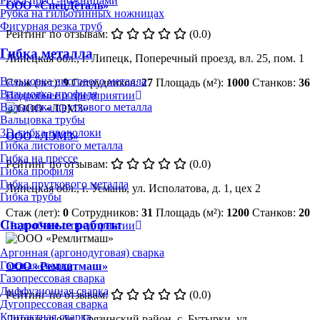
Резка пресс-ножницами
ООО «СпецДеталь»
Рубка на гильотинных ножницах
Фигурная резка труб
Рейтинг по отзывам:
(0.0)
Гибка металла
Липецкая обл., г. Липецк, Поперечный проезд, вл. 25, пом. 1
Вальцовка листового металла
Стаж (лет):
9
Сотрудников:
27
Площадь (м²):
1000
Станков:
36
Вальцовка профиля
Подробнее о предприятии
Вальцовка пруткового металла
Вальцовка трубы
3D-гибка проволоки
ООО «ЛЭМЗ»
Гибка листового металла
Гибка на прессе
Рейтинг по отзывам:
(0.0)
Гибка профиля
Гибка пруткового металла
Липецкая обл., г. Усмань, ул. Исполатова, д. 1, цех 2
Гибка трубы
Стаж (лет):
0
Сотрудников:
31
Площадь (м²):
1200
Станков:
20
Сварочные работы
Подробнее о предприятии
Аргонная (аргонодуговая) сварка
Газовая сварка
ООО «Ремлитмаш»
Газопрессовая сварка
Диффузионная сварка
Рейтинг по отзывам:
(0.0)
Дугопрессовая сварка
Контактная сварка
Липецкая обл., Грязинский район, с. Бутырки, ул.