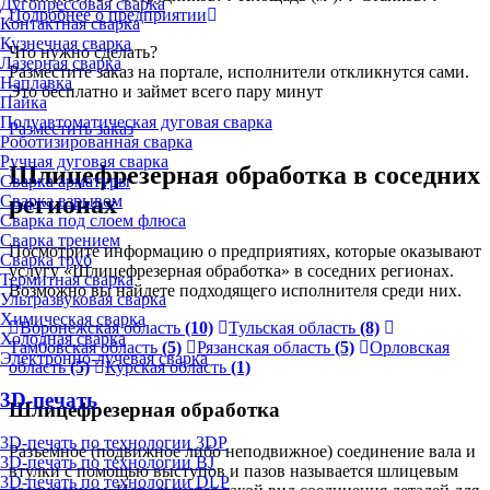
Дугопрессовая сварка
Подробнее о предприятии
Контактная сварка
Кузнечная сварка
Что нужно сделать?
Лазерная сварка
Разместите заказ на портале, исполнители откликнутся сами.
Наплавка
Это бесплатно и займет всего пару минут
Пайка
Полуавтоматическая дуговая сварка
Разместить заказ
Роботизированная сварка
Ручная дуговая сварка
Шлицефрезерная обработка в соседних
Сварка арматуры
регионах
Сварка взрывом
Сварка под слоем флюса
Сварка трением
Посмотрите информацию о предприятиях, которые оказывают
Сварка труб
услугу «Шлицефрезерная обработка» в соседних регионах.
Термитная сварка
Возможно вы найдете подходящего исполнителя среди них.
Ультразвуковая сварка
Химическая сварка
Воронежская область
(10)
Тульская область
(8)
Холодная сварка
Тамбовская область
(5)
Рязанская область
(5)
Орловская
Электронно-лучевая сварка
область
(5)
Курская область
(1)
3D-печать
Шлицефрезерная обработка
3D-печать по технологии 3DP
Разъемное (подвижное либо неподвижное) соединение вала и
3D-печать по технологии BJ
втулки с помощью выступов и пазов называется шлицевым
3D-печать по технологии DLP