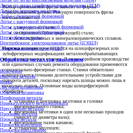
Литье по легко выплавляемым моделям (ЛВМ)
Литье по легко газифицируемым моделям (ЛГМ)
Выбор применяемой фрезы зависит от формы
Литье по чертежам заказчика
обрабатываемой детали. Режущую поверхность фрезы
Литье с безопочной формовкой
изготавливают из:
Литье с вакуумной формовкой
Литье с вакуумно-плёночной формовкой
углеродистой стали;
Литье со стопочной формовкой
легированной (быстрорежущей) стали;
Центробежное литье
безвольфрамовых и минералокерамических сплавов.
Центробежное электрошлаковое литье (ЦЭШЛ)
Электрошлаковое литье (ЭШЛ)
Нарезка шлицов
производится на шлицефрезерных или
зубофрезерных модификациях металлообрабатывающих
полуавтоматических станков. В мелкосерийном производстве
Обработка металлов давлением
или единичных случаях ремонта оборудования применяются
горизонтально-фрезерные станки. Станки обязательно
Волочение
комплектуются точными делительными устройствами для
Вырубка металла
поворота деталей, поскольку нарезать шлицы можно лишь в
Ковка
несколько этапов. Основные виды шлицефрезерной
Листовая штамповка
обработки
Объёмная штамповка
Перфорация металла
установка и центровка заготовки в головке
Правка плоского металлопроката
фрезеровального станка;
Прессование металла
фрезеровка заготовки в один или несколько проходов
Пробивка металла
(зависит от диаметра вала);
Прокатка металла
фрезерование пазов канавок;
Прокатка-волочение
устранение заусенцев;
Прокатка-прессование