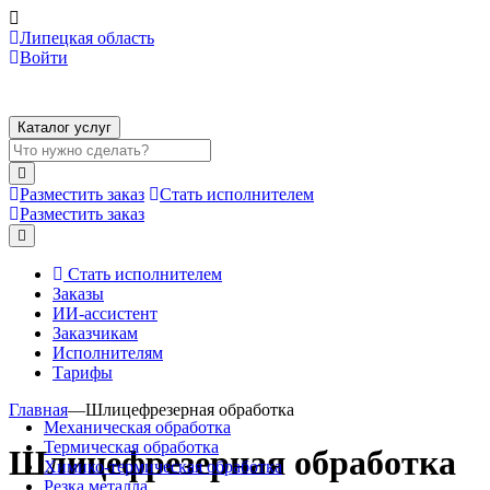
Липецкая область
Войти
Каталог услуг
Разместить заказ
Стать исполнителем
Разместить заказ
Стать исполнителем
Заказы
ИИ-ассистент
Заказчикам
Исполнителям
Тарифы
Главная
—
Шлицефрезерная обработка
Механическая обработка
Термическая обработка
Шлицефрезерная обработка
Химико-термическая обработка
Резка металла