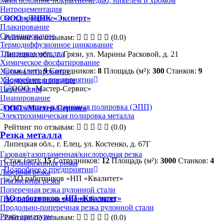
Многослойное покрытие медью, никелем и хромом
Нитроцементация
ООО «ЛЦПК «Эксперт»
Оксидирование
Плакирование
Силицирование
Рейтинг по отзывам:
(0.0)
Термодиффузионное цинкование
Травление металла
Липецкая обл., г. Грязи, ул. Марины Расковой, д. 21
Химическое фосфатирование
Стаж (лет):
9
Сотрудников:
8
Площадь (м²):
300
Станков:
9
Хромоалитирование
Подробнее о предприятии
Хромосилицирование
Цементация
Цианирование
Электролитно-плазменная полировка (ЭПП)
ООО «Мастер-Сервис»
Электрохимическая полировка металла
Рейтинг по отзывам:
(0.0)
Резка металла
Липецкая обл., г. Елец, ул. Костенко, д. 67Г
Газовая/газопламенная/кислородная резка
Стаж (лет):
15
Сотрудников:
12
Площадь (м²):
3000
Станков:
4
Гидроабразивная резка
Подробнее о предприятии
Лазерная резка
Плазменная резка
Поперечная резка рулонной стали
АО работников «НП «Квалитет»
Продольная резка рулонной стали
Продольно-поперечная резка рулонной стали
Резка арматуры
Рейтинг по отзывам:
(0.0)