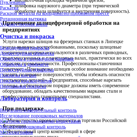
высокоточная проходка червячной фрезой;
Пуклевание
шлифовка наружного диаметра (при термической
Раскатка
обработке вала шлифуется и внутренняя поверхность).
Раскрой металла на координатно-пробивном прессе
Ротационная вытяжка
Применение шлицефрезерной обработки на
Художественная ковка
предприятиях
Очистка и покраска
Услуги нарезки шлицов на фрезерных станках в Липецке
всегда являлись востребованными, поскольку шлицевые
Безвоздушная покраска
соединения широко используются в различных приводных,
Дробеструйная обработка
трансмиссионных и планетарных валах, практически во всех
Обработка в галтовочном барабане
отраслях промышленности. Профессионалы-станочники
Обработка в дробемёте
советуют: «При нарезке шлицев особое внимание необходимо
Пескоструйная обработка
уделять полировке поверхностей, чтобы избежать опасности
Покраска кистью
нестыковки деталей». Предприятия, способные нарезать
Покраска краскопультом
шлицы, в обязательном порядке должны иметь современное
Порошковая покраска
оборудование, обладать качественными марками стали и
профессионально грамотными специалистами.
Лаборатория и контроль
При поддержке
Визуально-измерительный контроль
Исследование порошковых материалов
Контроль проникающими веществами
Магнитопорошковый контроль
Металлография