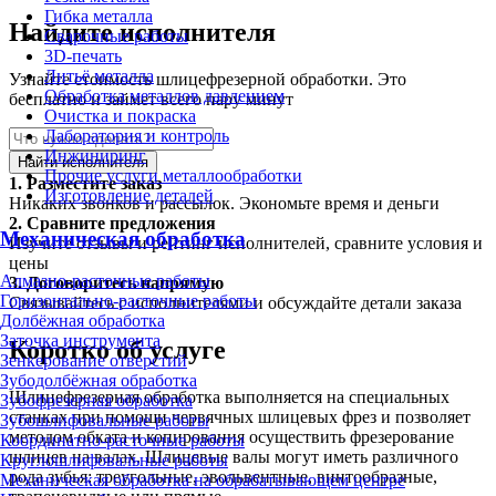
Гибка металла
Найдите исполнителя
Сварочные работы
3D-печать
Литьё металла
Узнайте стоимость шлицефрезерной обработки. Это
Обработка металлов давлением
бесплатно и займет всего пару минут
Очистка и покраска
Лаборатория и контроль
Инжиниринг
Найти исполнителя
Прочие услуги металлообработки
1.
Разместите заказ
Изготовление деталей
Никаких звонков и рассылок. Экономьте время и деньги
2.
Сравните предложения
Механическая обработка
Изучите отзывы и рейтинг исполнителей, сравните условия и
цены
Алмазно-расточные работы
3.
Договоритесь напрямую
Горизонтально-расточные работы
Связывайтесь с исполнителями и обсуждайте детали заказа
Долбёжная обработка
Заточка инструмента
Коротко об услуге
Зенкерование отверстий
Зубодолбёжная обработка
Шлицефрезерная обработка выполняется на специальных
Зубофрезерная обработка
станках при помощи червячных шлицевых фрез и позволяет
Зубошлифовальные работы
методом обката и копирования осуществить фрезерование
Координатно-расточные работы
шлицев на валах. Шлицевые валы могут иметь различного
Круглошлифовальные работы
рода зубья: треугольные, эвольвентные, винтообразные,
Механическая обработка на обрабатывающем центре