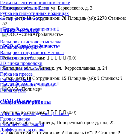
Резка на ленточнопильном станке
Резка пресс-ножницами
Липецкая обл., г. Елец, ул. Барковского, д. 3
Рубка на гильотинных ножницах
Стаж (лет):
10
Сотрудников:
78
Площадь (м²):
2278
Станков:
Фигурная резка труб
57
Подробнее о предприятии
Гибка металла
Вальцовка листового металла
ООО «СпецАгроЗапчасть»
Вальцовка профиля
Вальцовка пруткового металла
Рейтинг по отзывам:
(0.0)
Вальцовка трубы
3D-гибка проволоки
Липецкая обл., г. Липецк, ул. Ферросплавная, д. 24
Гибка листового металла
Гибка на прессе
Стаж (лет):
18
Сотрудников:
15
Площадь (м²):
?
Станков:
?
Гибка профиля
Подробнее о предприятии
Гибка пруткового металла
Гибка трубы
ОAО «Полимер»
Сварочные работы
Рейтинг по отзывам:
(0.0)
Аргонная (аргонодуговая) сварка
Газовая сварка
Липецкая обл., г. Липецк, Поперечный проезд, влд. 25
Газопрессовая сварка
Диффузионная сварка
Стаж (лет):
34
Сотрудников:
?
Площадь (м²):
?
Станков:
?