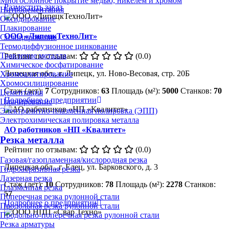
Многослойное покрытие медью, никелем и хромом
Разместить заказ
Нитроцементация
Оксидирование
Плакирование
ООО «ЛипецкТехноЛит»
Силицирование
Термодиффузионное цинкование
Травление металла
Рейтинг по отзывам:
(0.0)
Химическое фосфатирование
Липецкая обл., г. Липецк, ул. Ново-Весовая, стр. 20Б
Хромоалитирование
Хромосилицирование
Стаж (лет):
7
Сотрудников:
63
Площадь (м²):
5000
Станков:
70
Цементация
Подробнее о предприятии
Цианирование
Электролитно-плазменная полировка (ЭПП)
Электрохимическая полировка металла
АО работников «НП «Квалитет»
Резка металла
Рейтинг по отзывам:
(0.0)
Газовая/газопламенная/кислородная резка
Липецкая обл., г. Елец, ул. Барковского, д. 3
Гидроабразивная резка
Лазерная резка
Стаж (лет):
10
Сотрудников:
78
Площадь (м²):
2278
Станков:
Плазменная резка
57
Поперечная резка рулонной стали
Подробнее о предприятии
Продольная резка рулонной стали
Продольно-поперечная резка рулонной стали
Резка арматуры