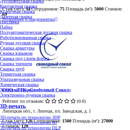
Дугопрессовая сварка
Контактная сварка
Стаж (лет):
34
Сотрудников:
75
Площадь (м²):
5000
Станков:
Кузнечная сварка
69
Лазерная сварка
Подробнее о предприятии
Наплавка
Пайка
Полуавтоматическая дуговая сварка
Роботизированная сварка
Ручная дуговая сварка
Сварка арматуры
Сварка взрывом
Сварка под слоем флюса
Сварка трением
Сварка труб
Термитная сварка
Ультразвуковая сварка
Химическая сварка
Холодная сварка
ООО «ЛТК «Свободный Сокол»
Электронно-лучевая сварка
Рейтинг по отзывам:
(0.0)
3D-печать
Липецкая обл., г. Липецк, пл. Заводская, д. 1
3D-печать по технологии 3DP
Стаж (лет):
126
Сотрудников:
1500
Площадь (м²):
27000
3D-печать по технологии BJ
Станков:
120
3D-печать по технологии DLP