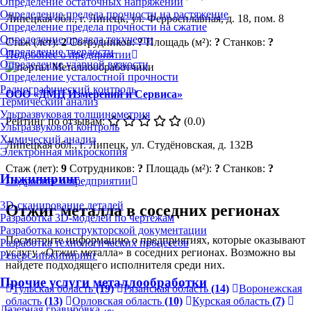
Определение остаточных напряжений
Определение предела прочности на растяжение
Липецкая обл., г. Липецк, ул. Ферросплавная, д. 18, пом. 8
Определение предела прочности на сжатие
Определение предела текучести
Стаж (лет):
2
Сотрудников:
?
Площадь (м²):
?
Станков:
?
Определение твердости
Подробнее о предприятии
Определение ударной вязкости
Определение усталостной прочности
Радиографический контроль
ООО «ДМЦ Измерений и Сервиса»
Термический анализ
Ультразвуковая толщинометрия
Рейтинг по отзывам:
(0.0)
Ультразвуковой контроль
Химический анализ
Липецкая обл., г. Липецк, ул. Студёновская, д. 132В
Электронная микроскопия
Стаж (лет):
9
Сотрудников:
?
Площадь (м²):
?
Станков:
?
Инжиниринг
Подробнее о предприятии
3D-сканирование деталей
Отжиг металла в соседних регионах
Разработка 3D-моделей по чертежам
Разработка конструкторской документации
Посмотрите информацию о предприятиях, которые оказывают
Разработка технологических процессов
услугу «Отжиг металла» в соседних регионах. Возможно вы
Реверс-инжиниринг
найдете подходящего исполнителя среди них.
Прочие услуги металлообработки
Тульская область
(19)
Рязанская область
(14)
Воронежская
область
(13)
Орловская область
(10)
Курская область
(7)
Лазерная гравировка