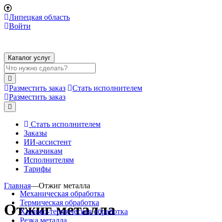
Липецкая область
Войти
Каталог услуг
Разместить заказ
Стать исполнителем
Разместить заказ
Стать исполнителем
Заказы
ИИ-ассистент
Заказчикам
Исполнителям
Тарифы
Главная
—
Отжиг металла
Механическая обработка
Термическая обработка
Отжиг металла
Химико-термическая обработка
Резка металла