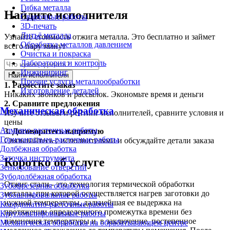
Гибка металла
Найдите исполнителя
Сварочные работы
3D-печать
Литьё металла
Узнайте стоимость отжига металла. Это бесплатно и займет
Обработка металлов давлением
всего пару минут
Очистка и покраска
Лаборатория и контроль
Инжиниринг
Найти исполнителя
Прочие услуги металлообработки
1.
Разместите заказ
Изготовление деталей
Никаких звонков и рассылок. Экономьте время и деньги
2.
Сравните предложения
Механическая обработка
Изучите отзывы и рейтинг исполнителей, сравните условия и
цены
Алмазно-расточные работы
3.
Договоритесь напрямую
Горизонтально-расточные работы
Связывайтесь с исполнителями и обсуждайте детали заказа
Долбёжная обработка
Заточка инструмента
Коротко об услуге
Зенкерование отверстий
Зубодолбёжная обработка
Отжиг стали - это технология термической обработки
Зубофрезерная обработка
металла, при которой осуществляется нагрев заготовки до
Зубошлифовальные работы
нужной температуры, дальнейшая ее выдержка на
Координатно-расточные работы
протяжении определенного промежутка времени без
Круглошлифовальные работы
изменения температуры и, в заключение, постепенное
Механическая обработка на обрабатывающем центре