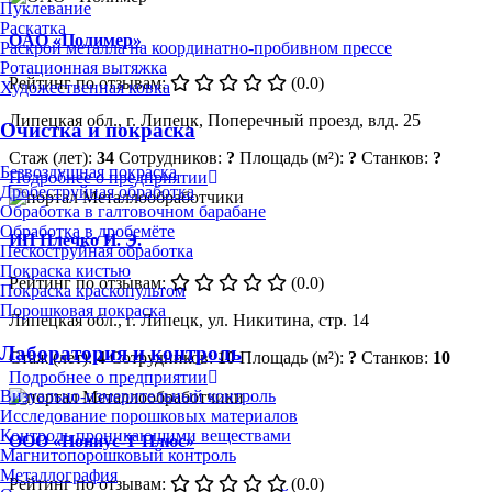
Пуклевание
Раскатка
ОAО «Полимер»
Раскрой металла на координатно-пробивном прессе
Ротационная вытяжка
Рейтинг по отзывам:
(0.0)
Художественная ковка
Липецкая обл., г. Липецк, Поперечный проезд, влд. 25
Очистка и покраска
Стаж (лет):
34
Сотрудников:
?
Площадь (м²):
?
Станков:
?
Безвоздушная покраска
Подробнее о предприятии
Дробеструйная обработка
Обработка в галтовочном барабане
Обработка в дробемёте
ИП Плечко И. Э.
Пескоструйная обработка
Покраска кистью
Рейтинг по отзывам:
(0.0)
Покраска краскопультом
Порошковая покраска
Липецкая обл., г. Липецк, ул. Никитина, стр. 14
Лаборатория и контроль
Стаж (лет):
4
Сотрудников:
10
Площадь (м²):
?
Станков:
10
Подробнее о предприятии
Визуально-измерительный контроль
Исследование порошковых материалов
Контроль проникающими веществами
ООО «Нониус-Т Плюс»
Магнитопорошковый контроль
Металлография
Рейтинг по отзывам:
(0.0)