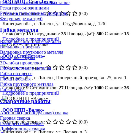
ООО НПП «Свар Техно»
Резка на ленточнопильном станке
Резка пресс-ножницами
Рубка на гильотинных ножницах
Рейтинг по отзывам:
(0.0)
Фигурная резка труб
Липецкая обл., г. Липецк, ул. Студёновская, д. 126
Гибка металла
Стаж (лет):
15
Сотрудников:
35
Площадь (м²):
500
Станков:
15
Подробнее о предприятии
Вальцовка листового металла
Вальцовка профиля
Вальцовка пруткового металла
ООО «СпецДеталь»
Вальцовка трубы
3D-гибка проволоки
Рейтинг по отзывам:
(0.0)
Гибка листового металла
Гибка на прессе
Липецкая обл., г. Липецк, Поперечный проезд, вл. 25, пом. 1
Гибка профиля
Гибка пруткового металла
Стаж (лет):
9
Сотрудников:
27
Площадь (м²):
1000
Станков:
36
Гибка трубы
Подробнее о предприятии
Сварочные работы
ООО НПП «Валок»
Аргонная (аргонодуговая) сварка
Газовая сварка
Рейтинг по отзывам:
(0.0)
Газопрессовая сварка
Диффузионная сварка
Липецкая обл., г. Липецк, ул. Лесная, д. 3