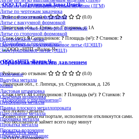
Литье по легко выплавляемым моделям (ЛВМ)
ООО ТД «Грязинский Завод Цепей»
Литье по легко газифицируемым моделям (ЛГМ)
Литье по чертежам заказчика
Литье с безопочной формовкой
Рейтинг по отзывам:
(0.0)
Литье с вакуумной формовкой
Липецкая обл., г. Грязи, ул. Гагарина, д. 1А
Литье с вакуумно-плёночной формовкой
Литье со стопочной формовкой
Стаж (лет):
9
Сотрудников:
?
Площадь (м²):
?
Станков:
?
Центробежное литье
Подробнее о предприятии
Центробежное электрошлаковое литье (ЦЭШЛ)
Электрошлаковое литье (ЭШЛ)
ООО «НПП «Валок-Ч»
Обработка металлов давлением
Рейтинг по отзывам:
(0.0)
Волочение
Вырубка металла
Липецкая обл., г. Липецк, ул. Студеновская, д. 126
Ковка
Листовая штамповка
Стаж (лет):
31
Сотрудников:
?
Площадь (м²):
?
Станков:
?
Объёмная штамповка
Подробнее о предприятии
Перфорация металла
Правка плоского металлопроката
Что нужно сделать?
Прессование металла
Разместите заказ на портале, исполнители откликнутся сами.
Пробивка металла
Это бесплатно и займет всего пару минут
Прокатка металла
Прокатка-волочение
Разместить заказ
Прокатка-прессование