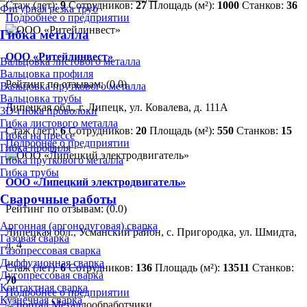
Стаж (лет):
9
Сотрудников:
27
Площадь (м²):
1000
Станков:
36
Фигурная резка труб
Подробнее о предприятии
Гибка металла
ООО «Ритейлинвест»
Вальцовка листового металла
Вальцовка профиля
Рейтинг по отзывам:
(0.0)
Вальцовка пруткового металла
Вальцовка трубы
Липецкая обл., г. Липецк, ул. Ковалева, д. 111А
3D-гибка проволоки
Гибка листового металла
Стаж (лет):
6
Сотрудников:
20
Площадь (м²):
550
Станков:
15
Гибка на прессе
Подробнее о предприятии
Гибка профиля
Гибка пруткового металла
Гибка трубы
ООО «Липецкий электродвигатель»
Сварочные работы
Рейтинг по отзывам:
(0.0)
Аргонная (аргонодуговая) сварка
Липецкая обл., Усманский район, с. Пригородка, ул. Шмидта,
Газовая сварка
д. 4
Газопрессовая сварка
Диффузионная сварка
Стаж (лет):
6
Сотрудников:
136
Площадь (м²):
13511
Станков:
Дугопрессовая сварка
70
Контактная сварка
Подробнее о предприятии
Кузнечная сварка