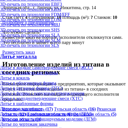
3D-печать по технологии EBF3
Липецкая обл., г. Липецк, ул. Никитина, стр. 14
3D-печать по технологии EBM
3D-печать по технологии FDM/FFF
Стаж (лет):
4
Сотрудников:
10
Площадь (м²):
?
Станков:
10
3D-печать по технологии LOM
Подробнее о предприятии
3D-печать по технологии MBJ
3D-печать по технологии SHS
Что нужно сделать?
3D-печать по технологии SLA
Разместите заказ на портале, исполнители откликнутся сами.
3D-печать по технологии SLM
Это бесплатно и займет всего пару минут
3D-печать по технологии SLS
Разместить заказ
Литьё металла
Изготовление изделий из титана в
Литье в жидкие самотвердеющие смеси (ЖСС)
соседних регионах
Литье в керамические формы
Литье в кокиль
Литье в оболочковые формы
Посмотрите информацию о предприятиях, которые оказывают
Литье в песчаные формы (ПГС)
услугу «Изготовление изделий из титана» в соседних
Литье в формы с наружным отверждением
регионах. Возможно вы найдете подходящего исполнителя
Литье в холоднотвердеющие смеси (ХТС)
среди них.
Литье в шаблонные формы
Литье под давлением
Воронежская область
(17)
Тульская область
(16)
Рязанская
Литье по легко выплавляемым моделям (ЛВМ)
область
(12)
Тамбовская область
(6)
Орловская область
(5)
Литье по легко газифицируемым моделям (ЛГМ)
Курская область
(3)
Литье по чертежам заказчика