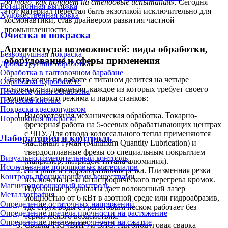
до того, как попадет на стендовые испытания».
Сегодня
Ротационная вытяжка
этот материал перестал быть экзотикой исключительно для
Художественная ковка
космонавтики, став драйвером развития частной
промышленности.
Очистка и покраска
Архитектура возможностей: виды обработки,
Безвоздушная покраска
оборудование и сферы применения
Дробеструйная обработка
Обработка в галтовочном барабане
Спектр услуг по работе с титаном делится на четыре
Обработка в дробемёте
основных направления, каждое из которых требует своего
Пескоструйная обработка
температурного режима и парка станков:
Покраска кистью
Покраска краскопультом
Высокоточная механическая обработка. Токарно-
Порошковая покраска
фрезерная работа на 5-осевых обрабатывающих центрах
с ЧПУ. Для отвода колоссального тепла применяются
Лаборатория и контроль
масляный туман (Minimum Quantity Lubrication) и
твердосплавные фрезы со специальным покрытием
Визуально-измерительный контроль
(например, нитридом титана-алюминия).
Исследование порошковых материалов
Лазерная и гидроабразивная резка. Плазменная резка
Контроль проникающими веществами
исключена из-за катастрофического перегрева кромок.
Магнитопорошковый контроль
Идеальные результаты дает волоконный лазер
Металлография
мощностью от 6 кВт в азотной среде или гидроабразив,
Определение остаточных напряжений
где струя воды с гранатовым песком работает без
Определение предела прочности на растяжение
термического воздействия.
Определение предела прочности на сжатие
Сварка TIG (ВИГ) и ЭЛС. Аргонодуговая сварка