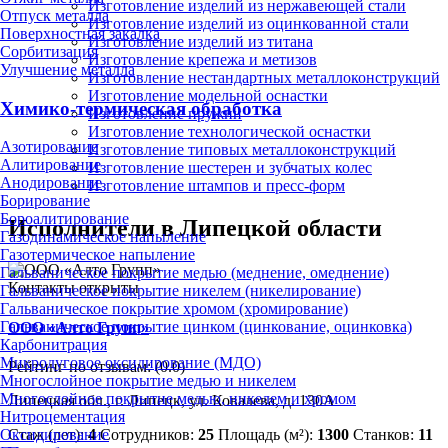
Изготовление изделий из нержавеющей стали
Отпуск металла
Изготовление изделий из оцинкованной стали
Поверхностная закалка
Изготовление изделий из титана
Сорбитизация
Изготовление крепежа и метизов
Улучшение металла
Изготовление нестандартных металлоконструкций
Изготовление модельной оснастки
Химико-термическая обработка
Изготовление пружин
Изготовление технологической оснастки
Азотирование
Изготовление типовых металлоконструкций
Алитирование
Изготовление шестерен и зубчатых колес
Анодирование
Изготовление штампов и пресс-форм
Борирование
Бороалитирование
Исполнители в Липецкой области
Газодинамическое напыление
Газотермическое напыление
Гальваническое покрытие медью (меднение, омеднение)
Контакты открыты
Гальваническое покрытие никелем (никелирование)
Гальваническое покрытие хромом (хромирование)
Гальваническое покрытие цинком (цинкование, оцинковка)
ООО «Алто Групп»
Карбонитрация
Микродуговое оксидирование (МДО)
Рейтинг по отзывам:
(0.0)
Многослойное покрытие медью и никелем
Многослойное покрытие медью, никелем и хромом
Липецкая обл., г. Липецк, ул. Ковалева, д. 130А
Нитроцементация
Стаж (лет):
4
Сотрудников:
25
Площадь (м²):
1300
Станков:
11
Оксидирование