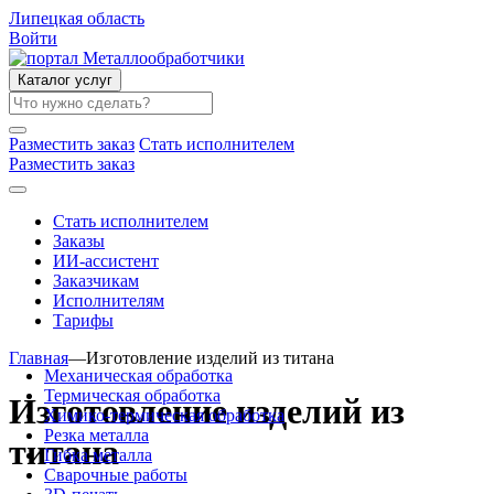
Липецкая область
Войти
Каталог услуг
Разместить заказ
Стать исполнителем
Разместить заказ
Стать исполнителем
Заказы
ИИ-ассистент
Заказчикам
Исполнителям
Тарифы
Главная
—
Изготовление изделий из титана
Механическая обработка
Термическая обработка
Изготовление изделий из
Химико-термическая обработка
Резка металла
титана
Гибка металла
Сварочные работы