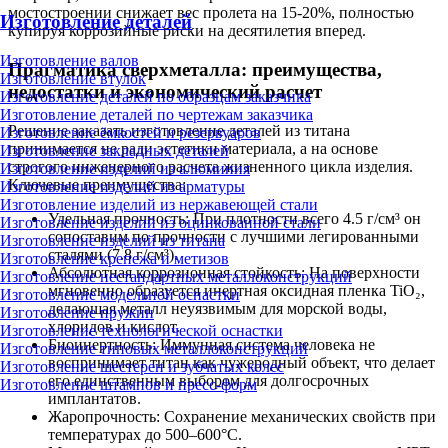
мостостроении снижает вес пролета на 15-20%, полностью
Изготовление деталей
купируя коррозийные риски на десятилетия вперед.
Изготовление валов
Прагматика сверхметалла: преимущества,
Изготовление втулок
недостатки и экономический расчет
Изготовление деталей по образцам заказчика
Изготовление деталей по чертежам заказчика
Решение заказать изготовление деталей из титана
Изготовление ёмкостей и резервуаров
принимается не ради эстетики материала, а на основе
Изготовление закладных деталей
строгого инженерного расчета жизненного цикла изделия.
Изготовление изделий из алюминия
Ключевые преимущества:
Изготовление изделий из арматуры
Изготовление изделий из нержавеющей стали
Удельная прочность: При плотности всего 4.5 г/см³ он
Изготовление изделий из оцинкованной стали
сопоставим по прочности с лучшими легированными
Изготовление изделий из титана
сталями (7.8 г/см³).
Изготовление крепежа и метизов
Абсолютная коррозионная стойкость: На поверхности
Изготовление нестандартных металлоконструкций
мгновенно образуется инертная оксидная пленка TiO₂,
Изготовление модельной оснастки
делающая металл неуязвимым для морской воды,
Изготовление пружин
хлоридов и кислот.
Изготовление технологической оснастки
Биоинертность: Иммунная система человека не
Изготовление типовых металлоконструкций
воспринимает титан как чужеродный объект, что делает
Изготовление шестерен и зубчатых колес
его единственным выбором для долгосрочных
Изготовление штампов и пресс-форм
имплантатов.
Жаропрочность: Сохранение механических свойств при
температурах до 500–600°C.