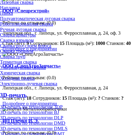
Лазерная сварка
Наплавка
ООО «Спецрезстрой»
Пайка
Полуавтоматическая дуговая сварка
Рейтинг по отзывам:
(0.0)
Роботизированная сварка
Ручная дуговая сварка
Липецкая обл., г. Липецк, ул. Ферросплавная, д. 24, оф. 3
Сварка арматуры
Сварка взрывом
Стаж (лет):
9
Сотрудников:
15
Площадь (м²):
1000
Станков:
40
Сварка под слоем флюса
Подробнее о предприятии
Сварка трением
Сварка труб
Термитная сварка
ООО «СпецАгроЗапчасть»
Ультразвуковая сварка
Химическая сварка
Рейтинг по отзывам:
(0.0)
Холодная сварка
Электронно-лучевая сварка
Липецкая обл., г. Липецк, ул. Ферросплавная, д. 24
3D-печать
Стаж (лет):
18
Сотрудников:
15
Площадь (м²):
?
Станков:
?
Подробнее о предприятии
3D-печать по технологии 3DP
3D-печать по технологии BJ
3D-печать по технологии DLP
ИП Плечко И. Э.
3D-печать по технологии DMD
3D-печать по технологии DMLS
Рейтинг по отзывам:
(0.0)
3D-печать по технологии DMT