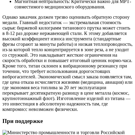
Магнитная нейтральность: Критически важно для МРТ-
совместимого медицинского оборудования.
Однако заказчик должен трезво оценивать обратную сторону
медали. Главный недостаток — экстремальная стоимость
сырья: биржевой килограмм титанового прутка может стоить
в 8-12 раз дороже нержавеющей стали. К этому добавляется
высокий коэффициент износа инструмента (стандартные
фрезы сгорают за минуты работы) и низкая теплопроводность,
из-за которой тепло концентрируется в зоне реза, а не уходит
со стружкой. Это накладывает жесткие ограничения на
скорость обработки и повышает итоговый ценник нормо-часа.
Кроме того, титан склонен к вибрационному резонансу при
точении, что требует использования дорогостоящих
виброгасителей. Экономический смысл заказа появляется там,
где цена отказа исчисляется жизнями (медицина, авиация) или
где экономия веса топлива за 20 лет эксплуатации
перекрывает десятикратную разницу в цене металла (космос,
крупнотоннажный флот). Изготовление изделий из титана —
это инвестиция в абсолютную надежность там, где
компромисс невозможен физически.
При поддержке