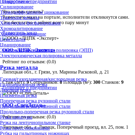
Подробнее о предприятии
Плакирование
Силицирование
Что нужно сделать?
Термодиффузионное цинкование
Разместите заказ на портале, исполнители откликнутся сами.
Травление металла
Это бесплатно и займет всего пару минут
Химическое фосфатирование
Хромоалитирование
Разместить заказ
Хромосилицирование
Цементация
Цианирование
ООО «ЛЦПК «Эксперт»
Электролитно-плазменная полировка (ЭПП)
Электрохимическая полировка металла
Рейтинг по отзывам:
(0.0)
Резка металла
Липецкая обл., г. Грязи, ул. Марины Расковой, д. 21
Газовая/газопламенная/кислородная резка
Стаж (лет):
9
Сотрудников:
8
Площадь (м²):
300
Станков:
9
Гидроабразивная резка
Подробнее о предприятии
Лазерная резка
Плазменная резка
Поперечная резка рулонной стали
ООО «СпецДеталь»
Продольная резка рулонной стали
Продольно-поперечная резка рулонной стали
Рейтинг по отзывам:
(0.0)
Резка арматуры
Резка на ленточнопильном станке
Липецкая обл., г. Липецк, Поперечный проезд, вл. 25, пом. 1
Резка пресс-ножницами
Рубка на гильотинных ножницах