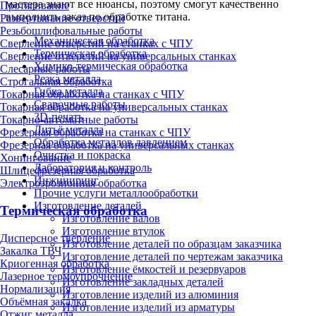
мастера знают все нюансы, поэтому смогут качественно
Протягивание
выполнить заказ по обработке титана.
Развертывание отверстий
Резьбошлифовальные работы
Механическая обработка
Сверление отверстий на станках с ЧПУ
Термическая обработка
Сверление отверстий на универсальных станках
Химико-термическая обработка
Слесарные работы
Резка металла
Строгальная обработка
Гибка металла
Токарная обработка на станках с ЧПУ
Сварочные работы
Токарная обработка на универсальных станках
3D-печать
Токарно-автоматные работы
Литьё металла
Фрезерная обработка на станках с ЧПУ
Обработка металлов давлением
Фрезерная обработка на универсальных станках
Очистка и покраска
Хонингование
Лаборатория и контроль
Шлицефрезерная обработка
Инжиниринг
Электроэрозионная обработка
Прочие услуги металлообработки
Изготовление деталей
Термическая обработка
Изготовление валов
Изготовление втулок
Дисперсное твердение
Изготовление деталей по образцам заказчика
Закалка ТВЧ
Изготовление деталей по чертежам заказчика
Криогенная обработка
Изготовление ёмкостей и резервуаров
Лазерное термоупрочнение
Изготовление закладных деталей
Нормализация
Изготовление изделий из алюминия
Объёмная закалка
Изготовление изделий из арматуры
Отжиг металла