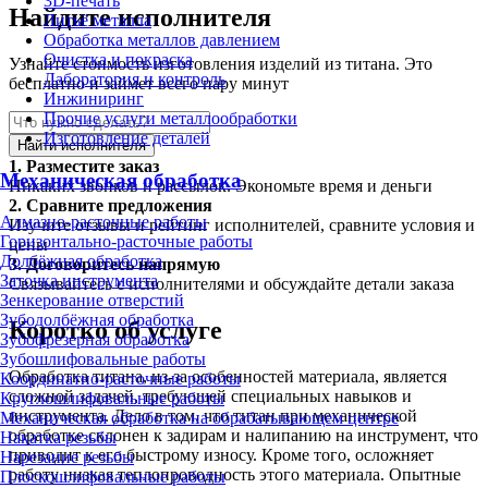
3D-печать
Найдите исполнителя
Литьё металла
Обработка металлов давлением
Очистка и покраска
Узнайте стоимость изготовления изделий из титана. Это
Лаборатория и контроль
бесплатно и займет всего пару минут
Инжиниринг
Прочие услуги металлообработки
Изготовление деталей
Найти исполнителя
1.
Разместите заказ
Механическая обработка
Никаких звонков и рассылок. Экономьте время и деньги
2.
Сравните предложения
Алмазно-расточные работы
Изучите отзывы и рейтинг исполнителей, сравните условия и
Горизонтально-расточные работы
цены
Долбёжная обработка
3.
Договоритесь напрямую
Заточка инструмента
Связывайтесь с исполнителями и обсуждайте детали заказа
Зенкерование отверстий
Зубодолбёжная обработка
Коротко об услуге
Зубофрезерная обработка
Зубошлифовальные работы
Обработка титана, из-за особенностей материала, является
Координатно-расточные работы
сложной задачей, требующей специальных навыков и
Круглошлифовальные работы
инструмента. Дело в том, что титан при механической
Механическая обработка на обрабатывающем центре
обработке склонен к задирам и налипанию на инструмент, что
Накатка резьбы
приводит к его быстрому износу. Кроме того, осложняет
Нарезание резьбы
работу низкая теплопроводность этого материала. Опытные
Плоскошлифовальные работы