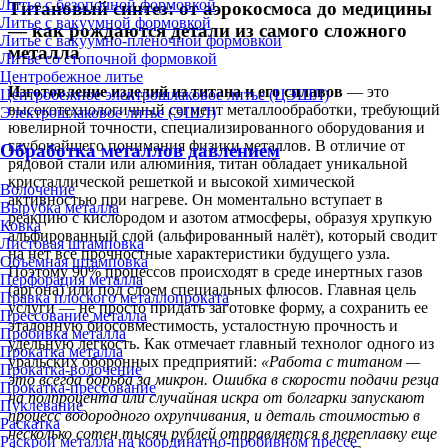
Литье с безопочной формовкой
Титановый синтез: от аэрокосмоса до медицины
Литье с вакуумной формовкой
— как рождаются детали из самого сложного
Литье с вакуумно-плёночной формовкой
металла
Литье со стопочной формовкой
Центробежное литье
Изготовление изделий из титана и его сплавов
— это
Центробежное электрошлаковое литье (ЦЭШЛ)
высокотехнологичный сегмент металлообработки, требующий
Электрошлаковое литье (ЭШЛ)
ювелирной точности, специализированного оборудования и
глубочайшего понимания физики металлов. В отличие от
Обработка металлов давлением
рядовой стали или алюминия, титан обладает уникальной
кристаллической решеткой и высокой химической
Волочение
активностью при нагреве. Он моментально вступает в
Вырубка металла
реакцию с кислородом и азотом атмосферы, образуя хрупкую
Ковка
альфированный слой (альфированный налёт), который сводит
Листовая штамповка
на нет все прочностные характеристики будущего узла.
Объёмная штамповка
Поэтому 90% процессов происходят в среде инертных газов
Перфорация металла
(аргона) или под слоем специальных флюсов. Главная цель
Правка плоского металлопроката
услуги — не просто придать заготовке форму, а сохранить ее
Прессование металла
эталонную биосовместимость, усталостную прочность и
Пробивка металла
удельную легкость. Как отмечает главный технолог одного из
Прокатка металла
уральских оборонных предприятий:
«Работа с титаном —
Прокатка-волочение
это всегда борьба за микрон. Ошибка в скорости подачи резца
Прокатка-прессование
на полпроцента или случайная искра от болгарки запускают
Пуклевание
процесс водородного охрупчивания, и деталь стоимостью в
Раскатка
несколько сотен тысяч рублей отправляется в переплавку еще
Раскрой металла на координатно-пробивном прессе