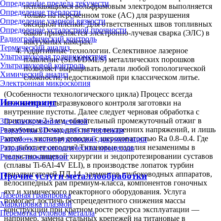
Определение предела текучести
неплавящимся вольфрамовым электродом выполняется
Определение твердости
только на переменном токе (AC) для разрушения
Определение ударной вязкости
оксидной пленки. Для ответственных швов топливных
Определение усталостной прочности
баков применяется электронно-лучевая сварка (ЭЛС) в
Радиографический контроль
вакуумных камерах.
Термический анализ
Аддитивные технологии. Селективное лазерное
Ультразвуковая толщинометрия
плавление (SLM/DMLS) металлических порошков
Ультразвуковой контроль
позволяет выращивать детали любой топологической
Химический анализ
сложности, недостижимой при классическом литье.
Электронная микроскопия
(Особенности технологического цикла) Процесс всегда
Инжиниринг
начинается с ультразвукового контроля заготовки на
внутренние пустоты. Далее следует черновая обработка с
припуском 2-3 мм, обязательный промежуточный отжиг в
3D-сканирование деталей
вакуумных печах для снятия внутренних напряжений, и лишь
Разработка 3D-моделей по чертежам
затем — чистовая доводка с шероховатостью Ra 0.8–0.4. Где
Разработка конструкторской документации
это работает сегодня? Титановые изделия незаменимы в
Разработка технологических процессов
челюстно-лицевой хирургии и эндопротезировании суставов
Реверс-инжиниринг
(сплавы Ti-6Al-4V ELI), в производстве лопаток турбин
авиадвигателей ПД-14, элементов глубоководных аппаратов,
Прочие услуги металлообработки
велосипедных рам премиум-класса, компонентов гоночных
яхт и химического реакторного оборудования. Услуга
Лазерная гравировка
помогает достичь беспрецедентного снижения массы
Маркировка плазмой
конструкции при кратном росте ресурса эксплуатации —
Перемотка рулонов металла
например, замена стальных крепежей на титановые в