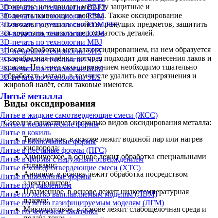
покрытие или придать металлу защитные и
3D-печать по технологии EBF3
водоотталкивающие свойства. Также оксидирование
3D-печать по технологии EBM
позволяет улучшить свойства режущих предметов, защитить
3D-печать по технологии FDM/FFF
от коррозии, снизить шероховатость деталей.
3D-печать по технологии LOM
3D-печать по технологии MBJ
После обработки металла оксидированием, на нем образуется
3D-печать по технологии SHS
своеобразная плёнка, которая подходит для нанесения лаков и
3D-печать по технологии SLA
красок. Но перед оксидированием необходимо тщательно
3D-печать по технологии SLM
обработать металл, в том числе удалить все загрязнения и
3D-печать по технологии SLS
жировой налёт, если таковые имеются.
Литьё металла
Виды оксидирования
Литье в жидкие самотвердеющие смеси (ЖСС)
Сегодня существует несколько видов оксидирования металла:
Литье в керамические формы
Литье в кокиль
Термическое, в основе лежит водяной пар или нагрев
Литье в оболочковые формы
кислорода;
Литье в песчаные формы (ПГС)
Химическое, в основе лежит обработка специальными
Литье в формы с наружным отверждением
сплавами;
Литье в холоднотвердеющие смеси (ХТС)
Анодное, в основе лежит обработка посредством
Литье в шаблонные формы
электролитов;
Литье под давлением
Плазменное, в основе лежит низкотемпературная
Литье по легко выплавляемым моделям (ЛВМ)
плазма;
Литье по легко газифицируемым моделям (ЛГМ)
Микродуговое, в основе лежит слабощелочная среда и
Литье по чертежам заказчика
подача тока;