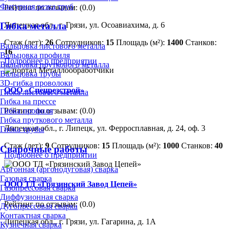
Фигурная резка труб
Рейтинг по отзывам:
(0.0)
Липецкая обл., г. Грязи, ул. Осоавиахима, д. 6
Гибка металла
Стаж (лет):
26
Сотрудников:
15
Площадь (м²):
1400
Станков:
Вальцовка листового металла
16
Вальцовка профиля
Подробнее о предприятии
Вальцовка пруткового металла
Вальцовка трубы
3D-гибка проволоки
ООО «Спецрезстрой»
Гибка листового металла
Гибка на прессе
Рейтинг по отзывам:
(0.0)
Гибка профиля
Гибка пруткового металла
Липецкая обл., г. Липецк, ул. Ферросплавная, д. 24, оф. 3
Гибка трубы
Стаж (лет):
9
Сотрудников:
15
Площадь (м²):
1000
Станков:
40
Сварочные работы
Подробнее о предприятии
Аргонная (аргонодуговая) сварка
Газовая сварка
ООО ТД «Грязинский Завод Цепей»
Газопрессовая сварка
Диффузионная сварка
Рейтинг по отзывам:
(0.0)
Дугопрессовая сварка
Контактная сварка
Липецкая обл., г. Грязи, ул. Гагарина, д. 1А
Кузнечная сварка