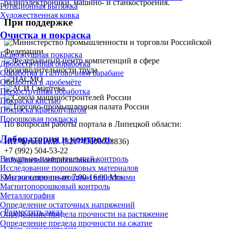
радиоэлектроники, машино- и станкостроения.
Ротационная вытяжка
Художественная ковка
При поддержке
Очистка и покраска
Безвоздушная покраска
Дробеструйная обработка
Обработка в галтовочном барабане
Обработка в дробемёте
Пескоструйная обработка
Покраска кистью
Покраска краскопультом
Порошковая покраска
По вопросам работы портала в Липецкой области:
Лаборатория и контроль
ИП Чугаев А.В. (321745600023836)
+7 (992) 504-53-22
Визуально-измерительный контроль
info@metalloobrabotchiki.ru
Исследование порошковых материалов
Мы на связи пн-пт 7:00-16:00 Мск
Контроль проникающими веществами
Магнитопорошковый контроль
Металлография
Определение остаточных напряжений
Разместить заказ
Определение предела прочности на растяжение
Определение предела прочности на сжатие