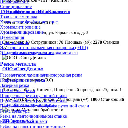
Плакирование
Силицирование
АО работников «НП «Квалитет»
Термодиффузионное цинкование
Травление металла
Химическое фосфатирование
Рейтинг по отзывам:
(0.0)
Хромоалитирование
Хромосилицирование
Липецкая обл., г. Елец, ул. Барковского, д. 3
Цементация
Стаж (лет):
10
Сотрудников:
78
Площадь (м²):
2278
Станков:
Цианирование
57
Электролитно-плазменная полировка (ЭПП)
Подробнее о предприятии
Электрохимическая полировка металла
Резка металла
ООО «СпецДеталь»
Газовая/газопламенная/кислородная резка
Рейтинг по отзывам:
(0.0)
Гидроабразивная резка
Лазерная резка
Липецкая обл., г. Липецк, Поперечный проезд, вл. 25, пом. 1
Плазменная резка
Поперечная резка рулонной стали
Стаж (лет):
9
Сотрудников:
27
Площадь (м²):
1000
Станков:
36
Продольная резка рулонной стали
Подробнее о предприятии
Продольно-поперечная резка рулонной стали
Резка арматуры
Резка на ленточнопильном станке
ИП Зверев А. А.
Резка пресс-ножницами
Рубка на гильотинных ножницах