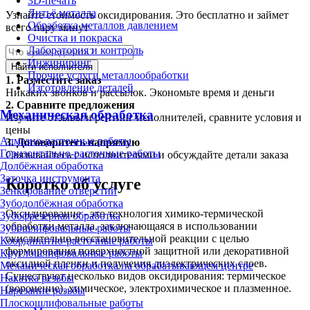
3D-печать
Литьё металла
Узнайте стоимость оксидирования. Это бесплатно и займет
Обработка металлов давлением
всего пару минут
Очистка и покраска
Лаборатория и контроль
Инжиниринг
Найти исполнителя
Прочие услуги металлообработки
1.
Разместите заказ
Изготовление деталей
Никаких звонков и рассылок. Экономьте время и деньги
2.
Сравните предложения
Механическая обработка
Изучите отзывы и рейтинг исполнителей, сравните условия и
цены
Алмазно-расточные работы
3.
Договоритесь напрямую
Горизонтально-расточные работы
Связывайтесь с исполнителями и обсуждайте детали заказа
Долбёжная обработка
Заточка инструмента
Коротко об услуге
Зенкерование отверстий
Зубодолбёжная обработка
Оксидирование - это технология химико-термической
Зубофрезерная обработка
обработки металла, заключающаяся в использовании
Зубошлифовальные работы
окислительно-восстановительной реакции с целью
Координатно-расточные работы
формирования поверхностной защитной или декоративной
Круглошлифовальные работы
оксидной пленки и получения диэлектрических слоев.
Механическая обработка на обрабатывающем центре
Существуют несколько видов оксидирования: термическое
Накатка резьбы
(воронение), химическое, электрохимическое и плазменное.
Нарезание резьбы
Плоскошлифовальные работы