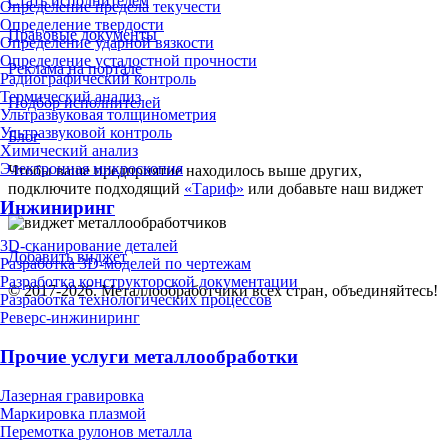
Стать исполнителем
Определение предела текучести
Определение твердости
Правовые документы
Определение ударной вязкости
Определение усталостной прочности
Реклама на портале
Радиографический контроль
Термический анализ
Подбор исполнителей
Ультразвуковая толщинометрия
Ультразвуковой контроль
Блог
Химический анализ
Электронная микроскопия
Чтобы ваше предприятие находилось выше других,
подключите подходящий
«Тариф»
или добавьте наш виджет
Инжиниринг
3D-сканирование деталей
Добавить виджет
Разработка 3D-моделей по чертежам
Разработка конструкторской документации
© 2017-2026. Металлообработчики всех стран, объединяйтесь!
Разработка технологических процессов
Реверс-инжиниринг
Прочие услуги металлообработки
Лазерная гравировка
Маркировка плазмой
Перемотка рулонов металла