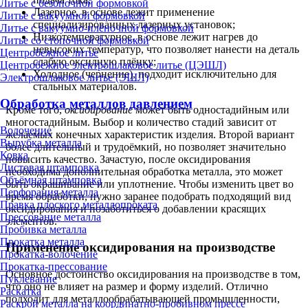
Литье с безопочной формовкой
Лазерное, в основе лежит применение
Литье с вакуумной формовкой
специализированных лазерных установок;
Литье с вакуумно-плёночной формовкой
Низкотемпературное, в основе лежит нагрев до
Литье со стопочной формовкой
невысоких температур, что позволяет нанести на деталь
Центробежное литье
слабую оксидную плёнку;
Центробежное электрошлаковое литье (ЦЭШЛ)
Холодное (чернение), подходит исключительно для
Электрошлаковое литье (ЭШЛ)
стальных материалов.
Обработка металлов давлением
Кроме того,
оксидирование
может быть одностадийным или
многостадийным. Выбор и количество стадий зависит от
Волочение
желаемых конечных характеристик изделия. Второй вариант
Вырубка металла
более длительный и трудоёмкий, но позволяет значительно
Ковка
повысить качество. Зачастую, после оксидирования
Листовая штамповка
необходима дополнительная обработка металла, это может
Объёмная штамповка
быть окрашивание или уплотнение. Чтобы изменить цвет во
Перфорация металла
время обработки, нужно заранее подобрать подходящий вид
Правка плоского металлопроката
оксидирования и позаботиться о добавлении красящих
Прессование металла
элементов.
Пробивка металла
Прокатка металла
Применение оксидирования на производстве
Прокатка-волочение
Прокатка-прессование
Основное достоинство оксидирования на производстве в том,
Пуклевание
что оно не влияет на размер и форму изделий. Отлично
Раскатка
подходит для металлообрабатывающей промышленности,
Раскрой металла на координатно-пробивном прессе