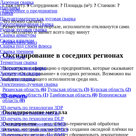
Лазерная сварка
Стаж (лет):
9
Сотрудников:
?
Площадь (м²):
?
Станков:
?
Наплавка
Подробнее о предприятии
Пайка
Полуавтоматическая дуговая сварка
Что нужно сделать?
Роботизированная сварка
Разместите заказ на портале, исполнители откликнутся сами.
Ручная дуговая сварка
Это бесплатно и займет всего пару минут
Сварка арматуры
Сварка взрывом
Разместить заказ
Сварка под слоем флюса
Сварка трением
Оксидирование в соседних регионах
Сварка труб
Термитная сварка
Ультразвуковая сварка
Посмотрите информацию о предприятиях, которые оказывают
Химическая сварка
услугу «Оксидирование» в соседних регионах. Возможно вы
Холодная сварка
найдете подходящего исполнителя среди них.
Электронно-лучевая сварка
Рязанская область
(6)
Тульская область
(3)
Курская область
(2)
Орловская область
(1)
Тамбовская область
(0)
Воронежская
3D-печать
область
(0)
3D-печать по технологии 3DP
Оксидирование металла
3D-печать по технологии BJ
3D-печать по технологии DLP
Оксидирование
— вид химико-термической обработки
3D-печать по технологии DMD
металла, который заключается в создании оксидной плёнки на
3D-печать по технологии DMLS
поверхности детали. Позволяет сформировать декоративное
3D-печать по технологии DMT