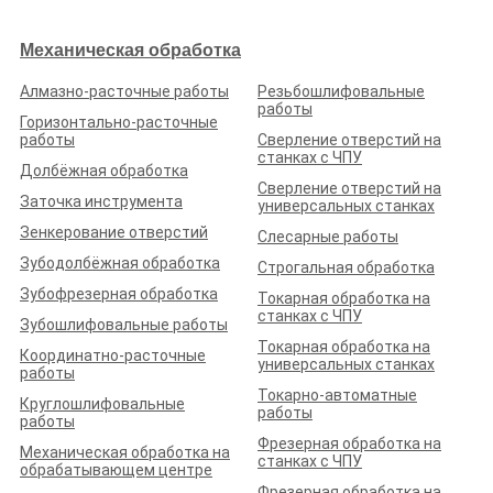
связанная с новой моделью экономического роста. Мы
говорим, прежде всего, о повышении эффективности нашей
Механическая обработка
экономики, о достижении технологического суверенитета, об
отказе от импортозависимости, говорим о быстром росте
инфраструктуры, о новых подходах в подготовке кадров,
Алмазно-расточные работы
Резьбошлифовальные
прежде всего инженерных. Говоря о новой экономической
работы
модели, мы говорим и о промышленной кооперации. Системно
Горизонтально-расточные
решить эту задачу можно только с помощью цифровизации, за
работы
Сверление отверстий на
счет оптимизации бизнес-процессов с переносом всех видов
станках с ЧПУ
Долбёжная обработка
промышленной кооперации в онлайн и использованием
Сверление отверстий на
дистанционных специалистов и производственных
Заточка инструмента
универсальных станках
мощностей».
Зенкерование отверстий
Слесарные работы
По итогам Форума принята резолюция с предложениями по
развитию промышленной кооперации, которая была
Зубодолбёжная обработка
Строгальная обработка
направлена на рассмотрение в Правительство Российской
Зубофрезерная обработка
Федерации.
Токарная обработка на
станках с ЧПУ
Зубошлифовальные работы
Токарная обработка на
Координатно-расточные
универсальных станках
работы
Токарно-автоматные
Круглошлифовальные
работы
работы
Фрезерная обработка на
Механическая обработка на
станках с ЧПУ
обрабатывающем центре
Фрезерная обработка на