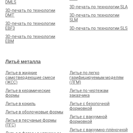
DMLS
3D-печать по технологии SLA
3D-печать по технологии
DMT
3D-печать по технологии
SLM
3D-печать по технологии
EBF3
3D-печать по технологии SLS
3D-печать по технологии
EBM
Литьё металла
Литье в жидкие
Литье по легко
самотвердеющие смеси
газифицируемым моделям
(ЖСС)
(ЛГМ)
Литье в керамические
Литье по чертежам
формы
заказчика
Литье в кокиль
Литье с безопочной
формовкой
Литье в оболочковые формы
Литье с вакуумной
Литье в песчаные формы
формовкой
(ПГС)
Литье с вакуумно-плёночной