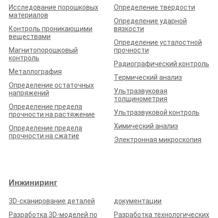
Исследование порошковых
Определение твердости
материалов
Определение ударной
Контроль проникающими
вязкости
веществами
Определение усталостной
Магнитопорошковый
прочности
контроль
Радиографический контроль
Металлография
Термический анализ
Определение остаточных
Ультразвуковая
напряжений
толщинометрия
Определение предела
Ультразвуковой контроль
прочности на растяжение
Химический анализ
Определение предела
прочности на сжатие
Электронная микроскопия
Инжиниринг
3D-сканирование деталей
документации
Разработка 3D-моделей по
Разработка технологических