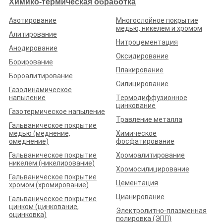
Химико-термическая обработка
По вопросам работы портала в Липецкой области:
Азотирование
Многослойное покрытие
медью, никелем и хромом
Алитирование
ИП Чугаев А.В. (321745600023836)
Нитроцементация
+7 (992) 504-53-22
Анодирование
info@metalloobrabotchiki.ru
Оксидирование
Борирование
Мы на связи пн-пт 7:00-16:00 Мск
Плакирование
Бороалитирование
Силицирование
Газодинамическое
Разместить заказ
напыление
Термодиффузионное
цинкование
Стать исполнителем
Газотермическое напыление
Травление металла
Гальваническое покрытие
Правовые документы
медью (меднение,
Химическое
Реклама на портале
омеднение)
фосфатирование
Гальваническое покрытие
Хромоалитирование
Подбор исполнителей
никелем (никелирование)
Хромосилицирование
Блог
Гальваническое покрытие
Цементация
хромом (хромирование)
Чтобы ваше предприятие находилось выше других, подключите
подходящий
«Тариф»
или добавьте наш виджет
Цианирование
Гальваническое покрытие
цинком (цинкование,
Электролитно-плазменная
оцинковка)
полировка (ЭПП)