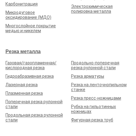
Добавить виджет
Карбонитрация
Электрохимическая
полировка металла
© 2017-2026. Металлообработчики всех стран, объединяйтесь!
Микродуговое
оксидирование (МДО)
Многослойное покрытие
медью и никелем
Резка металла
Газовая/газопламенная/
Продольно-поперечная
кислородная резка
резка рулонной стали
Гидроабразивная резка
Резка арматуры
Лазерная резка
Резка на ленточнопильном
станке
Плазменная резка
Резка пресс-ножницами
Поперечная резка рулонной
стали
Рубка на гильотинных
ножницах
Продольная резка рулонной
стали
Фигурная резка труб