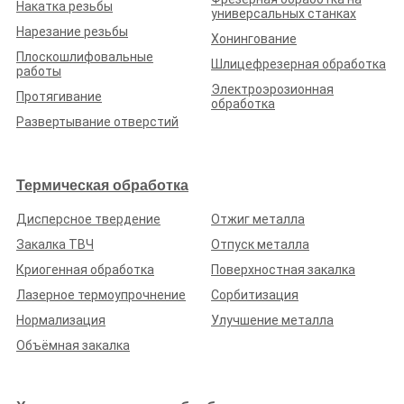
Накатка резьбы
универсальных станках
Нарезание резьбы
Хонингование
Плоскошлифовальные
Шлицефрезерная обработка
работы
Электроэрозионная
Протягивание
30.05.2023
обработка
Развертывание отверстий
Термическая обработка
При поддержке
Дисперсное твердение
Отжиг металла
Закалка ТВЧ
Отпуск металла
Криогенная обработка
Поверхностная закалка
Лазерное термоупрочнение
Сорбитизация
Нормализация
Улучшение металла
Объёмная закалка