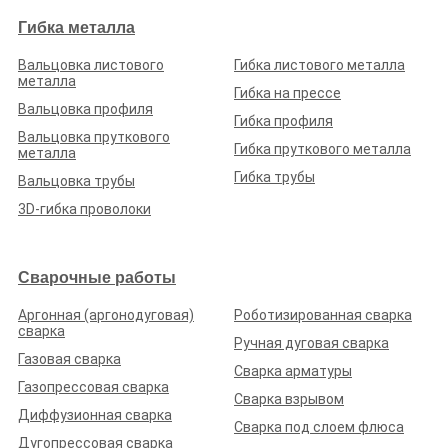
Гибка металла
Вальцовка листового
Гибка листового металла
металла
Гибка на прессе
Вальцовка профиля
Гибка профиля
Вальцовка пруткового
Гибка пруткового металла
металла
Гибка трубы
Вальцовка трубы
3D-гибка проволоки
Сварочные работы
Аргонная (аргонодуговая)
Роботизированная сварка
сварка
Ручная дуговая сварка
Газовая сварка
Сварка арматуры
Газопрессовая сварка
Сварка взрывом
Диффузионная сварка
Сварка под слоем флюса
Дугопрессовая сварка