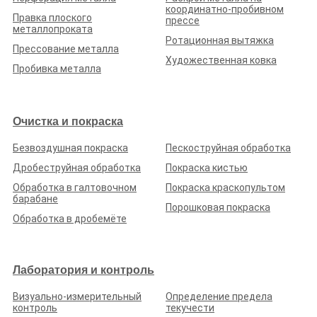
координатно-пробивном
Правка плоского
прессе
металлопроката
Ротационная вытяжка
Прессование металла
Художественная ковка
Пробивка металла
Очистка и покраска
Безвоздушная покраска
Пескоструйная обработка
Дробеструйная обработка
Покраска кистью
Обработка в галтовочном
Покраска краскопультом
барабане
Порошковая покраска
Обработка в дробемёте
Лаборатория и контроль
Визуально-измерительный
Определение предела
контроль
текучести