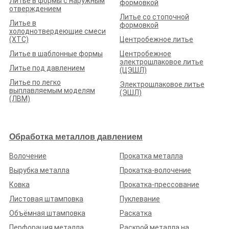
Литье в формы с наружным
формовкой
отверждением
Литье со стопочной
Литье в
формовкой
холоднотвердеющие смеси
(ХТС)
Центробежное литье
Литье в шаблонные формы
Центробежное
электрошлаковое литье
Литье под давлением
(ЦЭШЛ)
Литье по легко
Электрошлаковое литье
выплавляемым моделям
(ЭШЛ)
(ЛВМ)
Обработка металлов давлением
Волочение
Прокатка металла
Вырубка металла
Прокатка-волочение
Ковка
Прокатка-прессование
Листовая штамповка
Пуклевание
Объёмная штамповка
Раскатка
Перфорация металла
Раскрой металла на