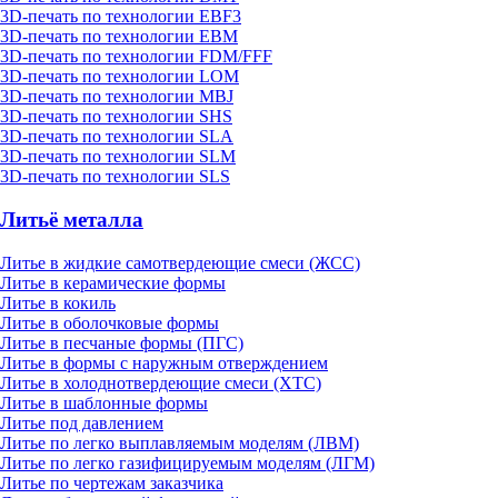
3D-печать по технологии EBF3
3D-печать по технологии EBM
3D-печать по технологии FDM/FFF
3D-печать по технологии LOM
3D-печать по технологии MBJ
3D-печать по технологии SHS
3D-печать по технологии SLA
3D-печать по технологии SLM
3D-печать по технологии SLS
Литьё металла
Литье в жидкие самотвердеющие смеси (ЖСС)
Литье в керамические формы
Литье в кокиль
Литье в оболочковые формы
Литье в песчаные формы (ПГС)
Литье в формы с наружным отверждением
Литье в холоднотвердеющие смеси (ХТС)
Литье в шаблонные формы
Литье под давлением
Литье по легко выплавляемым моделям (ЛВМ)
Литье по легко газифицируемым моделям (ЛГМ)
Литье по чертежам заказчика