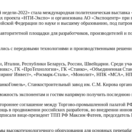
недели-2022» стала международная политехническая выставка 
ках проекта «НТИ-Экспо» и организована АО «Экспоцентр» при
ийской Федерации по науке и высшему образованию, под патр
 авторитетной площадки для разработчиков, производителей и 
мились с передовыми технологиями и производственными решени
нии, Италии, Республики Беларусь, России, Швейцарии. Среди 
ханикс», ГК «ПроТехнологии», ГК «Станко», «Объединенная Ста
иринг Инвест», «Росмарк-Сталь», «Монолит», НПК «МСА», НПК
нкоГомель», Станкостроительный завод им. С.М. Кирова орган
зможность экспонентам и гостям напрямую получить последнюю 
тороннее соглашение между Торгово-промышленной палатой РФ
ощь в продвижении российских разработок, во внедрении иннова
подписали вице-президент ТПП РФ Максим Фатеев, председател
емы высокотехнологичного оборудования для основных перераб