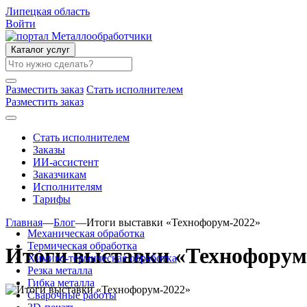
Липецкая область
Войти
Каталог услуг
Разместить заказ
Стать исполнителем
Разместить заказ
Стать исполнителем
Заказы
ИИ-ассистент
Заказчикам
Исполнителям
Тарифы
Главная
—
Блог
—
Итоги выставки «Технофорум-2022»
Механическая обработка
Термическая обработка
Итоги выставки «Технофорум
Химико-термическая обработка
Резка металла
Гибка металла
Сварочные работы