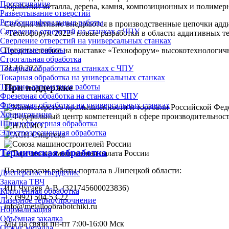
Протягивание
обработки металла, дерева, камня, композиционных и полимер
Развертывание отверстий
Резьбошлифовальные работы
Сегодня активно внедряются в производственные цепочки адди
Сверление отверстий на станках с ЧПУ
«Технофорум-2022» новые разработки в области аддитивных т
Сверление отверстий на универсальных станках
Слесарные работы
Представленное на выставке «Технофорум» высокотехнологичн
Строгальная обработка
31.10.2022
Токарная обработка на станках с ЧПУ
Токарная обработка на универсальных станках
При поддержке
Токарно-автоматные работы
Фрезерная обработка на станках с ЧПУ
Фрезерная обработка на универсальных станках
Хонингование
Шлицефрезерная обработка
Электроэрозионная обработка
Термическая обработка
По вопросам работы портала в Липецкой области:
Дисперсное твердение
Закалка ТВЧ
ИП Чугаев А.В. (321745600023836)
Криогенная обработка
+7 (992) 504-53-22
Лазерное термоупрочнение
info@metalloobrabotchiki.ru
Нормализация
Объёмная закалка
Мы на связи пн-пт 7:00-16:00 Мск
Отжиг металла