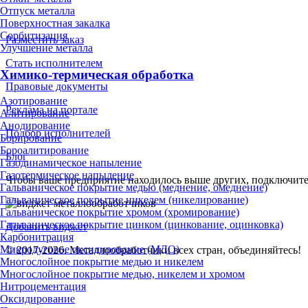
Отпуск металла
Поверхностная закалка
Сорбитизация
Разместить заказ
Улучшение металла
Стать исполнителем
Химико-термическая обработка
Правовые документы
Азотирование
Реклама на портале
Алитирование
Анодирование
Подбор исполнителей
Борирование
Бороалитирование
Блог
Газодинамическое напыление
Газотермическое напыление
Чтобы ваше предприятие находилось выше других, подключит
Гальваническое покрытие медью (меднение, омеднение)
Гальваническое покрытие никелем (никелирование)
Гальваническое покрытие хромом (хромирование)
Гальваническое покрытие цинком (цинкование, оцинковка)
Добавить виджет
Карбонитрация
Микродуговое оксидирование (МДО)
© 2017-2026. Металлообработчики всех стран, объединяйтесь!
Многослойное покрытие медью и никелем
Многослойное покрытие медью, никелем и хромом
Нитроцементация
Оксидирование