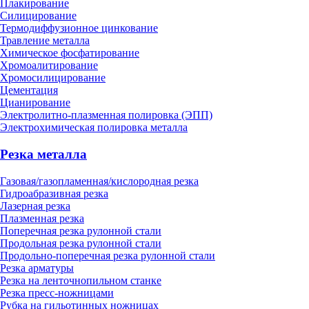
Плакирование
Силицирование
Термодиффузионное цинкование
Травление металла
Химическое фосфатирование
Хромоалитирование
Хромосилицирование
Цементация
Цианирование
Электролитно-плазменная полировка (ЭПП)
Электрохимическая полировка металла
Резка металла
Газовая/газопламенная/кислородная резка
Гидроабразивная резка
Лазерная резка
Плазменная резка
Поперечная резка рулонной стали
Продольная резка рулонной стали
Продольно-поперечная резка рулонной стали
Резка арматуры
Резка на ленточнопильном станке
Резка пресс-ножницами
Рубка на гильотинных ножницах