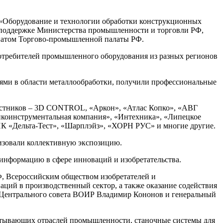
«Оборудование и технологии обработки конструкционных
 поддержке Министерства промышленности и торговли РФ,
онатом Торгово-промышленной палаты РФ.
потребителей промышленного оборудования из разных регионов
ями в области металлообработки, получили профессиональные
участников – 3D CONTROL, «Аркон», «Атлас Копко», «АВГ
нкоинструментальная компания», «Интехника», «Липецкое
 «Дельта-Тест», «Шарплэйз», «ХОРН РУС» и многие другие.
изовали коллективную экспозицию.
информацию в сфере инноваций и изобретательства.
, Всероссийским обществом изобретателей и
ций в производственный сектор, а также оказание содействия
ь Центрального совета ВОИР Владимир Кононов и генеральный
атывающих отраслей промышленности, станочные системы для