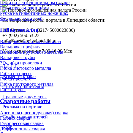
Резка на ленточнопильном станке
Резка пресс-ножницами
Рубка на гильотинных ножницах
Фигурная резка труб
По вопросам работы портала в Липецкой области:
Гибка металла
ИП Чугаев А.В. (321745600023836)
+7 (992) 504-53-22
info@metalloobrabotchiki.ru
Вальцовка листового металла
Вальцовка профиля
Мы на связи пн-пт 7:00-16:00 Мск
Вальцовка пруткового металла
Вальцовка трубы
3D-гибка проволоки
Гибка листового металла
Гибка на прессе
Разместить заказ
Гибка профиля
Гибка пруткового металла
Стать исполнителем
Гибка трубы
Правовые документы
Сварочные работы
Реклама на портале
Аргонная (аргонодуговая) сварка
Подбор исполнителей
Газовая сварка
Газопрессовая сварка
Блог
Диффузионная сварка