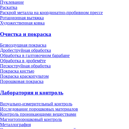
Пуклевание
Раскатка
Раскрой металла на координатно-пробивном прессе
Ротационная вытяжка
Художественная ковка
Очистка и покраска
Безвоздушная покраска
Дробеструйная обработка
Обработка в галтовочном барабане
Обработка в дробемёте
Пескоструйная обработка
Покраска кистью
Покраска краскопультом
Порошковая покраска
Лаборатория и контроль
Визуально-измерительный контроль
Исследование порошковых материалов
Контроль проникающими веществами
Магнитопорошковый контроль
Металлография