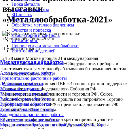
Гибка металла
выставки
Сварочные работы
3D-печать
«Металлообработка-2021»
Литьё металла
Обработка металлов давлением
Очистка и покраска
Лаборатория и контроль
Инжиниринг
Прочие услуги металлообработки
Новости отрасли
Изготовление деталей
24-28 мая в Москве прошла 21-я международная
Механическая обработка
специализированная выставка «Оборудование, приборы и
инструменты для металлообрабатывающей промышленности»
Алмазно-расточные работы
– «Металлообрбатка-2021».
Горизонтально-расточные работы
Долбёжная обработка
Выставка, организованная ЦВК «Экспоцентр» при поддержке
Заточка инструмента
Совета Федерации Федерального Собрания РФ,
Зенкерование отверстий
Министерства промышленности и торговли РФ, Союза
Зубодолбёжная обработка
машиностроителей России, прошла под патронатом Торгово-
Зубофрезерная обработка
промышленной палаты РФ и представила достижения 790
Зубошлифовальные работы
компаний из 30 стран мира.
Координатно-расточные работы
В церемонии официального открытия приняли участие
Круглошлифовальные работы
представители Государственной Думы ФС РФ, Союза
Механическая обработка на обрабатывающем центре