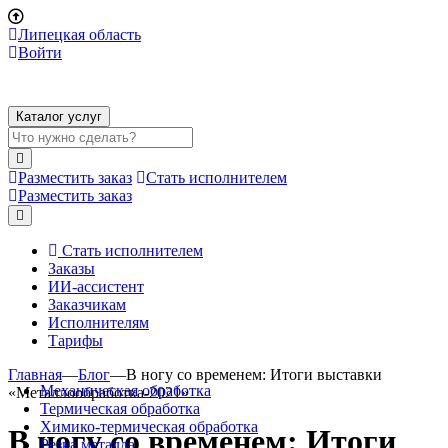
Липецкая область
Войти
Каталог услуг
Разместить заказ
Стать исполнителем
Разместить заказ
Стать исполнителем
Заказы
ИИ-ассистент
Заказчикам
Исполнителям
Тарифы
Главная
—
Блог
—
В ногу со временем: Итоги выставки
Механическая обработка
«Металлообработка-2021»
Термическая обработка
Химико-термическая обработка
В ногу со временем: Итоги
Резка металла