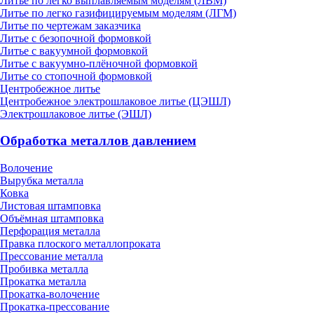
Литье по легко выплавляемым моделям (ЛВМ)
Литье по легко газифицируемым моделям (ЛГМ)
Литье по чертежам заказчика
Литье с безопочной формовкой
Литье с вакуумной формовкой
Литье с вакуумно-плёночной формовкой
Литье со стопочной формовкой
Центробежное литье
Центробежное электрошлаковое литье (ЦЭШЛ)
Электрошлаковое литье (ЭШЛ)
Обработка металлов давлением
Волочение
Вырубка металла
Ковка
Листовая штамповка
Объёмная штамповка
Перфорация металла
Правка плоского металлопроката
Прессование металла
Пробивка металла
Прокатка металла
Прокатка-волочение
Прокатка-прессование