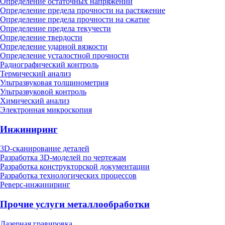
Определение остаточных напряжений
Определение предела прочности на растяжение
Определение предела прочности на сжатие
Определение предела текучести
Определение твердости
Определение ударной вязкости
Определение усталостной прочности
Радиографический контроль
Термический анализ
Ультразвуковая толщинометрия
Ультразвуковой контроль
Химический анализ
Электронная микроскопия
Инжиниринг
3D-сканирование деталей
Разработка 3D-моделей по чертежам
Разработка конструкторской документации
Разработка технологических процессов
Реверс-инжиниринг
Прочие услуги металлообработки
Лазерная гравировка