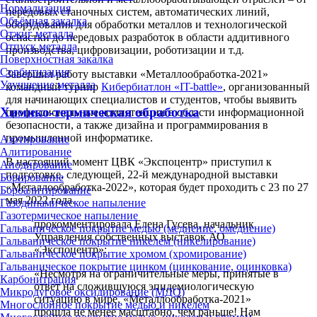
Нормализация
передовых станочных систем, автоматических линий,
Объёмная закалка
оборудования для обработки металлов и технологической
Отжиг металла
оснастки до передовых разработок в области аддитивного
Отпуск металла
производства, цифровизации, роботизации и т.д.
Поверхностная закалка
Сорбитизация
Завершил работу выставки «Металлообработка-2021»
Улучшение металла
командный турнир
Кибербиатлон «IT-battle»
, организованный
для начинающих специалистов и студентов, чтобы выявить
Химико-термическая обработка
профессиональные компетенции в области информационной
безопасности, а также дизайна и программирования в
промышленной информатике.
Азотирование
Алитирование
В настоящий момент ЦВК «Экспоцентр» приступил к
Анодирование
подготовке, следующей, 22-й международной выставки
Борирование
«Металлообработка-2022», которая будет проходить с 23 по 27
Бороалитирование
мая 2022 года.
Газодинамическое напыление
Газотермическое напыление
прокомментировала Елена Гусева, начальник
Гальваническое покрытие медью (меднение, омеднение)
Управления собственных выставок АО
Гальваническое покрытие никелем (никелирование)
«Экспоцентр»:
Гальваническое покрытие хромом (хромирование)
Гальваническое покрытие цинком (цинкование, оцинковка)
«Несмотря на ограничительные меры, принятые в
Карбонитрация
ответ на сложившуюся эпидемиологическую
Микродуговое оксидирование (МДО)
ситуацию в мире, «Металлообработка-2021»
Многослойное покрытие медью и никелем
прошла не менее масштабно, чем раньше! Нам