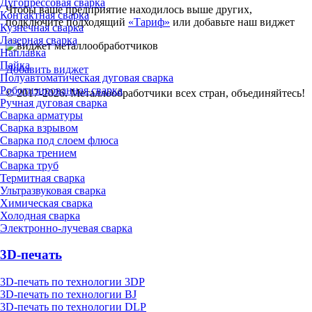
Дугопрессовая сварка
Чтобы ваше предприятие находилось выше других,
Контактная сварка
подключите подходящий
«Тариф»
или добавьте наш виджет
Кузнечная сварка
Лазерная сварка
Наплавка
Пайка
Добавить виджет
Полуавтоматическая дуговая сварка
Роботизированная сварка
© 2017-2026. Металлообработчики всех стран, объединяйтесь!
Ручная дуговая сварка
Сварка арматуры
Сварка взрывом
Сварка под слоем флюса
Сварка трением
Сварка труб
Термитная сварка
Ультразвуковая сварка
Химическая сварка
Холодная сварка
Электронно-лучевая сварка
3D-печать
3D-печать по технологии 3DP
3D-печать по технологии BJ
3D-печать по технологии DLP