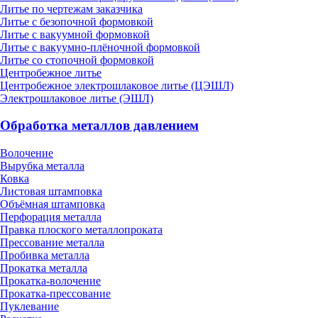
Литье по чертежам заказчика
Литье с безопочной формовкой
Литье с вакуумной формовкой
Литье с вакуумно-плёночной формовкой
Литье со стопочной формовкой
Центробежное литье
Центробежное электрошлаковое литье (ЦЭШЛ)
Электрошлаковое литье (ЭШЛ)
Обработка металлов давлением
Волочение
Вырубка металла
Ковка
Листовая штамповка
Объёмная штамповка
Перфорация металла
Правка плоского металлопроката
Прессование металла
Пробивка металла
Прокатка металла
Прокатка-волочение
Прокатка-прессование
Пуклевание