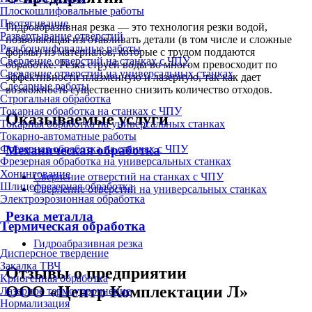
Плоскошлифовальные работы
Протягивание
Гидроабразивная резка — это технология резки водой,
Развертывание отверстий
позволяющая изготавливать детали (в том числе и сложные
Резьбошлифовальные работы
формы) из материалов, которые с трудом поддаются
Сверление отверстий на станках с ЧПУ
обработке. Резка струей воды во многом превосходит по
Сверление отверстий на универсальных станках
эффективности плазменную и лазерную, так как дает
Слесарные работы
возможность существенно снизить количество отходов.
Строгальная обработка
Токарная обработка на станках с ЧПУ
Оказываемые услуги
Токарная обработка на универсальных станках
Токарно-автоматные работы
Механическая обработка
Фрезерная обработка на станках с ЧПУ
Фрезерная обработка на универсальных станках
Хонингование
Сверление отверстий на станках с ЧПУ
Шлицефрезерная обработка
Сверление отверстий на универсальных станках
Электроэрозионная обработка
Резка металла
Термическая обработка
Гидроабразивная резка
Дисперсное твердение
Закалка ТВЧ
Отзывы о предприятии
Криогенная обработка
ООО «Центр Комплектации Л»
Лазерное термоупрочнение
Нормализация