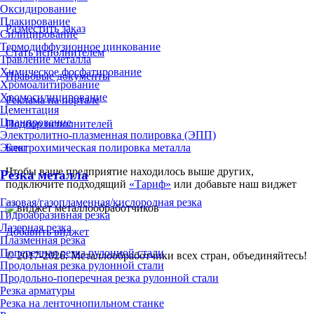
Оксидирование
Плакирование
Разместить заказ
Силицирование
Термодиффузионное цинкование
Стать исполнителем
Травление металла
Химическое фосфатирование
Правовые документы
Хромоалитирование
Хромосилицирование
Реклама на портале
Цементация
Цианирование
Подбор исполнителей
Электролитно-плазменная полировка (ЭПП)
Блог
Электрохимическая полировка металла
Чтобы ваше предприятие находилось выше других,
Резка металла
подключите подходящий
«Тариф»
или добавьте наш виджет
Газовая/газопламенная/кислородная резка
Гидроабразивная резка
Лазерная резка
Добавить виджет
Плазменная резка
Поперечная резка рулонной стали
© 2017-2026. Металлообработчики всех стран, объединяйтесь!
Продольная резка рулонной стали
Продольно-поперечная резка рулонной стали
Резка арматуры
Резка на ленточнопильном станке