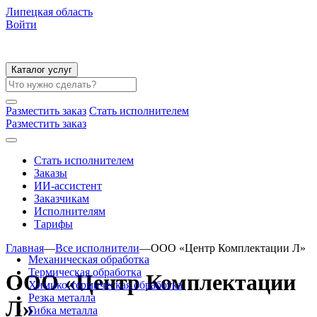
Липецкая область
Войти
Каталог услуг
Разместить заказ
Стать исполнителем
Разместить заказ
Стать исполнителем
Заказы
ИИ-ассистент
Заказчикам
Исполнителям
Тарифы
Главная
—
Все исполнители
—
ООО «Центр Комплектации Л»
Механическая обработка
Термическая обработка
ООО «Центр Комплектации
Химико-термическая обработка
Резка металла
Л»
Гибка металла