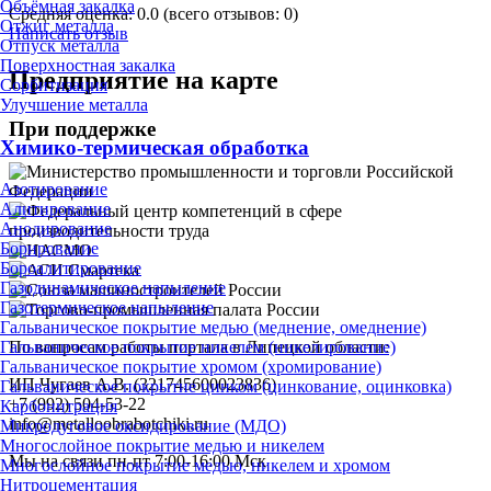
Объёмная закалка
Средняя оценка:
0.0
(всего отзывов: 0)
Отжиг металла
Написать отзыв
Отпуск металла
Поверхностная закалка
Предприятие на карте
Сорбитизация
Улучшение металла
При поддержке
Химико-термическая обработка
Азотирование
Алитирование
Анодирование
Борирование
Бороалитирование
Газодинамическое напыление
Газотермическое напыление
Гальваническое покрытие медью (меднение, омеднение)
По вопросам работы портала в Липецкой области:
Гальваническое покрытие никелем (никелирование)
Гальваническое покрытие хромом (хромирование)
ИП Чугаев А.В. (321745600023836)
Гальваническое покрытие цинком (цинкование, оцинковка)
+7 (992) 504-53-22
Карбонитрация
info@metalloobrabotchiki.ru
Микродуговое оксидирование (МДО)
Многослойное покрытие медью и никелем
Мы на связи пн-пт 7:00-16:00 Мск
Многослойное покрытие медью, никелем и хромом
Нитроцементация