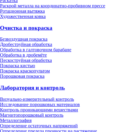
Раскатка
Раскрой металла на координатно-пробивном прессе
Ротационная вытяжка
Художественная ковка
Очистка и покраска
Безвоздушная покраска
Дробеструйная обработка
Обработка в галтовочном барабане
Обработка в дробемёте
Пескоструйная обработка
Покраска кистью
Покраска краскопультом
Порошковая покраска
Лаборатория и контроль
Визуально-измерительный контроль
Исследование порошковых материалов
Контроль проникающими веществами
Магнитопорошковый контроль
Металлография
Определение остаточных напряжений
Определение предела прочности на растяжение