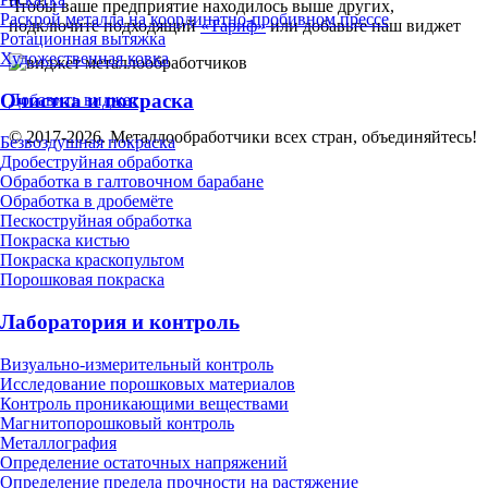
Чтобы ваше предприятие находилось выше других,
Раскрой металла на координатно-пробивном прессе
подключите подходящий
«Тариф»
или добавьте наш виджет
Ротационная вытяжка
Художественная ковка
Очистка и покраска
Добавить виджет
© 2017-2026. Металлообработчики всех стран, объединяйтесь!
Безвоздушная покраска
Дробеструйная обработка
Обработка в галтовочном барабане
Обработка в дробемёте
Пескоструйная обработка
Покраска кистью
Покраска краскопультом
Порошковая покраска
Лаборатория и контроль
Визуально-измерительный контроль
Исследование порошковых материалов
Контроль проникающими веществами
Магнитопорошковый контроль
Металлография
Определение остаточных напряжений
Определение предела прочности на растяжение