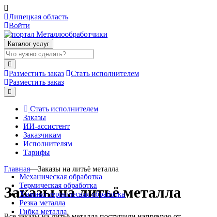
Липецкая область
Войти
Каталог услуг
Разместить заказ
Стать исполнителем
Разместить заказ
Стать исполнителем
Заказы
ИИ-ассистент
Заказчикам
Исполнителям
Тарифы
Главная
—
Заказы на литьё металла
Механическая обработка
Термическая обработка
Заказы на литьё металла
Химико-термическая обработка
Резка металла
Гибка металла
Все заказы на литьё металла поступили напрямую от